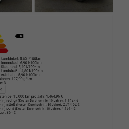
 kombiniert:
5,60 l/100km
 Innenstadt:
6,90 l/100km
 Stadtrand:
5,40 l/100km
 Landstraße:
4,80 l/100km
 Autobahn:
5,90 l/100km
sionen:
127,00 g/km
e:
D
ad
ten bei 15.000 km pro Jahr:
1.464,96 €
n (niedrig)
:
1.143,- €
(Kosten Durchschnitt 10 Jahre)
n (mittel)
:
2.714,62 €
(Kosten Durchschnitt 10 Jahre)
n (hoch)
:
4.191,- €
(Kosten Durchschnitt 10 Jahre)
uer:
86,- €