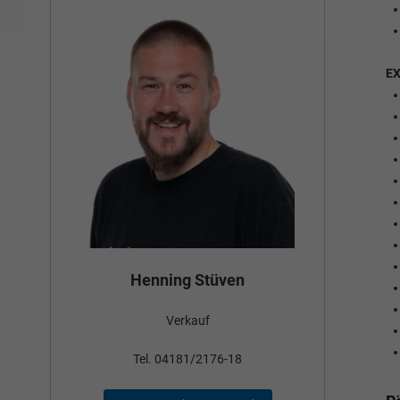
E
Tom
Bünyamin Schael
Verkauf
Tel
Tel. 04181/2176-24