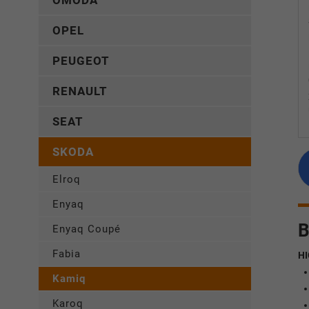
OMODA
OPEL
PEUGEOT
RENAULT
SEAT
SKODA
Elroq
Enyaq
B
Enyaq Coupé
Fabia
HI
Kamiq
Karoq