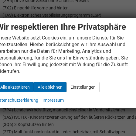
(2H5) Drive Mode Select ohne Chassis Presets
(7X2) Einparkhilfe vorne und hinten
(1AS) Elektronisches Stabilisierungsprogramm (ESP)
(1N1) Servolenkung
Wir respektieren Ihre Privatsphäre
(7L6) Start-Stop Automatik
(4L6) Innenspiegel automatisch abblendbar
nsere Website setzt Cookies ein, um unsere Dienste für Sie
ereitzustellen. Hierbei berücksichtigen wir Ihre Auswahl und
(NZ2) Notrufsystem eCall+
erarbeiten nur die Daten für Marketing, Analytics und
(4X3) Kopf- und Seitenairbags vorne
ersonalisierung, für die Sie uns Ihr Einverständnis geben. Sie
önnen Ihre Einwilligung jederzeit mit Wirkung für die Zukunft
NNENAUSSTATTUNG UND KOMFORT:
iderrufen.
(6XK) Außenspiegel elektr. einstell-/heizbar und heranklappbar automa
(QQ8) Ambientebeleuchtung
Alle akzeptieren
Alle ablehnen
Einstellungen
(7TD) Dekor-Einlagen
(4R4) elektrische Fensterheber vorne und hinten
atenschutzerklärung
Impressum
(3L3) Vordersitze manuell höhenverstellbar
(7P4) Lendenwirbelstütze, manuell einstellbar in Vordersitzlehnen
(3A2) ISOFIX - Kindersitzverankerung auf den äußeren Rücksitzen und B
(3Q6) 3 Kopfstützen hinten
(2ZD) Multifunktionslenkrad in Leder, beheizbar, mit Schaltwippen