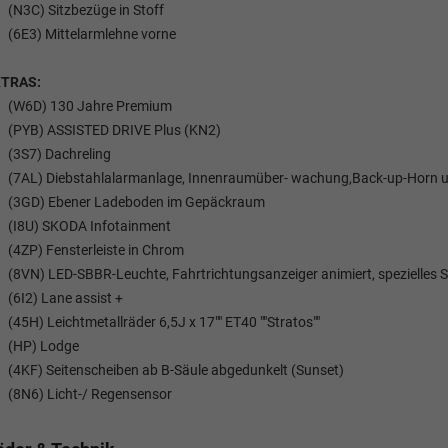
(N3C) Sitzbezüge in Stoff
(6E3) Mittelarmlehne vorne
XTRAS:
(W6D) 130 Jahre Premium
(PYB) ASSISTED DRIVE Plus (KN2)
(3S7) Dachreling
(7AL) Diebstahlalarmanlage, Innenraumüber- wachung,Back-up-Horn 
(3GD) Ebener Ladeboden im Gepäckraum
(I8U) SKODA Infotainment
(4ZP) Fensterleiste in Chrom
(8VN) LED-SBBR-Leuchte, Fahrtrichtungsanzeiger animiert, spezielles S
Elvedin Calakovic
(6I2) Lane assist +
 Wollschläger
(45H) Leichtmetallräder 6,5J x 17"" ET40 ""Stratos""
Verkauf
(HP) Lodge
Verkauf
(4KF) Seitenscheiben ab B-Säule abgedunkelt (Sunset)
Tel. 04181/2176-27
(8N6) Licht-/ Regensensor
. 04181/2176-21
calakovic@take-your-car.de