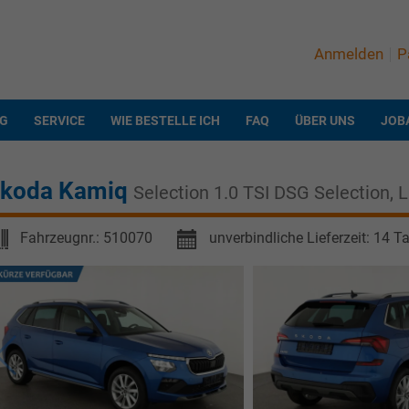
Anmelden
P
NG
SERVICE
WIE BESTELLE ICH
FAQ
ÜBER UNS
JOB
koda Kamiq
Selection 1.0 TSI DSG Selection, 
Fahrzeugnr.:
510070
unverbindliche Lieferzeit:
14 T