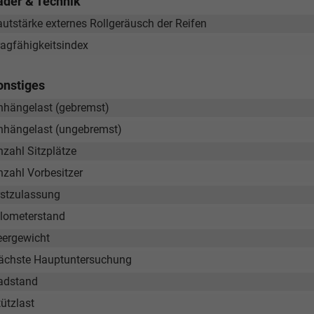
äder & Technik
aeger@take-your-car.de
autstärke externes Rollgeräusch der Reifen
ragfähigkeitsindex
onstiges
nhängelast (gebremst)
nhängelast (ungebremst)
nzahl Sitzplätze
nzahl Vorbesitzer
rstzulassung
ilometerstand
eergewicht
ächste Hauptuntersuchung
adstand
ützlast