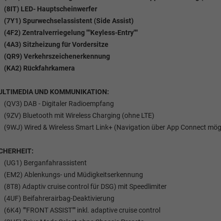
(8IT) LED- Hauptscheinwerfer
(7Y1) Spurwechselassistent (Side Assist)
(4F2) Zentralverriegelung ""Keyless-Entry""
(4A3) Sitzheizung für Vordersitze
(QR9) Verkehrszeichenerkennung
(KA2) Rückfahrkamera
ULTIMEDIA UND KOMMUNIKATION:
(QV3) DAB - Digitaler Radioempfang
(9ZV) Bluetooth mit Wireless Charging (ohne LTE)
(9WJ) Wired & Wireless Smart Link+ (Navigation über App Connect mögl
CHERHEIT:
(UG1) Berganfahrassistent
(EM2) Ablenkungs- und Müdigkeitserkennung
(8T8) Adaptiv cruise control für DSG) mit Speedlimiter
(4UF) Beifahrerairbag-Deaktivierung
(6K4) ""FRONT ASSIST"" inkl. adaptive cruise control