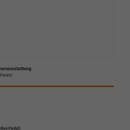
nenausstattung
hwarz
lles Pedal)