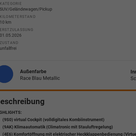
KATEGORIE
SUV/Geländewagen/Pickup
KILOMETERSTAND
10 km
ERSTZULASSUNG
01.05.2026
ZUSTAND
unfallfrei
Außenfarbe
In
Race Blau Metallic
Sc
eschreibung
GHLIGHTS:
(9S0) virtual Cockpit (volldigitales Kombiinstrument)
(9AK) Klimaautomatik (Climatronic mit Stauluftregelung)
(4E6) Komfortöffnung mit elektrischer Heckklappenbedienung (Virtue