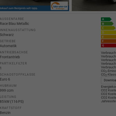
AUSSENFARBE
Race Blau Metallic
INNENAUSSTATTUNG
Schwarz
GETRIEBE
Automatik
ANTRIEBSACHSE
Verbrauch
Verbrauch
Frontantrieb
Verbrauch
Verbrauch
PARTIKELFILTER
Verbrauch
1
CO
-Emis
2
CO
-Klass
SCHADSTOFFKLASSE
2
Euro 6
Downlo
HUBRAUM
Energiekos
999 ccm
CO2 Koste
CO2 Koste
LEISTUNG
CO2 Koste
Jahresste
85 kW (116 PS)
KRAFTSTOFF
Benzin