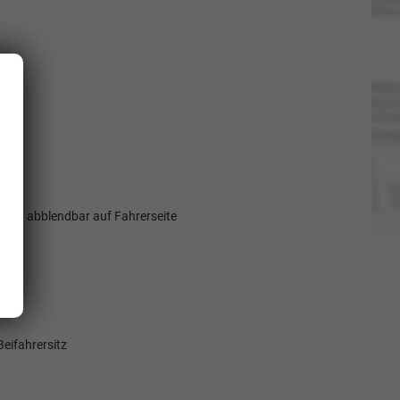
tisch abblendbar auf Fahrerseite
eifahrersitz