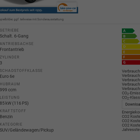
spielbilder, ggf. teilweise mit Sonderausstattung
GETRIEBE
Schalt. 6-Gang
ANTRIEBSACHSE
Frontantrieb
ZYLINDER
3
SCHADSTOFFKLASSE
Verbrauch
Verbrauch
Euro 6e
Verbrauch
Verbrauch
HUBRAUM
Verbrauch
999 ccm
CO
-Emis
2
CO
-Klass
LEISTUNG
2
85 kW (116 PS)
Downlo
KRAFTSTOFF
Energiekos
Benzin
CO2 Koste
CO2 Koste
KATEGORIE
CO2 Koste
Jahresste
SUV/Geländewagen/Pickup