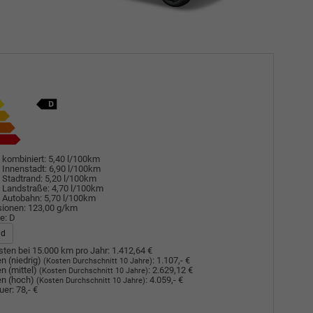
 kombiniert:
5,40 l/100km
 Innenstadt:
6,90 l/100km
 Stadtrand:
5,20 l/100km
 Landstraße:
4,70 l/100km
 Autobahn:
5,70 l/100km
sionen:
123,00 g/km
e:
D
ad
ten bei 15.000 km pro Jahr:
1.412,64 €
n (niedrig)
:
1.107,- €
(Kosten Durchschnitt 10 Jahre)
n (mittel)
:
2.629,12 €
(Kosten Durchschnitt 10 Jahre)
n (hoch)
:
4.059,- €
(Kosten Durchschnitt 10 Jahre)
uer:
78,- €