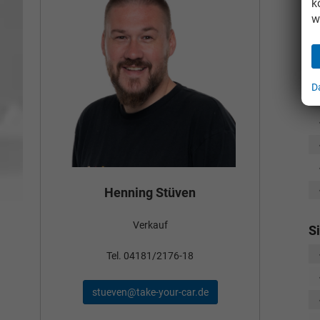
k
w
D
Bün
Henning Stüven
Verkauf
nden
S
Tel
Tel. 04181/2176-18
schae
stueven@take-your-car.de
de