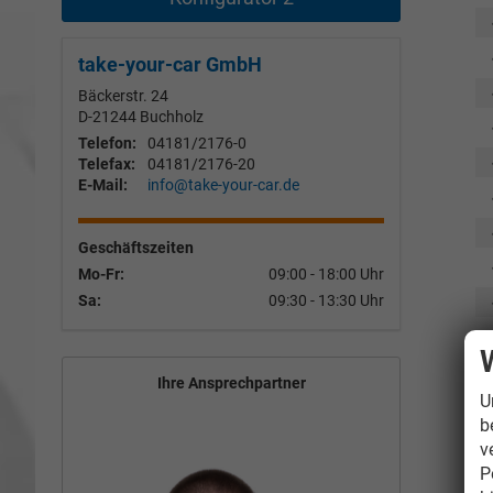
take-your-car GmbH
Bäckerstr. 24
D-21244
Buchholz
Telefon:
04181/2176-0
Telefax:
04181/2176-20
E-Mail:
info@take-your-car.de
Geschäftszeiten
Mo-Fr:
09:00 - 18:00 Uhr
Sa:
09:30 - 13:30 Uhr
Ihre Ansprechpartner
U
b
v
I
P