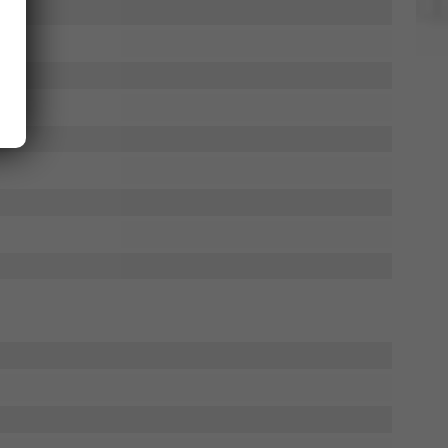
Elvedin Calakovic
Verkauf
Tel. 04181/2176-27
calakovic@take-your-car.de