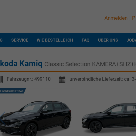
Anmelden
P
NG
SERVICE
WIE BESTELLE ICH
FAQ
ÜBER UNS
JOB
koda Kamiq
Classic Selection KAMERA+SH
Fahrzeugnr.:
499110
unverbindliche Lieferzeit: ca. 