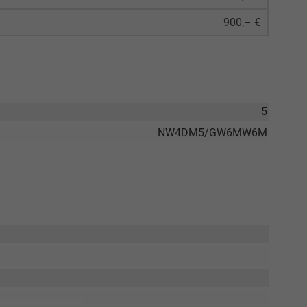
900,– €
5
NW4DM5/GW6MW6M