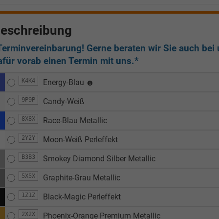
eschreibung
Terminvereinbarung! Gerne beraten wir Sie auch bei u
afür vorab einen Termin mit uns.*
K4K4
Energy-Blau
9P9P
Candy-Weiß
8X8X
Race-Blau Metallic
2Y2Y
Moon-Weiß Perleffekt
B3B3
Smokey Diamond Silber Metallic
5X5X
Graphite-Grau Metallic
1Z1Z
Black-Magic Perleffekt
2X2X
Phoenix-Orange Premium Metallic