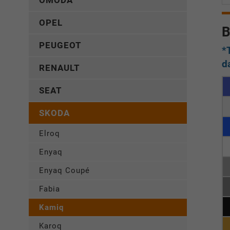
OMODA
OPEL
B
PEUGEOT
*
d
RENAULT
SEAT
SKODA
Elroq
Enyaq
Enyaq Coupé
Fabia
Kamiq
Karoq