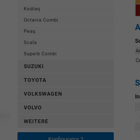
Kodiaq
Octavia Combi
A
Peaq
S
Scala
A
Superb Combi
C
SUZUKI
TOYOTA
S
VOLKSWAGEN
I
VOLVO
WEITERE
Konfigurator 2