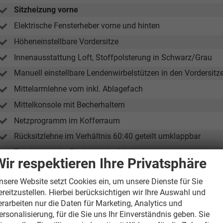
Sitzheizung vorne
Elektrische Fensterheber vorne und hinten
Höheneinstellbare Vordersitze
Innenausstattung Loft, Stoffpolsterung in Schwarz/Grau
Manuell einstellbare Lendenwirbelstützen in den Vordersitz
Mittelarmlehne vorn inkl. Ablagefach
Mittelkonsole mit Becherhaltern
Netzprogramm im Kofferraum
Rücksitzlehne im Verhältnis 60:40 geteilt umklappbar
Taschen an der Rückseite der Vordersitze
Wir respektieren Ihre Privatsphäre
Verchromte Interieur-Elemente
nsere Website setzt Cookies ein, um unsere Dienste für Sie
Verzurrösen im Kofferraum
ereitzustellen. Hierbei berücksichtigen wir Ihre Auswahl und
erarbeiten nur die Daten für Marketing, Analytics und
nfotainment & Kommunikation
ersonalisierung, für die Sie uns Ihr Einverständnis geben. Sie