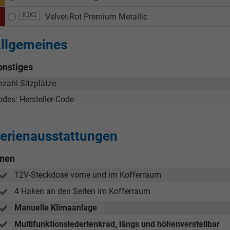
K1K1
Velvet-Rot Premium Metallic
llgemeines
onstiges
nzahl Sitzplätze
odes: Hersteller-Code
erienausstattungen
nnen
12V-Steckdose vorne und im Kofferraum
4 Haken an den Seiten im Kofferraum
Manuelle Klimaanlage
Multifunktionslederlenkrad, längs und höhenverstellbar