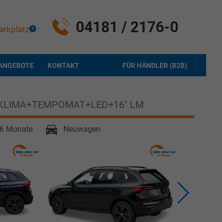
04181 / 2176-0
arkplatz
0
ANGEBOTE
KONTAKT
FÜR HÄNDLER (B2B)
Z+KLIMA+TEMPOMAT+LED+16" LM
3-6 Monate
Neuwagen