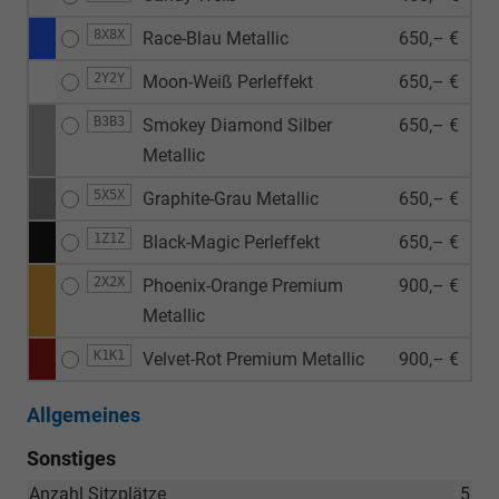
8X8X
Race-Blau Metallic
650,– €
2Y2Y
Moon-Weiß Perleffekt
650,– €
B3B3
Smokey Diamond Silber
650,– €
Metallic
5X5X
Graphite-Grau Metallic
650,– €
1Z1Z
Black-Magic Perleffekt
650,– €
2X2X
Phoenix-Orange Premium
900,– €
Metallic
K1K1
Velvet-Rot Premium Metallic
900,– €
Allgemeines
Sonstiges
Anzahl Sitzplätze
5