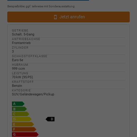
Beispielbilder, ggf. teilweise mit Sonderausstattung
Jetzt anrufen
GETRIEBE
Schalt. 5-Gang
ANTRIEBSACHSE
Frontantrieb
ZYLINDER
3
SCHADSTOFFKLASSE
Euro 6e
HUBRAUM
999 ccm
LEISTUNG
70 kW (95 PS)
KRAFTSTOFF
Benzin
KATEGORIE
SUV/Geländewagen/Pickup