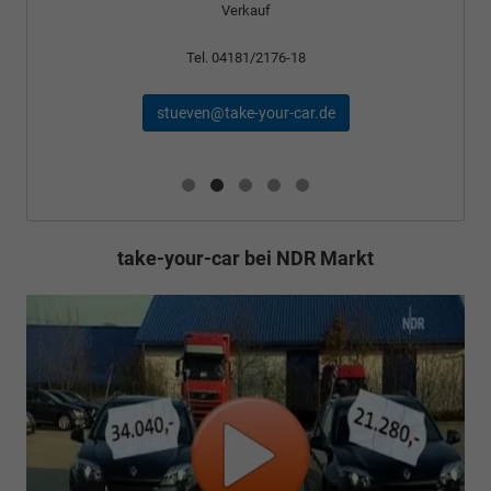
Tel. 04181/2176-24
schael@take-your-car.de
take-your-car bei NDR Markt