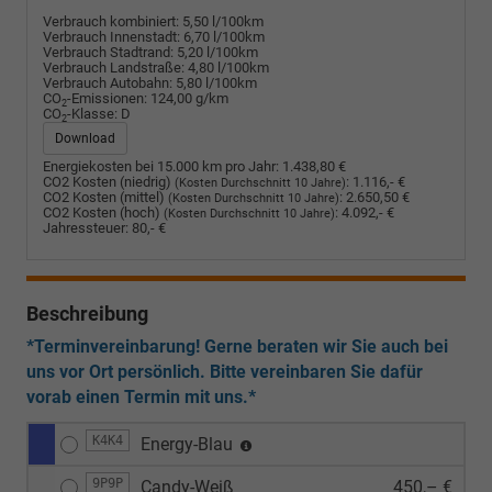
Verbrauch kombiniert:
5,50 l/100km
Verbrauch Innenstadt:
6,70 l/100km
Verbrauch Stadtrand:
5,20 l/100km
Verbrauch Landstraße:
4,80 l/100km
Verbrauch Autobahn:
5,80 l/100km
CO
-Emissionen:
124,00 g/km
2
CO
-Klasse:
D
2
Download
Energiekosten bei 15.000 km pro Jahr:
1.438,80 €
CO2 Kosten (niedrig)
:
1.116,- €
(Kosten Durchschnitt 10 Jahre)
CO2 Kosten (mittel)
:
2.650,50 €
(Kosten Durchschnitt 10 Jahre)
CO2 Kosten (hoch)
:
4.092,- €
(Kosten Durchschnitt 10 Jahre)
Jahressteuer:
80,- €
Beschreibung
*Terminvereinbarung! Gerne beraten wir Sie auch bei
uns vor Ort persönlich. Bitte vereinbaren Sie dafür
vorab einen Termin mit uns.*
K4K4
Energy-Blau
9P9P
Candy-Weiß
450,– €