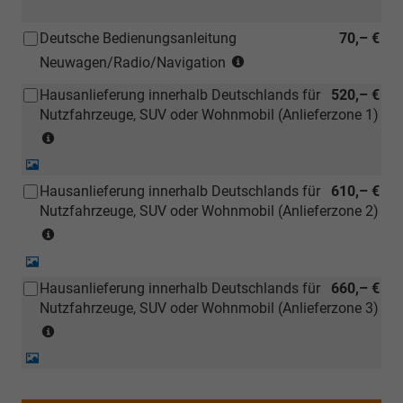
Deutsche Bedienungsanleitung
70,– €
(Hinweis:
Neuwagen/Radio/Navigation
Kann
Hausanlieferung innerhalb Deutschlands für
520,– €
auch
Nutzfahrzeuge, SUV oder Wohnmobil (Anlieferzone 1)
bei
(Anlieferzonen
einem
siehe
deutschen
Detail-
Karte)
Händler
Foto
Hausanlieferung innerhalb Deutschlands für
610,– €
(ausgenommen
kostengünstiger
Nutzfahrzeuge, SUV oder Wohnmobil (Anlieferzone 2)
Inselanlieferungen)
nachbestellt
(Anlieferzonen
werden)
siehe
Detail-
Karte)
Foto
Hausanlieferung innerhalb Deutschlands für
660,– €
(ausgenommen
Nutzfahrzeuge, SUV oder Wohnmobil (Anlieferzone 3)
Inselanlieferungen)
(Anlieferzonen
siehe
Detail-
Karte)
Foto
(ausgenommen