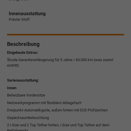
Innenausstattung
Polster Stoff
Beschreibung
Eingebaute Extras:
Škoda Garantieverlängerung für 5 Jahre / 60.000 km (was zuerst
eintritt)
Serienausstattung:
Innen
Beheizbare Vordersitze
Netzwerkprogramm mit flexiblem Ablagefach
Dreipunkt-Automatikgurte, außen hinten mit ECE-Prüfzeichen
Gepäckraumbeleuchtung
2 i-Size und 2 Top Tether hinten, i-Size und Top Tether auf dem
Beifahrersitz