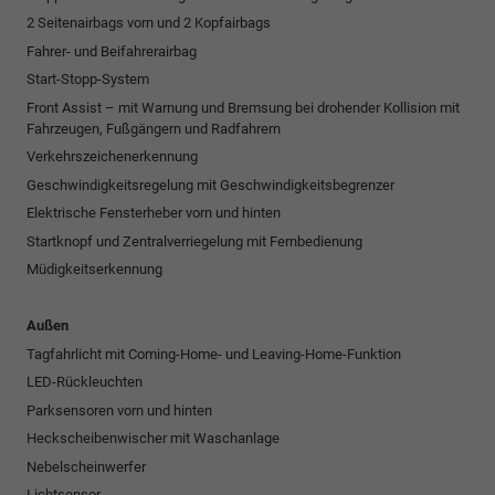
2 Seitenairbags vorn und 2 Kopfairbags
Fahrer- und Beifahrerairbag
Start-Stopp-System
Front Assist – mit Warnung und Bremsung bei drohender Kollision mit
Fahrzeugen, Fußgängern und Radfahrern
Verkehrszeichenerkennung
Geschwindigkeitsregelung mit Geschwindigkeitsbegrenzer
Elektrische Fensterheber vorn und hinten
Startknopf und Zentralverriegelung mit Fernbedienung
Müdigkeitserkennung
Außen
Tagfahrlicht mit Coming-Home- und Leaving-Home-Funktion
LED-Rückleuchten
Parksensoren vorn und hinten
Heckscheibenwischer mit Waschanlage
Nebelscheinwerfer
Lichtsensor