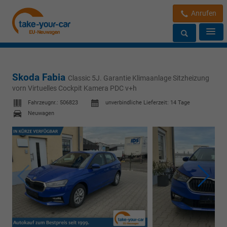
Anrufen
Skoda Fabia
Classic 5J. Garantie Klimaanlage Sitzheizung
vorn Virtuelles Cockpit Kamera PDC v+h
Fahrzeugnr.:
506823
unverbindliche Lieferzeit:
14 Tage
Neuwagen