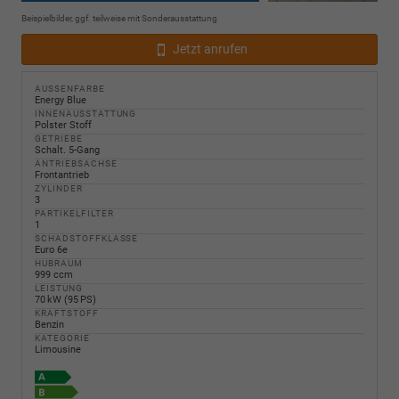
Beispielbilder, ggf. teilweise mit Sonderausstattung
Jetzt anrufen
AUSSENFARBE
Energy Blue
INNENAUSSTATTUNG
Polster Stoff
GETRIEBE
Schalt. 5-Gang
ANTRIEBSACHSE
Frontantrieb
ZYLINDER
3
PARTIKELFILTER
1
SCHADSTOFFKLASSE
Euro 6e
HUBRAUM
999 ccm
LEISTUNG
70 kW (95 PS)
KRAFTSTOFF
Benzin
KATEGORIE
Limousine