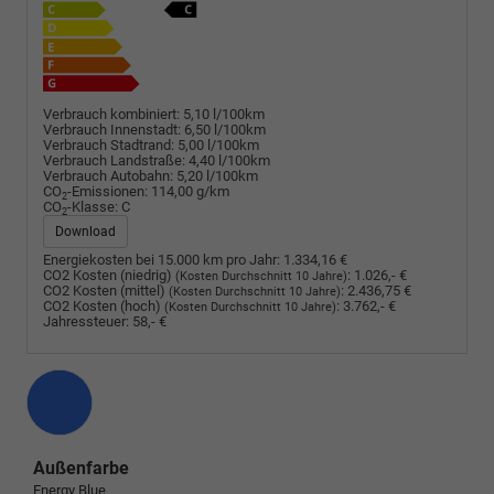
Verbrauch kombiniert:
5,10 l/100km
Verbrauch Innenstadt:
6,50 l/100km
Verbrauch Stadtrand:
5,00 l/100km
Verbrauch Landstraße:
4,40 l/100km
Verbrauch Autobahn:
5,20 l/100km
CO
-Emissionen:
114,00 g/km
2
CO
-Klasse:
C
2
Download
Energiekosten bei 15.000 km pro Jahr:
1.334,16 €
CO2 Kosten (niedrig)
:
1.026,- €
(Kosten Durchschnitt 10 Jahre)
CO2 Kosten (mittel)
:
2.436,75 €
(Kosten Durchschnitt 10 Jahre)
CO2 Kosten (hoch)
:
3.762,- €
(Kosten Durchschnitt 10 Jahre)
Jahressteuer:
58,- €
Außenfarbe
Energy Blue