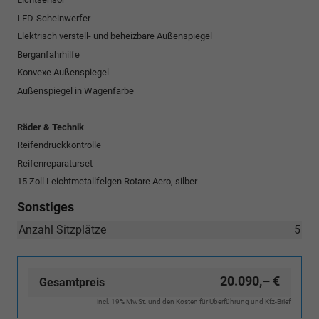
LED-Scheinwerfer
Elektrisch verstell- und beheizbare Außenspiegel
Berganfahrhilfe
Konvexe Außenspiegel
Außenspiegel in Wagenfarbe
Räder & Technik
Reifendruckkontrolle
Reifenreparaturset
15 Zoll Leichtmetallfelgen Rotare Aero, silber
Sonstiges
Anzahl Sitzplätze
5
20.090,– €
Gesamtpreis
incl. 19% MwSt. und den Kosten für Überführung und Kfz-Brief