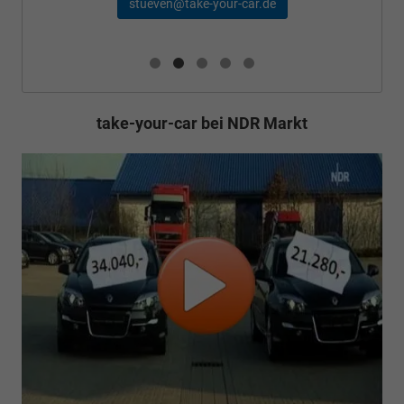
stueven@take-your-car.de
take-your-car bei NDR Markt