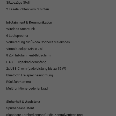
Sitzbezüge Stoff
2 Leseleuchten vorn, 2 hinten
Infotainment & Kommunikation
Wireless SmartLink
6 Lautsprecher
Vorbereitung für Škoda Connect M Services
Virtual Cockpit Mini 8 Zoll
8 Zoll Infotainment-Bildschirm
DAB – Digitalradioempfang
2x USB-C vorn (Ladeleistung bis zu 15 W)
Bluetooth Freisprecheinrichtung
Rückfahrkamera
Multifunktions-Lederlenkrad
Sicherheit & Assistenz
Spurhalteassistent
Klappbare Fernbedienung für die Zentralverriegelung