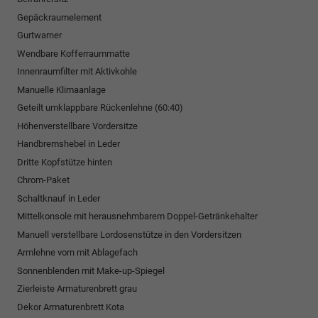
Gepäckraumelement
Gurtwarner
Wendbare Kofferraummatte
Innenraumfilter mit Aktivkohle
Manuelle Klimaanlage
Geteilt umklappbare Rückenlehne (60:40)
Höhenverstellbare Vordersitze
Handbremshebel in Leder
Dritte Kopfstütze hinten
Chrom-Paket
Schaltknauf in Leder
Mittelkonsole mit herausnehmbarem Doppel-Getränkehalter
Manuell verstellbare Lordosenstütze in den Vordersitzen
Armlehne vorn mit Ablagefach
Sonnenblenden mit Make-up-Spiegel
Zierleiste Armaturenbrett grau
Dekor Armaturenbrett Kota