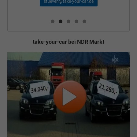
stueven@take-your-car.de
take-your-car bei NDR Markt