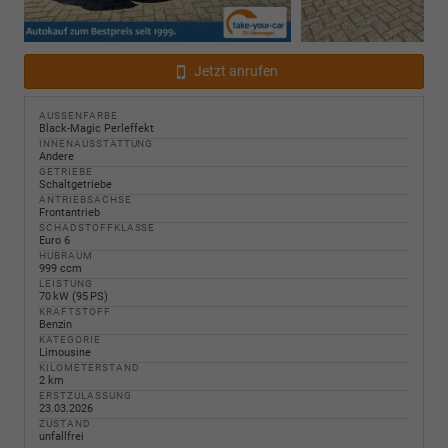
Jetzt anrufen
AUSSENFARBE
Black-Magic Perleffekt
INNENAUSSTATTUNG
Andere
GETRIEBE
Schaltgetriebe
ANTRIEBSACHSE
Frontantrieb
SCHADSTOFFKLASSE
Euro 6
HUBRAUM
999 ccm
LEISTUNG
70 kW (95 PS)
KRAFTSTOFF
Benzin
KATEGORIE
Limousine
KILOMETERSTAND
2 km
ERSTZULASSUNG
23.03.2026
ZUSTAND
unfallfrei