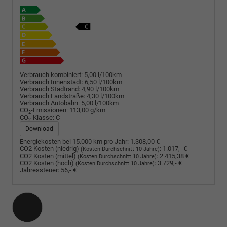
Verbrauch kombiniert:
5,00 l/100km
Verbrauch Innenstadt:
6,50 l/100km
Verbrauch Stadtrand:
4,90 l/100km
Verbrauch Landstraße:
4,30 l/100km
Verbrauch Autobahn:
5,00 l/100km
CO
-Emissionen:
113,00 g/km
2
CO
-Klasse:
C
2
Download
Energiekosten bei 15.000 km pro Jahr:
1.308,00 €
CO2 Kosten (niedrig)
:
1.017,- €
(Kosten Durchschnitt 10 Jahre)
CO2 Kosten (mittel)
:
2.415,38 €
(Kosten Durchschnitt 10 Jahre)
CO2 Kosten (hoch)
:
3.729,- €
(Kosten Durchschnitt 10 Jahre)
Jahressteuer:
56,- €