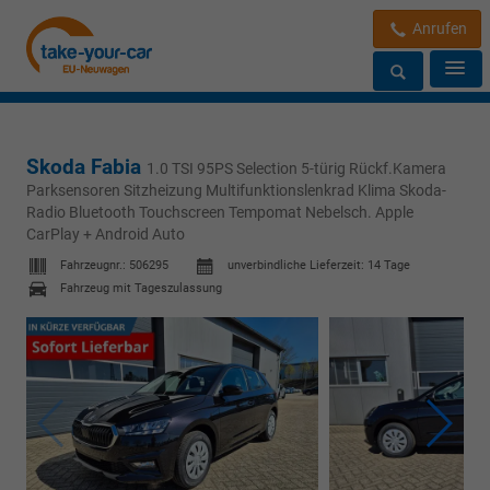
Anrufen
Skoda Fabia
1.0 TSI 95PS Selection 5-türig Rückf.Kamera
Parksensoren Sitzheizung Multifunktionslenkrad Klima Skoda-
Radio Bluetooth Touchscreen Tempomat Nebelsch. Apple
CarPlay + Android Auto
Fahrzeugnr.:
506295
unverbindliche Lieferzeit:
14 Tage
Fahrzeug mit Tageszulassung