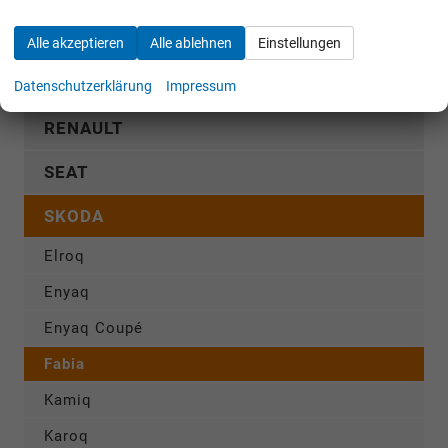
OPEL
Alle akzeptieren
Alle ablehnen
Einstellungen
PEUGEOT
Datenschutzerklärung
Impressum
RENAULT
SEAT
SKODA
Elroq
Enyaq
Enyaq Coupé
Fabia
Kamiq
Karoq