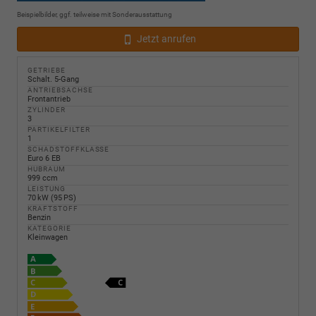
Beispielbilder, ggf. teilweise mit Sonderausstattung
Jetzt anrufen
GETRIEBE
Schalt. 5-Gang
ANTRIEBSACHSE
Frontantrieb
ZYLINDER
3
PARTIKELFILTER
1
SCHADSTOFFKLASSE
Euro 6 EB
HUBRAUM
999 ccm
LEISTUNG
70 kW (95 PS)
KRAFTSTOFF
Benzin
KATEGORIE
Kleinwagen