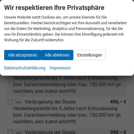
Silber (Bereifung 195/55 R16)
Wir respektieren Ihre Privatsphäre
(nicht
240,– €
Fahrwerkserhöhung
PK4
Unsere Website setzt Cookies ein, um unsere Dienste für Sie
in
bereitzustellen. Hierbei berücksichtigen wir Ihre Auswahl und verarbeiten
Reserverad für 15 Zoll Bereifung
165,– €
Verbindung
PJA
nur die Daten für Marketing, Analytics und Personalisierung, für die Sie
mit
uns Ihr Einverständnis geben. Sie können Ihre Einwilligung jederzeit mit
Reserverad für 16 / 17 / 18 Zoll
165,– €
PJB
1.5
Wirkung für die Zukunft widerrufen.
Bereifung
TSI
110
Alle akzeptieren
Alle ablehnen
Einstellungen
kW
Sonstiges
und
Datenschutzerklärung
Impressum
Verlängerung der Skoda-
350,– €
YA3
17
Herstellergarantie bis 3 Jahre nach Erstzulassung
Zoll
bzw. Garantieanmeldung oder max. 150.000 km (je
oder
nachdem, was zuerst eintrifft)
18
Zoll
Verlängerung der Skoda-
490,– €
YA4
Leichtmetallfelgen)
Herstellergarantie bis 4 Jahre nach Erstzulassung
bzw. Garantieanmeldung oder max. 150.000 km (je
nachdem, was zuerst eintrifft)
Verlängerung der Skoda-
390,– €
YA5