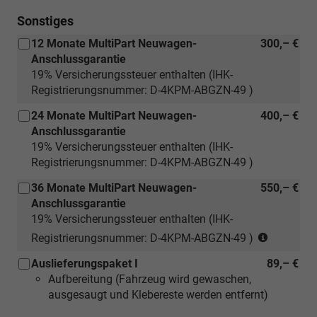
Sonstiges
12 Monate MultiPart Neuwagen-
300,– €
Anschlussgarantie
19% Versicherungssteuer enthalten (IHK-
Registrierungsnummer: D-4KPM-ABGZN-49 )
24 Monate MultiPart Neuwagen-
400,– €
Anschlussgarantie
19% Versicherungssteuer enthalten (IHK-
Registrierungsnummer: D-4KPM-ABGZN-49 )
36 Monate MultiPart Neuwagen-
550,– €
Anschlussgarantie
19% Versicherungssteuer enthalten (IHK-
(nur
Registrierungsnummer: D-4KPM-ABGZN-49 )
für
Auslieferungspaket I
89,– €
Neuwage
Aufbereitung (Fahrzeug wird gewaschen,
ausgesaugt und Klebereste werden entfernt)