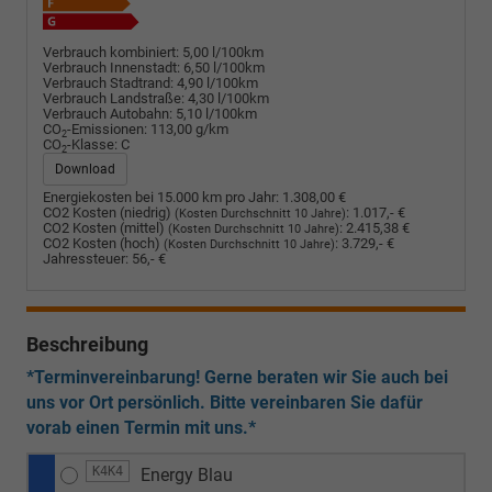
Verbrauch kombiniert:
5,00 l/100km
Verbrauch Innenstadt:
6,50 l/100km
Verbrauch Stadtrand:
4,90 l/100km
Verbrauch Landstraße:
4,30 l/100km
Verbrauch Autobahn:
5,10 l/100km
CO
-Emissionen:
113,00 g/km
2
CO
-Klasse:
C
2
Download
Energiekosten bei 15.000 km pro Jahr:
1.308,00 €
CO2 Kosten (niedrig)
:
1.017,- €
(Kosten Durchschnitt 10 Jahre)
CO2 Kosten (mittel)
:
2.415,38 €
(Kosten Durchschnitt 10 Jahre)
CO2 Kosten (hoch)
:
3.729,- €
(Kosten Durchschnitt 10 Jahre)
Jahressteuer:
56,- €
Beschreibung
*Terminvereinbarung! Gerne beraten wir Sie auch bei
uns vor Ort persönlich. Bitte vereinbaren Sie dafür
vorab einen Termin mit uns.*
K4K4
Energy Blau