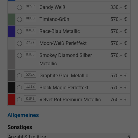
9P9P
Candy Weiß
330,– €
0B0B
Timiano-Grün
570,– €
8X8X
Race-Blau Metallic
570,– €
2Y2Y
Moon-Weiß Perleffekt
570,– €
B3B3
Smokey Diamond Silber
570,– €
Metallic
5X5X
Graphite-Grau Metallic
570,– €
1Z1Z
Black-Magic Perleffekt
570,– €
K1K1
Velvet Rot Premium Metallic
760,– €
Allgemeines
Sonstiges
Anzahl Sitzplätze
5