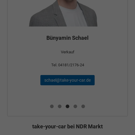
Bünyamin Schael
Verkauf
Tel. 04181/2176-24
schael@take-your-car.de
take-your-car bei NDR Markt