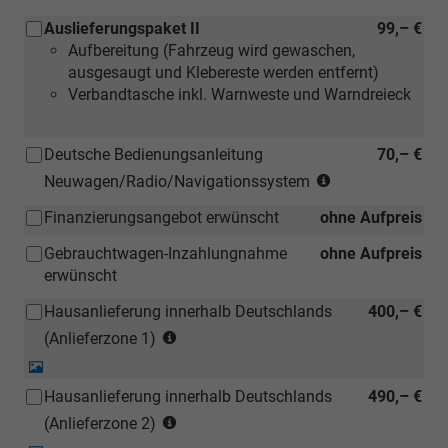
Auslieferungspaket II
99,– €
Aufbereitung (Fahrzeug wird gewaschen,
ausgesaugt und Klebereste werden entfernt)
Verbandtasche inkl. Warnweste und Warndreieck
Deutsche Bedienungsanleitung
70,– €
(Hinweis:
Neuwagen/Radio/Navigationssystem
Kann
Finanzierungsangebot erwünscht
ohne Aufpreis
auch
bei
Gebrauchtwagen-Inzahlungnahme
ohne Aufpreis
einem
erwünscht
deutschen
Händler
Hausanlieferung innerhalb Deutschlands
400,– €
kostengünstiger
(Anlieferzonen
(Anlieferzone 1)
nachbestellt
siehe
Detail-
werden)
Karte)
Foto
Hausanlieferung innerhalb Deutschlands
490,– €
(ausgenommen
(Anlieferzonen
Inselanlieferungen)
(Anlieferzone 2)
siehe