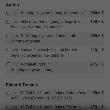
Außen
Anhängezugvorrichtung, abnehmbar
760,– €
PTZ
Scheinwerferreinigungsanlage inkl.
150,– €
PK5
Waschwasserstandskontrolle
Stoßfänger vorn und hinten mit
360,– €
YCB
Chromelementen
Sunset (Heckscheibe und hintere
210,– €
4KF
Seitenscheiben dunkel getönt)
Vorbereitung für
215,– €
PTX
Anhängerzugvorrichtung
Räder & Technik
15 Zoll Leichtmetallfelgen Rotare Aero
90,– €
PJ3
in Schwarz (Bereifung 185/65 R15)
16 Zoll Leichtmetallfelgen Proxima
470,– €
PJ4