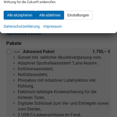
Wirkung für die Zukunft widerrufen.
Nichtraucher-Fahrzeug
Scheckheftgepflegt
Alle akzeptieren
Alle ablehnen
Einstellungen
Datenschutzerklärung
Impressum
Optionale Extras
Pakete
Advanced Paket:
1.750,– €
WAR
Sunset inkl. seitlicher Akustikverglasung vorn,
Adaptiver Spurhalteassistent "Lane Assist+,
Kollisionsassistent,
Notfallassistent,
Phonebox mit induktiver Ladefunktion inkl.
Kühlung,
Elektrisch betätigte Kindersicherung für die
hinteren Türen,
Digitaler Schlüssel zum Ver- und Entriegeln sowie
zum Starten,
2 USB-C-Ladeanschlüsse im Fond,