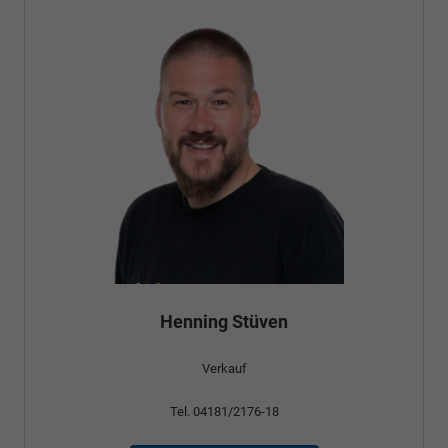
Bünyamin Schael
Verkauf
Tel. 04181/2176-24
schael@take-your-car.de