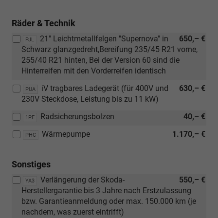
Räder & Technik
21" Leichtmetallfelgen "Supernova" in
650,– €
PJL
Schwarz glanzgedreht,Bereifung 235/45 R21 vorne,
255/40 R21 hinten, Bei der Version 60 sind die
Hinterreifen mit den Vorderreifen identisch
iV tragbares Ladegerät (für 400V und
630,– €
PUA
230V Steckdose, Leistung bis zu 11 kW)
Radsicherungsbolzen
40,– €
1PE
Wärmepumpe
1.170,– €
PHC
Sonstiges
Verlängerung der Skoda-
550,– €
YA3
Herstellergarantie bis 3 Jahre nach Erstzulassung
bzw. Garantieanmeldung oder max. 150.000 km (je
nachdem, was zuerst eintrifft)