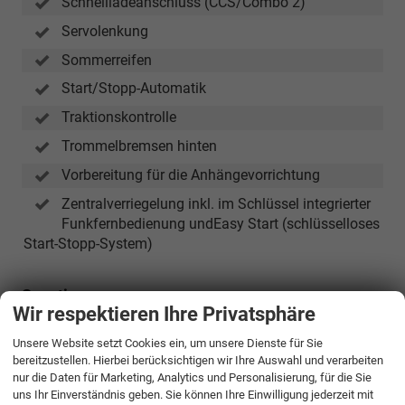
Schnellladeanschluss (CCS/Combo 2)
Servolenkung
Sommerreifen
Start/Stopp-Automatik
Traktionskontrolle
Trommelbremsen hinten
Vorbereitung für die Anhängevorrichtung
Zentralverriegelung inkl. im Schlüssel integrierter
Funkfernbedienung undEasy Start (schlüsselloses
Start-Stopp-System)
Sonstiges
Wir respektieren Ihre Privatsphäre
8 Jahre oder maximal 160.000km
Hochvoltbatteriegarantie, mit 70% Akkuleistung
Unsere Website setzt Cookies ein, um unsere Dienste für Sie
bereitzustellen. Hierbei berücksichtigen wir Ihre Auswahl und verarbeiten
Neuwagen - Fahrzeug ist förderfähig
nur die Daten für Marketing, Analytics und Personalisierung, für die Sie
uns Ihr Einverständnis geben. Sie können Ihre Einwilligung jederzeit mit
HU/AU neu