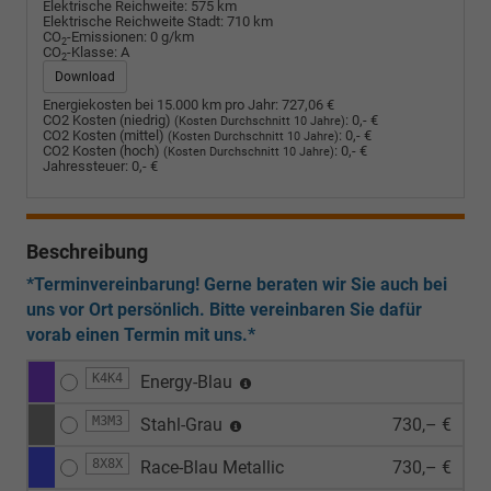
Elektrische Reichweite:
575 km
Elektrische Reichweite Stadt:
710 km
CO
-Emissionen:
0 g/km
2
CO
-Klasse:
A
2
Download
Energiekosten bei 15.000 km pro Jahr:
727,06 €
CO2 Kosten (niedrig)
:
0,- €
(Kosten Durchschnitt 10 Jahre)
CO2 Kosten (mittel)
:
0,- €
(Kosten Durchschnitt 10 Jahre)
CO2 Kosten (hoch)
:
0,- €
(Kosten Durchschnitt 10 Jahre)
Jahressteuer:
0,- €
Beschreibung
*Terminvereinbarung! Gerne beraten wir Sie auch bei
uns vor Ort persönlich. Bitte vereinbaren Sie dafür
vorab einen Termin mit uns.*
K4K4
Energy-Blau
M3M3
Stahl-Grau
730,– €
8X8X
Race-Blau Metallic
730,– €