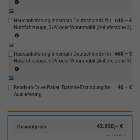
(Anlieferzonen
werden)
siehe
Detail-
Karte)
Foto
Hausanlieferung innerhalb Deutschlands für
610,– €
(ausgenommen
Nutzfahrzeuge, SUV oder Wohnmobil (Anlieferzone 2)
Inselanlieferungen)
(Anlieferzonen
siehe
Detail-
Karte)
Foto
Hausanlieferung innerhalb Deutschlands für
660,– €
(ausgenommen
Nutzfahrzeuge, SUV oder Wohnmobil (Anlieferzone 3)
Inselanlieferungen)
(Anlieferzonen
siehe
Detail-
Karte)
Foto
Ready-to-Drive Paket: Batterie-Erstladung bei
40,– €
(ausgenommen
Auslieferung
Inselanlieferungen)
42.690,– €
Gesamtpreis
incl. 19% MwSt.