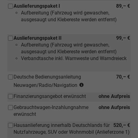
für
Auslieferungspaket I
89,– €
Neuwage
Aufbereitung (Fahrzeug wird gewaschen,
ausgesaugt und Klebereste werden entfernt)
Auslieferungspaket II
99,– €
Aufbereitung (Fahrzeug wird gewaschen,
ausgesaugt und Klebereste werden entfernt)
Verbandtasche inkl. Warnweste und Warndreieck
Deutsche Bedienungsanleitung
70,– €
(Hinweis:
Neuwagen/Radio/Navigation
Kann
Finanzierungsangebot erwünscht
ohne Aufpreis
auch
bei
Gebrauchtwagen-Inzahlungnahme
ohne Aufpreis
einem
erwünscht
deutschen
Händler
Hausanlieferung innerhalb Deutschlands für
520,– €
kostengünstiger
Nutzfahrzeuge, SUV oder Wohnmobil (Anlieferzone 1)
nachbestellt