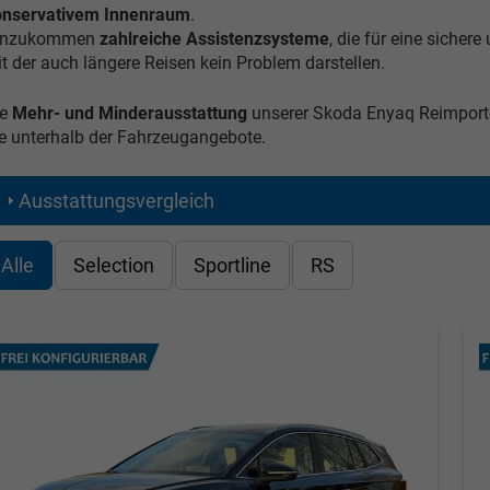
onservativem Innenraum
.
inzukommen
zahlreiche Assistenzsysteme
, die für eine siche
t der auch längere Reisen kein Problem darstellen.
e
Mehr- und Minderausstattung
unserer Skoda Enyaq Reimporte
e unterhalb der Fahrzeugangebote.
Ausstattungsvergleich
Alle
Selection
Sportline
RS