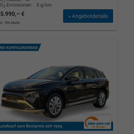
2
CO
-Emissionen:
0 g/km
2
5.990,– €
» Angebotdetails
ncl. 19% MwSt.