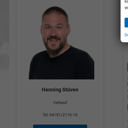
k
w
D
Bün
Henning Stüven
Verkauf
nden
Tel
Tel. 04181/2176-18