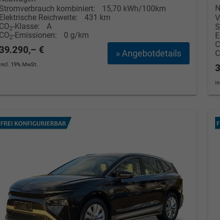
wollschlaeger@take-your-car.de
l@take-your-car.de
N
Stromverbrauch kombiniert:
15,70 kWh/100km
Elektrische Reichweite:
431 km
V
CO
-Klasse:
A
S
2
CO
-Emissionen:
0 g/km
E
2
39.290,– €
» Angebotdetails
incl. 19% MwSt.
3
i