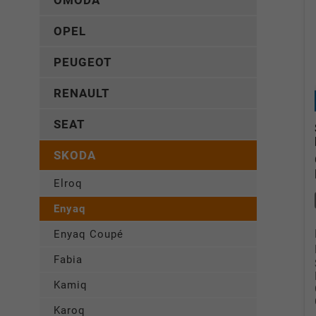
OMODA
OPEL
PEUGEOT
RENAULT
SEAT
SKODA
Elroq
Enyaq
Enyaq Coupé
Fabia
Kamiq
Karoq