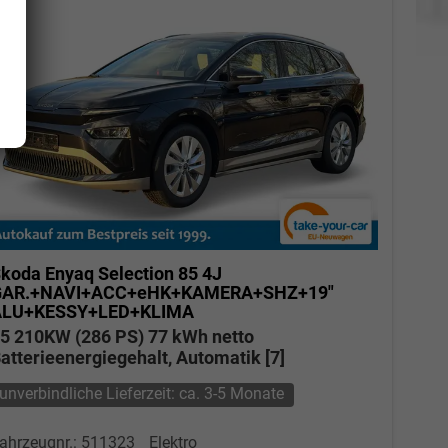
koda Enyaq
Selection 85 4J
GAR.+NAVI+ACC+eHK+KAMERA+SHZ+19"
Elvedin Calakovic
ALU+KESSY+LED+KLIMA
5 210KW (286 PS) 77 kWh netto
Verkauf
atterieenergiegehalt, Automatik [7]
Tel. 04181/2176-27
unverbindliche Lieferzeit: ca. 3-5 Monate
calakovic@take-your-car.de
ahrzeugnr.: 511323
Elektro