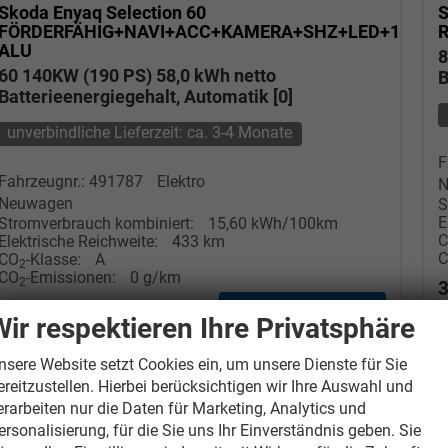
Skoda Enyaq
Selection 60
S
FÖRDERFÄHIG+NAVI+ACC+KAMERA+SHZ+LED+19"
R
ALU
8
60 140KW (190 PS) 58,0 kWh netto
B
Batterieenergiegehalt, Automatik [0]
unverbindliche Lieferzeit: ca. 3-4 Monate
F
Fahrzeugnr.: 491787
Elektro
N
Neuwagen
S
E
Stromverbrauch kombiniert:
15,60 kWh/100km
Elektrische Reichweite:
433 km
CO
-Klasse:
A
2
CO
-Emissionen:
0 g/km
2
3
38.190,– €
» Angebotdetails
i
Wir respektieren Ihre Privatsphäre
incl. 19% MwSt.
nsere Website setzt Cookies ein, um unsere Dienste für Sie
ereitzustellen. Hierbei berücksichtigen wir Ihre Auswahl und
erarbeiten nur die Daten für Marketing, Analytics und
ersonalisierung, für die Sie uns Ihr Einverständnis geben. Sie