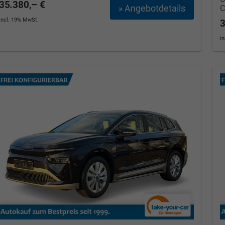
35.380,– €
» Angebotdetails
incl. 19% MwSt.
3
i