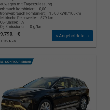
euwagen mit Tageszulassung
erbrauch kombiniert:
0,00
tromverbrauch kombiniert:
15,00 kWh/100km
lektrische Reichweite:
579 km
CO
-Klasse:
A
2
CO
-Emissionen:
0 g/km
2
9.790,– €
» Angebotdetails
ncl. 19% MwSt.