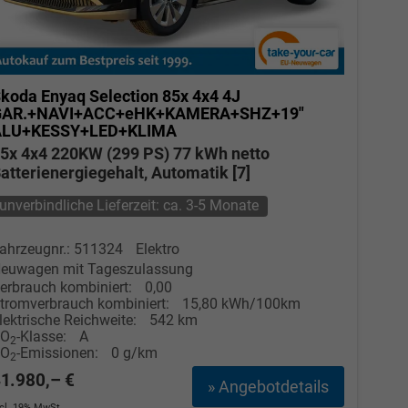
koda Enyaq
Selection 85x 4x4 4J
GAR.+NAVI+ACC+eHK+KAMERA+SHZ+19"
ALU+KESSY+LED+KLIMA
5x 4x4 220KW (299 PS) 77 kWh netto
atterienergiegehalt, Automatik [7]
unverbindliche Lieferzeit: ca. 3-5 Monate
ahrzeugnr.: 511324
Elektro
euwagen mit Tageszulassung
erbrauch kombiniert:
0,00
tromverbrauch kombiniert:
15,80 kWh/100km
lektrische Reichweite:
542 km
CO
-Klasse:
A
2
CO
-Emissionen:
0 g/km
2
1.980,– €
» Angebotdetails
ncl. 19% MwSt.