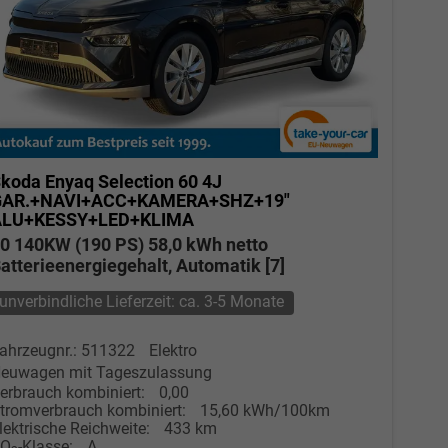
koda Enyaq
Selection 60 4J
GAR.+NAVI+ACC+KAMERA+SHZ+19"
ALU+KESSY+LED+KLIMA
0 140KW (190 PS) 58,0 kWh netto
atterieenergiegehalt, Automatik [7]
unverbindliche Lieferzeit: ca. 3-5 Monate
ahrzeugnr.: 511322
Elektro
euwagen mit Tageszulassung
erbrauch kombiniert:
0,00
tromverbrauch kombiniert:
15,60 kWh/100km
lektrische Reichweite:
433 km
CO
-Klasse:
A