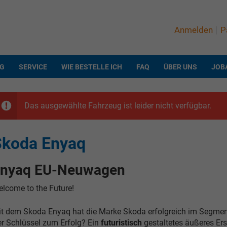
Anmelden
P
NG
SERVICE
WIE BESTELLE ICH
FAQ
ÜBER UNS
JOB
Das ausgewählte Fahrzeug ist leider nicht verfügbar.
Skoda Enyaq
nyaq EU-Neuwagen
lcome to the Future!
t dem Skoda Enyaq hat die Marke Skoda erfolgreich im Segment
r Schlüssel zum Erfolg? Ein
futuristisch
gestaltetes äußeres Er