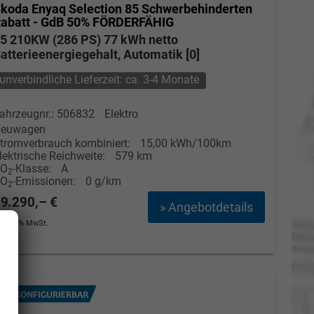
koda Enyaq
Selection 85 Schwerbehinderten
abatt - GdB 50% FÖRDERFÄHIG
5 210KW (286 PS) 77 kWh netto
atterieenergiegehalt, Automatik [0]
unverbindliche Lieferzeit: ca. 3-4 Monate
ahrzeugnr.: 506832
Elektro
euwagen
tromverbrauch kombiniert:
15,00 kWh/100km
lektrische Reichweite:
579 km
CO
-Klasse:
A
2
CO
-Emissionen:
0 g/km
2
9.290,– €
» Angebotdetails
ncl. 19% MwSt.