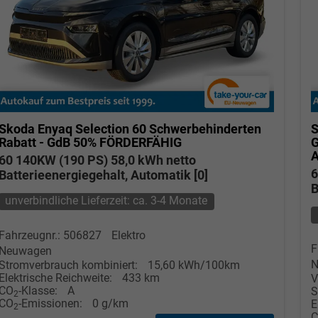
Skoda Enyaq
Selection 60 Schwerbehinderten
S
Rabatt - GdB 50% FÖRDERFÄHIG
60 140KW (190 PS) 58,0 kWh netto
6
Batterieenergiegehalt, Automatik [0]
B
unverbindliche Lieferzeit: ca. 3-4 Monate
Fahrzeugnr.: 506827
Elektro
F
Neuwagen
N
Stromverbrauch kombiniert:
15,60 kWh/100km
Elektrische Reichweite:
433 km
V
CO
-Klasse:
A
S
2
CO
-Emissionen:
0 g/km
E
2