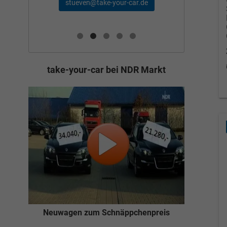
schae
stueven@take-your-car.de
de
take-your-car bei NDR Markt
Neuwagen zum Schnäppchenpreis