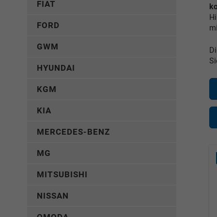
FIAT
k
H
FORD
mi
GWM
Di
Si
HYUNDAI
KGM
KIA
MERCEDES-BENZ
MG
MITSUBISHI
NISSAN