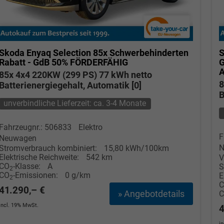
Skoda Enyaq
Selection 85x Schwerbehinderten
S
Rabatt - GdB 50% FÖRDERFÄHIG
85x 4x4 220KW (299 PS) 77 kWh netto
8
Batterienergiegehalt, Automatik [0]
B
unverbindliche Lieferzeit: ca. 3-4 Monate
Fahrzeugnr.: 506833
Elektro
F
Neuwagen
N
Stromverbrauch kombiniert:
15,80 kWh/100km
Elektrische Reichweite:
542 km
V
CO
-Klasse:
A
S
2
CO
-Emissionen:
0 g/km
E
2
41.290,– €
» Angebotdetails
incl. 19% MwSt.
4
i