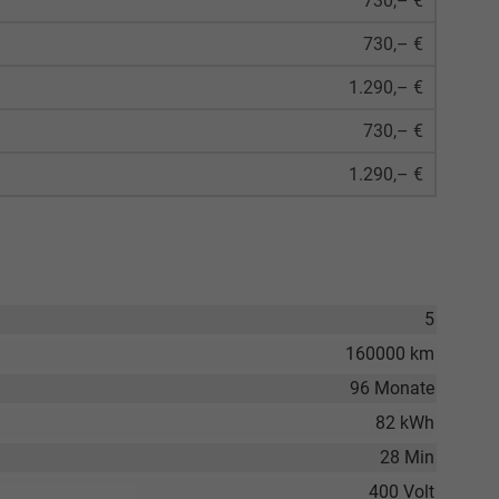
730,– €
730,– €
1.290,– €
730,– €
1.290,– €
5
160000 km
96 Monate
82 kWh
28 Min
400 Volt