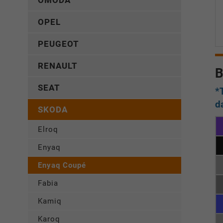
OMODA
OPEL
PEUGEOT
RENAULT
B
SEAT
*
d
SKODA
Elroq
Enyaq
Enyaq Coupé
Fabia
Kamiq
Karoq