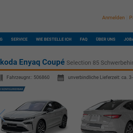
Anmelden
P
NG
SERVICE
WIE BESTELLE ICH
FAQ
ÜBER UNS
JOB
koda Enyaq Coupé
Selection 85 Schwerbeh
Fahrzeugnr.:
506860
unverbindliche Lieferzeit: ca. 