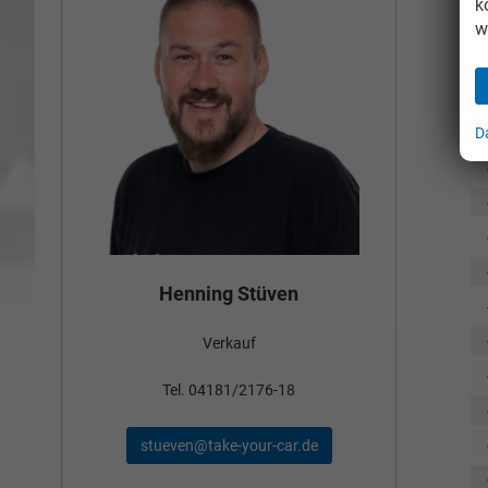
k
w
D
Bün
Henning Stüven
Verkauf
nden
Tel
Tel. 04181/2176-18
schae
stueven@take-your-car.de
de