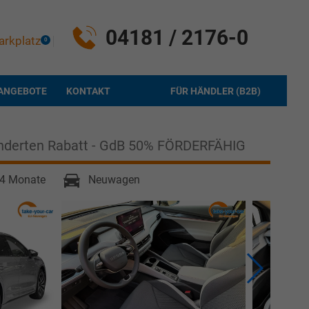
04181 / 2176-0
arkplatz
0
ANGEBOTE
KONTAKT
FÜR HÄNDLER (B2B)
inderten Rabatt - GdB 50% FÖRDERFÄHIG
3-4 Monate
Neuwagen