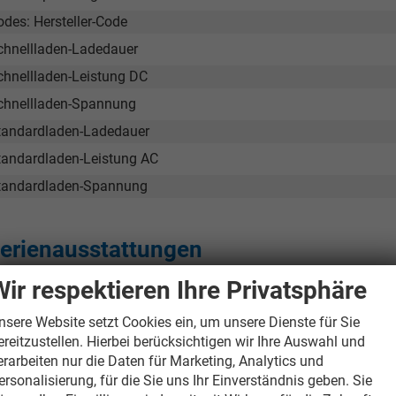
odes: Hersteller-Code
chnellladen-Ladedauer
chnellladen-Leistung DC
chnellladen-Spannung
tandardladen-Ladedauer
tandardladen-Leistung AC
tandardladen-Spannung
erienausstattungen
Wir respektieren Ihre Privatsphäre
nnen
1,5-l-Flaschenhalter in der Vordertür
nsere Website setzt Cookies ein, um unsere Dienste für Sie
ereitzustellen. Hierbei berücksichtigen wir Ihre Auswahl und
12V-Steckdose im Gepäckraum
erarbeiten nur die Daten für Marketing, Analytics und
3-Zonen-Klimaautomatik "Climatronic", vollautomatisch, fü
ersonalisierung, für die Sie uns Ihr Einverständnis geben. Sie
Geruchs- und Allergenfilter