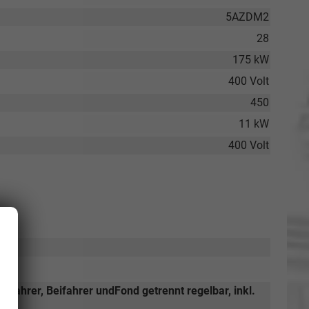
5AZDM2
28
175 kW
400 Volt
450
11 kW
400 Volt
r Fahrer, Beifahrer undFond getrennt regelbar, inkl.