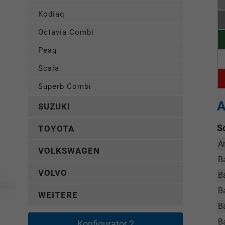
Kodiaq
Octavia Combi
Peaq
Scala
Superb Combi
A
SUZUKI
S
TOYOTA
A
VOLKSWAGEN
B
VOLVO
B
Ba
WEITERE
B
B
Konfigurator 2