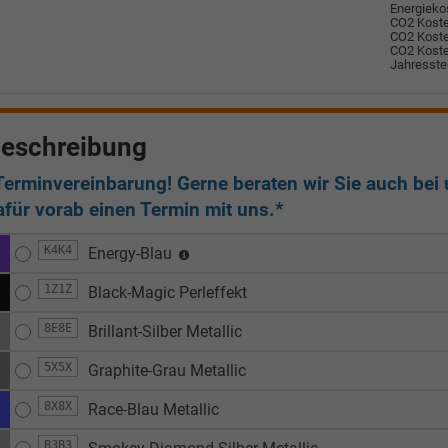
Energiekos
CO2 Koste
CO2 Koste
CO2 Koste
Jahresste
eschreibung
Terminvereinbarung! Gerne beraten wir Sie auch bei u
afür vorab einen Termin mit uns.*
K4K4
Energy-Blau
1Z1Z
Black-Magic Perleffekt
8E8E
Brillant-Silber Metallic
5X5X
Graphite-Grau Metallic
8X8X
Race-Blau Metallic
B3B3