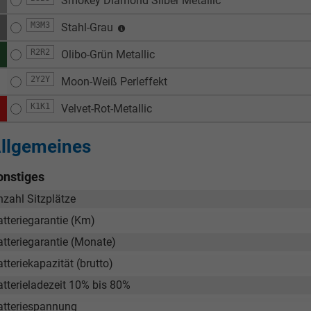
Smokey Diamond Silber Metallic
M3M3
Stahl-Grau
R2R2
Olibo-Grün Metallic
2Y2Y
Moon-Weiß Perleffekt
K1K1
Velvet-Rot-Metallic
llgemeines
onstiges
nzahl Sitzplätze
atteriegarantie (Km)
atteriegarantie (Monate)
tteriekapazität (brutto)
atterieladezeit 10% bis 80%
atteriespannung