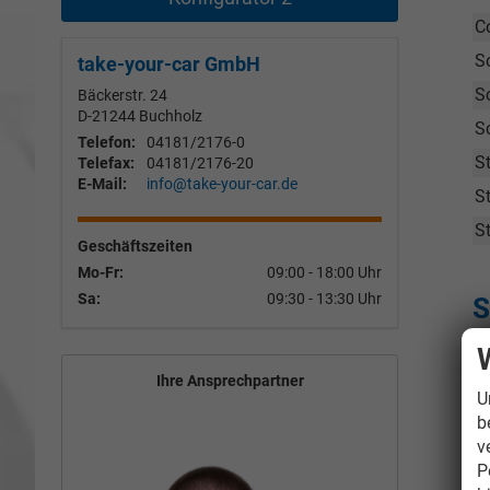
C
S
take-your-car GmbH
S
Bäckerstr. 24
D-21244
Buchholz
S
Telefon:
04181/2176-0
S
Telefax:
04181/2176-20
E-Mail:
info@take-your-car.de
S
S
Geschäftszeiten
Mo-Fr:
09:00 - 18:00 Uhr
Sa:
09:30 - 13:30 Uhr
S
I
Ihre Ansprechpartner
U
b
v
P