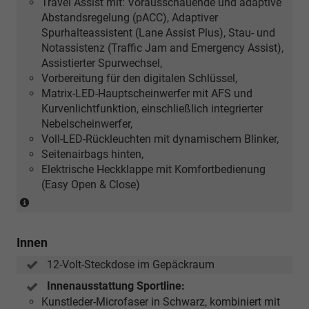
Travel Assist mit: Vorausschauende und adaptive
Abstandsregelung (pACC), Adaptiver
Spurhalteassistent (Lane Assist Plus), Stau- und
Notassistenz (Traffic Jam and Emergency Assist),
Assistierter Spurwechsel,
Vorbereitung für den digitalen Schlüssel,
Matrix-LED-Hauptscheinwerfer mit AFS und
Kurvenlichtfunktion, einschließlich integrierter
Nebelscheinwerfer,
Voll-LED-Rückleuchten mit dynamischem Blinker,
Seitenairbags hinten,
Elektrische Heckklappe mit Komfortbedienung
(Easy Open & Close)
Der
mobile
digitale
Innen
Schlüssel
ist
12-Volt-Steckdose im Gepäckraum
eine
Innenausstattung Sportline:
für
Kunstleder-Microfaser in Schwarz, kombiniert mit
die