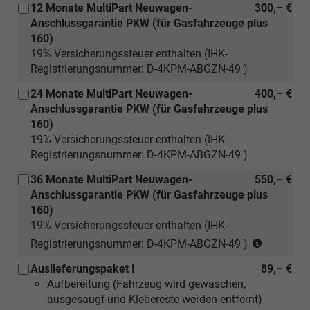
12 Monate MultiPart Neuwagen-
300,– €
Anschlussgarantie PKW (für Gasfahrzeuge plus
160)
19% Versicherungssteuer enthalten (IHK-
Registrierungsnummer: D-4KPM-ABGZN-49 )
24 Monate MultiPart Neuwagen-
400,– €
Anschlussgarantie PKW (für Gasfahrzeuge plus
160)
19% Versicherungssteuer enthalten (IHK-
Registrierungsnummer: D-4KPM-ABGZN-49 )
36 Monate MultiPart Neuwagen-
550,– €
Anschlussgarantie PKW (für Gasfahrzeuge plus
160)
19% Versicherungssteuer enthalten (IHK-
(nur
Registrierungsnummer: D-4KPM-ABGZN-49 )
für
Auslieferungspaket I
89,– €
Neuwage
Aufbereitung (Fahrzeug wird gewaschen,
ausgesaugt und Klebereste werden entfernt)