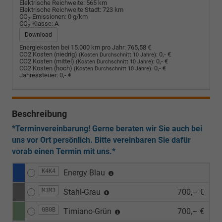
Elektrische Reichweite:
565 km
Elektrische Reichweite Stadt:
723 km
CO
-Emissionen:
0 g/km
2
CO
-Klasse:
A
2
Download
Energiekosten bei 15.000 km pro Jahr:
765,58 €
CO2 Kosten (niedrig)
:
0,- €
(Kosten Durchschnitt 10 Jahre)
CO2 Kosten (mittel)
:
0,- €
(Kosten Durchschnitt 10 Jahre)
CO2 Kosten (hoch)
:
0,- €
(Kosten Durchschnitt 10 Jahre)
Jahressteuer:
0,- €
Beschreibung
*Terminvereinbarung! Gerne beraten wir Sie auch bei
uns vor Ort persönlich. Bitte vereinbaren Sie dafür
vorab einen Termin mit uns.*
K4K4
Energy Blau
M3M3
Stahl-Grau
700,– €
0B0B
Timiano-Grün
700,– €