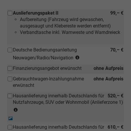
Auslieferungspaket II
99,– €
Aufbereitung (Fahrzeug wird gewaschen,
ausgesaugt und Klebereste werden entfernt)
Verbandtasche inkl. Warnweste und Warndreieck
Deutsche Bedienungsanleitung
70,– €
(Hinweis:
Neuwagen/Radio/Navigation
Kann
Finanzierungsangebot erwünscht
ohne Aufpreis
auch
bei
Gebrauchtwagen-Inzahlungnahme
ohne Aufpreis
einem
erwünscht
deutschen
Händler
Hausanlieferung innerhalb Deutschlands für
520,– €
kostengünstiger
Nutzfahrzeuge, SUV oder Wohnmobil (Anlieferzone 1)
nachbestellt
(Anlieferzonen
werden)
siehe
Detail-
Karte)
Foto
Hausanlieferung innerhalb Deutschlands für
610,– €
(ausgenommen