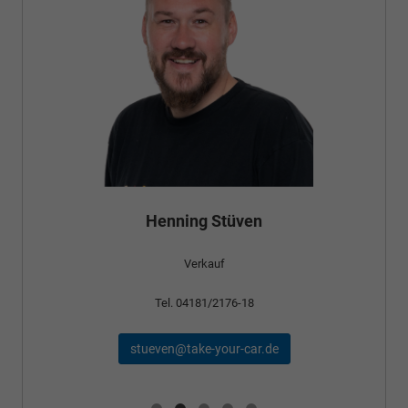
Bünyamin Schael
Verkauf
Tel. 04181/2176-24
schael@take-your-car.de