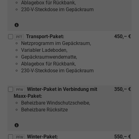
Funktion
Funktion
Ablagebox für Rückbank,
noch
setztaktive
230-V-Steckdose im Gepäckraum
nicht
Skoda
verfügbar
Connect-
(Nur
und
Dienste
in
wird
voraus.
Transport-Paket:
450,– €
Verbindung
PFT
erst
Netzprogramm im Gepäckraum,
mit:
durch
Variabler Ladeboden,
[WAD]
ein
Gepäckraumwendematte,
Advanced-
zukünftiges,
Ablagebox für Rückbank,
Paket
vom
230-V-Steckdose im Gepäckraum
oder
Hersteller
[WAE]
veröffentlichtes
Maxx-
Software-
Winter-Paket in Verbindung mit
350,– €
PFW
Paket)
Maxx-Paket:
Update
freigeschaltet.
Beheizbare Windschutzscheibe,
Die
Beheizbare Rücksitze
Verfügbarkeit
der
(Nur
Funktion
in
Winter-Paket:
550,– €
setztaktive
Verbindung
PFW