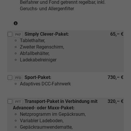
Beifahrer und Fond getrennt regelbar, inkl.
diese
Geruchs- und Allergenfilter
Funktion
noch
Der
nicht
mobile
verfügbar
Simply Clever-Paket:
65,– €
digitale
und
PKF
Tablethalter,
Schlüssel
wird
Zweiter Regenschirm,
ist
erst
Abfallbehälter,
eine
durch
Ladekabelreiniger
für
ein
die
zukünftiges,
Zukunft
vom
Sport-Paket:
730,– €
PFD
geplante
Hersteller
Adaptives DCC-Fahrwerk
Funktion.
veröffentlichtes
Zum
Software-
Zeitpunkt
Update
Transport-Paket in Verbindung mit
320,– €
PFT
der
freigeschaltet.
Advanced- oder Maxx-Paket:
Fahrzeugauslieferung
Die
Netzprogramm im Gepäckraum,
ist
Verfügbarkeit
Variabler Ladeboden,
diese
der
Gepäckraumwendematte,