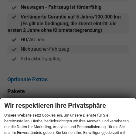
Neuwagen - Fahrzeug ist förderfähig
Verlängerte Garantie auf 5 Jahre/100.000 km
(Es gilt die Bedingung, die zuerst eintritt; die
ersten 2 Jahre ohne Kilometerbegrenzung)
HU/AU neu
Nichtraucher-Fahrzeug
Scheckheftgepflegt
Optionale Extras
Pakete
Advanced-Paket:
1.880,– €
WAD
Wir respektieren Ihre Privatsphäre
Head-up-Display mit Augmented Reality (AR),
Elektrisch einstellbarer Fahrersitz mit Memory-
Unsere Website setzt Cookies ein, um unsere Dienste für Sie
und Massagefunktion,
bereitzustellen. Hierbei berücksichtigen wir Ihre Auswahl und verarbeiten
nur die Daten für Marketing, Analytics und Personalisierung, für die Sie
CANTON Soundsystem,
uns Ihr Einverständnis geben. Sie können Ihre Einwilligung jederzeit mit
Netzprogramm im Gepäckraum,