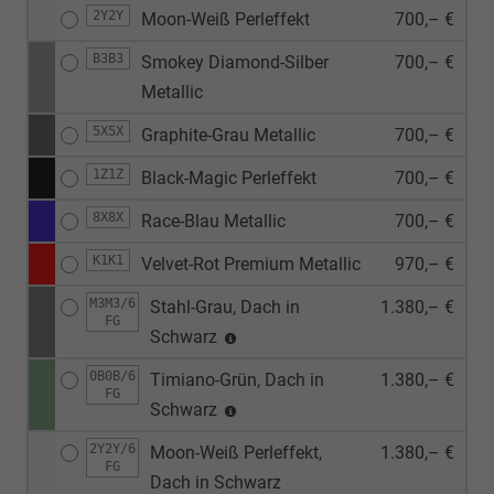
2Y2Y
Moon-Weiß Perleffekt
700,– €
B3B3
Smokey Diamond-Silber
700,– €
Metallic
5X5X
Graphite-Grau Metallic
700,– €
1Z1Z
Black-Magic Perleffekt
700,– €
8X8X
Race-Blau Metallic
700,– €
K1K1
Velvet-Rot Premium Metallic
970,– €
M3M3/6
Stahl-Grau, Dach in
1.380,– €
FG
Schwarz
0B0B/6
Timiano-Grün, Dach in
1.380,– €
FG
Schwarz
2Y2Y/6
Moon-Weiß Perleffekt,
1.380,– €
FG
Dach in Schwarz