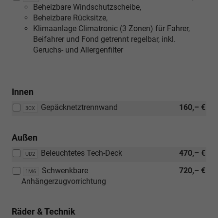
Beheizbare Windschutzscheibe,
Skoda
mit:
Beheizbare Rücksitze,
Connect-
[WAE]
Klimaanlage Climatronic (3 Zonen) für Fahrer,
Dienste
Maxx-
Beifahrer und Fond getrennt regelbar, inkl.
voraus.
Paket)
Geruchs- und Allergenfilter
Innen
Gepäcknetztrennwand
160,– €
3CX
Außen
Beleuchtetes Tech-Deck
470,– €
UD2
Schwenkbare
720,– €
1M6
Anhängerzugvorrichtung
Räder & Technik