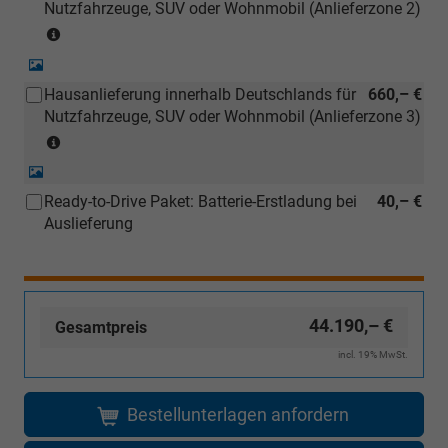
Nutzfahrzeuge, SUV oder Wohnmobil (Anlieferzone 2)
Inselanlieferungen)
(Anlieferzonen
siehe
Detail-
Karte)
Foto
Hausanlieferung innerhalb Deutschlands für
660,– €
(ausgenommen
Nutzfahrzeuge, SUV oder Wohnmobil (Anlieferzone 3)
Inselanlieferungen)
(Anlieferzonen
siehe
Detail-
Karte)
Foto
Ready-to-Drive Paket: Batterie-Erstladung bei
40,– €
(ausgenommen
Auslieferung
Inselanlieferungen)
44.190,– €
Gesamtpreis
incl. 19% MwSt.
Bestellunterlagen anfordern