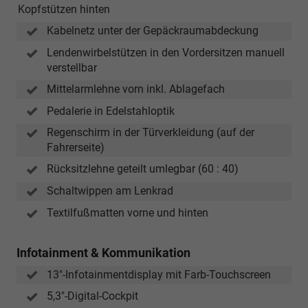
Hersteller
Kopfstützen hinten
veröffentlichtes
Kabelnetz unter der Gepäckraumabdeckung
Software-
Update
Lendenwirbelstützen in den Vordersitzen manuell
freigeschaltet.
verstellbar
Die
Mittelarmlehne vorn inkl. Ablagefach
Verfügbarkeit
Pedalerie in Edelstahloptik
der
Funktion
Regenschirm in der Türverkleidung (auf der
setztaktive
Fahrerseite)
Skoda
Rücksitzlehne geteilt umlegbar (60 : 40)
Connect-
Dienste
Schaltwippen am Lenkrad
voraus.
Textilfußmatten vorne und hinten
Infotainment & Kommunikation
13"-Infotainmentdisplay mit Farb-Touchscreen
5,3"-Digital-Cockpit