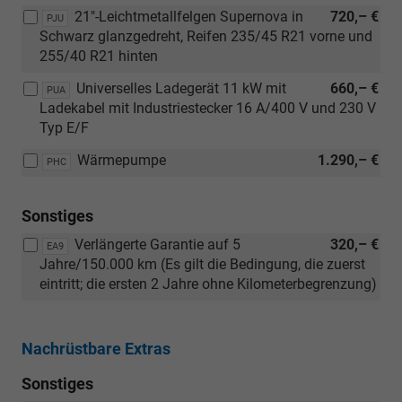
21"-Leichtmetallfelgen Supernova in
720,– €
PJU
Schwarz glanzgedreht, Reifen 235/45 R21 vorne und
255/40 R21 hinten
Universelles Ladegerät 11 kW mit
660,– €
PUA
Ladekabel mit Industriestecker 16 A/400 V und 230 V
Typ E/F
Wärmepumpe
1.290,– €
PHC
Sonstiges
Verlängerte Garantie auf 5
320,– €
EA9
Jahre/150.000 km (Es gilt die Bedingung, die zuerst
eintritt; die ersten 2 Jahre ohne Kilometerbegrenzung)
Nachrüstbare Extras
Sonstiges