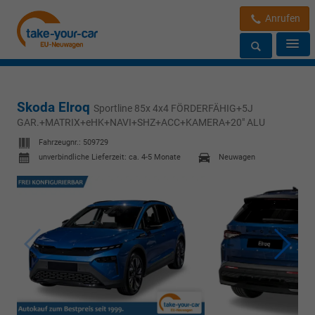
Anrufen
Skoda Elroq
Sportline 85x 4x4 FÖRDERFÄHIG+5J
GAR.+MATRIX+eHK+NAVI+SHZ+ACC+KAMERA+20" ALU
Fahrzeugnr.:
509729
unverbindliche Lieferzeit: ca. 4-5 Monate
Neuwagen