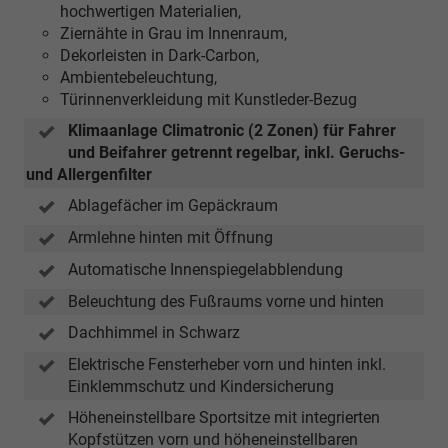
hochwertigen Materialien,
Zukunft
Ziernähte in Grau im Innenraum,
geplante
Dekorleisten in Dark-Carbon,
Funktion.
Ambientebeleuchtung,
Zum
Türinnenverkleidung mit Kunstleder-Bezug
Zeitpunkt
der
Klimaanlage Climatronic (2 Zonen) für Fahrer
Fahrzeugauslieferung
und Beifahrer getrennt regelbar, inkl. Geruchs-
ist
und Allergenfilter
diese
Ablagefächer im Gepäckraum
Funktion
noch
Armlehne hinten mit Öffnung
nicht
Automatische Innenspiegelabblendung
verfügbar
Beleuchtung des Fußraums vorne und hinten
und
wird
Dachhimmel in Schwarz
erst
Elektrische Fensterheber vorn und hinten inkl.
durch
Einklemmschutz und Kindersicherung
ein
zukünftiges,
Höheneinstellbare Sportsitze mit integrierten
vom
Kopfstützen vorn und höheneinstellbaren