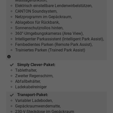
Massagefunktion,
Elektrisch einstellbare Lendenwirbelstützen,
CANTON Soundsystem,
Netzprogramm im Gepäckraum,
Ablagebox für Rückbank,
Sonnenschutzrollos hinten,
360°-Umgebungskameras (Area View),
Intelligenter Parkassistent (Intelligent Park Assist),
Fernbedientes Parken (Remote Park Assist),
Trainiertes Parken (Trained Park Assist)
Der
mobile
Simply Clever-Paket:
digitale
Tablethalter,
Schlüssel
Zweiter Regenschirm,
ist
Abfallbehälter,
eine
Ladekabelreiniger
für
die
Transport-Paket:
Zukunft
Variabler Ladeboden,
geplante
Gepäckraumwendematte,
Funktion.
230-V-Steckdose im Gepäckraum