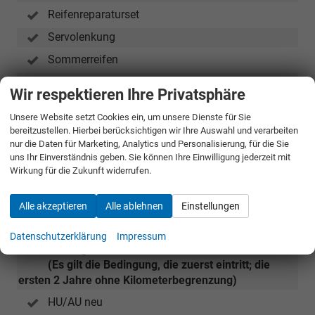
Reifenreparaturset
Servolenkung
Sommerreifen
Traktionskontrolle
Wir respektieren Ihre Privatsphäre
Zentralverriegelung und Easy Start (Start-Stopp-
Unsere Website setzt Cookies ein, um unsere Dienste für Sie
Taste anstelle des Zündschlosses)
bereitzustellen. Hierbei berücksichtigen wir Ihre Auswahl und verarbeiten
Zwei Fahrzeugschlüssel
nur die Daten für Marketing, Analytics und Personalisierung, für die Sie
uns Ihr Einverständnis geben. Sie können Ihre Einwilligung jederzeit mit
Wirkung für die Zukunft widerrufen.
Sonstiges
Batteriegarantie für 8 Jahre/160.000 km
Alle akzeptieren
Alle ablehnen
Einstellungen
Neuwagen - Fahrzeug ist förderfähig
Datenschutzerklärung
Impressum
Verlängerte Garantie auf 5 Jahre/100.000 km
(Es gilt die Bedingung, die zuerst eintritt; die
ersten 2 Jahre ohne Kilometerbegrenzung)
HU/AU neu