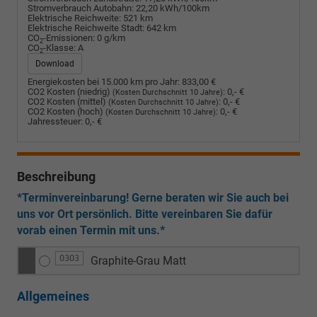
Stromverbrauch Autobahn:
22,20 kWh/100km
Elektrische Reichweite:
521 km
Elektrische Reichweite Stadt:
642 km
CO
-Emissionen:
0 g/km
2
CO
-Klasse:
A
2
Download
Energiekosten bei 15.000 km pro Jahr:
833,00 €
CO2 Kosten (niedrig)
:
0,- €
(Kosten Durchschnitt 10 Jahre)
CO2 Kosten (mittel)
:
0,- €
(Kosten Durchschnitt 10 Jahre)
CO2 Kosten (hoch)
:
0,- €
(Kosten Durchschnitt 10 Jahre)
Jahressteuer:
0,- €
Beschreibung
*Terminvereinbarung! Gerne beraten wir Sie auch bei
uns vor Ort persönlich. Bitte vereinbaren Sie dafür
vorab einen Termin mit uns.*
O3O3
Graphite-Grau Matt
Allgemeines