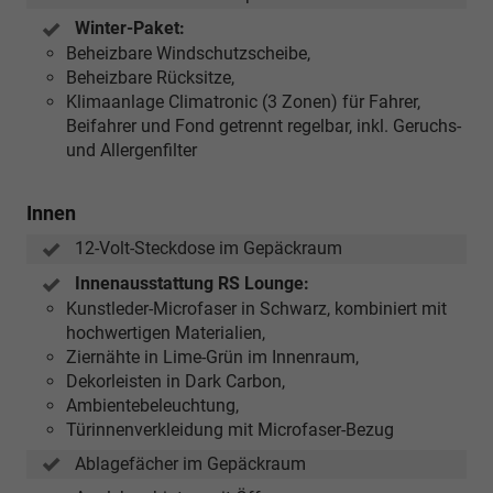
Zum
Winter-Paket:
Zeitpunkt
Beheizbare Windschutzscheibe,
der
Beheizbare Rücksitze,
Fahrzeugauslieferung
Klimaanlage Climatronic (3 Zonen) für Fahrer,
ist
Beifahrer und Fond getrennt regelbar, inkl. Geruchs-
diese
und Allergenfilter
Funktion
noch
nicht
Innen
verfügbar
12-Volt-Steckdose im Gepäckraum
und
wird
Innenausstattung RS Lounge:
erst
Kunstleder-Microfaser in Schwarz, kombiniert mit
durch
hochwertigen Materialien,
ein
Ziernähte in Lime-Grün im Innenraum,
zukünftiges,
Dekorleisten in Dark Carbon,
vom
Ambientebeleuchtung,
Hersteller
Türinnenverkleidung mit Microfaser-Bezug
veröffentlichtes
Ablagefächer im Gepäckraum
Software-