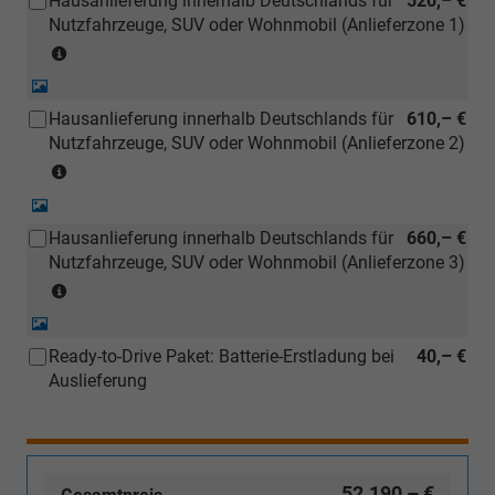
Hausanlieferung innerhalb Deutschlands für
520,– €
kostengünstiger
Nutzfahrzeuge, SUV oder Wohnmobil (Anlieferzone 1)
nachbestellt
(Anlieferzonen
werden)
siehe
Detail-
Karte)
Foto
Hausanlieferung innerhalb Deutschlands für
610,– €
(ausgenommen
Nutzfahrzeuge, SUV oder Wohnmobil (Anlieferzone 2)
Inselanlieferungen)
(Anlieferzonen
siehe
Detail-
Karte)
Foto
Hausanlieferung innerhalb Deutschlands für
660,– €
(ausgenommen
Nutzfahrzeuge, SUV oder Wohnmobil (Anlieferzone 3)
Inselanlieferungen)
(Anlieferzonen
siehe
Detail-
Karte)
Foto
Ready-to-Drive Paket: Batterie-Erstladung bei
40,– €
(ausgenommen
Auslieferung
Inselanlieferungen)
52.190,– €