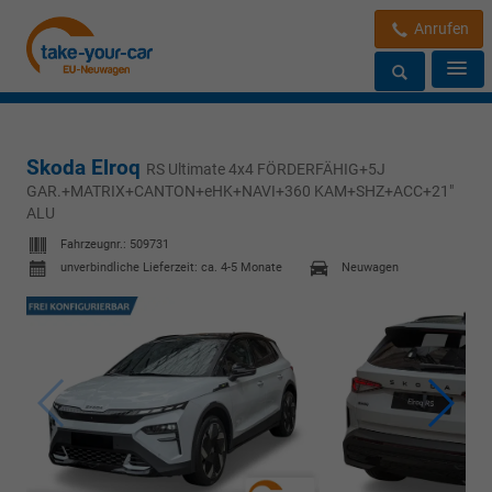
Anrufen
Skoda Elroq
RS Ultimate 4x4 FÖRDERFÄHIG+5J
GAR.+MATRIX+CANTON+eHK+NAVI+360 KAM+SHZ+ACC+21"
ALU
Fahrzeugnr.:
509731
unverbindliche Lieferzeit: ca. 4-5 Monate
Neuwagen