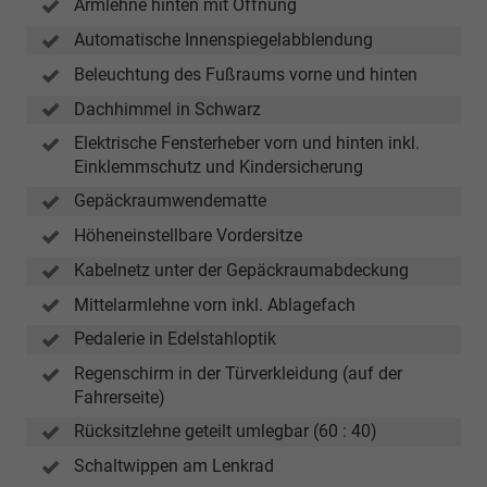
Armlehne hinten mit Öffnung
Update
freigeschaltet.
Automatische Innenspiegelabblendung
Die
Beleuchtung des Fußraums vorne und hinten
Verfügbarkeit
der
Dachhimmel in Schwarz
Funktion
Elektrische Fensterheber vorn und hinten inkl.
setztaktive
Einklemmschutz und Kindersicherung
Skoda
Connect-
Gepäckraumwendematte
Dienste
Höheneinstellbare Vordersitze
voraus.
Kabelnetz unter der Gepäckraumabdeckung
Mittelarmlehne vorn inkl. Ablagefach
Pedalerie in Edelstahloptik
Regenschirm in der Türverkleidung (auf der
Fahrerseite)
Rücksitzlehne geteilt umlegbar (60 : 40)
Schaltwippen am Lenkrad