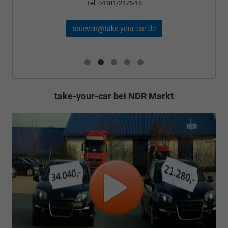
l. 04181/2176-18
schael@take-your-
n@take-your-car.de
take-your-car bei NDR Markt