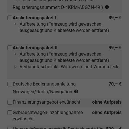
(nur
Registrierungsnummer: D-4KPM-ABGZN-49 )
für
Auslieferungspaket I
89,– €
Neuwage
Aufbereitung (Fahrzeug wird gewaschen,
ausgesaugt und Klebereste werden entfernt)
Auslieferungspaket II
99,– €
Aufbereitung (Fahrzeug wird gewaschen,
ausgesaugt und Klebereste werden entfernt)
Verbandtasche inkl. Warnweste und Warndreieck
Deutsche Bedienungsanleitung
70,– €
(Hinweis:
Neuwagen/Radio/Navigation
Kann
Finanzierungsangebot erwünscht
ohne Aufpreis
auch
bei
Gebrauchtwagen-Inzahlungnahme
ohne Aufpreis
einem
erwünscht
deutschen
Händler