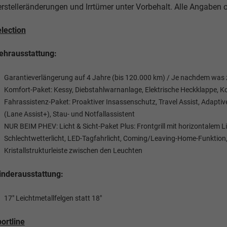
rstelleränderungen und Irrtümer unter Vorbehalt. Alle Angaben
lection
hrausstattung:
Garantieverlängerung auf 4 Jahre (bis 120.000 km) / Je nachdem was zu
Komfort-Paket: Kessy, Diebstahlwarnanlage, Elektrische Heckklappe, Ko
Fahrassistenz-Paket: Proaktiver Insassenschutz, Travel Assist, Adapti
(Lane Assist+), Stau- und Notfallassistent
NUR BEIM PHEV: Licht & Sicht-Paket Plus: Frontgrill mit horizontalem 
Schlechtwetterlicht, LED-Tagfahrlicht, Coming/Leaving-Home-Funktion,
Kristallstrukturleiste zwischen den Leuchten
nderausstattung:
17" Leichtmetallfelgen statt 18"
ortline