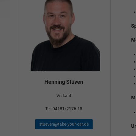
Sp
Me
Bün
Henning Stüven
Verkauf
nden
Mi
Tel
Tel. 04181/2176-18
schae
stueven@take-your-car.de
de
Un