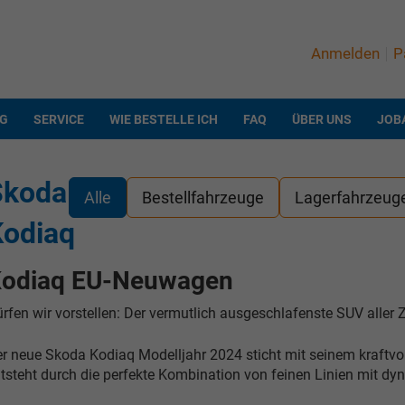
Anmelden
P
NG
SERVICE
WIE BESTELLE ICH
FAQ
ÜBER UNS
JOB
Skoda
Alle
Bestellfahrzeuge
Lagerfahrzeug
Kodiaq
odiaq EU-Neuwagen
rfen wir vorstellen: Der vermutlich ausgeschlafenste SUV aller Z
r neue Skoda Kodiaq Modelljahr 2024 sticht mit seinem kraftvo
tsteht durch die perfekte Kombination von feinen Linien mit 