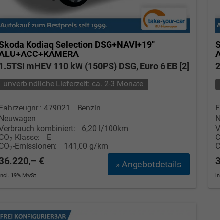
Skoda Kodiaq
Selection DSG+NAVI+19''
S
ALU+ACC+KAMERA
1.5TSI mHEV 110 kW (150PS) DSG, Euro 6 EB [2]
2
unverbindliche Lieferzeit: ca. 2-3 Monate
Fahrzeugnr.: 479021
Benzin
F
Neuwagen
N
Verbrauch kombiniert:
6,20 l/100km
V
CO
-Klasse:
E
2
CO
-Emissionen:
141,00 g/km
2
36.220,– €
3
» Angebotdetails
incl. 19% MwSt.
i