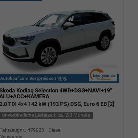
Skoda Kodiaq
Selection 4WD+DSG+NAVI+19''
ALU+ACC+KAMERA
2.0 TDI 4x4 142 kW (193 PS) DSG, Euro 6 EB [2]
unverbindliche Lieferzeit: ca. 2-3 Monate
Fahrzeugnr.: 479023
Diesel
Neuwagen