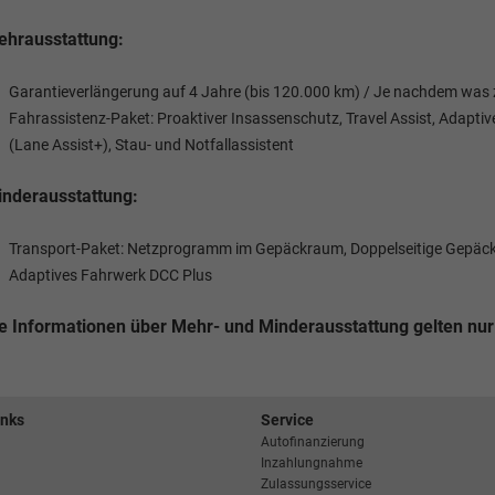
hrausstattung:
Garantieverlängerung auf 4 Jahre (bis 120.000 km) / Je nachdem was zu
Fahrassistenz-Paket: Proaktiver Insassenschutz, Travel Assist, Adapti
(Lane Assist+), Stau- und Notfallassistent
nderausstattung:
Transport-Paket: Netzprogramm im Gepäckraum, Doppelseitige Gepäck
Adaptives Fahrwerk DCC Plus
e Informationen über Mehr- und Minderausstattung gelten nur 
inks
Service
Autofinanzierung
Inzahlungnahme
Zulassungsservice