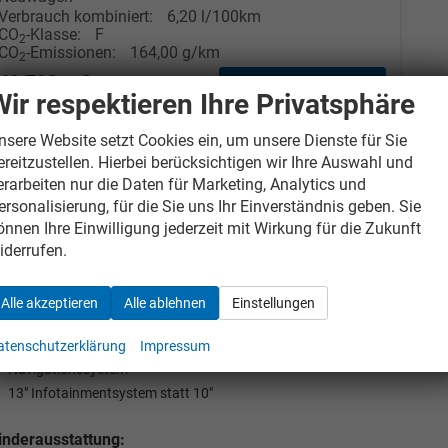
Verbrauch kombiniert:
6,20 l/100km
CO
-Klasse:
F
2
CO
-Emissionen:
164,00 g/km
2
40.790,– €
» Angebotdetails
Wir respektieren Ihre Privatsphäre
incl. 19% MwSt.
nsere Website setzt Cookies ein, um unsere Dienste für Sie
terschiede zur deutschen Serienausstattung - Herkunftsland [
ereitzustellen. Hierbei berücksichtigen wir Ihre Auswahl und
erarbeiten nur die Daten für Marketing, Analytics und
rstelleränderungen und Irrtümer unter Vorbehalt. Alle Angaben
ersonalisierung, für die Sie uns Ihr Einverständnis geben. Sie
önnen Ihre Einwilligung jederzeit mit Wirkung für die Zukunft
iderrufen.
lection
hrausstattung:
Alle akzeptieren
Alle ablehnen
Einstellungen
19" Leichtmetallfelgen statt 18"
atenschutzerklärung
Impressum
Navigationssystem
13" Infotainmentsystem statt 10"
nderausstattung: