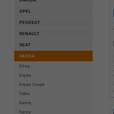
OMODA
OPEL
PEUGEOT
RENAULT
SEAT
SKODA
Elroq
Enyaq
Enyaq Coupé
Fabia
Kamiq
Karoq