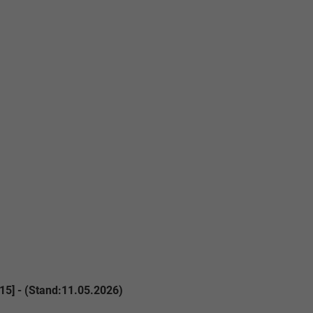
Elvedin Calakovic
Verkauf
Tel. 04181/2176-27
calakovic@take-your-car.de
15] - (Stand:11.05.2026)