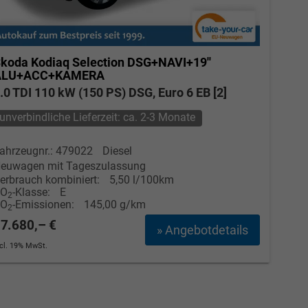
koda Kodiaq
Selection DSG+NAVI+19''
ALU+ACC+KAMERA
.0 TDI 110 kW (150 PS) DSG, Euro 6 EB [2]
unverbindliche Lieferzeit: ca. 2-3 Monate
ahrzeugnr.: 479022
Diesel
euwagen mit Tageszulassung
erbrauch kombiniert:
5,50 l/100km
CO
-Klasse:
E
2
CO
-Emissionen:
145,00 g/km
2
7.680,– €
» Angebotdetails
ncl. 19% MwSt.