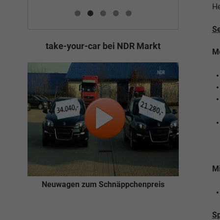
He
Se
take-your-car bei NDR Markt
Me
Mi
Neuwagen zum Schnäppchenpreis
Sp