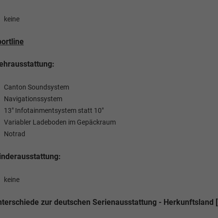
keine
ortline
hrausstattung:
Canton Soundsystem
Navigationssystem
13" Infotainmentsystem statt 10"
Variabler Ladeboden im Gepäckraum
Tom Wollschläger
yamin Schael
Notrad
Verkauf
Verkauf
nderausstattung:
Tel. 04181/2176-21
. 04181/2176-24
keine
wollschlaeger@take-your-car.de
l@take-your-car.de
terschiede zur deutschen Serienausstattung - Herkunftsland [