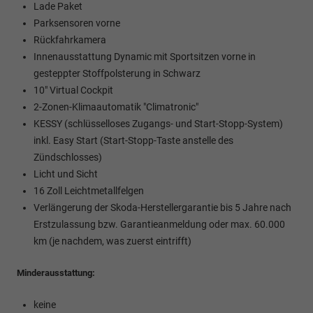
Lade Paket
Parksensoren vorne
Rückfahrkamera
Innenausstattung Dynamic mit Sportsitzen vorne in
gesteppter Stoffpolsterung in Schwarz
10" Virtual Cockpit
2-Zonen-Klimaautomatik "Climatronic"
KESSY (schlüsselloses Zugangs- und Start-Stopp-System)
inkl. Easy Start (Start-Stopp-Taste anstelle des
Zündschlosses)
Licht und Sicht
16 Zoll Leichtmetallfelgen
Verlängerung der Skoda-Herstellergarantie bis 5 Jahre nach
Erstzulassung bzw. Garantieanmeldung oder max. 60.000
km (je nachdem, was zuerst eintrifft)
Minderausstattung:
keine