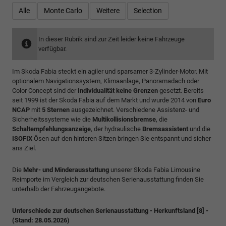
Alle
Monte Carlo
Weitere
Selection
In dieser Rubrik sind zur Zeit leider keine Fahrzeuge
verfügbar.
Im Skoda Fabia steckt ein agiler und sparsamer 3-Zylinder-Motor. Mit
optionalem Navigationssystem, Klimaanlage, Panoramadach oder
Color Concept sind der
Individualität keine Grenzen
gesetzt. Bereits
seit 1999 ist der Skoda Fabia auf dem Markt und wurde 2014 von
Euro
NCAP
mit
5 Sternen
ausgezeichnet. Verschiedene Assistenz- und
Sicherheitssysteme wie die
Multikollisionsbremse
, die
Schaltempfehlungsanzeige
, der hydraulische
Bremsassistent
und die
ISOFIX
Ösen auf den hinteren Sitzen bringen Sie entspannt und sicher
ans Ziel.
Die
Mehr- und Minderausstattung
unserer Skoda Fabia Limousine
Reimporte im Vergleich zur deutschen Serienausstattung finden Sie
unterhalb der Fahrzeugangebote.
Unterschiede zur deutschen Serienausstattung - Herkunftsland [8] -
(Stand: 28.05.2026)