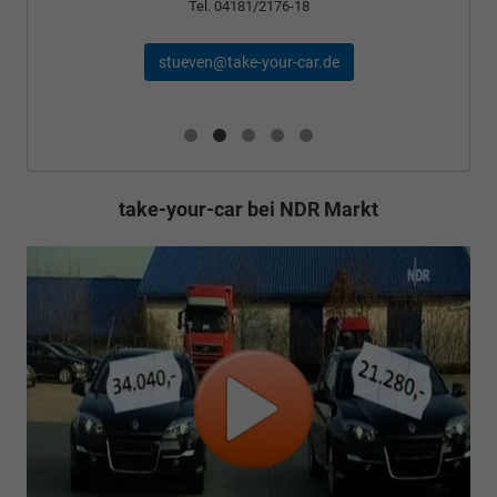
Tel. 04181/2176-18
stueven@take-your-car.de
take-your-car bei NDR Markt