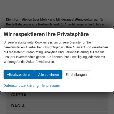
Die Informationen über Mehr- und Minderausstattung gelten nur für
Bestellfahrzeuge aus Herkunftsland [0]!Anschlussgarantie 3 Jahre
(auf insgesamt 5 Jahre bis max. 100.000 km
Wir respektieren Ihre Privatsphäre
Gesamtfahrleistung)Anschlussgarantie 3 Jahre (auf insgesamt 5
Jahre bis max. 100.000 km Gesamtfahrleistung)
Unsere Website setzt Cookies ein, um unsere Dienste für Sie
bereitzustellen. Hierbei berücksichtigen wir Ihre Auswahl und verarbeiten
Fahrzeugnr.
nur die Daten für Marketing, Analytics und Personalisierung, für die Sie
uns Ihr Einverständnis geben. Sie können Ihre Einwilligung jederzeit mit
Wirkung für die Zukunft widerrufen.
Rückruf anfordern
Alle akzeptieren
Alle ablehnen
Einstellungen
AUDI
Datenschutzerklärung
Impressum
CUPRA
DACIA