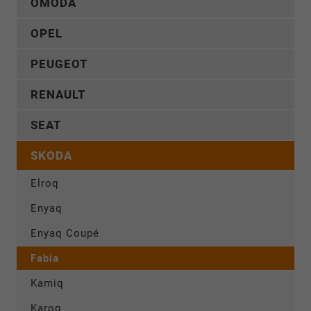
OMODA
OPEL
PEUGEOT
RENAULT
SEAT
SKODA
Elroq
Enyaq
Enyaq Coupé
Fabia
Kamiq
Karoq