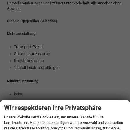
Herstelleränderungen und Irrtümer unter Vorbehalt. Alle Angaben ohne
Gewähr.
Classic (gegenüber Selection)
Mehrausstattung:
Transport Paket
Parksensoren vorne
Rückfahrkamera
15 Zoll Leichtmetallfelgen
Minderausstattung:
keine
Wir respektieren Ihre Privatsphäre
Dynamic (gegenüber Selection)
Unsere Website setzt Cookies ein, um unsere Dienste für Sie
Mehrausstattung:
bereitzustellen. Hierbei berücksichtigen wir Ihre Auswahl und verarbeiten
nur die Daten für Marketing, Analytics und Personalisierung, für die Sie