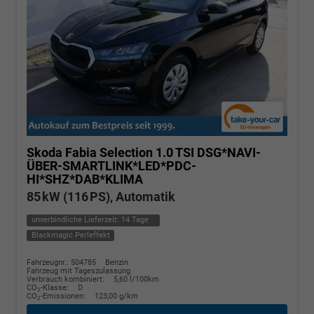
Skoda Fabia
Selection 1.0 TSI DSG*NAVI-
ÜBER-SMARTLINK*LED*PDC-
HI*SHZ*DAB*KLIMA
85 kW (116 PS), Automatik
unverbindliche Lieferzeit:
14 Tage
Blackmagic Perleffekt
Fahrzeugnr.: 504785
Benzin
Fahrzeug mit Tageszulassung
Verbrauch kombiniert:
5,60 l/100km
CO
-Klasse:
D
2
CO
-Emissionen:
123,00 g/km
2