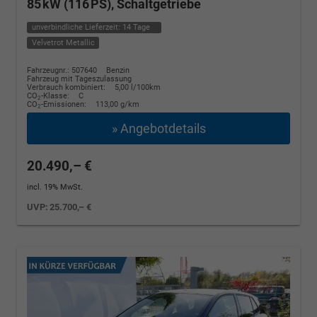
85 kW (116 PS), Schaltgetriebe
unverbindliche Lieferzeit:
14 Tage
Velvetrot Metallic
Fahrzeugnr.: 507640
Benzin
Fahrzeug mit Tageszulassung
Verbrauch kombiniert:
5,00 l/100km
CO
-Klasse:
C
2
CO
-Emissionen:
113,00 g/km
2
» Angebotdetails
20.490,– €
incl. 19% MwSt.
UVP:
25.700,– €