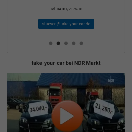
Tel. 04181/2176-18
stueven@take-your-car.de
take-your-car bei NDR Markt