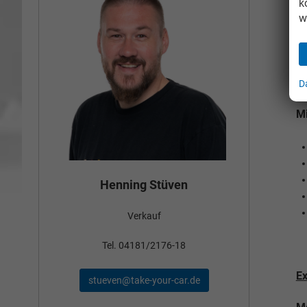
k
Me
w
D
Mi
Bün
Henning Stüven
Verkauf
nden
Tel
Tel. 04181/2176-18
Ex
schae
stueven@take-your-car.de
de