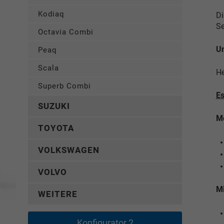
Kodiaq
Di
Se
Octavia Combi
Un
Peaq
Scala
He
Superb Combi
E
SUZUKI
Me
TOYOTA
VOLKSWAGEN
VOLVO
Mi
WEITERE
Konfigurator 2