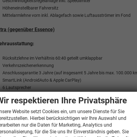
Geschwindigkeitsregelanlage inkl. Speedlimiter
Höheneinstellbarer Fahrersitz
Mittelarmlehne vorn inkl. Ablagefach sowie Luftausströmer im Fond
tra (gegenüber Essence)
hrausstattung:
Rücksitzlehne im Verhältnis 60:40 geteilt umklappbar
Verkehrszeichenerkennung
Anschlussgarantie 3 Jahre (auf insgesamt 5 Jahre bis max. 100.000 k
SmartLink (AndroidAuto & Apple CarPlay)
6 Lautsprecher
Wir respektieren Ihre Privatsphäre
nderausstattung:
nsere Website setzt Cookies ein, um unsere Dienste für Sie
Geschwindigkeitsregelanlage inkl. Speedlimiter
ereitzustellen. Hierbei berücksichtigen wir Ihre Auswahl und
erarbeiten nur die Daten für Marketing, Analytics und
lection
ersonalisierung, für die Sie uns Ihr Einverständnis geben. Sie