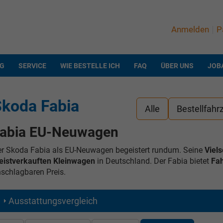
Anmelden
P
NG
SERVICE
WIE BESTELLE ICH
FAQ
ÜBER UNS
JOB
koda Fabia
Alle
Bestellfahr
abia EU-Neuwagen
r Skoda Fabia als EU-Neuwagen begeistert rundum. Seine
Viels
istverkauften Kleinwagen
in Deutschland. Der Fabia bietet
Fah
schlagbaren Preis.
Ausstattungsvergleich