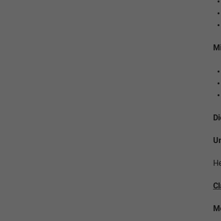
Mi
Di
Un
He
Cl
Me