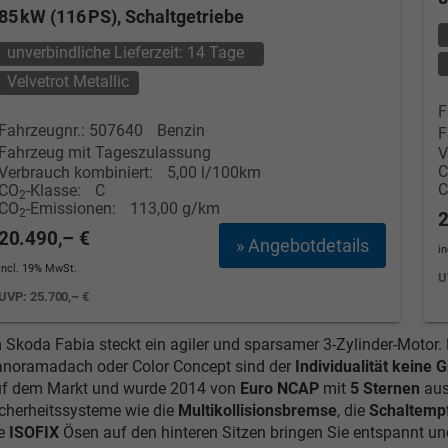
85 kW (116 PS), Schaltgetriebe
unverbindliche Lieferzeit:
14 Tage
Velvetrot Metallic
F
Fahrzeugnr.: 507640
Benzin
F
Fahrzeug mit Tageszulassung
V
Verbrauch kombiniert:
5,00 l/100km
CO
-Klasse:
C
2
CO
-Emissionen:
113,00 g/km
2
2
20.490,– €
» Angebotdetails
i
incl. 19% MwSt.
U
UVP:
25.700,– €
 Skoda Fabia steckt ein agiler und sparsamer 3-Zylinder-Motor
noramadach oder Color Concept sind der
Individualität keine 
f dem Markt und wurde 2014 von
Euro NCAP
mit
5 Sternen
aus
cherheitssysteme wie die
Multikollisionsbremse
, die
Schaltemp
ie
ISOFIX
Ösen auf den hinteren Sitzen bringen Sie entspannt und