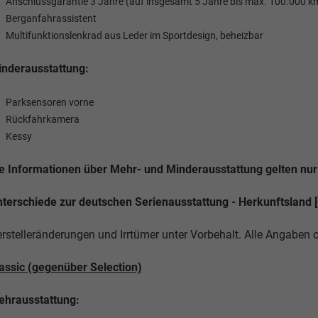
Anschlussgarantie 3 Jahre (auf insgesamt 5 Jahre bis max. 100.000 k
Berganfahrassistent
Multifunktionslenkrad aus Leder im Sportdesign, beheizbar
nderausstattung:
Parksensoren vorne
Rückfahrkamera
Kessy
e Informationen über Mehr- und Minderausstattung gelten nur 
terschiede zur deutschen Serienausstattung - Herkunftsland [0
rstelleränderungen und Irrtümer unter Vorbehalt. Alle Angaben
assic (gegenüber Selection)
hrausstattung: