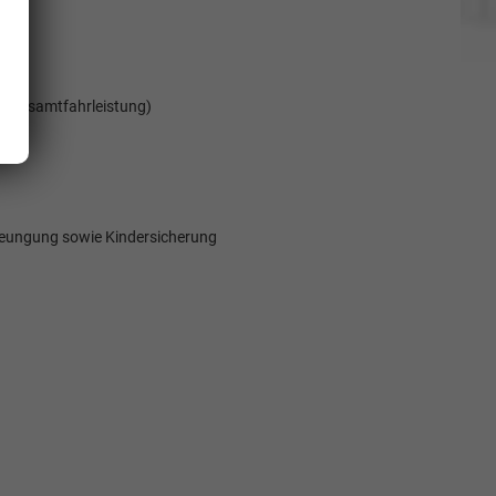
m Gesamtfahrleistung)
dieungung sowie Kindersicherung
Elvedin Calakovic
Verkauf
Tel. 04181/2176-27
calakovic@take-your-car.de