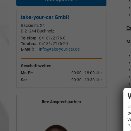
take-your-car GmbH
Bäckerstr. 24
Ex
D-21244
Buchholz
Telefon:
04181/2176-0
Me
Telefax:
04181/2176-20
E-Mail:
info@take-your-car.de
Geschäftszeiten
Mo-Fr:
09:00 - 18:00 Uhr
Sa:
09:30 - 13:30 Uhr
Mi
Ihre Ansprechpartner
U
b
v
Se
P