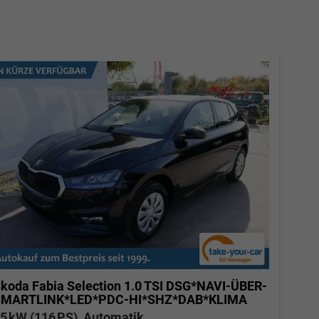
koda Fabia
Selection 1.0 TSI DSG*NAVI-ÜBER-
SMARTLINK*LED*PDC-HI*SHZ*DAB*KLIMA
5 kW (116 PS), Automatik