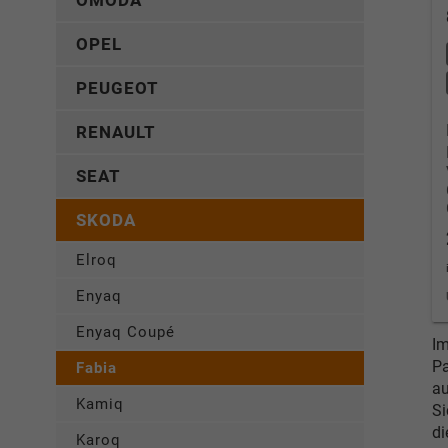
OMODA
OPEL
PEUGEOT
RENAULT
SEAT
SKODA
Elroq
Enyaq
Enyaq Coupé
Im
Pa
Fabia
au
Kamiq
Si
d
Karoq