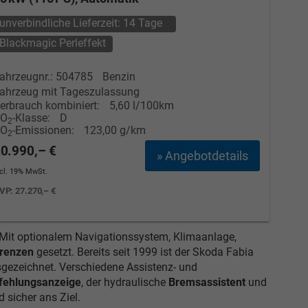
unverbindliche Lieferzeit:
14 Tage
Blackmagic Perleffekt
ahrzeugnr.: 504785
Benzin
ahrzeug mit Tageszulassung
erbrauch kombiniert:
5,60 l/100km
CO
-Klasse:
D
2
CO
-Emissionen:
123,00 g/km
2
0.990,– €
» Angebotdetails
ncl. 19% MwSt.
VP:
27.270,– €
. Mit optionalem Navigationssystem, Klimaanlage,
Grenzen
gesetzt. Bereits seit 1999 ist der Skoda Fabia
gezeichnet. Verschiedene Assistenz- und
fehlungsanzeige
, der hydraulische
Bremsassistent
und
 sicher ans Ziel.