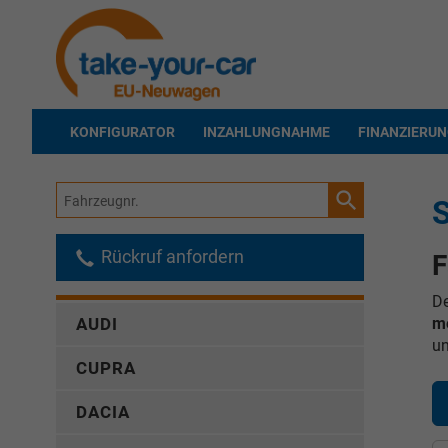
KONFIGURATOR
INZAHLUNGNAHME
FINANZIERU
Fahrzeugnr.
S
Rückruf anfordern
F
De
me
AUDI
un
CUPRA
DACIA