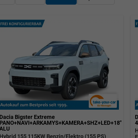
Dacia Bigster
Extreme
D
PANO+NAVI+ARKAMYS+KAMERA+SHZ+LED+18"
ALU
H
Hybrid 155 115KW Benzin/Elektro (155 PS)
E