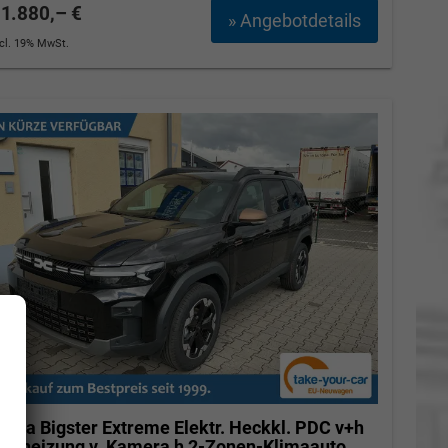
1.880,– €
» Angebotdetails
ncl. 19% MwSt.
acia Bigster
Extreme Elektr. Heckkl. PDC v+h
itzheizung v. Kamera h 2-Zonen-Klimaauto.