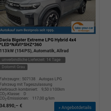
Dacia Bigster
Extreme LPG Hybrid 4x4
*LED*NAVI*SHZ*360
113 kW (154 PS), Automatik, Allrad
unverbindliche Lieferzeit:
14 Tage
Dolomit Grau
Fahrzeugnr.: 507138
Autogas LPG
Fahrzeug mit Tageszulassung
Verbrauch kombiniert:
9,50 l/100km
CO
-Klasse:
D
2
CO
-Emissionen:
117,00 g/km
2
34.890,– €
» Angebotdetails