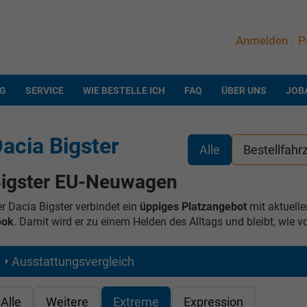
Anmelden
P
NG
SERVICE
WIE BESTELLE ICH
FAQ
ÜBER UNS
JOB
acia Bigster
Alle
Bestellfahr
igster EU-Neuwagen
r Dacia Bigster verbindet ein
üppiges Platzangebot
mit aktuell
ook
. Damit wird er zu einem Helden des Alltags und bleibt, wie
Ausstattungsvergleich
Alle
Weitere
Extreme
Expression