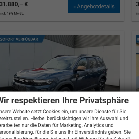
31.880,– €
3
» Angebotdetails
incl. 19% MwSt.
i
Wir respektieren Ihre Privatsphäre
nsere Website setzt Cookies ein, um unsere Dienste für Sie
ereitzustellen. Hierbei berücksichtigen wir Ihre Auswahl und
erarbeiten nur die Daten für Marketing, Analytics und
ersonalisierung, für die Sie uns Ihr Einverständnis geben. Sie
Dacia Bigster
Extreme
D
PANO+NAVI+ARKAMYS+KAMERA+SHZ+LED+18"ALU
S
önnen Ihre Einwilligung jederzeit mit Wirkung für die Zukunft