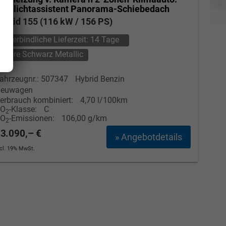
ernlichtassistent Panorama-Schiebedach
Elvedin Calakovic
ybrid 155 (116 kW / 156 PS)
unverbindliche Lieferzeit:
14 Tage
Verkauf
Nacre Schwarz Metallic
Tel. 04181/2176-27
ahrzeugnr.: 507347
Hybrid Benzin
calakovic@take-your-car.de
euwagen
erbrauch kombiniert:
4,70 l/100km
CO
-Klasse:
C
2
CO
-Emissionen:
106,00 g/km
2
3.090,– €
» Angebotdetails
ncl. 19% MwSt.