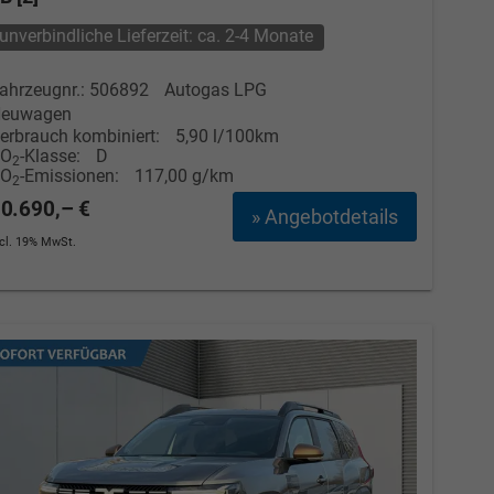
unverbindliche Lieferzeit: ca. 2-4 Monate
ahrzeugnr.: 506892
Autogas LPG
euwagen
erbrauch kombiniert:
5,90 l/100km
CO
-Klasse:
D
2
CO
-Emissionen:
117,00 g/km
2
0.690,– €
» Angebotdetails
ncl. 19% MwSt.