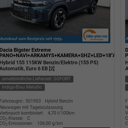
Dacia Bigster
Extreme
D
PANO+NAVI+ARKAMYS+KAMERA+SHZ+LED+18"ALU
Hybrid 155 115KW Benzin/Elektro (155 PS)
H
Automatik, Euro 6 EB [2]
A
unverbindliche Lieferzeit: SOFORT
Indigo-Blau Metallic
Fahrzeugnr.: 501903
Hybrid Benzin
F
Neuwagen mit Tageszulassung
N
Verbrauch kombiniert:
4,70 l/100km
V
CO
-Klasse:
C
2
CO
-Emissionen:
106,00 g/km
2