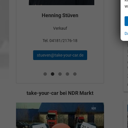
w
Bün
Henning Stüven
Verkauf
nden
D
Tel
Tel. 04181/2176-18
schae
stueven@take-your-car.de
de
take-your-car bei NDR Markt