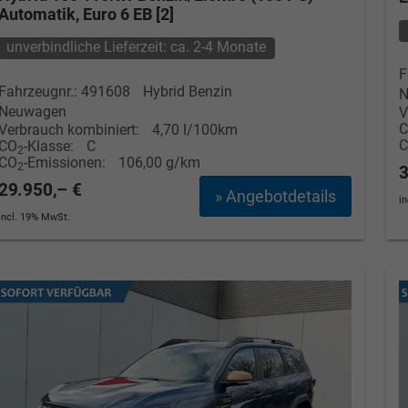
Automatik, Euro 6 EB [2]
unverbindliche Lieferzeit: ca. 2-4 Monate
F
Fahrzeugnr.: 491608
Hybrid Benzin
N
Neuwagen
V
Verbrauch kombiniert:
4,70 l/100km
CO
-Klasse:
C
2
CO
-Emissionen:
106,00 g/km
2
3
29.950,– €
» Angebotdetails
i
incl. 19% MwSt.