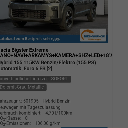
acia Bigster
Extreme
PANO+NAVI+ARKAMYS+KAMERA+SHZ+LED+18"ALU
ybrid 155 115KW Benzin/Elektro (155 PS)
utomatik, Euro 6 EB [2]
unverbindliche Lieferzeit: SOFORT
Dolomit-Grau Metallic
ahrzeugnr.: 501905
Hybrid Benzin
euwagen mit Tageszulassung
erbrauch kombiniert:
4,70 l/100km
CO
-Klasse:
C
2
CO
-Emissionen:
106,00 g/km
2