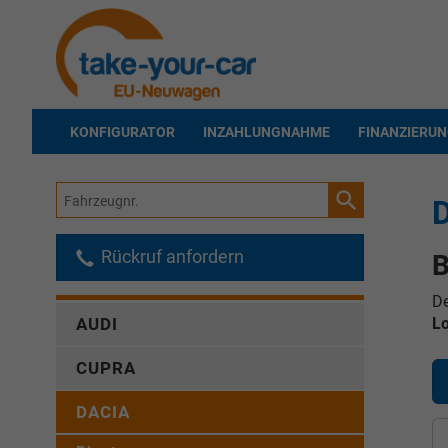
KONFIGURATOR
INZAHLUNGNAHME
FINANZIERU
Fahrzeugnr.
D
Rückruf anfordern
B
De
L
AUDI
CUPRA
DACIA