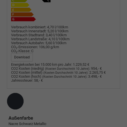
Verbrauch kombiniert:
4,70 l/100km
Verbrauch Innenstadt:
5,20 l/100km
Verbrauch Stadtrand:
3,40 l/100km
Verbrauch Landstraße:
4,10 l/100km
Verbrauch Autobahn:
5,60 l/100km
CO
-Emissionen:
106,00 g/km
2
CO
-Klasse:
C
2
Download
Energiekosten bei 15.000 km pro Jahr:
1.229,52 €
CO2 Kosten (niedrig)
:
954,- €
(Kosten Durchschnitt 10 Jahre)
CO2 Kosten (mittel)
:
2.265,75 €
(Kosten Durchschnitt 10 Jahre)
CO2 Kosten (hoch)
:
3.498,- €
(Kosten Durchschnitt 10 Jahre)
Jahressteuer:
58,- €
Außenfarbe
Nacre Schwarz Metallic