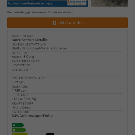
Beispielbilder, ggf. teilweise mit Sonderausstattung
Jetzt anrufen
AUSSENFARBE
Nacre Schwarz Metallic
INNENAUSSTATTUNG
Stoff / MicroCloud-Material Extreme
GETRIEBE
Autom. 6-Gang
ANTRIEBSACHSE
Frontantrieb
ZYLINDER
4
SCHADSTOFFKLASSE
Euro 6e
HUBRAUM
1.789 ccm
LEISTUNG
116 kW (158 PS)
KRAFTSTOFF
Hybrid Benzin
KATEGORIE
SUV/Geländewagen/Pickup