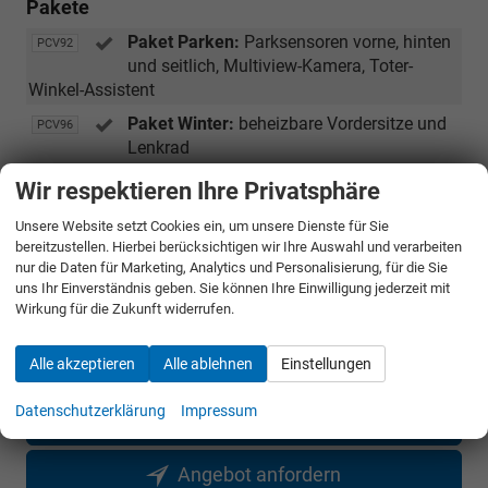
Pakete
Paket Parken:
Parksensoren vorne, hinten
PCV92
und seitlich, Multiview-Kamera, Toter-
Winkel-Assistent
Paket Winter:
beheizbare Vordersitze und
PCV96
Lenkrad
Wir respektieren Ihre Privatsphäre
Außen
Unsere Website setzt Cookies ein, um unsere Dienste für Sie
Heckklappe, elektrisch
HAYMOT
bereitzustellen. Hierbei berücksichtigen wir Ihre Auswahl und verarbeiten
nur die Daten für Marketing, Analytics und Personalisierung, für die Sie
uns Ihr Einverständnis geben. Sie können Ihre Einwilligung jederzeit mit
Wirkung für die Zukunft widerrufen.
33.090,– €
Gesamtpreis
incl. 19% MwSt. und den Kosten für Überführung und Kfz-Brief
Alle akzeptieren
Alle ablehnen
Einstellungen
Datenschutzerklärung
Impressum
Bestellunterlagen anfordern
Angebot anfordern