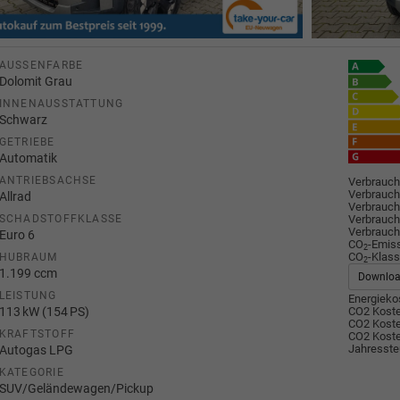
AUSSENFARBE
Dolomit Grau
INNENAUSSTATTUNG
Schwarz
GETRIEBE
Automatik
ANTRIEBSACHSE
Verbrauch
Verbrauch
Allrad
Verbrauch
Verbrauch
SCHADSTOFFKLASSE
Verbrauch
Euro 6
CO
-Emis
2
CO
-Klass
HUBRAUM
2
1.199 ccm
Downlo
LEISTUNG
Energiekos
113 kW (154 PS)
CO2 Koste
CO2 Koste
KRAFTSTOFF
CO2 Koste
Jahresste
Autogas LPG
KATEGORIE
SUV/Geländewagen/Pickup