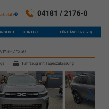
04181 / 2176-0
arkplatz
0
ANGEBOTE
KONTAKT
FÜR HÄNDLER (B2B)
AVI*SHZ*360
age
Fahrzeug mit Tageszulassung