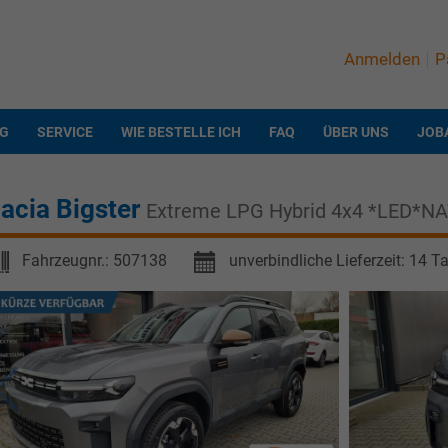
Anmelden
P
NG
SERVICE
WIE BESTELLE ICH
FAQ
ÜBER UNS
JOB
acia Bigster
Extreme LPG Hybrid 4x4 *LED*N
Fahrzeugnr.:
507138
unverbindliche Lieferzeit:
14 T