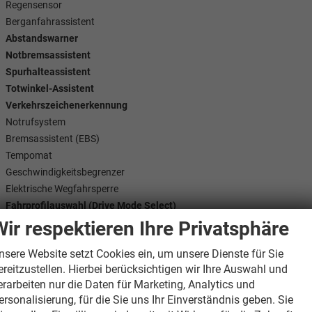
Regensensor
Berganfahrassistent
Abstandswarner
Notbremsassistent
Spurhalteassistent
Totwinkel-Assistent
Verkehrszeichenerkennung
Notrufsystem
Bremsassistent (EBS)
Tempomat
Geschwindigkeitsbegrenzer
Elektrische Wegfahrsperre
Fahrprofilauswahl (Drive Mode Select)
Einparkhilfe hinten
Wir respektieren Ihre Privatsphäre
Einparkhilfe vorne
nsere Website setzt Cookies ein, um unsere Dienste für Sie
Parkbremse elektrisch
ereitzustellen. Hierbei berücksichtigen wir Ihre Auswahl und
360 Grad Kamera/Area View
erarbeiten nur die Daten für Marketing, Analytics und
Fahrer-/Beifahrer Airbag
ersonalisierung, für die Sie uns Ihr Einverständnis geben. Sie
Fahrer Airbag