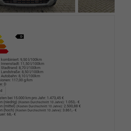
 kombiniert:
9,50 l/100km
 Innenstadt:
11,50 l/100km
 Stadtrand:
8,70 l/100km
 Landstraße:
8,50 l/100km
 Autobahn:
8,10 l/100km
sionen:
117,00 g/km
e:
D
ad
ten bei 15.000 km pro Jahr:
1.473,45 €
n (niedrig)
:
1.053,- €
(Kosten Durchschnitt 10 Jahre)
n (mittel)
:
2.500,88 €
(Kosten Durchschnitt 10 Jahre)
n (hoch)
:
3.861,- €
(Kosten Durchschnitt 10 Jahre)
uer:
68,- €