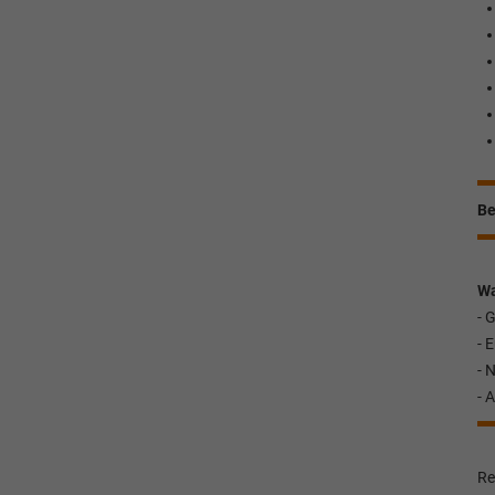
Be
Wa
- 
- 
- 
- 
Re