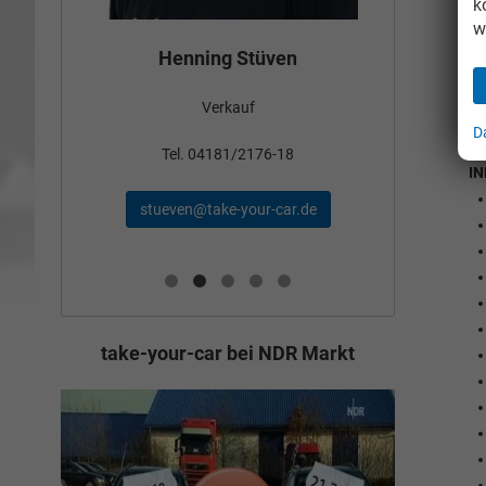
k
w
Bün
Henning Stüven
Verkauf
nden
D
Tel
Tel. 04181/2176-18
I
schae
stueven@take-your-car.de
de
take-your-car bei NDR Markt