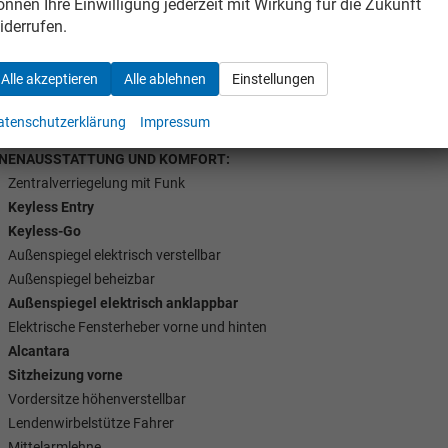
önnen Ihre Einwilligung jederzeit mit Wirkung für die Zukunft
Beifahrer-Airbag ausschaltbar
iderrufen.
Beifahrer-Airbag
Tom Wollschläger
yamin Schael
Seiten-Airbags
Alle akzeptieren
Alle ablehnen
Einstellungen
Sonstige Airbags
Verkauf
Verkauf
Umfeldbeobachtungssystem (Front Assist)
atenschutzerklärung
Impressum
Tel. 04181/2176-21
. 04181/2176-24
NNENAUSSTATTUNG UND KOMFORT:
Zentralverriegelung mit Funk
wollschlaeger@take-your-car.de
l@take-your-car.de
Keyless Entry
Keyless-Go
Außenspiegel elektrisch verstellbar
Außenspiegel beheizbar
Außenspiegel elektrisch anklappbar
Elektrische Fensterheber vorne und hinten
Alcantara
Sitzheizung vorne
Vordersitze höhenverstellbar
Lendenwirbelstütze Fahrer
Mittelarmlehne