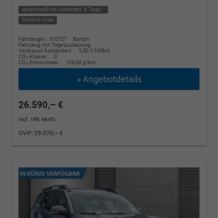
unverbindliche Lieferzeit:
8 Tage
Dolomit-Grau
Fahrzeugnr.: 510727
Benzin
Fahrzeug mit Tageszulassung
Verbrauch kombiniert:
5,50 l/100km
CO
-Klasse:
D
2
CO
-Emissionen:
124,00 g/km
2
» Angebotdetails
26.590,– €
incl. 19% MwSt.
UVP:
29.070,– €