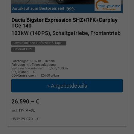
Dacia Bigster
Expression SHZ+RFK+Carplay
TCe 140
103 kW (140 PS), Schaltgetriebe, Frontantrieb
unverbindliche Lieferzeit:
8 Tage
Dolomit-Grau
Fahrzeugnr.: 510718
Benzin
Fahrzeug mit Tageszulassung
Verbrauch kombiniert:
5,50 l/100km
CO
-Klasse:
D
2
CO
-Emissionen:
124,00 g/km
2
» Angebotdetails
26.590,– €
incl. 19% MwSt.
UVP:
29.070,– €