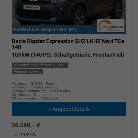
Dacia Bigster
Expression SHZ LKHZ Navi TCe
140
103 kW (140 PS), Schaltgetriebe, Frontantrieb
unverbindliche Lieferzeit:
8 Tage
Perlmutt-Schwarz
Fahrzeugnr.: 510726
Benzin
Fahrzeug mit Tageszulassung
Verbrauch kombiniert:
5,50 l/100km
CO
-Klasse:
D
2
CO
-Emissionen:
124,00 g/km
2
» Angebotdetails
26.590,– €
incl. 19% MwSt.