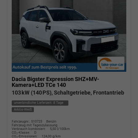
Dacia Bigster
Expression SHZ+MV-
Kamera+LED TCe 140
103 kW (140 PS), Schaltgetriebe, Frontantrieb
unverbindliche Lieferzeit:
8 Tage
Arktis-Weiß
Fahrzeugnr.: 510725
Benzin
Fahrzeug mit Tageszulassung
Verbrauch kombiniert:
5,50 l/100km
CO
-Klasse:
D
2
CO
-Emissionen:
124,00 g/km
2