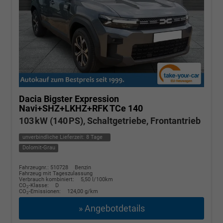
Dacia Bigster
Expression
Navi+SHZ+LKHZ+RFK TCe 140
103 kW (140 PS), Schaltgetriebe, Frontantrieb
unverbindliche Lieferzeit:
8 Tage
Dolomit-Grau
Fahrzeugnr.: 510728
Benzin
Fahrzeug mit Tageszulassung
Verbrauch kombiniert:
5,50 l/100km
CO
-Klasse:
D
2
CO
-Emissionen:
124,00 g/km
2
» Angebotdetails