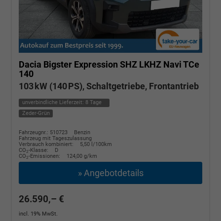
Dacia Bigster
Expression SHZ LKHZ Navi TCe
140
103 kW (140 PS), Schaltgetriebe, Frontantrieb
unverbindliche Lieferzeit:
8 Tage
Zeder-Grün
Fahrzeugnr.: 510723
Benzin
Fahrzeug mit Tageszulassung
Verbrauch kombiniert:
5,50 l/100km
CO
-Klasse:
D
2
CO
-Emissionen:
124,00 g/km
2
» Angebotdetails
26.590,– €
incl. 19% MwSt.