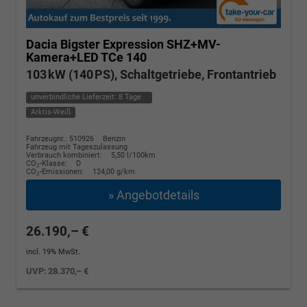
Dacia Bigster
Expression SHZ+MV-
Kamera+LED TCe 140
103 kW (140 PS), Schaltgetriebe, Frontantrieb
unverbindliche Lieferzeit:
8 Tage
Arktis-Weiß
Fahrzeugnr.: 510926
Benzin
Fahrzeug mit Tageszulassung
Verbrauch kombiniert:
5,50 l/100km
CO
-Klasse:
D
2
CO
-Emissionen:
124,00 g/km
2
» Angebotdetails
26.190,– €
incl. 19% MwSt.
UVP:
28.370,– €