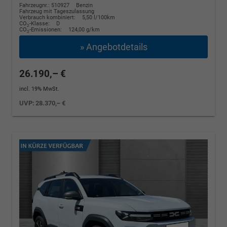
Fahrzeugnr.: 510927
Benzin
Fahrzeug mit Tageszulassung
Verbrauch kombiniert:
5,50 l/100km
CO
-Klasse:
D
2
CO
-Emissionen:
124,00 g/km
2
» Angebotdetails
26.190,– €
incl. 19% MwSt.
UVP:
28.370,– €