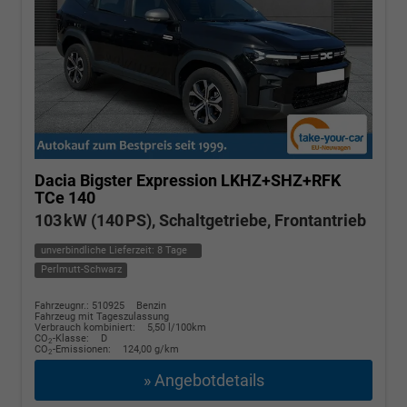
Dacia Bigster
Expression LKHZ+SHZ+RFK
TCe 140
103 kW (140 PS), Schaltgetriebe, Frontantrieb
unverbindliche Lieferzeit:
8 Tage
Perlmutt-Schwarz
Fahrzeugnr.: 510925
Benzin
Fahrzeug mit Tageszulassung
Verbrauch kombiniert:
5,50 l/100km
CO
-Klasse:
D
2
CO
-Emissionen:
124,00 g/km
2
» Angebotdetails