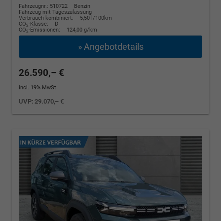
Fahrzeugnr.: 510722
Benzin
Fahrzeug mit Tageszulassung
Verbrauch kombiniert:
5,50 l/100km
CO
-Klasse:
D
2
CO
-Emissionen:
124,00 g/km
2
» Angebotdetails
26.590,– €
incl. 19% MwSt.
UVP:
29.070,– €