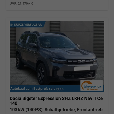
UVP:
27.470,– €
Dacia Bigster
Expression SHZ LKHZ Navi TCe
140
103 kW (140 PS), Schaltgetriebe, Frontantrieb