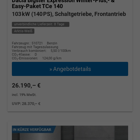
Dacia Bigster
Expression Winter-Plus,- &
Easy-Paket TCe 140
103 kW (140 PS), Schaltgetriebe, Frontantrieb
unverbindliche Lieferzeit:
8 Tage
Arktis-Weiß
Fahrzeugnr.: 510721
Benzin
Fahrzeug mit Tageszulassung
Verbrauch kombiniert:
5,50 l/100km
CO
-Klasse:
D
2
CO
-Emissionen:
124,00 g/km
2
» Angebotdetails
26.190,– €
incl. 19% MwSt.
UVP:
28.370,– €