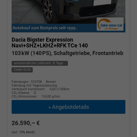
Dacia Bigster
Expression
Navi+SHZ+LKHZ+RFK TCe 140
103 kW (140 PS), Schaltgetriebe, Frontantrieb
unverbindliche Lieferzeit:
8 Tage
Zeder-Grün
Fahrzeugnr.: 510708
Benzin
Fahrzeug mit Tageszulassung
Verbrauch kombiniert:
5,50 l/100km
CO
-Klasse:
D
2
CO
-Emissionen:
124,00 g/km
2
» Angebotdetails
26.590,– €
incl. 19% MwSt.