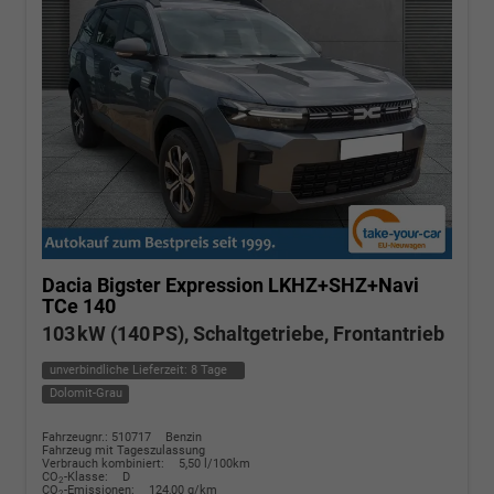
Dacia Bigster
Expression LKHZ+SHZ+Navi
TCe 140
103 kW (140 PS), Schaltgetriebe, Frontantrieb
unverbindliche Lieferzeit:
8 Tage
Dolomit-Grau
Fahrzeugnr.: 510717
Benzin
Fahrzeug mit Tageszulassung
Verbrauch kombiniert:
5,50 l/100km
CO
-Klasse:
D
2
CO
-Emissionen:
124,00 g/km
2