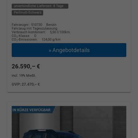
unverbindliche Lieferzeit:
8 Tage
Perlmutt-Schwarz
Fahrzeugnr.: 510730
Benzin
Fahrzeug mit Tageszulassung
Verbrauch kombiniert:
5,50 l/100km
CO
-Klasse:
D
2
CO
-Emissionen:
124,00 g/km
2
» Angebotdetails
26.590,– €
incl. 19% MwSt.
UVP:
27.470,– €