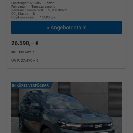
Fahrzeugnr.: 510085
Benzin
Fahrzeug mit Tageszulassung
Verbrauch kombiniert:
5,50 l/100km
CO
-Klasse:
D
2
CO
-Emissionen:
124,00 g/km
2
» Angebotdetails
26.590,– €
incl. 19% MwSt.
UVP:
27.470,– €