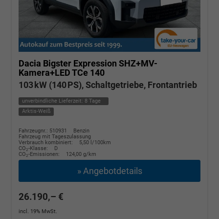
Dacia Bigster
Expression SHZ+MV-
Kamera+LED TCe 140
103 kW (140 PS), Schaltgetriebe, Frontantrieb
unverbindliche Lieferzeit:
8 Tage
Arktis-Weiß
Fahrzeugnr.: 510931
Benzin
Fahrzeug mit Tageszulassung
Verbrauch kombiniert:
5,50 l/100km
CO
-Klasse:
D
2
CO
-Emissionen:
124,00 g/km
2
» Angebotdetails
26.190,– €
incl. 19% MwSt.