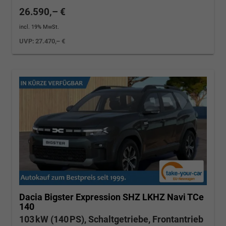
26.590,– €
incl. 19% MwSt.
UVP:
27.470,– €
Dacia Bigster
Expression SHZ LKHZ Navi TCe
140
103 kW (140 PS), Schaltgetriebe, Frontantrieb