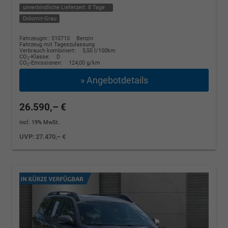
unverbindliche Lieferzeit:
8 Tage
Dolomit-Grau
Fahrzeugnr.: 510710
Benzin
Fahrzeug mit Tageszulassung
Verbrauch kombiniert:
5,50 l/100km
CO
-Klasse:
D
2
CO
-Emissionen:
124,00 g/km
2
» Angebotdetails
26.590,– €
incl. 19% MwSt.
UVP:
27.470,– €