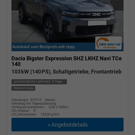
Dacia Bigster
Expression SHZ LKHZ Navi TCe
140
103 kW (140 PS), Schaltgetriebe, Frontantrieb
unverbindliche Lieferzeit:
8 Tage
Dolomit-Grau
Fahrzeugnr.: 510713
Benzin
Fahrzeug mit Tageszulassung
Verbrauch kombiniert:
5,50 l/100km
CO
-Klasse:
D
2
CO
-Emissionen:
124,00 g/km
2
» Angebotdetails