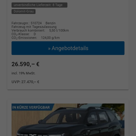
unverbindliche Lieferzeit:
8 Tage
Dolomit-Grau
Fahrzeugnr.: 510724
Benzin
Fahrzeug mit Tageszulassung
Verbrauch kombiniert:
5,50 l/100km
CO
-Klasse:
D
2
CO
-Emissionen:
124,00 g/km
2
» Angebotdetails
26.590,– €
incl. 19% MwSt.
UVP:
27.470,– €