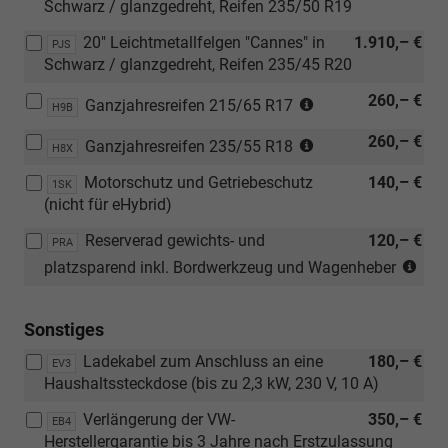
Schwarz / glanzgedreht, Reifen 235/50 R19
20" Leichtmetallfelgen "Cannes" in
1.910,– €
PJS
Schwarz / glanzgedreht, Reifen 235/45 R20
(Nicht
260,– €
Ganzjahresreifen 215/65 R17
H9B
in
(Nur
260,– €
Verbindung
Ganzjahresreifen 235/55 R18
H8X
in
mit:
Motorschutz und Getriebeschutz
140,– €
Verbindung
1SK
[PJN]
(nicht für eHybrid)
mit
18"
[PJN]
Leichtmetallfelgen
Reserverad gewichts- und
120,– €
PRA
18"
"Napoli",
(Nic
platzsparend inkl. Bordwerkzeug und Wagenheber
Leichtmetallfelgen
[PJP]
für
"Napoli")
18"
eHy
Leichtmetallfelgen
Sonstiges
"Bologna",
Ladekabel zum Anschluss an eine
180,– €
[PJQ]
EV3
Haushaltssteckdose (bis zu 2,3 kW, 230 V, 10 A)
19"
Leichtmetallfelgen
Verlängerung der VW-
350,– €
EB4
"Catania",
Herstellergarantie bis 3 Jahre nach Erstzulassung