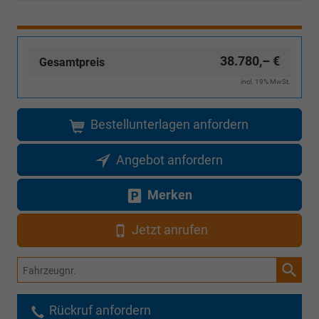
Karte)
Foto
(ausgenommen
Inselanlieferungen)
38.780,– €
Gesamtpreis
incl. 19% MwSt.
Bestellunterlagen anfordern
Angebot anfordern
Merken
Jetzt anrufen
Fahrzeugnr.
Rückruf anfordern