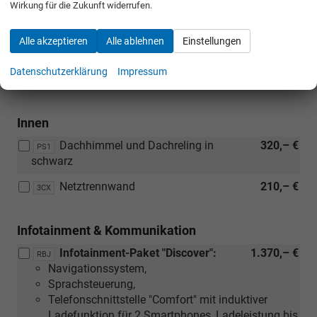
Wirkung für die Zukunft widerrufen.
Vordersitze und äußere Rücksitze beheizbar,
Frontscheibe in Verbundsicherheitsglas, drahtlos
Alle akzeptieren
Alle ablehnen
Einstellungen
beheizbar,
Lenkradheizung
Datenschutzerklärung
Impressum
Innen
Dachhimmel und Dachreling in
320,– €
PS1
schwarz
Netztrennwand
210,– €
3CX
Infotainment & Kommunikation
Infotainment-Paket "Discover":
1.370,– €
RBJ
Navigationssystem,
Sprachsteuerung,
Telefonschnittstelle "Comfort" mit induktiver
Ladefunktion für 2 Smartphones, Ladeleistung bis