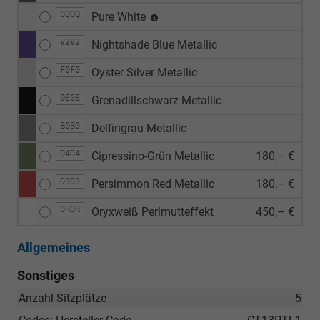
0Q0Q
Pure White
V2V2
Nightshade Blue Metallic
F0F0
Oyster Silver Metallic
0E0E
Grenadillschwarz Metallic
B0B0
Delfingrau Metallic
D4D4
Cipressino-Grün Metallic
180,– €
D3D3
Persimmon Red Metallic
180,– €
0R0R
Oryxweiß Perlmutteffekt
450,– €
Allgemeines
Sonstiges
Anzahl Sitzplätze
5