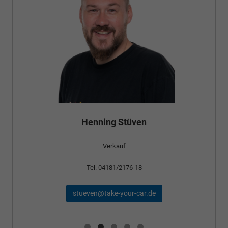
Bünyamin Schael
Verkauf
Tel. 04181/2176-24
schael@take-your-car.de