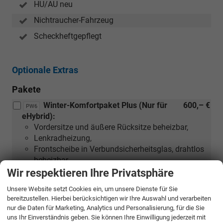
HU/AU neu
Nichtraucher-Fahrzeug
Scheckheftgepflegt
Optionale Extras
Pakete
Winter-Komfortpaket Plus (Nur für
600,– €
PW6
eHybrid):
Vordersitze und äußere Rücksitze beheizbar,
Lenkradheizung,
Frontscheibe in Verbundsicherheitsglas, drahtlos
beheizbar
Wir respektieren Ihre Privatsphäre
Unsere Website setzt Cookies ein, um unsere Dienste für Sie
Winterpaket "Premium" (Nicht für
1.670,– €
PW5
bereitzustellen. Hierbei berücksichtigen wir Ihre Auswahl und verarbeiten
eHybrid):
nur die Daten für Marketing, Analytics und Personalisierung, für die Sie
Standheizung und -lüftung mit
uns Ihr Einverständnis geben. Sie können Ihre Einwilligung jederzeit mit
Funkfernbedienung und Vorwahluhr,