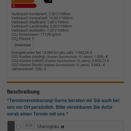
Verbrauch kombiniert:
7,50 l/100km
Verbrauch Innenstadt:
10,50 l/100km
Verbrauch Stadtrand:
7,60 l/100km
Verbrauch Landstraße:
6,50 l/100km
Verbrauch Autobahn:
7,20 l/100km
CO
-Emissionen:
171,00 g/km
2
CO
-Klasse:
F
2
Download
Energiekosten bei 15.000 km pro Jahr:
1.962,00 €
CO2 Kosten (niedrig)
:
1.539,- €
(Kosten Durchschnitt 10 Jahre)
CO2 Kosten (mittel)
:
3.655,12 €
(Kosten Durchschnitt 10 Jahre)
CO2 Kosten (hoch)
:
5.643,- €
(Kosten Durchschnitt 10 Jahre)
Jahressteuer:
220,- €
Beschreibung
*Terminvereinbarung! Gerne beraten wir Sie auch bei
uns vor Ort persönlich. Bitte vereinbaren Sie dafür
vorab einen Termin mit uns.*
5K5K
Uranograu