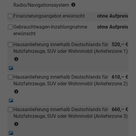
(Hinweis:
Radio/Navigationssystem
Kann
Finanzierungsangebot erwünscht
ohne Aufpreis
auch
bei
Gebrauchtwagen-Inzahlungnahme
ohne Aufpreis
einem
erwünscht
deutschen
Händler
Hausanlieferung innerhalb Deutschlands für
520,– €
kostengünstiger
Nutzfahrzeuge, SUV oder Wohnmobil (Anlieferzone 1)
nachbestellt
(Anlieferzonen
werden)
siehe
Detail-
Karte)
Foto
Hausanlieferung innerhalb Deutschlands für
610,– €
(ausgenommen
Nutzfahrzeuge, SUV oder Wohnmobil (Anlieferzone 2)
Inselanlieferungen)
(Anlieferzonen
siehe
Detail-
Karte)
Foto
Hausanlieferung innerhalb Deutschlands für
660,– €
(ausgenommen
Nutzfahrzeuge, SUV oder Wohnmobil (Anlieferzone 3)
Inselanlieferungen)
(Anlieferzonen
siehe
Detail-