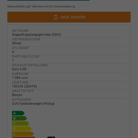
Beispielbilder, ggf. teilweise mit Sonderausstattung
Jetzt anrufen
GETRIEBE
Doppelkupplungsgetriebe (DSG)
ANTRIEBSACHSE
Allrad
ZYLINDER
4
PARTIKELFILTER
1
SCHADSTOFFKLASSE
Euro 6 EB
HUBRAUM
1.984 ccm
LEISTUNG
150 kW (204 PS)
KRAFTSTOFF
Benzin
KATEGORIE
SUV/Geländewagen/Pickup