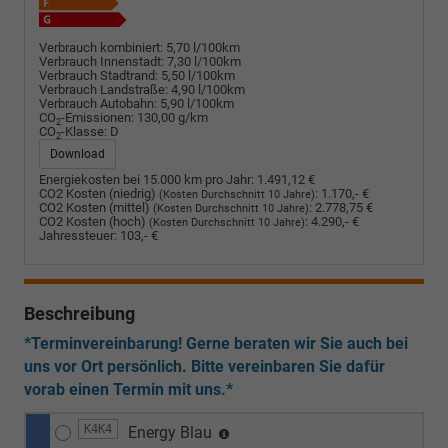
Verbrauch kombiniert:
5,70 l/100km
Verbrauch Innenstadt:
7,30 l/100km
Verbrauch Stadtrand:
5,50 l/100km
Verbrauch Landstraße:
4,90 l/100km
Verbrauch Autobahn:
5,90 l/100km
CO
-Emissionen:
130,00 g/km
2
CO
-Klasse:
D
2
Download
Energiekosten bei 15.000 km pro Jahr:
1.491,12 €
CO2 Kosten (niedrig)
:
1.170,- €
(Kosten Durchschnitt 10 Jahre)
CO2 Kosten (mittel)
:
2.778,75 €
(Kosten Durchschnitt 10 Jahre)
CO2 Kosten (hoch)
:
4.290,- €
(Kosten Durchschnitt 10 Jahre)
Jahressteuer:
103,- €
Beschreibung
*Terminvereinbarung! Gerne beraten wir Sie auch bei
uns vor Ort persönlich. Bitte vereinbaren Sie dafür
vorab einen Termin mit uns.*
K4K4
Energy Blau