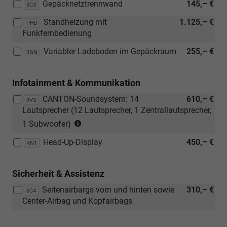
Gepäcknetztrennwand
145,– €
3CX
Standheizung mit
1.125,– €
PHD
Funkfernbedienung
Variabler Ladeboden im Gepäckraum
255,– €
3GN
Infotainment & Kommunikation
CANTON-Soundsystem: 14
610,– €
9VS
Lautsprecher (12 Lautsprecher, 1 Zentrallautsprecher,
(nur
1 Subwoofer)
in
Head-Up-Display
450,– €
Verbindung
RN1
mit
[PJ8]
Sicherheit & Assistenz
Reservenotrad)
Seitenairbargs vorn und hinten sowie
310,– €
6C4
Center-Airbag und Kopfairbags