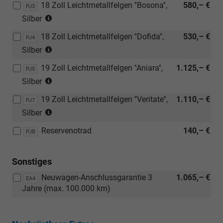
Plus)
18 Zoll Leichtmetallfelgen ''Bosona'',
580,– €
R17)
PJ3
(Bereifung
Silber
235/45
18 Zoll Leichtmetallfelgen ''Dofida'',
530,– €
R18)
PJ4
(Bereifung
Silber
235/45
19 Zoll Leichtmetallfelgen ''Aniara'',
1.125,– €
R18)
PJ5
(Bereifung
Silber
235/40
19 Zoll Leichtmetallfelgen ''Veritate'',
1.110,– €
R19)
PJ7
(Bereifung
Silber
235/40
Reservenotrad
140,– €
R19)
PJB
Sonstiges
Neuwagen-Anschlussgarantie 3
1.065,– €
EA4
Jahre (max. 100.000 km)