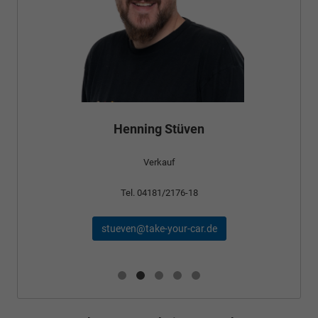
Bünyamin Schael
Verkauf
Tel. 04181/2176-24
schael@take-your-car.de