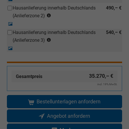
werden)
Karte)
Foto
Hausanlieferung innerhalb Deutschlands
490,– €
(ausgenommen
(Anlieferzonen
Inselanlieferungen)
(Anlieferzone 2)
siehe
Detail-
Karte)
Foto
Hausanlieferung innerhalb Deutschlands
540,– €
(ausgenommen
(Anlieferzonen
Inselanlieferungen)
(Anlieferzone 3)
siehe
Detail-
Karte)
Foto
(ausgenommen
Inselanlieferungen)
35.270,– €
Gesamtpreis
incl. 19% MwSt.
Bestellunterlagen anfordern
Angebot anfordern