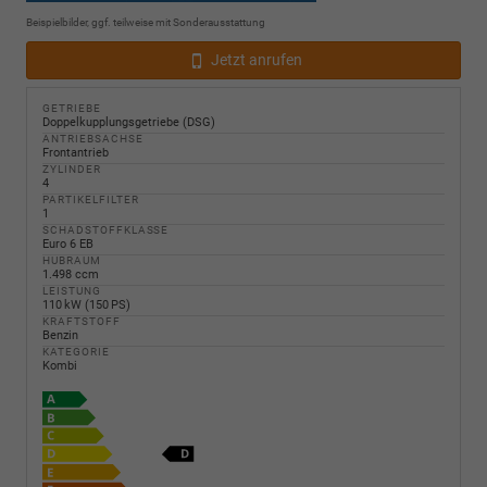
Beispielbilder, ggf. teilweise mit Sonderausstattung
Jetzt anrufen
GETRIEBE
Doppelkupplungsgetriebe (DSG)
ANTRIEBSACHSE
Frontantrieb
ZYLINDER
4
PARTIKELFILTER
1
SCHADSTOFFKLASSE
Euro 6 EB
HUBRAUM
1.498 ccm
LEISTUNG
110 kW (150 PS)
KRAFTSTOFF
Benzin
KATEGORIE
Kombi