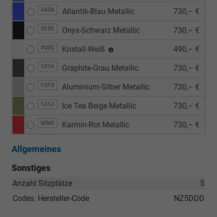
0A0A
Atlantik-Blau Metallic
730,– €
0E0E
Onyx-Schwarz Metallic
730,– €
0Q0Q
Kristall-Weiß
490,– €
5X5X
Graphite-Grau Metallic
730,– €
F0F0
Aluminium-Silber Metallic
730,– €
S3S3
Ice Tea Beige Metallic
730,– €
W0W0
Karmin-Rot Metallic
730,– €
Allgemeines
Sonstiges
Anzahl Sitzplätze
5
Codes: Hersteller-Code
NZ5DDD