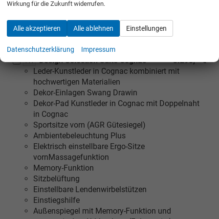
Wirkung für die Zukunft widerrufen.
Einstiegshilfe
Elektrisch einstellbare Vordersitze mit Memory-
Alle akzeptieren
Alle ablehnen
Einstellungen
Funktion
Datenschutzerklärung
Impressum
Design Selection Suite Cognac
3.290,– €
PI4
Leder-Kunstleder in Cognac kombiniert mit
hochwertigen Materialien
Dekor-Einlagen Swang Drawin
Dekor-Pad Kunstleder in Cognac mit Doppelnaht
in Cognac
Sportsitze vorn (AGR Gütesiegel)
Ambientebeleuchtung Plus
Elektrisch einstellbare Ergo-Sitze
vornMassagefunktion
Memory-Funktion
Sitzbelüftung
Einstellbare Lendenwirbelstützen
Einstiegshilfe
Außenspiegel mit Memory-Funktion und