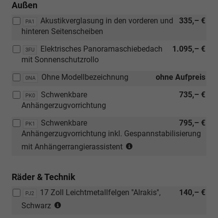
Außen
Akustikverglasung in den vorderen und
335,– €
PA1
hinteren Seitenscheiben
Elektrisches Panoramaschiebedach
1.095,– €
3FU
mit Sonnenschutzrollo
Ohne Modellbezeichnung
ohne Aufpreis
0NA
Schwenkbare
735,– €
PK0
Anhängerzugvorrichtung
Schwenkbare
795,– €
PK1
Anhängerzugvorrichtung inkl. Gespannstabilisierung
(Nur
mit Anhängerrangierassistent
in
Verbindung
Räder & Technik
mit:
[PR1]
17 Zoll Leichtmetallfelgen ''Alrakis'',
140,– €
PJ2
Travel
(Bereifung
Schwarz
Assist
215/55