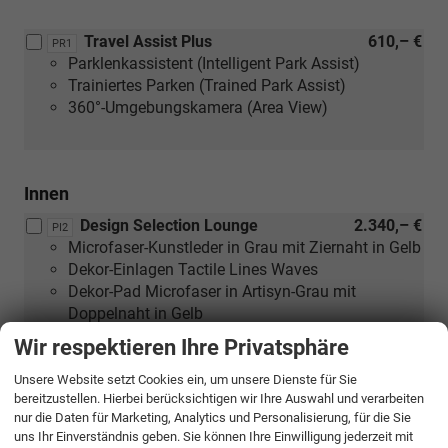
Travel Assist Plus
610,– €
PR1
Parklenkassistent (Intelligent Park Assist)
Trainiertes Parken (Trained Park Assist)
360°-Umgebungskamera (Area View)
Innen
Design Selection Lounge
2.340,– €
PI2
Microfaser-Kunstleder in Grau mit Ziernaht in Gelb
Dekor-Einlagen Tactile Lines Waves
Dekor-Pad Microfaser in Artisyn-Grau mit
Doppelnaht in Gelb
Komforsitze vorn
Wir respektieren Ihre Privatsphäre
Ambientebeleuchtung Plus
Außenspiegel mit Memory-Funktion und
Unsere Website setzt Cookies ein, um unsere Dienste für Sie
bereitzustellen. Hierbei berücksichtigen wir Ihre Auswahl und verarbeiten
automatischer Abblendung (Fahrerseite)
nur die Daten für Marketing, Analytics und Personalisierung, für die Sie
Massagefunktion
uns Ihr Einverständnis geben. Sie können Ihre Einwilligung jederzeit mit
Einstellbare Lendenwirbelstützen