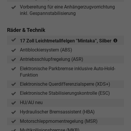
Vorbereitung für eine Anhängerzugvorrichtung
inkl. Gespannstabilisierung
Räder & Technik
(Berei
17 Zoll Leichtmetallfelgen ''Mintaka'', Silber
215/5
Antiblockiersystem (ABS)
R17)
Antriebsschlupfregelung (ASR)
Elektronische Parkbremse inklusive Auto-Hold-
Funktion
Elektronische Querdifferenzialsperre (XDS+)
Elektronische Stabilisierungskontrolle (ESC)
HU/AU neu
Hydraulischer Bremsassistent (HBA)
Motorschleppmomentregelung (MSR)
Multikollisionsbremse (MKB)