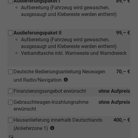
Auslieferungspaket I
89,– €
für
Aufbereitung (Fahrzeug wird gewaschen,
Neuwage
ausgesaugt und Klebereste werden entfernt)
Auslieferungspaket II
99,– €
Aufbereitung (Fahrzeug wird gewaschen,
ausgesaugt und Klebereste werden entfernt)
Verbandtasche inkl. Warnweste und Warndreieck
Deutsche Bedienungsanleitung Neuwagen
70,– €
(Hinweis:
und Radio/Navigation
Kann
Finanzierungsangebot erwünscht
ohne Aufpreis
auch
bei
Gebrauchtwagen-Inzahlungnahme
ohne Aufpreis
einem
erwünscht
deutschen
Händler
Hausanlieferung innerhalb Deutschlands
400,– €
kostengünstiger
(Anlieferzonen
(Anlieferzone 1)
nachbestellt
siehe
Detail-