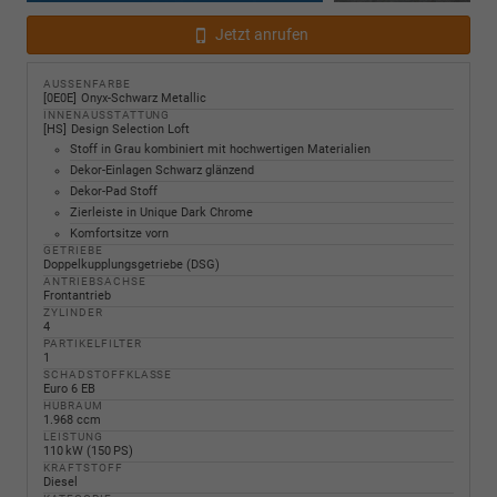
Jetzt anrufen
AUSSENFARBE
0E0E
Onyx-Schwarz Metallic
INNENAUSSTATTUNG
HS
Design Selection Loft
Stoff in Grau kombiniert mit hochwertigen Materialien
Dekor-Einlagen Schwarz glänzend
Dekor-Pad Stoff
Zierleiste in Unique Dark Chrome
Komfortsitze vorn
GETRIEBE
Doppelkupplungsgetriebe (DSG)
ANTRIEBSACHSE
Frontantrieb
ZYLINDER
4
PARTIKELFILTER
1
SCHADSTOFFKLASSE
Euro 6 EB
HUBRAUM
1.968 ccm
LEISTUNG
110 kW (150 PS)
KRAFTSTOFF
Diesel