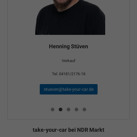
Bünyamin Schael
Verkauf
Tel. 04181/2176-24
schael@take-your-car.de
take-your-car bei NDR Markt