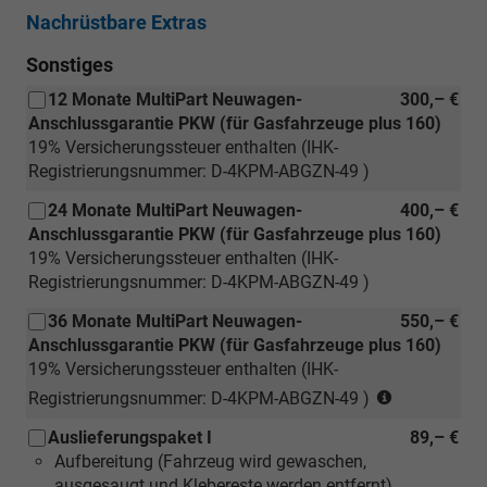
Nachrüstbare Extras
Sonstiges
12 Monate MultiPart Neuwagen-
300,– €
Anschlussgarantie PKW (für Gasfahrzeuge plus 160)
19% Versicherungssteuer enthalten (IHK-
Registrierungsnummer: D-4KPM-ABGZN-49 )
24 Monate MultiPart Neuwagen-
400,– €
Anschlussgarantie PKW (für Gasfahrzeuge plus 160)
19% Versicherungssteuer enthalten (IHK-
Registrierungsnummer: D-4KPM-ABGZN-49 )
36 Monate MultiPart Neuwagen-
550,– €
Anschlussgarantie PKW (für Gasfahrzeuge plus 160)
19% Versicherungssteuer enthalten (IHK-
(nur
Registrierungsnummer: D-4KPM-ABGZN-49 )
gültig
Auslieferungspaket I
89,– €
für
Aufbereitung (Fahrzeug wird gewaschen,
Neuwagen)
ausgesaugt und Klebereste werden entfernt)