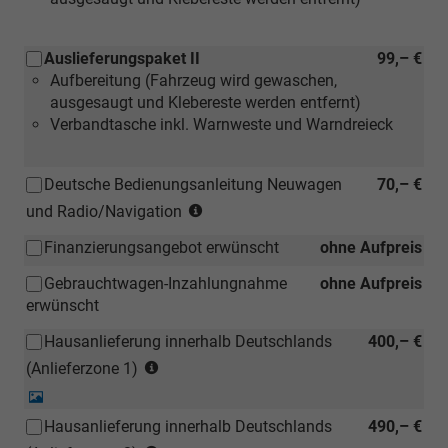
Auslieferungspaket II
99,– €
Aufbereitung (Fahrzeug wird gewaschen,
ausgesaugt und Klebereste werden entfernt)
Verbandtasche inkl. Warnweste und Warndreieck
Deutsche Bedienungsanleitung Neuwagen
70,– €
(Hinweis:
und Radio/Navigation
Kann
Finanzierungsangebot erwünscht
ohne Aufpreis
auch
bei
Gebrauchtwagen-Inzahlungnahme
ohne Aufpreis
einem
erwünscht
deutschen
Händler
Hausanlieferung innerhalb Deutschlands
400,– €
kostengünstiger
(Anlieferzonen
(Anlieferzone 1)
nachbestellt
siehe
Detail-
werden)
Karte)
Foto
Hausanlieferung innerhalb Deutschlands
490,– €
(ausgenommen