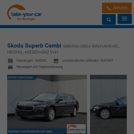
Anrufen
Skoda Superb Combi
Selection DSG+ NAVI+AHK+EL.
HECKKL.+KESSY+SHZ V+H
Fahrzeugnr.:
503255
unverbindliche Lieferzeit: SOFORT
Neuwagen mit Tageszulassung