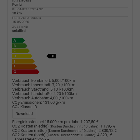
KATEGORIE
Kombi
KILOMETERSTAND
10 km
ERSTZULASSUNG
15.05.2026
ZUSTAND
unfallfrei
Verbrauch kombiniert:
5,00 l/100km
Verbrauch Innenstadt:
7,20 l/100km
Verbrauch Stadtrand:
5,10 l/100km
Verbrauch Landstraße:
4,20 l/100km
Verbrauch Autobahn:
4,80 l/100km
CO
-Emissionen:
131,00 g/km
2
CO
-Klasse:
D
2
Download
Energiekosten bei 15.000 km pro Jahr:
1.207,50 €
CO2 Kosten (niedrig)
:
1.179,- €
(Kosten Durchschnitt 10 Jahre)
CO2 Kosten (mittel)
:
2.800,12 €
(Kosten Durchschnitt 10 Jahre)
CO2 Kosten (hoch)
:
4.323,- €
(Kosten Durchschnitt 10 Jahre)
Jahressteuer:
265,- €