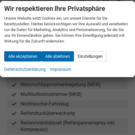
(Berei
17 Zoll Leichtmetallfelgen ''Mintaka'', Silber
215/5
Wir respektieren Ihre Privatsphäre
Antiblockiersystem (ABS)
R17)
Unsere Website setzt Cookies ein, um unsere Dienste für Sie
Antriebsschlupfregelung (ASR)
bereitzustellen. Hierbei berücksichtigen wir Ihre Auswahl und verarbeiten
nur die Daten für Marketing, Analytics und Personalisierung, für die Sie
Elektronische Parkbremse inklusive Auto-Hold-
uns Ihr Einverständnis geben. Sie können Ihre Einwilligung jederzeit mit
Funktion
Wirkung für die Zukunft widerrufen.
Elektronische Querdifferenzialsperre (XDS+)
Elektronische Stabilisierungskontrolle (ESC)
Alle akzeptieren
Alle ablehnen
Einstellungen
HU/AU neu
Datenschutzerklärung
Impressum
Hydraulischer Bremsassistent (HBA)
Motorschleppmomentregelung (MSR)
Multikollisionsbremse (MKB)
Nichtraucher-Fahrzeug
Reifendrucküberwachung
Reifenmobilitätsset (Reifenpannenspray inkl.
Kompressor)