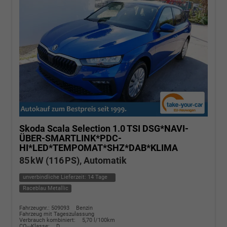
Skoda Scala
Selection 1.0 TSI DSG*NAVI-
ÜBER-SMARTLINK*PDC-
HI*LED*TEMPOMAT*SHZ*DAB*KLIMA
85 kW (116 PS), Automatik
unverbindliche Lieferzeit:
14 Tage
Raceblau Metallic
Fahrzeugnr.: 509093
Benzin
Fahrzeug mit Tageszulassung
Verbrauch kombiniert:
5,70 l/100km
CO
-Klasse:
D