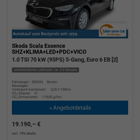
Skoda Scala
Essence
SHZ+KLIMA+LED+PDC+VICO
1.0 TSI 70 kW (95PS) 5-Gang, Euro 6 EB [2]
unverbindliche Lieferzeit: ca. 2-3 Monate
Fahrzeugnr.: 500024
Benzin
Neuwagen
Verbrauch kombiniert:
5,20 l/100km
CO
-Klasse:
D
2
CO
-Emissionen:
119,00 g/km
2
» Angebotdetails
19.190,– €
incl. 19% MwSt.