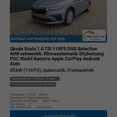
Skoda Scala
1.0 TSI 115PS DSG Selection
AHK schwenkb. Klimaautomatik Sitzheizung
PDC Rückf.Kamera Apple CarPlay Android
Auto
85 kW (116 PS), Automatik, Frontantrieb
unverbindliche Lieferzeit:
14 Tage
Smokey Diamond-Silber Metallic
Fahrzeugnr.: 511827
Benzin
Fahrzeug mit Tageszulassung
Verbrauch kombiniert:
5,30 l/100km
CO
-Klasse:
D
2
CO
-Emissionen:
121,00 g/km
2
» Angebotdetails