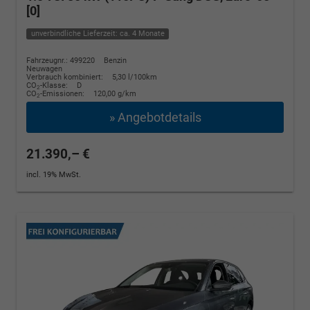
[0]
unverbindliche Lieferzeit: ca. 4 Monate
Fahrzeugnr.: 499220
Benzin
Neuwagen
Verbrauch kombiniert:
5,30 l/100km
CO
-Klasse:
D
2
CO
-Emissionen:
120,00 g/km
2
» Angebotdetails
21.390,– €
incl. 19% MwSt.