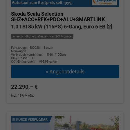
Skoda Scala
Selection
SHZ+ACC+RFK+PDC+ALU+SMARTLINK
1.0 TSI 85 kW (116PS) 6-Gang, Euro 6 EB [2]
unverbindliche Lieferzeit: ca. 2-3 Monate
Fahrzeugnr.: 500028
Benzin
Neuwagen
Verbrauch kombiniert:
5,60 l/100km
CO
-Klasse:
G
2
CO
-Emissionen:
999,99 g/km
2
» Angebotdetails
22.290,– €
incl. 19% MwSt.