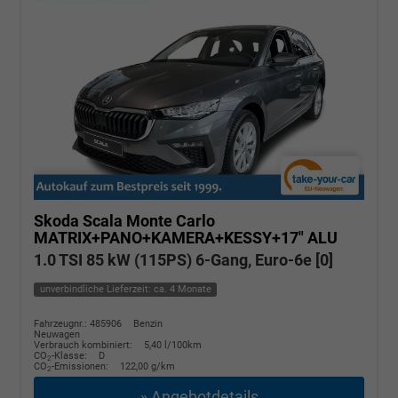
Skoda Scala
Monte Carlo
MATRIX+PANO+KAMERA+KESSY+17" ALU
1.0 TSI 85 kW (115PS) 6-Gang, Euro-6e [0]
unverbindliche Lieferzeit: ca. 4 Monate
Fahrzeugnr.: 485906
Benzin
Neuwagen
Verbrauch kombiniert:
5,40 l/100km
CO
-Klasse:
D
2
CO
-Emissionen:
122,00 g/km
2
» Angebotdetails