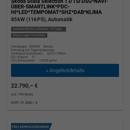
Skoda Scala
Selection 1.0 TSI DSG*NAVI-
ÜBER-SMARTLINK*PDC-
HI*LED*TEMPOMAT*SHZ*DAB*KLIMA
85 kW (116 PS), Automatik
unverbindliche Lieferzeit:
14 Tage
Blackmagic Perleffekt
Fahrzeugnr.: 509094
Benzin
Fahrzeug mit Tageszulassung
Verbrauch kombiniert:
5,70 l/100km
CO
-Klasse:
D
2
CO
-Emissionen:
129,00 g/km
2
» Angebotdetails
22.790,– €
incl. 19% MwSt.
UVP:
31.850,– €