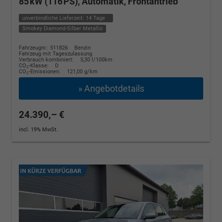
85 kW (116 PS), Automatik, Frontantrieb
unverbindliche Lieferzeit:
14 Tage
Smokey Diamond-Silber Metallic
Fahrzeugnr.: 511826
Benzin
Fahrzeug mit Tageszulassung
Verbrauch kombiniert:
5,30 l/100km
CO
-Klasse:
D
2
CO
-Emissionen:
121,00 g/km
2
» Angebotdetails
24.390,– €
incl. 19% MwSt.