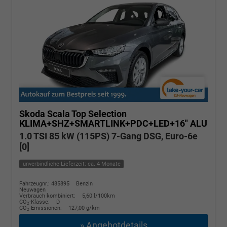
Skoda Scala
Top Selection
KLIMA+SHZ+SMARTLINK+PDC+LED+16" ALU
1.0 TSI 85 kW (115PS) 7-Gang DSG, Euro-6e
[0]
unverbindliche Lieferzeit: ca. 4 Monate
Fahrzeugnr.: 485895
Benzin
Neuwagen
Verbrauch kombiniert:
5,60 l/100km
CO
-Klasse:
D
2
CO
-Emissionen:
127,00 g/km
2
» Angebotdetails