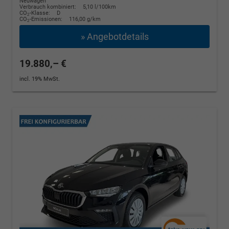
Neuwagen
Verbrauch kombiniert:
5,10 l/100km
CO
-Klasse:
D
2
CO
-Emissionen:
116,00 g/km
2
» Angebotdetails
19.880,– €
incl. 19% MwSt.