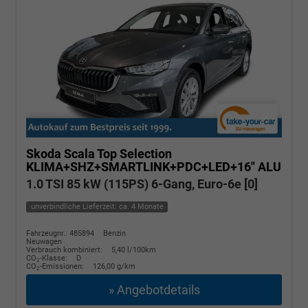
Skoda Scala
Top Selection
KLIMA+SHZ+SMARTLINK+PDC+LED+16" ALU
1.0 TSI 85 kW (115PS) 6-Gang, Euro-6e [0]
unverbindliche Lieferzeit: ca. 4 Monate
Fahrzeugnr.: 485894
Benzin
Neuwagen
Verbrauch kombiniert:
5,40 l/100km
CO
-Klasse:
D
2
CO
-Emissionen:
126,00 g/km
2
» Angebotdetails