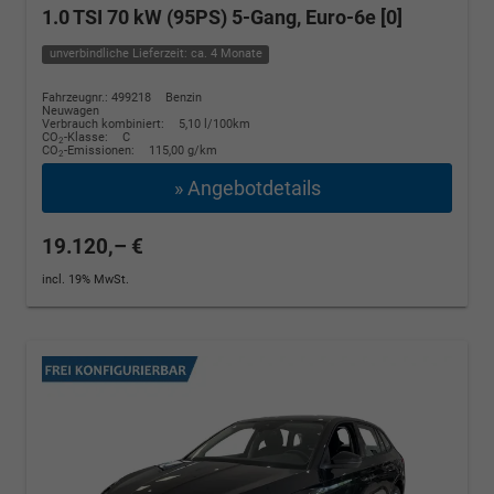
1.0 TSI 70 kW (95PS) 5-Gang, Euro-6e [0]
unverbindliche Lieferzeit: ca. 4 Monate
Fahrzeugnr.: 499218
Benzin
Neuwagen
Verbrauch kombiniert:
5,10 l/100km
CO
-Klasse:
C
2
CO
-Emissionen:
115,00 g/km
2
» Angebotdetails
19.120,– €
incl. 19% MwSt.