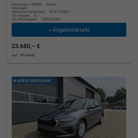
Fahrzeugnr.: 485896
Benzin
Neuwagen
Verbrauch kombiniert:
5,70 l/100km
CO
-Klasse:
D
2
CO
-Emissionen:
128,00 g/km
2
» Angebotdetails
23.680,– €
incl. 19% MwSt.