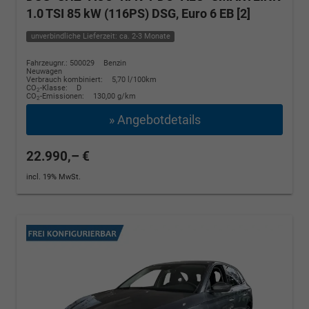
1.0 TSI 85 kW (116PS) DSG, Euro 6 EB [2]
unverbindliche Lieferzeit: ca. 2-3 Monate
Fahrzeugnr.: 500029
Benzin
Neuwagen
Verbrauch kombiniert:
5,70 l/100km
CO
-Klasse:
D
2
CO
-Emissionen:
130,00 g/km
2
» Angebotdetails
22.990,– €
incl. 19% MwSt.