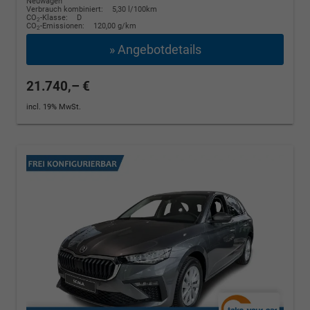
Neuwagen
Verbrauch kombiniert:
5,30 l/100km
CO
-Klasse:
D
2
CO
-Emissionen:
120,00 g/km
2
» Angebotdetails
21.740,– €
incl. 19% MwSt.