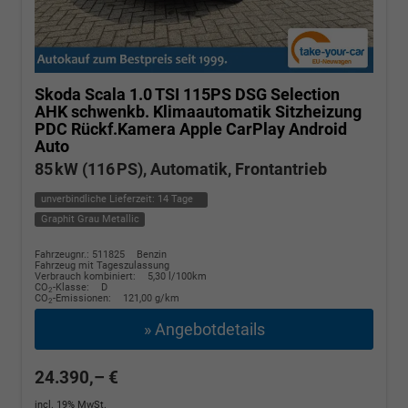
Skoda Scala
1.0 TSI 115PS DSG Selection
AHK schwenkb. Klimaautomatik Sitzheizung
PDC Rückf.Kamera Apple CarPlay Android
Auto
85 kW (116 PS), Automatik, Frontantrieb
unverbindliche Lieferzeit:
14 Tage
Graphit Grau Metallic
Fahrzeugnr.: 511825
Benzin
Fahrzeug mit Tageszulassung
Verbrauch kombiniert:
5,30 l/100km
CO
-Klasse:
D
2
CO
-Emissionen:
121,00 g/km
2
» Angebotdetails
24.390,– €
incl. 19% MwSt.