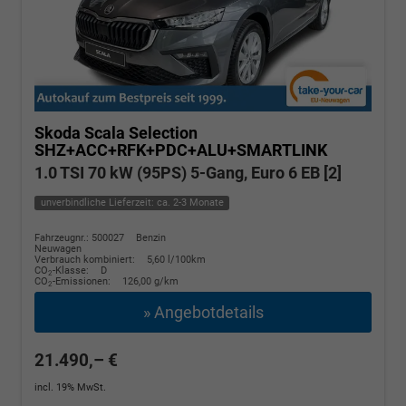
Skoda Scala
Selection
SHZ+ACC+RFK+PDC+ALU+SMARTLINK
1.0 TSI 70 kW (95PS) 5-Gang, Euro 6 EB [2]
unverbindliche Lieferzeit: ca. 2-3 Monate
Fahrzeugnr.: 500027
Benzin
Neuwagen
Verbrauch kombiniert:
5,60 l/100km
CO
-Klasse:
D
2
CO
-Emissionen:
126,00 g/km
2
» Angebotdetails
21.490,– €
incl. 19% MwSt.