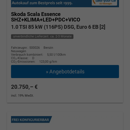
Skoda Scala
Essence
SHZ+KLIMA+LED+PDC+VICO
1.0 TSI 85 kW (116PS) DSG, Euro 6 EB [2]
unverbindliche Lieferzeit: ca. 2-3 Monate
Fahrzeugnr.: 500026
Benzin
Neuwagen
Verbrauch kombiniert:
5,50 l/100km
CO
-Klasse:
D
2
CO
-Emissionen:
123,00 g/km
2
» Angebotdetails
20.750,– €
incl. 19% MwSt.