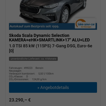
Skoda Scala
Dynamic Selection
KAMERA+eHK+SMARTLINK+17" ALU+LED
1.0 TSI 85 kW (115PS) 7-Gang DSG, Euro-6e
[0]
unverbindliche Lieferzeit: ca. 4 Monate
Fahrzeugnr.: 499223
Benzin
Neuwagen
Verbrauch kombiniert:
5,50 l/100km
CO
-Klasse:
D
2
CO
-Emissionen:
124,00 g/km
2
» Angebotdetails
23.290,– €