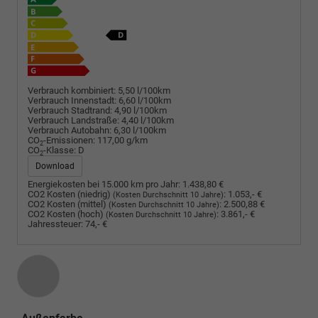
Verbrauch kombiniert:
5,50 l/100km
Verbrauch Innenstadt:
6,60 l/100km
Verbrauch Stadtrand:
4,90 l/100km
Verbrauch Landstraße:
4,40 l/100km
Verbrauch Autobahn:
6,30 l/100km
CO
-Emissionen:
117,00 g/km
2
CO
-Klasse:
D
2
Download
Energiekosten bei 15.000 km pro Jahr:
1.438,80 €
CO2 Kosten (niedrig)
:
1.053,- €
(Kosten Durchschnitt 10 Jahre)
CO2 Kosten (mittel)
:
2.500,88 €
(Kosten Durchschnitt 10 Jahre)
CO2 Kosten (hoch)
:
3.861,- €
(Kosten Durchschnitt 10 Jahre)
Jahressteuer:
74,- €