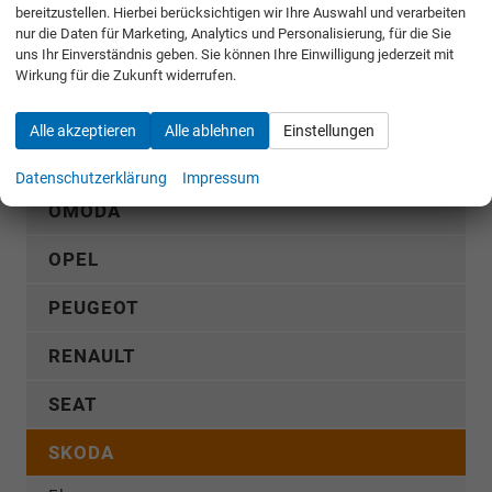
bereitzustellen. Hierbei berücksichtigen wir Ihre Auswahl und verarbeiten
MERCEDES-BENZ
nur die Daten für Marketing, Analytics und Personalisierung, für die Sie
uns Ihr Einverständnis geben. Sie können Ihre Einwilligung jederzeit mit
MG
Wirkung für die Zukunft widerrufen.
MITSUBISHI
Alle akzeptieren
Alle ablehnen
Einstellungen
NISSAN
Datenschutzerklärung
Impressum
OMODA
OPEL
PEUGEOT
RENAULT
SEAT
SKODA