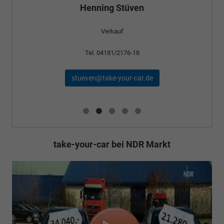
Henning Stüven
Verkauf
Tel. 04181/2176-18
stueven@take-your-car.de
take-your-car bei NDR Markt