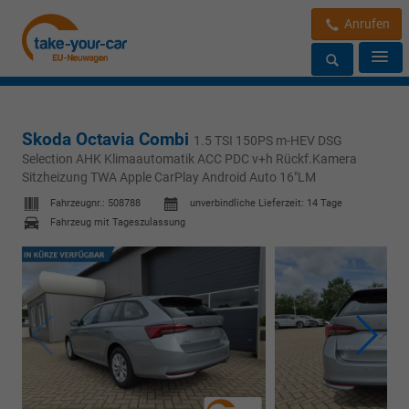
Anrufen
Skoda Octavia Combi
1.5 TSI 150PS m-HEV DSG
Selection AHK Klimaautomatik ACC PDC v+h Rückf.Kamera
Sitzheizung TWA Apple CarPlay Android Auto 16"LM
Fahrzeugnr.:
508788
unverbindliche Lieferzeit:
14 Tage
Fahrzeug mit Tageszulassung