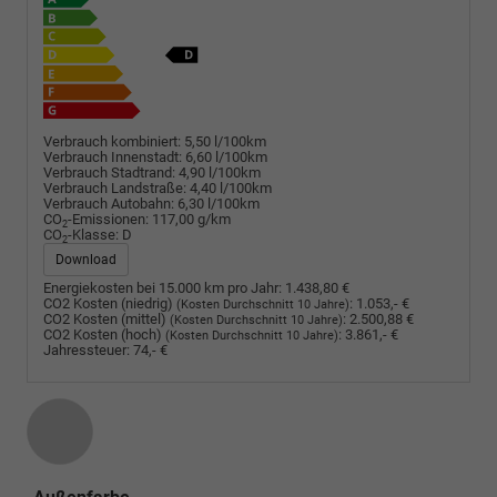
Verbrauch kombiniert:
5,50 l/100km
Verbrauch Innenstadt:
6,60 l/100km
Verbrauch Stadtrand:
4,90 l/100km
Verbrauch Landstraße:
4,40 l/100km
Verbrauch Autobahn:
6,30 l/100km
CO
-Emissionen:
117,00 g/km
2
CO
-Klasse:
D
2
Download
Energiekosten bei 15.000 km pro Jahr:
1.438,80 €
CO2 Kosten (niedrig)
:
1.053,- €
(Kosten Durchschnitt 10 Jahre)
CO2 Kosten (mittel)
:
2.500,88 €
(Kosten Durchschnitt 10 Jahre)
CO2 Kosten (hoch)
:
3.861,- €
(Kosten Durchschnitt 10 Jahre)
Jahressteuer:
74,- €