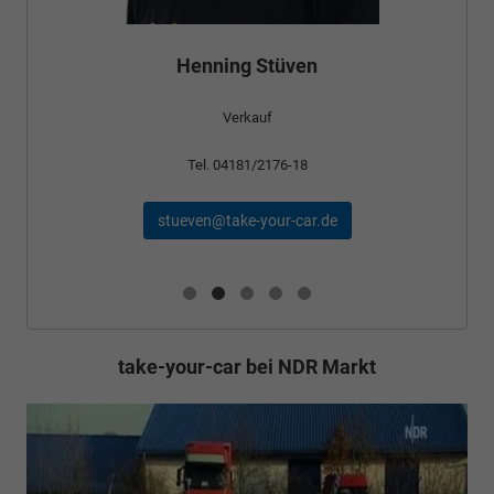
Henning Stüven
Verkauf
Tel. 04181/2176-18
stueven@take-your-car.de
take-your-car bei NDR Markt