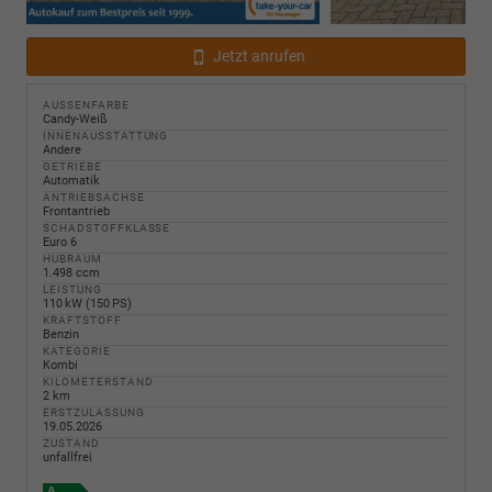
Jetzt anrufen
AUSSENFARBE
Candy-Weiß
INNENAUSSTATTUNG
Andere
GETRIEBE
Automatik
ANTRIEBSACHSE
Frontantrieb
SCHADSTOFFKLASSE
Euro 6
HUBRAUM
1.498 ccm
LEISTUNG
110 kW (150 PS)
KRAFTSTOFF
Benzin
KATEGORIE
Kombi
KILOMETERSTAND
2 km
ERSTZULASSUNG
19.05.2026
ZUSTAND
unfallfrei