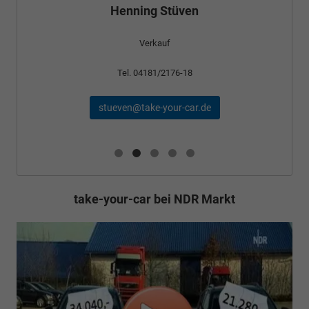
Henning Stüven
Verkauf
Tel. 04181/2176-18
stueven@take-your-car.de
take-your-car bei NDR Markt