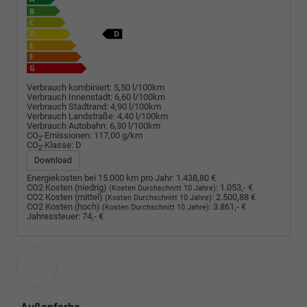
Verbrauch kombiniert:
5,50 l/100km
Verbrauch Innenstadt:
6,60 l/100km
Verbrauch Stadtrand:
4,90 l/100km
Verbrauch Landstraße:
4,40 l/100km
Verbrauch Autobahn:
6,30 l/100km
CO
-Emissionen:
117,00 g/km
2
CO
-Klasse:
D
2
Download
Energiekosten bei 15.000 km pro Jahr:
1.438,80 €
CO2 Kosten (niedrig)
:
1.053,- €
(Kosten Durchschnitt 10 Jahre)
CO2 Kosten (mittel)
:
2.500,88 €
(Kosten Durchschnitt 10 Jahre)
CO2 Kosten (hoch)
:
3.861,- €
(Kosten Durchschnitt 10 Jahre)
Jahressteuer:
74,- €