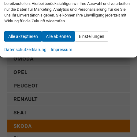
bereitzustellen. Hierbei berücksichtigen wir Ihre Auswahl und verarbeiten
MERCEDES-BENZ
nur die Daten für Marketing, Analytics und Personalisierung, für die Sie
uns Ihr Einverständnis geben. Sie können Ihre Einwilligung jederzeit mit
MG
Wirkung für die Zukunft widerrufen.
MITSUBISHI
Alle akzeptieren
Alle ablehnen
Einstellungen
NISSAN
Datenschutzerklärung
Impressum
OMODA
OPEL
PEUGEOT
RENAULT
SEAT
SKODA