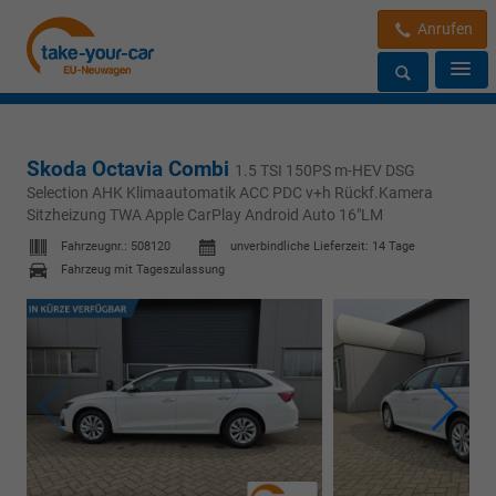
Anrufen
Skoda Octavia Combi
1.5 TSI 150PS m-HEV DSG
Selection AHK Klimaautomatik ACC PDC v+h Rückf.Kamera
Sitzheizung TWA Apple CarPlay Android Auto 16"LM
Fahrzeugnr.:
508120
unverbindliche Lieferzeit:
14 Tage
Fahrzeug mit Tageszulassung