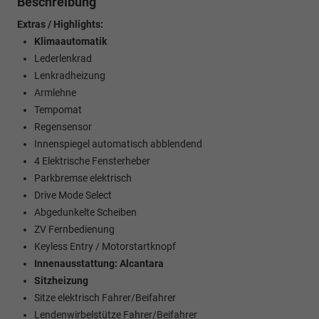
Beschreibung
Extras / Highlights:
Klimaautomatik
Lederlenkrad
Lenkradheizung
Armlehne
Tempomat
Regensensor
Innenspiegel automatisch abblendend
4 Elektrische Fensterheber
Parkbremse elektrisch
Drive Mode Select
Abgedunkelte Scheiben
ZV Fernbedienung
Keyless Entry / Motorstartknopf
Innenausstattung: Alcantara
Sitzheizung
Sitze elektrisch Fahrer/Beifahrer
Lendenwirbelstütze Fahrer/Beifahrer