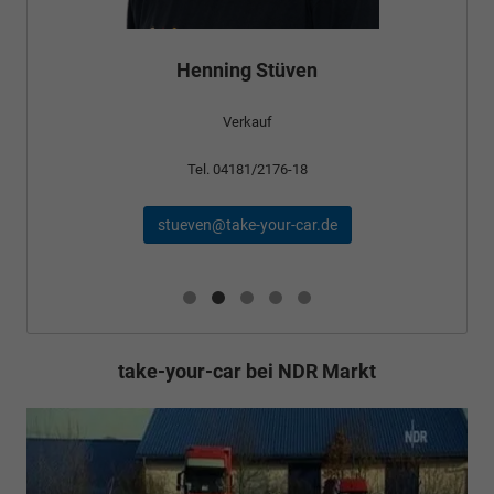
Henning Stüven
Verkauf
Tel. 04181/2176-18
stueven@take-your-car.de
take-your-car bei NDR Markt