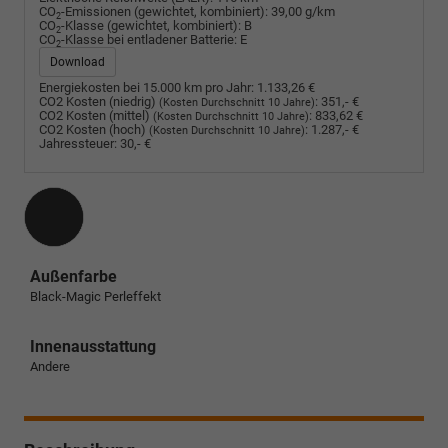
CO
-Emissionen (gewichtet, kombiniert):
39,00 g/km
2
CO
-Klasse (gewichtet, kombiniert):
B
2
CO
-Klasse bei entladener Batterie:
E
2
Download
Energiekosten bei 15.000 km pro Jahr:
1.133,26 €
CO2 Kosten (niedrig)
:
351,- €
(Kosten Durchschnitt 10 Jahre)
CO2 Kosten (mittel)
:
833,62 €
(Kosten Durchschnitt 10 Jahre)
CO2 Kosten (hoch)
:
1.287,- €
(Kosten Durchschnitt 10 Jahre)
Jahressteuer:
30,- €
Außenfarbe
Black-Magic Perleffekt
Innenausstattung
Andere