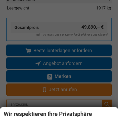
Leergewicht
1917 kg
49.890,– €
Gesamtpreis
incl. 19% MwSt. und den Kosten für Überführung und Kfz-Brief
Bestellunterlagen anfordern
Angebot anfordern
Merken
Jetzt anrufen
Fahrzeugnr.
Wir respektieren Ihre Privatsphäre