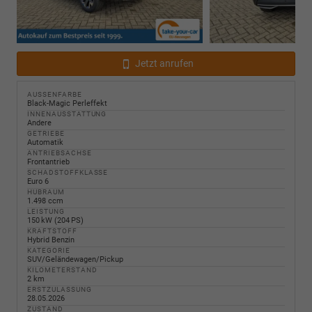
Jetzt anrufen
AUSSENFARBE
Black-Magic Perleffekt
INNENAUSSTATTUNG
Andere
GETRIEBE
Automatik
ANTRIEBSACHSE
Frontantrieb
SCHADSTOFFKLASSE
Euro 6
HUBRAUM
1.498 ccm
LEISTUNG
150 kW (204 PS)
KRAFTSTOFF
Hybrid Benzin
KATEGORIE
SUV/Geländewagen/Pickup
KILOMETERSTAND
2 km
ERSTZULASSUNG
28.05.2026
ZUSTAND