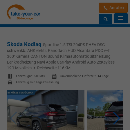
Anrufen
Skoda Kodiaq
Sportline 1.5 TSI 204PS PHEV DSG
schwenkb. AHK elektr. PanoDach HUD Alcantara PDC v+h
360°Kamera CANTON Sound Klimaautomatik Sitzheizung
Lenkradheizung Navi Apple CarPlay Android Auto 2xKeyless
19"LM vollelektr. Reichweite 116KM
Fahrzeugnr.:
509783
unverbindliche Lieferzeit:
14 Tage
Fahrzeug mit Tageszulassung