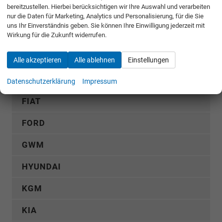
Rückruf anfordern
bereitzustellen. Hierbei berücksichtigen wir Ihre Auswahl und verarbeiten
nur die Daten für Marketing, Analytics und Personalisierung, für die Sie
uns Ihr Einverständnis geben. Sie können Ihre Einwilligung jederzeit mit
AUDI
Wirkung für die Zukunft widerrufen.
CUPRA
Alle akzeptieren
Alle ablehnen
Einstellungen
DACIA
Datenschutzerklärung
Impressum
FIAT
FORD
GWM
HYUNDAI
KGM
KIA