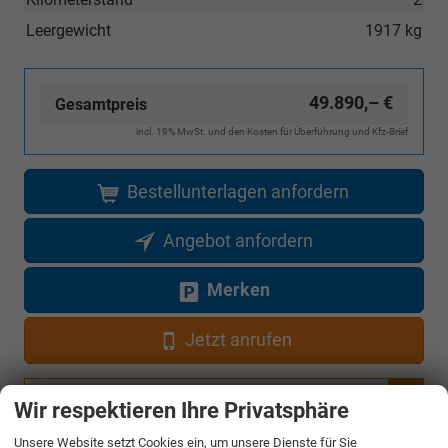
Leergewicht
1917 kg
49.890,– €
Gesamtpreis
incl. 19% MwSt. und den Kosten für Überführung und Kfz-Brief
Bestellunterlagen anfordern
Angebot anfordern
Merken
Jetzt anrufen
Fahrzeugnr.
Wir respektieren Ihre Privatsphäre
Unsere Website setzt Cookies ein, um unsere Dienste für Sie