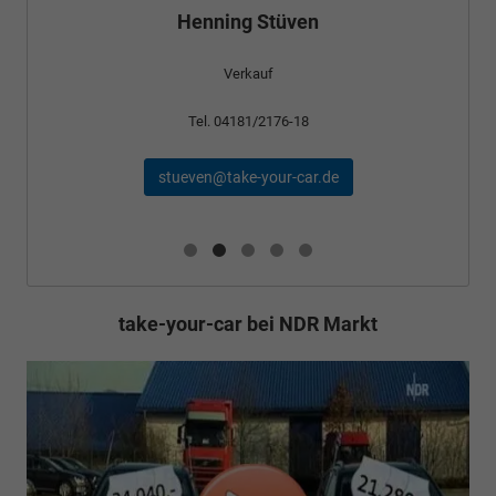
Henning Stüven
Verkauf
Tel. 04181/2176-18
stueven@take-your-car.de
take-your-car bei NDR Markt