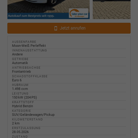
Jetzt anrufen
AUSSENFARBE
Moon-Weiß Perleffekt
INNENAUSSTATTUNG
Andere
GETRIEBE
Automatik
ANTRIEBSACHSE
Frontantrieb
SCHADSTOFFKLASSE
Euro 6
HUBRAUM
1.498 ccm
LEISTUNG
150 kW (204 PS)
KRAFTSTOFF
Hybrid Benzin
KATEGORIE
SUV/Geländewagen/Pickup
KILOMETERSTAND
2 km
ERSTZULASSUNG
28.05.2026
ZUSTAND