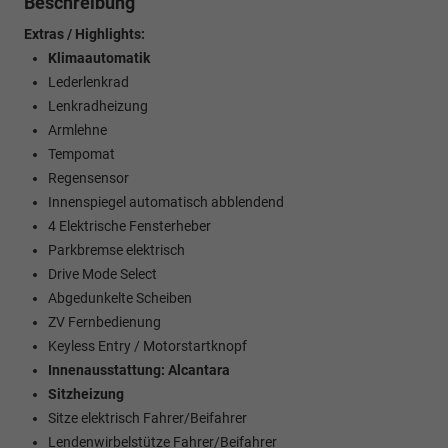
Beschreibung
Extras / Highlights:
Klimaautomatik
Lederlenkrad
Lenkradheizung
Armlehne
Tempomat
Regensensor
Innenspiegel automatisch abblendend
4 Elektrische Fensterheber
Parkbremse elektrisch
Drive Mode Select
Abgedunkelte Scheiben
ZV Fernbedienung
Keyless Entry / Motorstartknopf
Innenausstattung: Alcantara
Sitzheizung
Sitze elektrisch Fahrer/Beifahrer
Lendenwirbelstütze Fahrer/Beifahrer