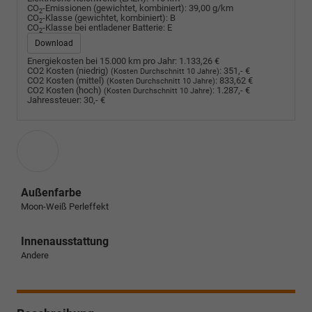
CO
-Emissionen (gewichtet, kombiniert):
39,00 g/km
2
CO
-Klasse (gewichtet, kombiniert):
B
2
CO
-Klasse bei entladener Batterie:
E
2
Download
Energiekosten bei 15.000 km pro Jahr:
1.133,26 €
CO2 Kosten (niedrig)
:
351,- €
(Kosten Durchschnitt 10 Jahre)
CO2 Kosten (mittel)
:
833,62 €
(Kosten Durchschnitt 10 Jahre)
CO2 Kosten (hoch)
:
1.287,- €
(Kosten Durchschnitt 10 Jahre)
Jahressteuer:
30,- €
Außenfarbe
Moon-Weiß Perleffekt
Innenausstattung
Andere