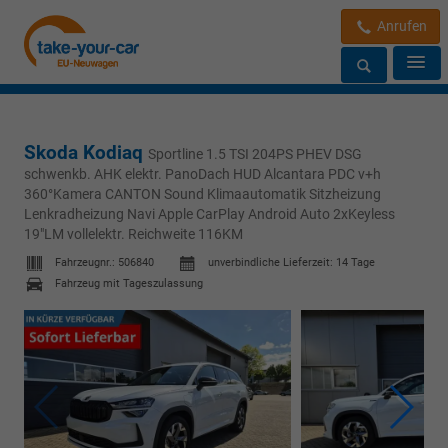
Anrufen
Skoda Kodiaq
Sportline 1.5 TSI 204PS PHEV DSG
schwenkb. AHK elektr. PanoDach HUD Alcantara PDC v+h
360°Kamera CANTON Sound Klimaautomatik Sitzheizung
Lenkradheizung Navi Apple CarPlay Android Auto 2xKeyless
19"LM vollelektr. Reichweite 116KM
Fahrzeugnr.:
506840
unverbindliche Lieferzeit:
14 Tage
Fahrzeug mit Tageszulassung