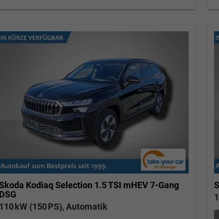
wollschlaeger@take-your-car.de
l@take-your-car.de
S
Skoda Kodiaq
Selection 1.5 TSI mHEV 7-Gang
DSG
1
110 kW (150 PS), Automatik