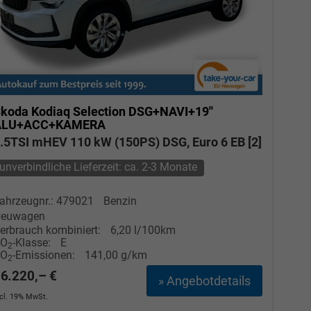
koda Kodiaq
Selection DSG+NAVI+19''
ALU+ACC+KAMERA
.5TSI mHEV 110 kW (150PS) DSG, Euro 6 EB [2]
unverbindliche Lieferzeit: ca. 2-3 Monate
ahrzeugnr.: 479021
Benzin
euwagen
erbrauch kombiniert:
6,20 l/100km
CO
-Klasse:
E
2
CO
-Emissionen:
141,00 g/km
2
6.220,– €
» Angebotdetails
ncl. 19% MwSt.