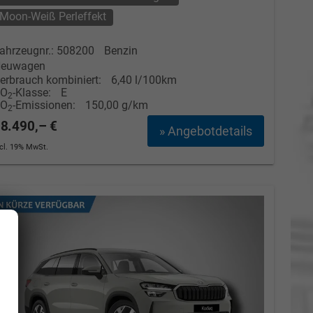
Moon-Weiß Perleffekt
ahrzeugnr.: 508200
Benzin
euwagen
erbrauch kombiniert:
6,40 l/100km
CO
-Klasse:
E
2
CO
-Emissionen:
150,00 g/km
2
8.490,– €
» Angebotdetails
ncl. 19% MwSt.