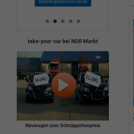
schae
stueven@take-your-car.de
de
take-your-car bei NDR Markt
Neuwagen zum Schnäppchenpreis