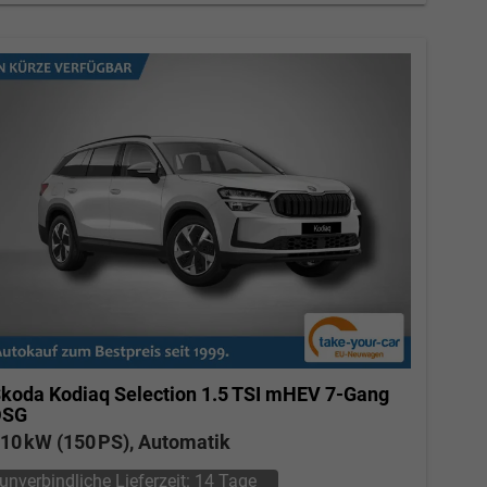
koda Kodiaq
Selection 1.5 TSI mHEV 7-Gang
DSG
10 kW (150 PS), Automatik
unverbindliche Lieferzeit:
14 Tage