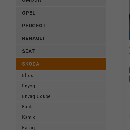
OMODA
OPEL
PEUGEOT
RENAULT
SEAT
SKODA
Elroq
Enyaq
Enyaq Coupé
Fabia
Kamiq
Karoq