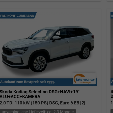
S
Skoda Kodiaq
Selection DSG+NAVI+19''
ALU+ACC+KAMERA
1
2.0 TDI 110 kW (150 PS) DSG, Euro 6 EB [2]
unverbindliche Lieferzeit: ca. 2-3 Monate