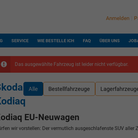
Anmelden
P
NG
SERVICE
WIE BESTELLE ICH
FAQ
ÜBER UNS
JOB
Das ausgewählte Fahrzeug ist leider nicht verfügbar.
Skoda
Alle
Bestellfahrzeuge
Lagerfahrzeug
Kodiaq
odiaq EU-Neuwagen
rfen wir vorstellen: Der vermutlich ausgeschlafenste SUV aller Z