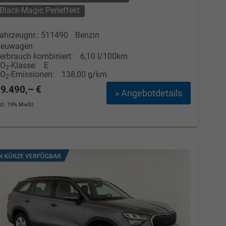
Black-Magic Perleffekt
ahrzeugnr.: 511490
Benzin
euwagen
erbrauch kombiniert:
6,10 l/100km
CO
-Klasse:
E
2
CO
-Emissionen:
138,00 g/km
2
9.490,– €
» Angebotdetails
ncl. 19% MwSt.