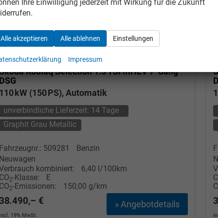
önnen Ihre Einwilligung jederzeit mit Wirkung für die Zukunft
iderrufen.
Alle akzeptieren
Alle ablehnen
Einstellungen
atenschutzerklärung
Impressum
Skoda Kodiaq
Selection 1.5 TSI mHEV 7-Gang
S
DSG
110 kW (150 PS), Automatik
1
unverbindliche Lieferzeit:
14 Tage
Graphit Grau Metallic
Fahrzeugnr.: 509281
Benzin
F
Tom Wollschläger
yamin Schael
Neuwagen
N
Verbrauch kombiniert:
6,40 l/100km
V
Verkauf
Verkauf
CO
-Klasse:
E
2
CO
-Emissionen:
150,00 g/km
2
Tel. 04181/2176-21
. 04181/2176-24
38.490,– €
3
» Angebotdetails
incl. 19% MwSt.
i