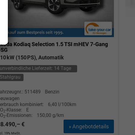
koda Kodiaq
Selection 1.5 TSI mHEV 7-Gang
DSG
10 kW (150 PS), Automatik
unverbindliche Lieferzeit:
14 Tage
Stahlgrau
Elvedin Calakovic
ahrzeugnr.: 511489
Benzin
euwagen
Verkauf
erbrauch kombiniert:
6,40 l/100km
CO
-Klasse:
E
2
CO
-Emissionen:
150,00 g/km
Tel. 04181/2176-27
2
8.490,– €
» Angebotdetails
calakovic@take-your-car.de
ncl. 19% MwSt.