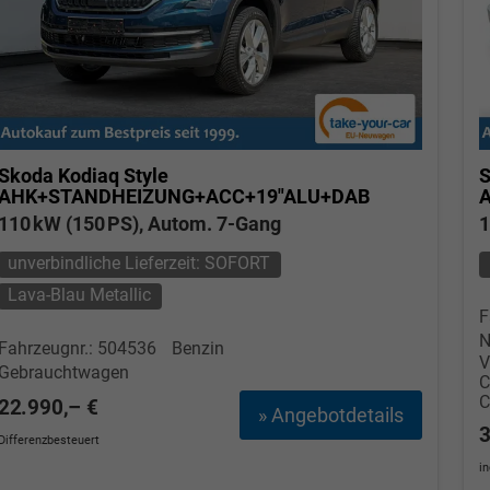
Skoda Kodiaq
Style
S
AHK+STANDHEIZUNG+ACC+19"ALU+DAB
110 kW (150 PS), Autom. 7-Gang
1
unverbindliche Lieferzeit: SOFORT
Lava-Blau Metallic
F
N
Fahrzeugnr.: 504536
Benzin
V
Gebrauchtwagen
22.990,– €
» Angebotdetails
3
Differenzbesteuert
i