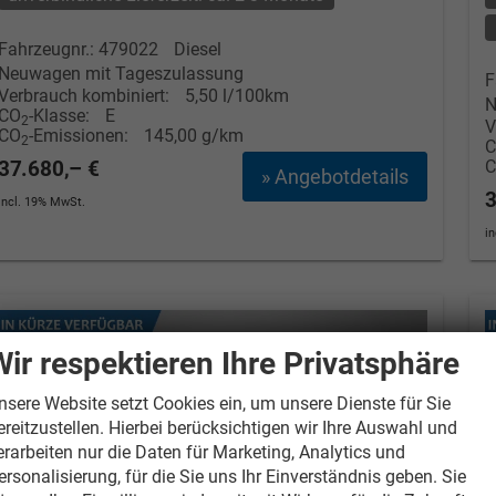
Fahrzeugnr.: 479022
Diesel
Neuwagen mit Tageszulassung
F
Verbrauch kombiniert:
5,50 l/100km
N
CO
-Klasse:
E
2
V
CO
-Emissionen:
145,00 g/km
2
37.680,– €
» Angebotdetails
3
incl. 19% MwSt.
i
Wir respektieren Ihre Privatsphäre
nsere Website setzt Cookies ein, um unsere Dienste für Sie
ereitzustellen. Hierbei berücksichtigen wir Ihre Auswahl und
erarbeiten nur die Daten für Marketing, Analytics und
ersonalisierung, für die Sie uns Ihr Einverständnis geben. Sie