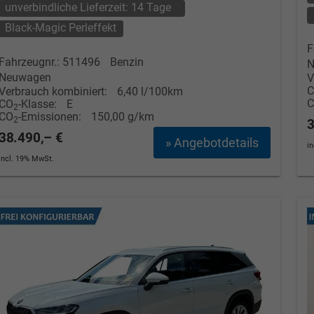
unverbindliche Lieferzeit:
14 Tage
Black-Magic Perleffekt
F
Fahrzeugnr.: 511496
Benzin
N
Neuwagen
V
Verbrauch kombiniert:
6,40 l/100km
CO
-Klasse:
E
2
CO
-Emissionen:
150,00 g/km
2
3
38.490,– €
» Angebotdetails
i
incl. 19% MwSt.