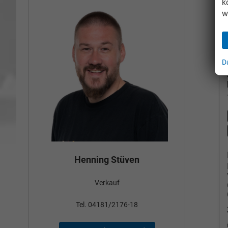
k
w
D
Bün
Henning Stüven
Verkauf
nden
Tel
Tel. 04181/2176-18