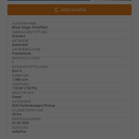
Jetzt anrufen
AUSSENFARBE
Black Magic Perleffekt
INNENAUSSTATTUNG
Schwarz
GETRIEBE
Automatik
ANTRIEBSACHSE
Frontantrieb
PARTIKELFILTER
1
SCHADSTOFFKLASSE
Euro 6
HUBRAUM
1.968 ccm
LEISTUNG
110 kW (150 PS)
KRAFTSTOFF
Diesel
KATEGORIE
SUV/Geländewagen/Pickup
KILOMETERSTAND
20 km
ERSTZULASSUNG
01.02.2026
ZUSTAND
unfallfrei