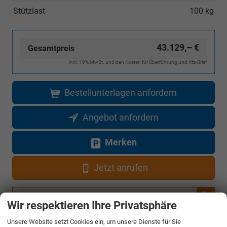
Stützlast
100 kg
43.129,– €
Gesamtpreis
incl. 19% MwSt. und den Kosten für Überführung und Kfz-Brief
Bestellunterlagen anfordern
Angebot anfordern
Merken
Jetzt anrufen
Fahrzeugnr.
Wir respektieren Ihre Privatsphäre
Unsere Website setzt Cookies ein, um unsere Dienste für Sie
Rückruf anfordern