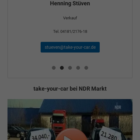
Henning Stüven
Verkauf
Tel. 04181/2176-18
stueven@take-your-car.de
take-your-car bei NDR Markt