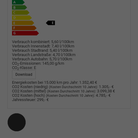
Verbrauch kombiniert:
5,60 l/100km
Verbrauch Innenstadt:
7,40 l/100km
Verbrauch Stadtrand:
5,40 l/100km
Verbrauch Landstraße:
4,70 l/100km
Verbrauch Autobahn:
5,70 l/100km
CO
-Emissionen:
145,00 g/km
2
CO
-Klasse:
E
2
Download
Energiekosten bei 15.000 km pro Jahr:
1.352,40 €
CO2 Kosten (niedrig)
:
1.305,- €
(Kosten Durchschnitt 10 Jahre)
CO2 Kosten (mittel)
:
3.099,38 €
(Kosten Durchschnitt 10 Jahre)
CO2 Kosten (hoch)
:
4.785,- €
(Kosten Durchschnitt 10 Jahre)
Jahressteuer:
299,- €