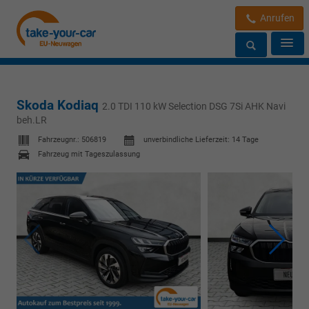
Anrufen
Skoda Kodiaq
2.0 TDI 110 kW Selection DSG 7Si AHK Navi
beh.LR
Fahrzeugnr.:
506819
unverbindliche Lieferzeit:
14 Tage
Fahrzeug mit Tageszulassung