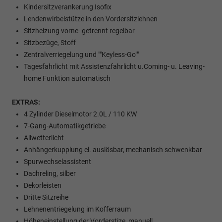
Kindersitzverankerung Isofix
Lendenwirbelstütze in den Vordersitzlehnen
Sitzheizung vorne- getrennt regelbar
Sitzbezüge, Stoff
Zentralverriegelung und ""Keyless-Go""
Tagesfahrlicht mit Assistenzfahrlicht u.Coming- u. Leaving-
home Funktion automatisch
EXTRAS:
4 Zylinder Dieselmotor 2.0L / 110 KW
7-Gang-Automatikgetriebe
Allwetterlicht
Anhängerkupplung el. auslösbar, mechanisch schwenkbar
Spurwechselassistent
Dachreling, silber
Dekorleisten
Dritte Sitzreihe
Lehnenentriegelung im Kofferraum
Höheneinstellung der Vorderstize, manuell