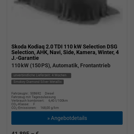
Skoda Kodiaq
2.0 TDI 110 kW Selection DSG
Selection, AHK, Navi, Side, Kamera, Winter, 4
J.-Garantie
110 kW (150 PS), Automatik, Frontantrieb
unverbindliche Lieferzeit:
4 Wochen
Smokey Diamond Silver Metallic
Fahrzeugnr.: 508692
Diesel
Fahrzeug mit Tageszulassung
Verbrauch kombiniert:
6,40 l/100km
CO
-Klasse:
F
2
CO
-Emissionen:
168,00 g/km
2
» Angebotdetails
41.895,– €