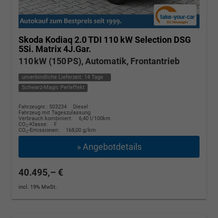
Skoda Kodiaq
2.0 TDI 110 kW Selection DSG
5Si. Matrix 4J.Gar.
110 kW (150 PS), Automatik, Frontantrieb
unverbindliche Lieferzeit:
14 Tage
Schwarz-Magic Perleffekt
Fahrzeugnr.: 503234
Diesel
Fahrzeug mit Tageszulassung
Verbrauch kombiniert:
6,40 l/100km
CO
-Klasse:
F
2
CO
-Emissionen:
168,00 g/km
2
» Angebotdetails
40.495,– €
incl. 19% MwSt.