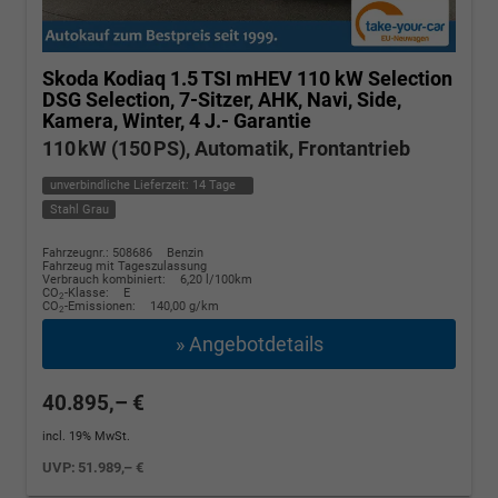
Skoda Kodiaq
1.5 TSI mHEV 110 kW Selection
DSG Selection, 7-Sitzer, AHK, Navi, Side,
Kamera, Winter, 4 J.- Garantie
110 kW (150 PS), Automatik, Frontantrieb
unverbindliche Lieferzeit:
14 Tage
Stahl Grau
Fahrzeugnr.: 508686
Benzin
Fahrzeug mit Tageszulassung
Verbrauch kombiniert:
6,20 l/100km
CO
-Klasse:
E
2
CO
-Emissionen:
140,00 g/km
2
» Angebotdetails
40.895,– €
incl. 19% MwSt.
UVP:
51.989,– €