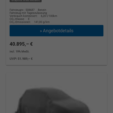
Graphite Grau Metallic
Fahrzeugnr.: 508687
Benzin
Fahrzeug mit Tageszulassung
Verbrauch kombiniert:
6,20 l/100km
CO
-Klasse:
E
2
CO
-Emissionen:
141,00 g/km
2
» Angebotdetails
40.895,– €
incl. 19% MwSt.
UVP:
51.989,– €