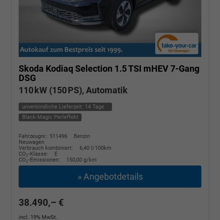
Skoda Kodiaq
Selection 1.5 TSI mHEV 7-Gang
DSG
110 kW (150 PS), Automatik
unverbindliche Lieferzeit:
14 Tage
Black-Magic Perleffekt
Fahrzeugnr.: 511496
Benzin
Neuwagen
Verbrauch kombiniert:
6,40 l/100km
CO
-Klasse:
E
2
CO
-Emissionen:
150,00 g/km
2
» Angebotdetails
38.490,– €
incl. 19% MwSt.