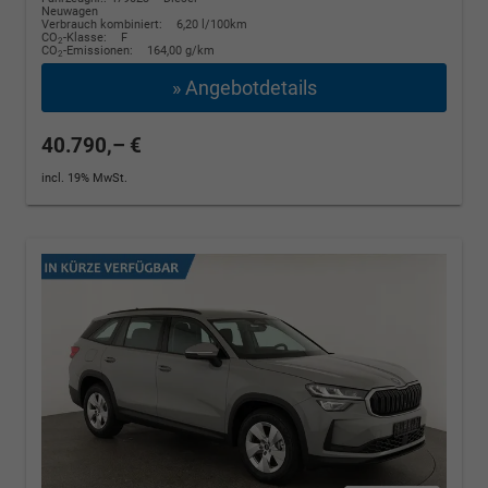
Neuwagen
Verbrauch kombiniert:
6,20 l/100km
CO
-Klasse:
F
2
CO
-Emissionen:
164,00 g/km
2
» Angebotdetails
40.790,– €
incl. 19% MwSt.