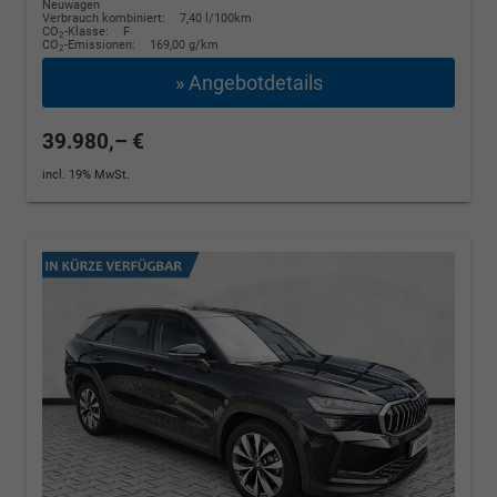
Neuwagen
Verbrauch kombiniert:
7,40 l/100km
CO
-Klasse:
F
2
CO
-Emissionen:
169,00 g/km
2
» Angebotdetails
39.980,– €
incl. 19% MwSt.