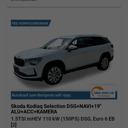
Skoda Kodiaq
Selection DSG+NAVI+19''
ALU+ACC+KAMERA
1.5TSI mHEV 110 kW (150PS) DSG, Euro 6 EB
[2]