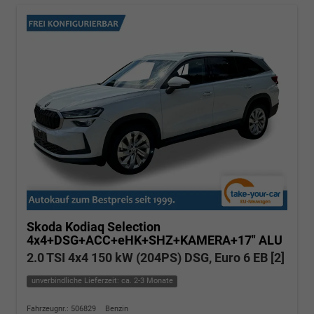
Skoda Kodiaq
Selection
4x4+DSG+ACC+eHK+SHZ+KAMERA+17" ALU
2.0 TSI 4x4 150 kW (204PS) DSG, Euro 6 EB [2]
unverbindliche Lieferzeit: ca. 2-3 Monate
Fahrzeugnr.: 506829
Benzin