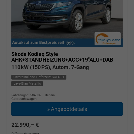
Skoda Kodiaq
Style
AHK+STANDHEIZUNG+ACC+19"ALU+DAB
110 kW (150 PS), Autom. 7-Gang
unverbindliche Lieferzeit: SOFORT
Lava-Blau Metallic
Fahrzeugnr.: 504536
Benzin
Gebrauchtwagen
» Angebotdetails
22.990,– €
Differenzbesteuert