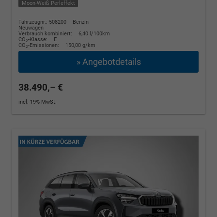
Moon-Weiß Perleffekt
Fahrzeugnr.: 508200
Benzin
Neuwagen
Verbrauch kombiniert:
6,40 l/100km
CO
-Klasse:
E
2
CO
-Emissionen:
150,00 g/km
2
» Angebotdetails
38.490,– €
incl. 19% MwSt.