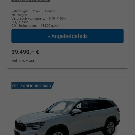
Fahrzeugnr.: 511490
Benzin
Neuwagen
Verbrauch kombiniert:
6,10 l/100km
CO
-Klasse:
E
2
CO
-Emissionen:
138,00 g/km
2
» Angebotdetails
39.490,– €
incl. 19% MwSt.