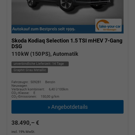
Skoda Kodiaq
Selection 1.5 TSI mHEV 7-Gang
DSG
110 kW (150 PS), Automatik
unverbindliche Lieferzeit:
14 Tage
Graphit Grau Metallic
Fahrzeugnr.: 509281
Benzin
Neuwagen
Verbrauch kombiniert:
6,40 l/100km
CO
-Klasse:
E
2
CO
-Emissionen:
150,00 g/km
2
» Angebotdetails
38.490,– €
incl. 19% MwSt.