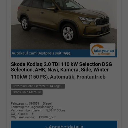
Skoda Kodiaq
2.0 TDI 110 kW Selection DSG
Selection, AHK, Navi, Kamera, Side, Winter
110 kW (150 PS), Automatik, Frontantrieb
unverbindliche Lieferzeit:
14 Tage
Bronx Gold Metallic
Fahrzeugnr.: 510551
Diesel
Fahrzeug mit Tageszulassung
Verbrauch kombiniert:
5,30 l/100km
CO
-Klasse:
E
2
CO
-Emissionen:
139,00 g/km
2
» Angebotdetails