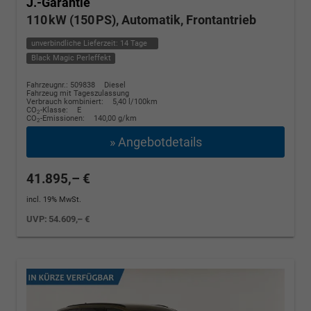
J.-Garantie
110 kW (150 PS), Automatik, Frontantrieb
unverbindliche Lieferzeit:
14 Tage
Black Magic Perleffekt
Fahrzeugnr.: 509838
Diesel
Fahrzeug mit Tageszulassung
Verbrauch kombiniert:
5,40 l/100km
CO
-Klasse:
E
2
CO
-Emissionen:
140,00 g/km
2
» Angebotdetails
41.895,– €
incl. 19% MwSt.
UVP:
54.609,– €