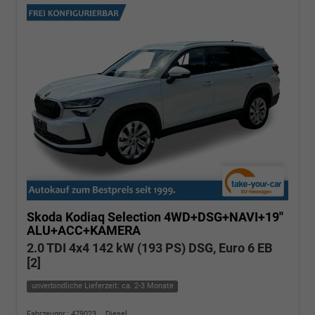
Skoda Kodiaq
Selection 4WD+DSG+NAVI+19''
ALU+ACC+KAMERA
2.0 TDI 4x4 142 kW (193 PS) DSG, Euro 6 EB
[2]
unverbindliche Lieferzeit: ca. 2-3 Monate
Fahrzeugnr.: 479023
Diesel