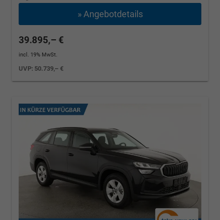
» Angebotdetails
39.895,– €
incl. 19% MwSt.
UVP:
50.739,– €