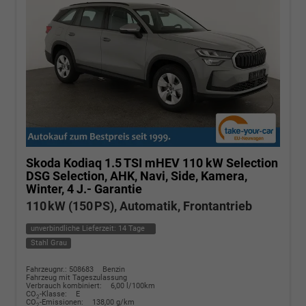
Skoda Kodiaq
1.5 TSI mHEV 110 kW Selection
DSG Selection, AHK, Navi, Side, Kamera,
Winter, 4 J.- Garantie
110 kW (150 PS), Automatik, Frontantrieb
unverbindliche Lieferzeit:
14 Tage
Stahl Grau
Fahrzeugnr.: 508683
Benzin
Fahrzeug mit Tageszulassung
Verbrauch kombiniert:
6,00 l/100km
CO
-Klasse:
E
2
CO
-Emissionen:
138,00 g/km
2