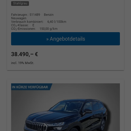
Stahlgrau
Fahrzeugnr.: 511489
Benzin
Neuwagen
Verbrauch kombiniert:
6,40 l/100km
CO
-Klasse:
E
2
CO
-Emissionen:
150,00 g/km
2
» Angebotdetails
38.490,– €
incl. 19% MwSt.