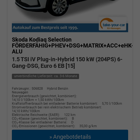
Skoda Kodiaq
Selection
FÖRDERFÄHIG+PHEV+DSG+MATRIX+ACC+eHK+S
ALU
1.5 TSI iV Plug-in-Hybrid 150 kW (204PS) 6-
Gang-DSG, Euro 6 EB [15]
unverbindliche Lieferzeit: ca. 3-6 Monate
Fahrzeugnr.: 506828
Hybrid Benzin
Neuwagen
Energieverbrauch (gewichtet, kombiniert):
14,10 l/100km + 1,50 kWh/100km
Kraftstoffverbrauch bei entladener Batterie kombiniert:
5,70 l/100km
Stromverbrauch bei rein elektrischem Betrieb kombiniert:
14,10 kWh/100km
Elektrische Reichweite (EAER):
122 km
CO
-Klasse (gewichtet, kombiniert):
B
2
CO
-Klasse bei entladener Batterie:
D
2
CO
-Emissionen (gewichtet, kombiniert):
35,00 g/km
2
» Angebotdetails