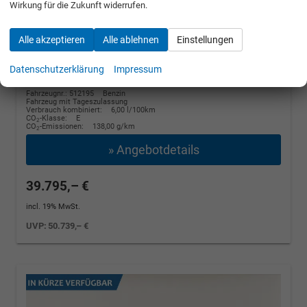
Wirkung für die Zukunft widerrufen.
Winter, 4 J.- Garantie
110 kW (150 PS), Automatik, Frontantrieb
Alle akzeptieren
Alle ablehnen
Einstellungen
unverbindliche Lieferzeit:
14 Tage
Graphite Grau Metallic
Datenschutzerklärung
Impressum
Fahrzeugnr.: 512195
Benzin
Fahrzeug mit Tageszulassung
Verbrauch kombiniert:
6,00 l/100km
CO
-Klasse:
E
2
CO
-Emissionen:
138,00 g/km
2
» Angebotdetails
39.795,– €
incl. 19% MwSt.
UVP:
50.739,– €