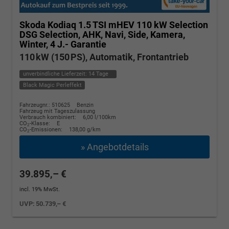
Skoda Kodiaq
1.5 TSI mHEV 110 kW Selection
DSG Selection, AHK, Navi, Side, Kamera,
Winter, 4 J.- Garantie
110 kW (150 PS), Automatik, Frontantrieb
unverbindliche Lieferzeit:
14 Tage
Black Magic Perleffekt
Fahrzeugnr.: 510625
Benzin
Fahrzeug mit Tageszulassung
Verbrauch kombiniert:
6,00 l/100km
CO
-Klasse:
E
2
CO
-Emissionen:
138,00 g/km
2
» Angebotdetails
39.895,– €
incl. 19% MwSt.
UVP:
50.739,– €