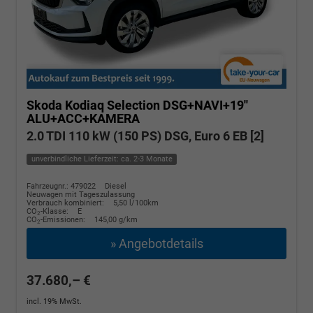
Skoda Kodiaq
Selection DSG+NAVI+19''
ALU+ACC+KAMERA
2.0 TDI 110 kW (150 PS) DSG, Euro 6 EB [2]
unverbindliche Lieferzeit: ca. 2-3 Monate
Fahrzeugnr.: 479022
Diesel
Neuwagen mit Tageszulassung
Verbrauch kombiniert:
5,50 l/100km
CO
-Klasse:
E
2
CO
-Emissionen:
145,00 g/km
2
» Angebotdetails
37.680,– €
incl. 19% MwSt.