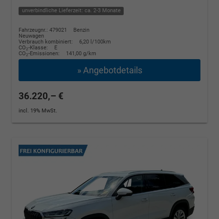
unverbindliche Lieferzeit: ca. 2-3 Monate
Fahrzeugnr.: 479021
Benzin
Neuwagen
Verbrauch kombiniert:
6,20 l/100km
CO
-Klasse:
E
2
CO
-Emissionen:
141,00 g/km
2
» Angebotdetails
36.220,– €
incl. 19% MwSt.