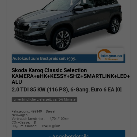
Skoda Karoq
Classic Selection
KAMERA+eHK+KESSY+SHZ+SMARTLINK+LED+16
ALU
2.0 TDI 85 KW (116 PS), 6-Gang, Euro 6 EA [0]
unverbindliche Lieferzeit: ca. 3-6 Monate
Fahrzeugnr.: 499149
Diesel
Neuwagen
Verbrauch kombiniert:
4,70 l/100km
CO
-Klasse:
D
2
CO
-Emissionen:
124,00 g/km
2
» Angebotdetails