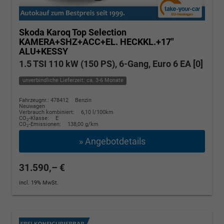
Skoda Karoq
Top Selection
KAMERA+SHZ+ACC+EL. HECKKL.+17"
ALU+KESSY
1.5 TSI 110 kW (150 PS), 6-Gang, Euro 6 EA [0]
unverbindliche Lieferzeit: ca. 3-6 Monate
Fahrzeugnr.: 478412
Benzin
Neuwagen
Verbrauch kombiniert:
6,10 l/100km
CO
-Klasse:
E
2
CO
-Emissionen:
138,00 g/km
2
» Angebotdetails
31.590,– €
incl. 19% MwSt.