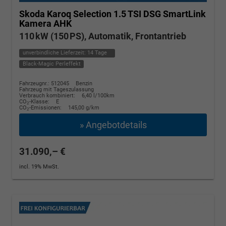
Skoda Karoq
Selection 1.5 TSI DSG SmartLink
Kamera AHK
110 kW (150 PS), Automatik, Frontantrieb
unverbindliche Lieferzeit:
14 Tage
Black-Magic Perleffekt
Fahrzeugnr.: 512045
Benzin
Fahrzeug mit Tageszulassung
Verbrauch kombiniert:
6,40 l/100km
CO
-Klasse:
E
2
CO
-Emissionen:
145,00 g/km
2
» Angebotdetails
31.090,– €
incl. 19% MwSt.