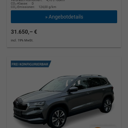
Verbrauch kombiniert:
4,70 l/100km
CO
-Klasse:
D
2
CO
-Emissionen:
124,00 g/km
2
» Angebotdetails
31.650,– €
incl. 19% MwSt.