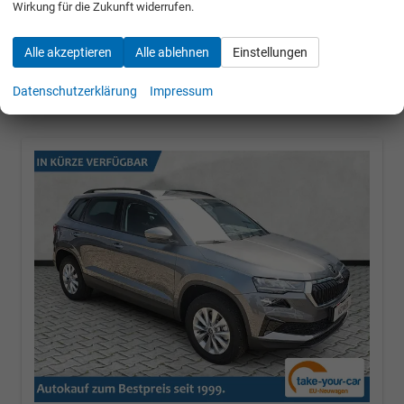
Wirkung für die Zukunft widerrufen.
30.684,– €
Alle akzeptieren
Alle ablehnen
Einstellungen
incl. 19% MwSt.
UVP:
40.740,– €
Datenschutzerklärung
Impressum