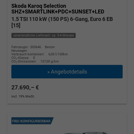
Skoda Karoq
Selection
SHZ+SMARTLINK+PDC+SUNSET+LED
1.5 TSI 110 kW (150 PS) 6-Gang, Euro 6 EB
[15]
unverbindliche Lieferzeit: ca. 3-4 Monate
Fahrzeugnr.: 503646
Benzin
Neuwagen
Verbrauch kombiniert:
6,00 l/100km
CO
-Klasse:
E
2
CO
-Emissionen:
137,00 g/km
2
» Angebotdetails
27.690,– €
incl. 19% MwSt.