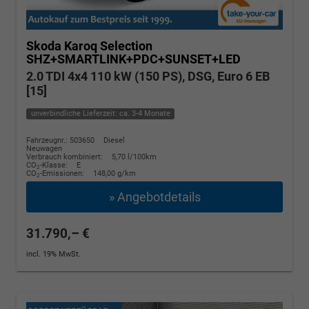
Skoda Karoq
Selection
SHZ+SMARTLINK+PDC+SUNSET+LED
2.0 TDI 4x4 110 kW (150 PS), DSG, Euro 6 EB
[15]
unverbindliche Lieferzeit: ca. 3-4 Monate
Fahrzeugnr.: 503650
Diesel
Neuwagen
Verbrauch kombiniert:
5,70 l/100km
CO
-Klasse:
E
2
CO
-Emissionen:
148,00 g/km
2
» Angebotdetails
31.790,– €
incl. 19% MwSt.