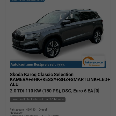
Skoda Karoq
Classic Selection
KAMERA+eHK+KESSY+SHZ+SMARTLINK+LED+16
ALU
2.0 TDI 110 KW (150 PS), DSG, Euro 6 EA [0]
unverbindliche Lieferzeit: ca. 3-6 Monate
Fahrzeugnr.: 499150
Diesel
Neuwagen
Verbrauch kombiniert:
5,10 l/100km