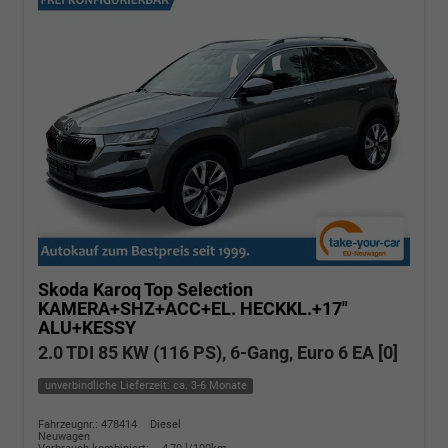
Skoda Karoq
Top Selection
KAMERA+SHZ+ACC+EL. HECKKL.+17"
ALU+KESSY
2.0 TDI 85 KW (116 PS), 6-Gang, Euro 6 EA [0]
unverbindliche Lieferzeit: ca. 3-6 Monate
Fahrzeugnr.: 478414
Diesel
Neuwagen