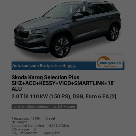
Skoda Karoq
Selection Plus
SHZ+ACC+KESSY+VICO+SMARTLINK+18''
ALU
2.0 TDI 110 kW (150 PS), DSG, Euro 6 EA [2]
unverbindliche Lieferzeit: ca. 2-3 Monate
Fahrzeugnr.: 484364
Diesel
Neuwagen
Verbrauch kombiniert:
5,10 l/100km
CO
-Klasse:
D
2
CO
-Emissionen:
134,00 g/km
2