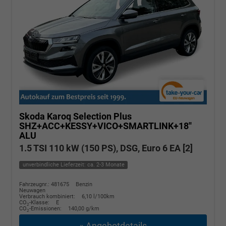
Skoda Karoq
Selection Plus
SHZ+ACC+KESSY+VICO+SMARTLINK+18''
ALU
1.5 TSI 110 kW (150 PS), DSG, Euro 6 EA [2]
unverbindliche Lieferzeit: ca. 2-3 Monate
Fahrzeugnr.: 481675
Benzin
Neuwagen
Verbrauch kombiniert:
6,10 l/100km
CO
-Klasse:
E
2
CO
-Emissionen:
140,00 g/km
2
» Angebotdetails