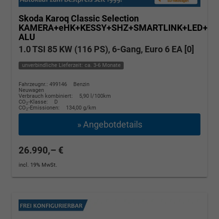
Skoda Karoq
Classic Selection
KAMERA+eHK+KESSY+SHZ+SMARTLINK+LED+16
ALU
1.0 TSI 85 KW (116 PS), 6-Gang, Euro 6 EA [0]
unverbindliche Lieferzeit: ca. 3-6 Monate
Fahrzeugnr.: 499146
Benzin
Neuwagen
Verbrauch kombiniert:
5,90 l/100km
CO
-Klasse:
D
2
CO
-Emissionen:
134,00 g/km
2
» Angebotdetails
26.990,– €
incl. 19% MwSt.