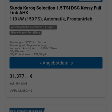
Skoda Karoq
Selection 1.5 TSI DSG Kessy Full
Link AHK
110 kW (150 PS), Automatik, Frontantrieb
unverbindliche Lieferzeit:
14 Tage
Black-Magic Perleffekt
Fahrzeugnr.: 509014
Benzin
Fahrzeug mit Tageszulassung
Verbrauch kombiniert:
6,10 l/100km
CO
-Klasse:
E
2
CO
-Emissionen:
139,00 g/km
2
» Angebotdetails
31.377,– €
incl. 19% MwSt.
UVP:
42.490,– €