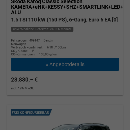
Skoda Karoq
Classic Selection
KAMERA+eHK+KESSY+SHZ+SMARTLINK+LED+16
ALU
1.5 TSI 110 kW (150 PS), 6-Gang, Euro 6 EA [0]
unverbindliche Lieferzeit: ca. 3-6 Monate
Fahrzeugnr.: 499147
Benzin
Neuwagen
Verbrauch kombiniert:
6,10 l/100km
CO
-Klasse:
E
2
CO
-Emissionen:
138,00 g/km
2
» Angebotdetails
28.880,– €
incl. 19% MwSt.