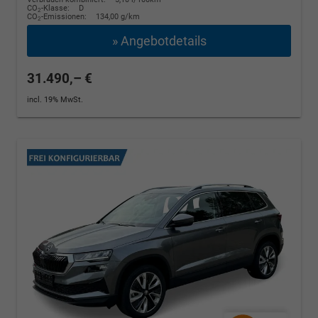
CO
-Klasse:
D
2
CO
-Emissionen:
134,00 g/km
2
» Angebotdetails
31.490,– €
incl. 19% MwSt.