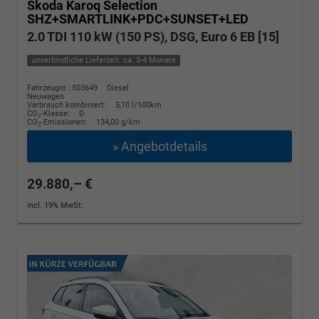
Skoda Karoq
Selection
SHZ+SMARTLINK+PDC+SUNSET+LED
2.0 TDI 110 kW (150 PS), DSG, Euro 6 EB [15]
unverbindliche Lieferzeit: ca. 3-4 Monate
Fahrzeugnr.: 503649
Diesel
Neuwagen
Verbrauch kombiniert:
5,10 l/100km
CO
-Klasse:
D
2
CO
-Emissionen:
134,00 g/km
2
» Angebotdetails
29.880,– €
incl. 19% MwSt.