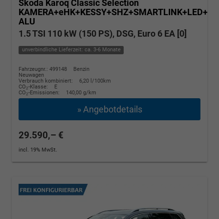
Skoda Karoq
Classic Selection
KAMERA+eHK+KESSY+SHZ+SMARTLINK+LED+16
ALU
1.5 TSI 110 kW (150 PS), DSG, Euro 6 EA [0]
unverbindliche Lieferzeit: ca. 3-6 Monate
Fahrzeugnr.: 499148
Benzin
Neuwagen
Verbrauch kombiniert:
6,20 l/100km
CO
-Klasse:
E
2
CO
-Emissionen:
140,00 g/km
2
» Angebotdetails
29.590,– €
incl. 19% MwSt.