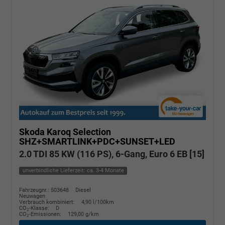
Skoda Karoq
Selection
SHZ+SMARTLINK+PDC+SUNSET+LED
2.0 TDI 85 KW (116 PS), 6-Gang, Euro 6 EB [15]
unverbindliche Lieferzeit: ca. 3-4 Monate
Fahrzeugnr.: 503648
Diesel
Neuwagen
Verbrauch kombiniert:
4,90 l/100km
CO
-Klasse:
D
2
CO
-Emissionen:
129,00 g/km
2