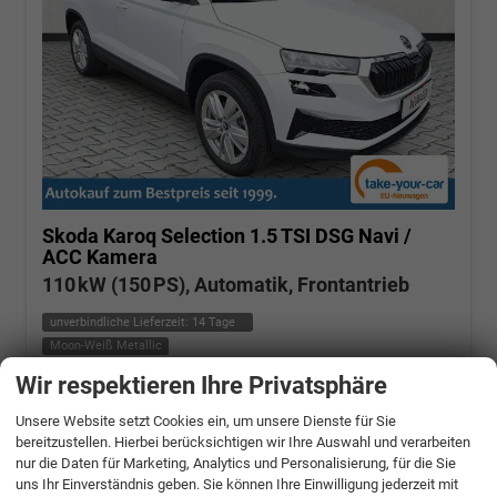
Skoda Karoq
Selection 1.5 TSI DSG Navi /
ACC Kamera
110 kW (150 PS), Automatik, Frontantrieb
unverbindliche Lieferzeit:
14 Tage
Moon-Weiß Metallic
Wir respektieren Ihre Privatsphäre
Fahrzeugnr.: 506662
Benzin
Fahrzeug mit Tageszulassung
Verbrauch kombiniert:
6,20 l/100km
Unsere Website setzt Cookies ein, um unsere Dienste für Sie
CO
-Klasse:
E
2
bereitzustellen. Hierbei berücksichtigen wir Ihre Auswahl und verarbeiten
CO
-Emissionen:
140,00 g/km
2
nur die Daten für Marketing, Analytics und Personalisierung, für die Sie
» Angebotdetails
uns Ihr Einverständnis geben. Sie können Ihre Einwilligung jederzeit mit