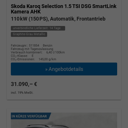
Skoda Karoq
Selection 1.5 TSI DSG SmartLink
Kamera AHK
110 kW (150 PS), Automatik, Frontantrieb
unverbindliche Lieferzeit:
14 Tage
Graphite-Grau Metallic
Fahrzeugnr.: 511854
Benzin
Fahrzeug mit Tageszulassung
Verbrauch kombiniert:
6,40 l/100km
CO
-Klasse:
E
2
CO
-Emissionen:
145,00 g/km
2
» Angebotdetails
31.090,– €
incl. 19% MwSt.