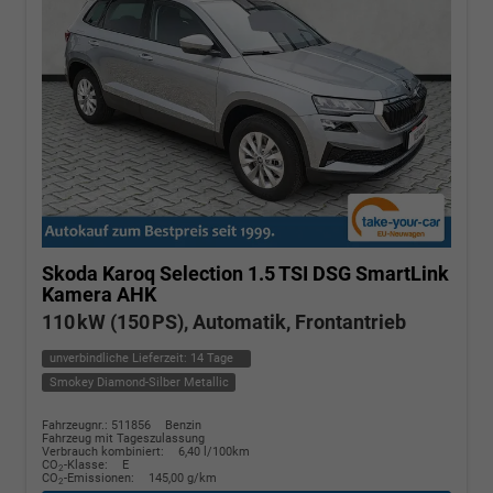
Skoda Karoq
Selection 1.5 TSI DSG SmartLink
Kamera AHK
110 kW (150 PS), Automatik, Frontantrieb
unverbindliche Lieferzeit:
14 Tage
Smokey Diamond-Silber Metallic
Fahrzeugnr.: 511856
Benzin
Fahrzeug mit Tageszulassung
Verbrauch kombiniert:
6,40 l/100km
CO
-Klasse:
E
2
CO
-Emissionen:
145,00 g/km
2