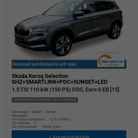
Skoda Karoq
Selection
SHZ+SMARTLINK+PDC+SUNSET+LED
1.5 TSI 110 kW (150 PS) DSG, Euro 6 EB [15]
unverbindliche Lieferzeit: ca. 3-4 Monate
Fahrzeugnr.: 503647
Benzin
Neuwagen
Verbrauch kombiniert:
6,10 l/100km
CO
-Klasse:
E
2
CO
-Emissionen:
140,00 g/km
2
» Angebotdetails