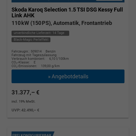
Skoda Karoq
Selection 1.5 TSI DSG Kessy Full
Link AHK
110 kW (150 PS), Automatik, Frontantrieb
unverbindliche Lieferzeit:
14 Tage
Black-Magic Perleffekt
Fahrzeugnr.: 509014
Benzin
Fahrzeug mit Tageszulassung
Verbrauch kombiniert:
6,10 l/100km
CO
-Klasse:
E
2
CO
-Emissionen:
139,00 g/km
2
» Angebotdetails
31.377,– €
incl. 19% MwSt.
UVP:
42.490,– €