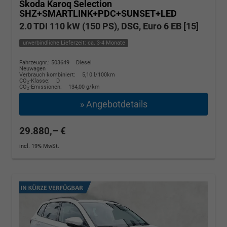
Skoda Karoq
Selection
SHZ+SMARTLINK+PDC+SUNSET+LED
2.0 TDI 110 kW (150 PS), DSG, Euro 6 EB [15]
unverbindliche Lieferzeit: ca. 3-4 Monate
Fahrzeugnr.: 503649
Diesel
Neuwagen
Verbrauch kombiniert:
5,10 l/100km
CO
-Klasse:
D
2
CO
-Emissionen:
134,00 g/km
2
» Angebotdetails
29.880,– €
incl. 19% MwSt.