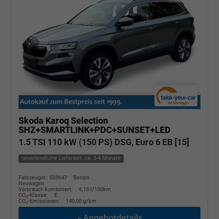
Skoda Karoq
Selection
SHZ+SMARTLINK+PDC+SUNSET+LED
1.5 TSI 110 kW (150 PS) DSG, Euro 6 EB [15]
unverbindliche Lieferzeit: ca. 3-4 Monate
Fahrzeugnr.: 503647
Benzin
Neuwagen
Verbrauch kombiniert:
6,10 l/100km
CO
-Klasse:
E
2
CO
-Emissionen:
140,00 g/km
2
» Angebotdetails