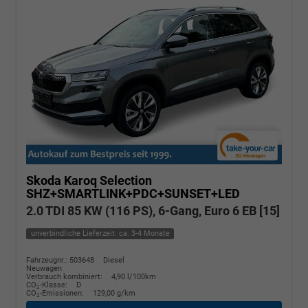
Skoda Karoq
Selection
SHZ+SMARTLINK+PDC+SUNSET+LED
2.0 TDI 85 KW (116 PS), 6-Gang, Euro 6 EB [15]
unverbindliche Lieferzeit: ca. 3-4 Monate
Fahrzeugnr.: 503648
Diesel
Neuwagen
Verbrauch kombiniert:
4,90 l/100km
CO
-Klasse:
D
2
CO
-Emissionen:
129,00 g/km
2