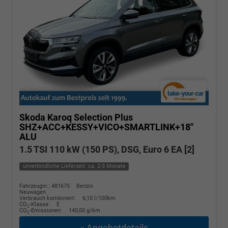
Skoda Karoq
Selection Plus
SHZ+ACC+KESSY+VICO+SMARTLINK+18''
ALU
1.5 TSI 110 kW (150 PS), DSG, Euro 6 EA [2]
unverbindliche Lieferzeit: ca. 2-3 Monate
Fahrzeugnr.: 481675
Benzin
Neuwagen
Verbrauch kombiniert:
6,10 l/100km
CO
-Klasse:
E
2
CO
-Emissionen:
140,00 g/km
2
» Angebotdetails