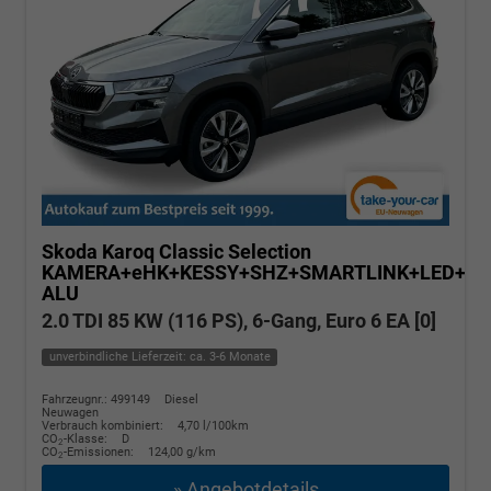
Skoda Karoq
Classic Selection
KAMERA+eHK+KESSY+SHZ+SMARTLINK+LED+16
ALU
2.0 TDI 85 KW (116 PS), 6-Gang, Euro 6 EA [0]
unverbindliche Lieferzeit: ca. 3-6 Monate
Fahrzeugnr.: 499149
Diesel
Neuwagen
Verbrauch kombiniert:
4,70 l/100km
CO
-Klasse:
D
2
CO
-Emissionen:
124,00 g/km
2
» Angebotdetails