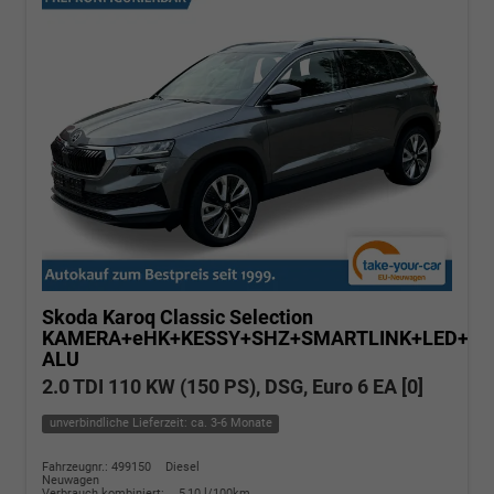
Skoda Karoq
Classic Selection
KAMERA+eHK+KESSY+SHZ+SMARTLINK+LED+16
ALU
2.0 TDI 110 KW (150 PS), DSG, Euro 6 EA [0]
unverbindliche Lieferzeit: ca. 3-6 Monate
Fahrzeugnr.: 499150
Diesel
Neuwagen
Verbrauch kombiniert:
5,10 l/100km