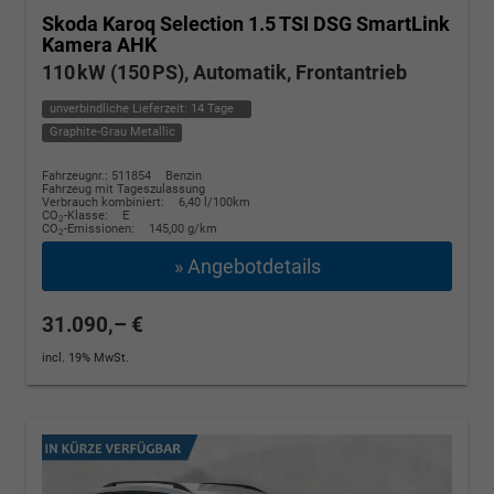
Skoda Karoq
Selection 1.5 TSI DSG SmartLink
Kamera AHK
110 kW (150 PS), Automatik, Frontantrieb
unverbindliche Lieferzeit:
14 Tage
Graphite-Grau Metallic
Fahrzeugnr.: 511854
Benzin
Fahrzeug mit Tageszulassung
Verbrauch kombiniert:
6,40 l/100km
CO
-Klasse:
E
2
CO
-Emissionen:
145,00 g/km
2
» Angebotdetails
31.090,– €
incl. 19% MwSt.