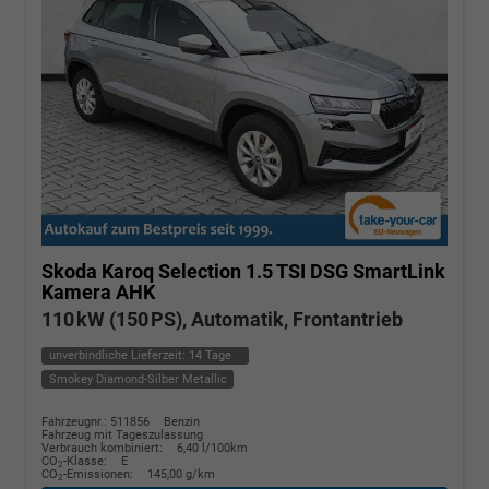
Skoda Karoq
Selection 1.5 TSI DSG SmartLink
Kamera AHK
110 kW (150 PS), Automatik, Frontantrieb
unverbindliche Lieferzeit:
14 Tage
Smokey Diamond-Silber Metallic
Fahrzeugnr.: 511856
Benzin
Fahrzeug mit Tageszulassung
Verbrauch kombiniert:
6,40 l/100km
CO
-Klasse:
E
2
CO
-Emissionen:
145,00 g/km
2