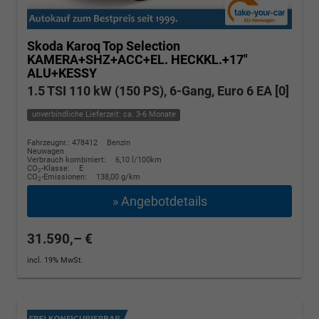
Skoda Karoq
Top Selection
KAMERA+SHZ+ACC+EL. HECKKL.+17"
ALU+KESSY
1.5 TSI 110 kW (150 PS), 6-Gang, Euro 6 EA [0]
unverbindliche Lieferzeit: ca. 3-6 Monate
Fahrzeugnr.: 478412
Benzin
Neuwagen
Verbrauch kombiniert:
6,10 l/100km
CO
-Klasse:
E
2
CO
-Emissionen:
138,00 g/km
2
» Angebotdetails
31.590,– €
incl. 19% MwSt.