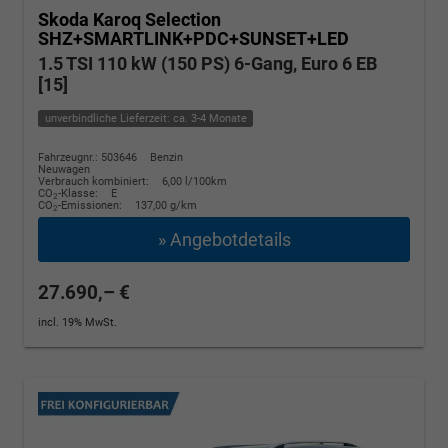
Skoda Karoq
Selection
SHZ+SMARTLINK+PDC+SUNSET+LED
1.5 TSI 110 kW (150 PS) 6-Gang, Euro 6 EB
[15]
unverbindliche Lieferzeit: ca. 3-4 Monate
Fahrzeugnr.: 503646
Benzin
Neuwagen
Verbrauch kombiniert:
6,00 l/100km
CO
-Klasse:
E
2
CO
-Emissionen:
137,00 g/km
2
» Angebotdetails
27.690,– €
incl. 19% MwSt.