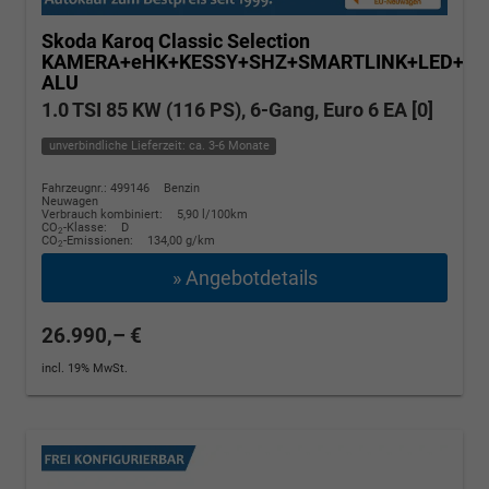
Skoda Karoq
Classic Selection
KAMERA+eHK+KESSY+SHZ+SMARTLINK+LED+16
ALU
1.0 TSI 85 KW (116 PS), 6-Gang, Euro 6 EA [0]
unverbindliche Lieferzeit: ca. 3-6 Monate
Fahrzeugnr.: 499146
Benzin
Neuwagen
Verbrauch kombiniert:
5,90 l/100km
CO
-Klasse:
D
2
CO
-Emissionen:
134,00 g/km
2
» Angebotdetails
26.990,– €
incl. 19% MwSt.