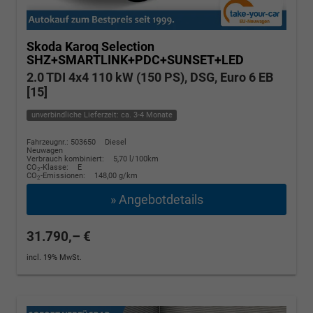
Skoda Karoq
Selection
SHZ+SMARTLINK+PDC+SUNSET+LED
2.0 TDI 4x4 110 kW (150 PS), DSG, Euro 6 EB
[15]
unverbindliche Lieferzeit: ca. 3-4 Monate
Fahrzeugnr.: 503650
Diesel
Neuwagen
Verbrauch kombiniert:
5,70 l/100km
CO
-Klasse:
E
2
CO
-Emissionen:
148,00 g/km
2
» Angebotdetails
31.790,– €
incl. 19% MwSt.