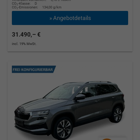
CO
-Klasse:
D
2
CO
-Emissionen:
134,00 g/km
2
» Angebotdetails
31.490,– €
incl. 19% MwSt.