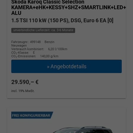
Skoda Karoq
Classic Selection
KAMERA+eHK+KESSY+SHZ+SMARTLINK+LED+16
ALU
1.5 TSI 110 kW (150 PS), DSG, Euro 6 EA [0]
unverbindliche Lieferzeit: ca. 3-6 Monate
Fahrzeugnr.: 499148
Benzin
Neuwagen
Verbrauch kombiniert:
6,20 l/100km
CO
-Klasse:
E
2
CO
-Emissionen:
140,00 g/km
2
» Angebotdetails
29.590,– €
incl. 19% MwSt.