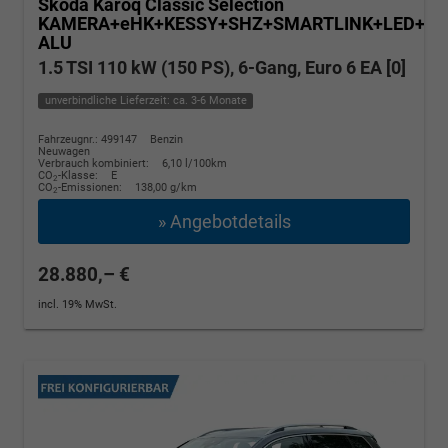
Skoda Karoq
Classic Selection
KAMERA+eHK+KESSY+SHZ+SMARTLINK+LED+16
ALU
1.5 TSI 110 kW (150 PS), 6-Gang, Euro 6 EA [0]
unverbindliche Lieferzeit: ca. 3-6 Monate
Fahrzeugnr.: 499147
Benzin
Neuwagen
Verbrauch kombiniert:
6,10 l/100km
CO
-Klasse:
E
2
CO
-Emissionen:
138,00 g/km
2
» Angebotdetails
28.880,– €
incl. 19% MwSt.