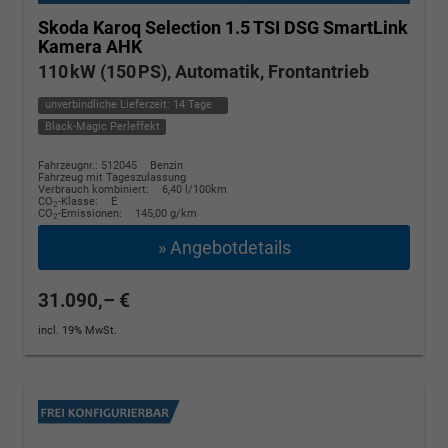
Skoda Karoq
Selection 1.5 TSI DSG SmartLink
Kamera AHK
110 kW (150 PS), Automatik, Frontantrieb
unverbindliche Lieferzeit:
14 Tage
Black-Magic Perleffekt
Fahrzeugnr.: 512045
Benzin
Fahrzeug mit Tageszulassung
Verbrauch kombiniert:
6,40 l/100km
CO
-Klasse:
E
2
CO
-Emissionen:
145,00 g/km
2
» Angebotdetails
31.090,– €
incl. 19% MwSt.