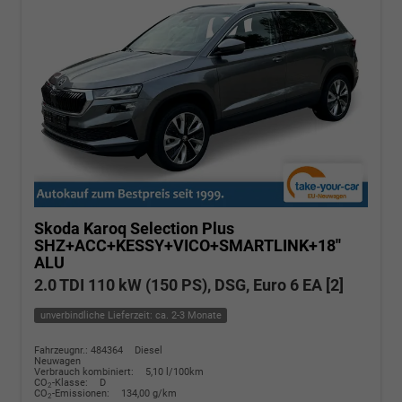
Skoda Karoq
Selection Plus
SHZ+ACC+KESSY+VICO+SMARTLINK+18''
ALU
2.0 TDI 110 kW (150 PS), DSG, Euro 6 EA [2]
unverbindliche Lieferzeit: ca. 2-3 Monate
Fahrzeugnr.: 484364
Diesel
Neuwagen
Verbrauch kombiniert:
5,10 l/100km
CO
-Klasse:
D
2
CO
-Emissionen:
134,00 g/km
2