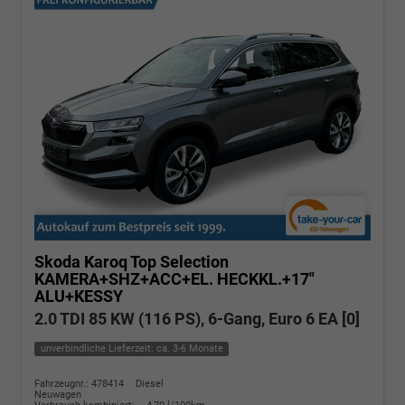
Skoda Karoq
Top Selection
KAMERA+SHZ+ACC+EL. HECKKL.+17"
ALU+KESSY
2.0 TDI 85 KW (116 PS), 6-Gang, Euro 6 EA [0]
unverbindliche Lieferzeit: ca. 3-6 Monate
Fahrzeugnr.: 478414
Diesel
Neuwagen