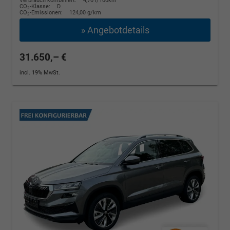
Verbrauch kombiniert:
4,70 l/100km
CO
-Klasse:
D
2
CO
-Emissionen:
124,00 g/km
2
» Angebotdetails
31.650,– €
incl. 19% MwSt.