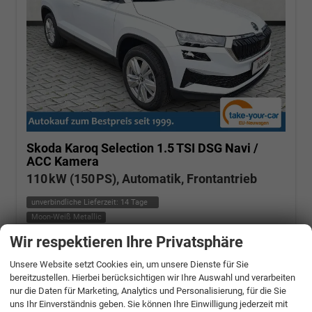
Skoda Karoq
Selection 1.5 TSI DSG Navi /
ACC Kamera
110 kW (150 PS), Automatik, Frontantrieb
unverbindliche Lieferzeit:
14 Tage
Moon-Weiß Metallic
Wir respektieren Ihre Privatsphäre
Fahrzeugnr.: 506662
Benzin
Fahrzeug mit Tageszulassung
Verbrauch kombiniert:
6,20 l/100km
Unsere Website setzt Cookies ein, um unsere Dienste für Sie
CO
-Klasse:
E
2
bereitzustellen. Hierbei berücksichtigen wir Ihre Auswahl und verarbeiten
CO
-Emissionen:
140,00 g/km
2
nur die Daten für Marketing, Analytics und Personalisierung, für die Sie
» Angebotdetails
uns Ihr Einverständnis geben. Sie können Ihre Einwilligung jederzeit mit