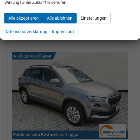
Wirkung für die Zukunft widerrufen.
30.684,– €
Alle akzeptieren
Alle ablehnen
Einstellungen
incl. 19% MwSt.
UVP:
40.740,– €
Datenschutzerklärung
Impressum