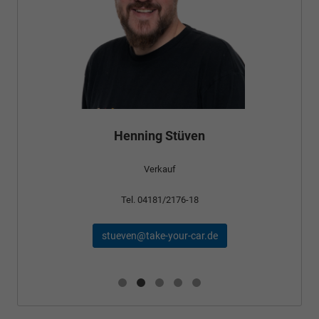
Henning Stüven
Verkauf
Tel. 04181/2176-18
stueven@take-your-car.de