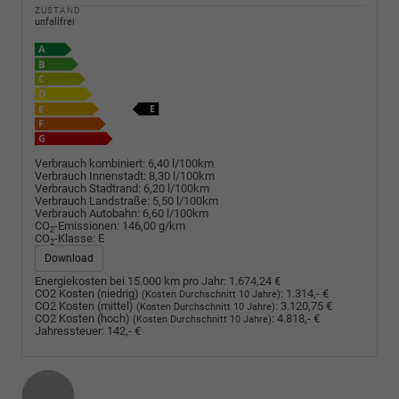
ZUSTAND
unfallfrei
Verbrauch kombiniert:
6,40 l/100km
Verbrauch Innenstadt:
8,30 l/100km
Verbrauch Stadtrand:
6,20 l/100km
Verbrauch Landstraße:
5,50 l/100km
Verbrauch Autobahn:
6,60 l/100km
CO
-Emissionen:
146,00 g/km
2
CO
-Klasse:
E
2
Download
Energiekosten bei 15.000 km pro Jahr:
1.674,24 €
CO2 Kosten (niedrig)
:
1.314,- €
(Kosten Durchschnitt 10 Jahre)
CO2 Kosten (mittel)
:
3.120,75 €
(Kosten Durchschnitt 10 Jahre)
CO2 Kosten (hoch)
:
4.818,- €
(Kosten Durchschnitt 10 Jahre)
Jahressteuer:
142,- €