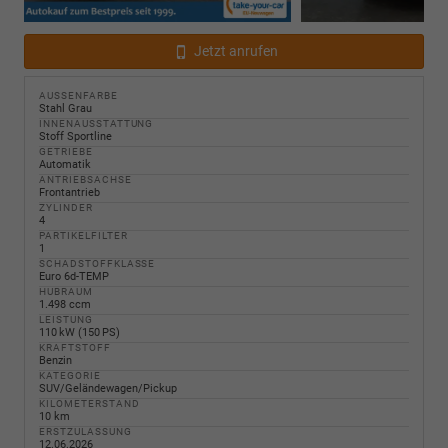
Jetzt anrufen
AUSSENFARBE
Stahl Grau
INNENAUSSTATTUNG
Stoff Sportline
GETRIEBE
Automatik
ANTRIEBSACHSE
Frontantrieb
ZYLINDER
4
PARTIKELFILTER
1
SCHADSTOFFKLASSE
Euro 6d-TEMP
HUBRAUM
1.498 ccm
LEISTUNG
110 kW (150 PS)
KRAFTSTOFF
Benzin
KATEGORIE
SUV/Geländewagen/Pickup
KILOMETERSTAND
10 km
ERSTZULASSUNG
12.06.2026