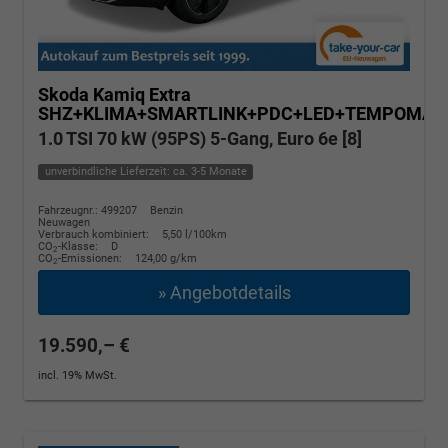
Skoda Kamiq
Extra
SHZ+KLIMA+SMARTLINK+PDC+LED+TEMPOMAT
1.0 TSI 70 kW (95PS) 5-Gang, Euro 6e [8]
unverbindliche Lieferzeit: ca. 3-5 Monate
Fahrzeugnr.: 499207
Benzin
Neuwagen
Verbrauch kombiniert:
5,50 l/100km
CO
-Klasse:
D
2
CO
-Emissionen:
124,00 g/km
2
» Angebotdetails
19.590,– €
incl. 19% MwSt.