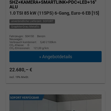
SHZ+KAMERA+SMARTLINK+PDC+LED+16"
ALU
1.0 TSI 85 kW (115PS) 6-Gang, Euro-6 EB [15]
unverbindliche Lieferzeit: SOFORT
Graphite-Grau Metallic
Fahrzeugnr.: 504150
Benzin
Neuwagen
Verbrauch kombiniert:
5,40 l/100km
CO
-Klasse:
D
2
CO
-Emissionen:
121,00 g/km
2
» Angebotdetails
22.680,– €
incl. 19% MwSt.