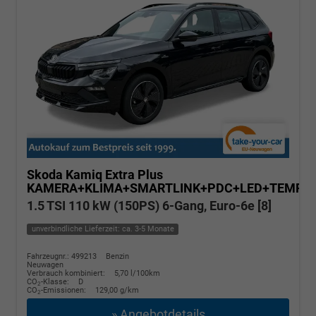
Skoda Kamiq
Extra Plus
KAMERA+KLIMA+SMARTLINK+PDC+LED+TEMPO
1.5 TSI 110 kW (150PS) 6-Gang, Euro-6e [8]
unverbindliche Lieferzeit: ca. 3-5 Monate
Fahrzeugnr.: 499213
Benzin
Neuwagen
Verbrauch kombiniert:
5,70 l/100km
CO
-Klasse:
D
2
CO
-Emissionen:
129,00 g/km
2
» Angebotdetails