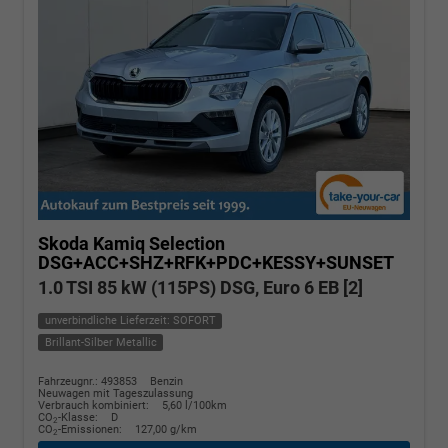
Skoda Kamiq
Selection
DSG+ACC+SHZ+RFK+PDC+KESSY+SUNSET
1.0 TSI 85 kW (115PS) DSG, Euro 6 EB [2]
unverbindliche Lieferzeit: SOFORT
Brillant-Silber Metallic
Fahrzeugnr.: 493853
Benzin
Neuwagen mit Tageszulassung
Verbrauch kombiniert:
5,60 l/100km
CO
-Klasse:
D
2
CO
-Emissionen:
127,00 g/km
2