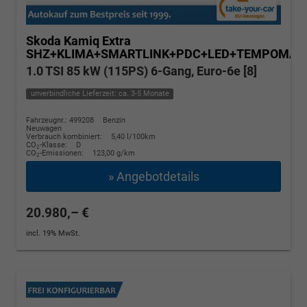
Skoda Kamiq
Extra
SHZ+KLIMA+SMARTLINK+PDC+LED+TEMPOMAT
1.0 TSI 85 kW (115PS) 6-Gang, Euro-6e [8]
unverbindliche Lieferzeit: ca. 3-5 Monate
Fahrzeugnr.: 499208
Benzin
Neuwagen
Verbrauch kombiniert:
5,40 l/100km
CO
-Klasse:
D
2
CO
-Emissionen:
123,00 g/km
2
» Angebotdetails
20.980,– €
incl. 19% MwSt.