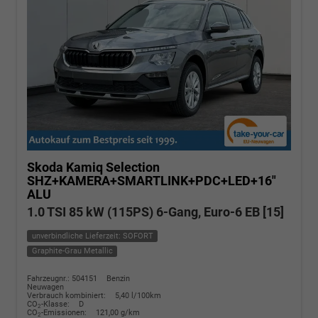
Skoda Kamiq
Selection
SHZ+KAMERA+SMARTLINK+PDC+LED+16"
ALU
1.0 TSI 85 kW (115PS) 6-Gang, Euro-6 EB [15]
unverbindliche Lieferzeit: SOFORT
Graphite-Grau Metallic
Fahrzeugnr.: 504151
Benzin
Neuwagen
Verbrauch kombiniert:
5,40 l/100km
CO
-Klasse:
D
2
CO
-Emissionen:
121,00 g/km
2