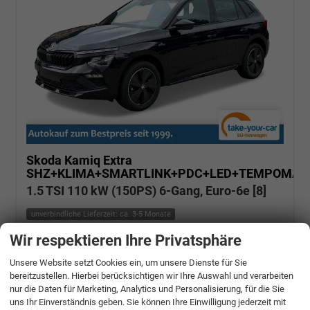
Skoda Kamiq
Extra
SHZ+KLIMA+SMARTLINK+PDC+LED+TEMPOMAT
1.5 TSI 110 kW (150PS) 6-Gang, Euro-6e [8]
unverbindliche Lieferzeit: ca. 3-5 Monate
Wir respektieren Ihre Privatsphäre
Fahrzeugnr.: 508975
Benzin
Neuwagen
Verbrauch kombiniert:
5,70 l/100km
Unsere Website setzt Cookies ein, um unsere Dienste für Sie
CO
-Klasse:
D
2
CO
-Emissionen:
129,00 g/km
bereitzustellen. Hierbei berücksichtigen wir Ihre Auswahl und verarbeiten
2
nur die Daten für Marketing, Analytics und Personalisierung, für die Sie
» Angebotdetails
uns Ihr Einverständnis geben. Sie können Ihre Einwilligung jederzeit mit