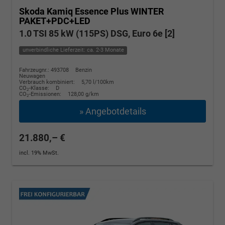
Skoda Kamiq
Essence Plus WINTER
PAKET+PDC+LED
1.0 TSI 85 kW (115PS) DSG, Euro 6e [2]
unverbindliche Lieferzeit: ca. 2-3 Monate
Fahrzeugnr.: 493708
Benzin
Neuwagen
Verbrauch kombiniert:
5,70 l/100km
CO
-Klasse:
D
2
CO
-Emissionen:
128,00 g/km
2
» Angebotdetails
21.880,– €
incl. 19% MwSt.