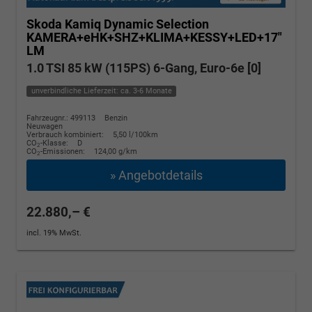
Skoda Kamiq
Dynamic Selection
KAMERA+eHK+SHZ+KLIMA+KESSY+LED+17"
LM
1.0 TSI 85 kW (115PS) 6-Gang, Euro-6e [0]
unverbindliche Lieferzeit: ca. 3-6 Monate
Fahrzeugnr.: 499113
Benzin
Neuwagen
Verbrauch kombiniert:
5,50 l/100km
CO
-Klasse:
D
2
CO
-Emissionen:
124,00 g/km
2
» Angebotdetails
22.880,– €
incl. 19% MwSt.