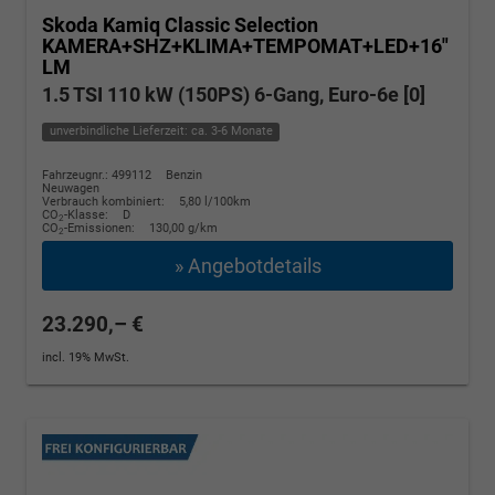
Skoda Kamiq
Classic Selection
KAMERA+SHZ+KLIMA+TEMPOMAT+LED+16"
LM
1.5 TSI 110 kW (150PS) 6-Gang, Euro-6e [0]
unverbindliche Lieferzeit: ca. 3-6 Monate
Fahrzeugnr.: 499112
Benzin
Neuwagen
Verbrauch kombiniert:
5,80 l/100km
CO
-Klasse:
D
2
CO
-Emissionen:
130,00 g/km
2
» Angebotdetails
23.290,– €
incl. 19% MwSt.