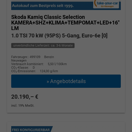
Skoda Kamiq
Classic Selection
KAMERA+SHZ+KLIMA+TEMPOMAT+LED+16"
LM
1.0 TSI 70 kW (95PS) 5-Gang, Euro-6e [0]
unverbindliche Lieferzeit: ca. 3-6 Monate
Fahrzeugnr.: 499109
Benzin
Neuwagen
Verbrauch kombiniert:
5,50 l/100km
CO
-Klasse:
D
2
CO
-Emissionen:
124,00 g/km
2
» Angebotdetails
20.190,– €
incl. 19% MwSt.