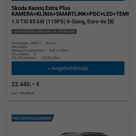
Skoda Kamiq
Extra Plus
KAMERA+KLIMA+SMARTLINK+PDC+LED+TEMPO
1.0 TSI 85 kW (115PS) 6-Gang, Euro-6e [8]
unverbindliche Lieferzeit: ca. 3-5 Monate
Fahrzeugnr.: 499211
Benzin
Neuwagen
Verbrauch kombiniert:
5,40 l/100km
CO
-Klasse:
D
2
CO
-Emissionen:
123,00 g/km
2
» Angebotdetails
22.440,– €
incl. 19% MwSt.