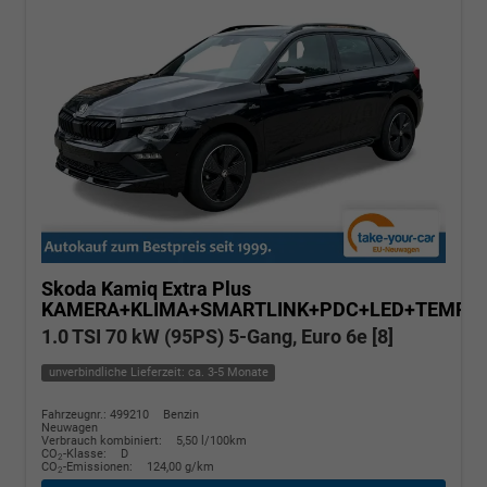
Skoda Kamiq
Extra Plus
KAMERA+KLIMA+SMARTLINK+PDC+LED+TEMPO
1.0 TSI 70 kW (95PS) 5-Gang, Euro 6e [8]
unverbindliche Lieferzeit: ca. 3-5 Monate
Fahrzeugnr.: 499210
Benzin
Neuwagen
Verbrauch kombiniert:
5,50 l/100km
CO
-Klasse:
D
2
CO
-Emissionen:
124,00 g/km
2