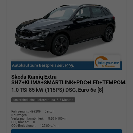
Skoda Kamiq
Extra
SHZ+KLIMA+SMARTLINK+PDC+LED+TEMPOMAT
1.0 TSI 85 kW (115PS) DSG, Euro 6e [8]
unverbindliche Lieferzeit: ca. 3-5 Monate
Fahrzeugnr.: 499209
Benzin
Neuwagen
Verbrauch kombiniert:
5,60 l/100km
CO
-Klasse:
D
2
CO
-Emissionen:
127,00 g/km
2