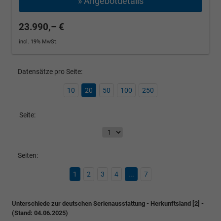
» Angebotdetails
23.990,– €
incl. 19% MwSt.
Datensätze pro Seite:
10
20
50
100
250
Seite:
Seiten:
1
2
3
4
...
7
Unterschiede zur deutschen Serienausstattung - Herkunftsland [2] -
(Stand: 04.06.2025)