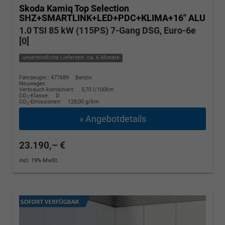
Skoda Kamiq
Top Selection
SHZ+SMARTLINK+LED+PDC+KLIMA+16" ALU
1.0 TSI 85 kW (115PS) 7-Gang DSG, Euro-6e
[0]
unverbindliche Lieferzeit: ca. 6 Monate
Fahrzeugnr.: 477689
Benzin
Neuwagen
Verbrauch kombiniert:
5,70 l/100km
CO
-Klasse:
D
2
CO
-Emissionen:
128,00 g/km
2
» Angebotdetails
23.190,– €
incl. 19% MwSt.