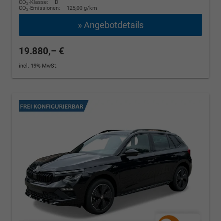
CO
-Klasse:
D
2
CO
-Emissionen:
125,00 g/km
2
» Angebotdetails
19.880,– €
incl. 19% MwSt.