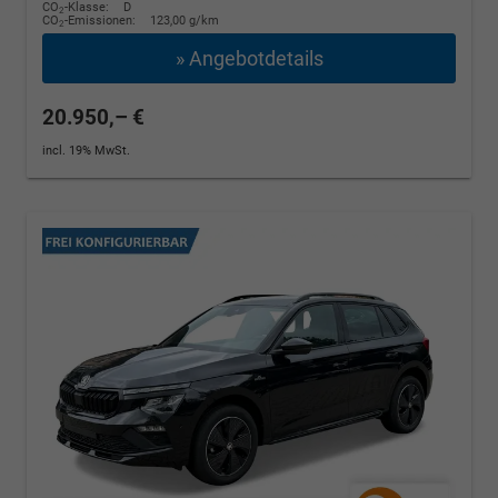
CO
-Klasse:
D
2
CO
-Emissionen:
123,00 g/km
2
» Angebotdetails
20.950,– €
incl. 19% MwSt.