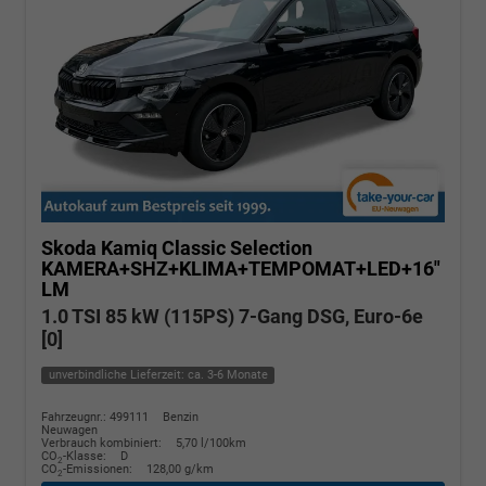
Skoda Kamiq
Classic Selection
KAMERA+SHZ+KLIMA+TEMPOMAT+LED+16"
LM
1.0 TSI 85 kW (115PS) 7-Gang DSG, Euro-6e
[0]
unverbindliche Lieferzeit: ca. 3-6 Monate
Fahrzeugnr.: 499111
Benzin
Neuwagen
Verbrauch kombiniert:
5,70 l/100km
CO
-Klasse:
D
2
CO
-Emissionen:
128,00 g/km
2