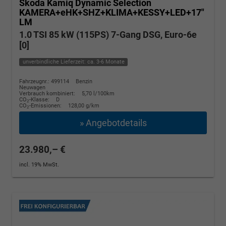
Skoda Kamiq
Dynamic Selection
KAMERA+eHK+SHZ+KLIMA+KESSY+LED+17"
LM
1.0 TSI 85 kW (115PS) 7-Gang DSG, Euro-6e
[0]
unverbindliche Lieferzeit: ca. 3-6 Monate
Fahrzeugnr.: 499114
Benzin
Neuwagen
Verbrauch kombiniert:
5,70 l/100km
CO
-Klasse:
D
2
CO
-Emissionen:
128,00 g/km
2
» Angebotdetails
23.980,– €
incl. 19% MwSt.