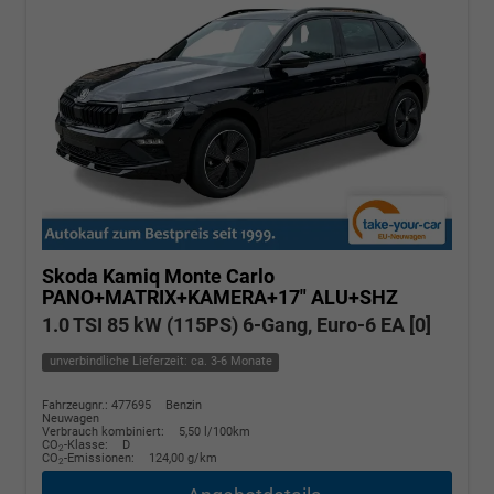
Skoda Kamiq
Monte Carlo
PANO+MATRIX+KAMERA+17" ALU+SHZ
1.0 TSI 85 kW (115PS) 6-Gang, Euro-6 EA [0]
unverbindliche Lieferzeit: ca. 3-6 Monate
Fahrzeugnr.: 477695
Benzin
Neuwagen
Verbrauch kombiniert:
5,50 l/100km
CO
-Klasse:
D
2
CO
-Emissionen:
124,00 g/km
2