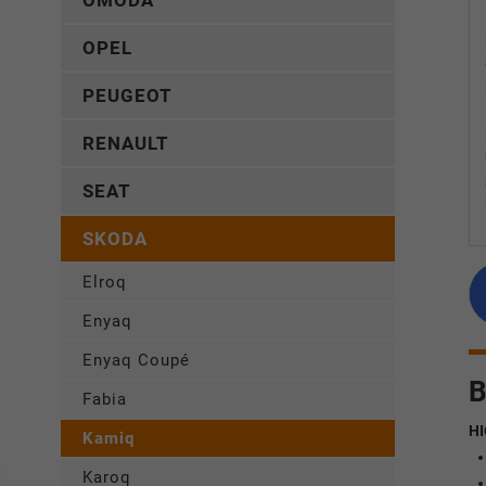
OMODA
OPEL
PEUGEOT
RENAULT
SEAT
SKODA
Elroq
Enyaq
Enyaq Coupé
B
Fabia
HI
Kamiq
Karoq