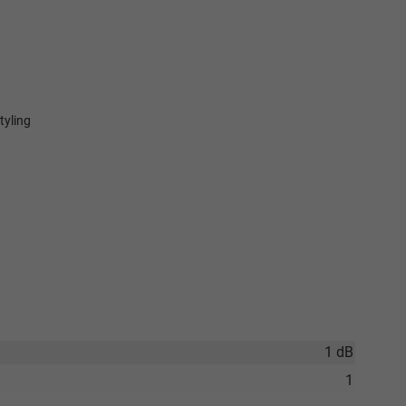
tyling
Elvedin Calakovic
Verkauf
Tel. 04181/2176-27
1 dB
calakovic@take-your-car.de
1