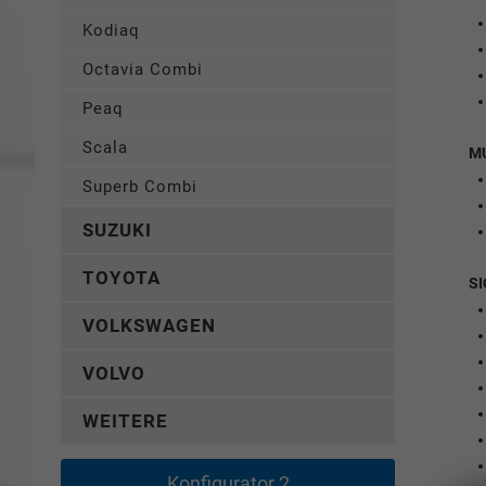
Kodiaq
Octavia Combi
Peaq
Scala
M
Superb Combi
SUZUKI
TOYOTA
SI
VOLKSWAGEN
VOLVO
WEITERE
Konfigurator 2