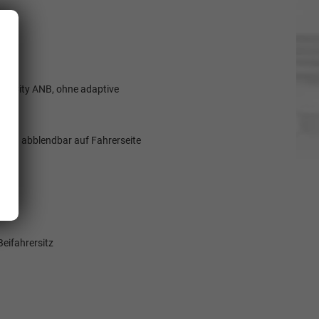
l. City ANB, ohne adaptive
tisch abblendbar auf Fahrerseite
eifahrersitz