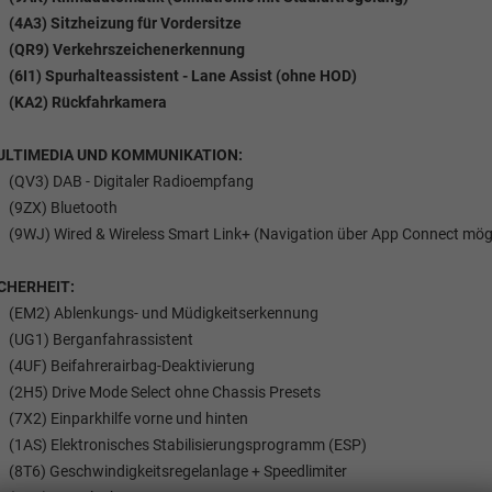
(4A3) Sitzheizung für Vordersitze
(QR9) Verkehrszeichenerkennung
(6I1) Spurhalteassistent - Lane Assist (ohne HOD)
(KA2) Rückfahrkamera
ULTIMEDIA UND KOMMUNIKATION:
(QV3) DAB - Digitaler Radioempfang
(9ZX) Bluetooth
(9WJ) Wired & Wireless Smart Link+ (Navigation über App Connect mögl
CHERHEIT:
(EM2) Ablenkungs- und Müdigkeitserkennung
(UG1) Berganfahrassistent
(4UF) Beifahrerairbag-Deaktivierung
(2H5) Drive Mode Select ohne Chassis Presets
(7X2) Einparkhilfe vorne und hinten
(1AS) Elektronisches Stabilisierungsprogramm (ESP)
(8T6) Geschwindigkeitsregelanlage + Speedlimiter