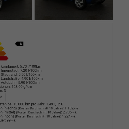
 kombiniert:
5,70 l/100km
 Innenstadt:
7,20 l/100km
 Stadtrand:
5,50 l/100km
 Landstraße:
4,90 l/100km
 Autobahn:
5,90 l/100km
sionen:
128,00 g/km
e:
D
ad
ten bei 15.000 km pro Jahr:
1.491,12 €
n (niedrig)
:
1.152,- €
(Kosten Durchschnitt 10 Jahre)
n (mittel)
:
2.736,- €
(Kosten Durchschnitt 10 Jahre)
n (hoch)
:
4.224,- €
(Kosten Durchschnitt 10 Jahre)
uer:
99,- €