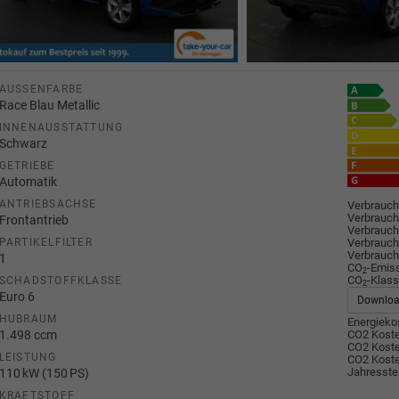
AUSSENFARBE
Race Blau Metallic
INNENAUSSTATTUNG
Schwarz
GETRIEBE
Automatik
ANTRIEBSACHSE
Verbrauch
Verbrauch
Frontantrieb
Verbrauch
Verbrauch
PARTIKELFILTER
Verbrauch
1
CO
-Emis
2
CO
-Klass
SCHADSTOFFKLASSE
2
Euro 6
Downlo
HUBRAUM
Energiekos
1.498 ccm
CO2 Koste
CO2 Koste
LEISTUNG
CO2 Koste
Jahresste
110 kW (150 PS)
KRAFTSTOFF