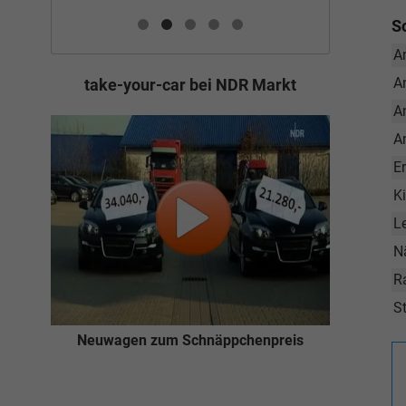
S
A
A
take-your-car bei NDR Markt
A
A
E
K
L
N
R
St
Neuwagen zum Schnäppchenpreis