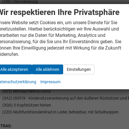
(1N1) Servolenkung
(7L6) Start-Stop Automatik
Wir respektieren Ihre Privatsphäre
(4L6) Innenspiegel automatisch abblendbar
nsere Website setzt Cookies ein, um unsere Dienste für Sie
(NZ2) Notrufsystem eCall+
ereitzustellen. Hierbei berücksichtigen wir Ihre Auswahl und
(4X3) Kopf- und Seitenairbags vorne
erarbeiten nur die Daten für Marketing, Analytics und
(6K2) ""FRONT ASSIST"" Radarbeobachtung des Raums vor dem Fzg., ink
ersonalisierung, für die Sie uns Ihr Einverständnis geben. Sie
önnen Ihre Einwilligung jederzeit mit Wirkung für die Zukunft
NNENAUSSTATTUNG UND KOMFORT:
iderrufen.
(6XK) Außenspiegel elektr. einstell-/heizbar und heranklappbar automa
(4R4) elektrische Fensterheber vorne und hinten
Alle akzeptieren
Alle ablehnen
Einstellungen
(3L3) Vordersitze manuell höhenverstellbar
(4I3) Keyless Entry (KESSY)
atenschutzerklärung
Impressum
(7P4) Lendenwirbelstütze, manuell einstellbar in Vordersitzlehnen
(6E3) Mittelarmlehne vorne
(3A2) ISOFIX - Kindersitzverankerung auf den äußeren Rücksitzen und B
(3Q6) 3 Kopfstützen hinten
(2ZD) Multifunktionslenkrad in Leder, beheizbar, mit Schaltwippen
XTRAS: