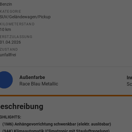
Benzin
KATEGORIE
SUV/Geländewagen/Pickup
KILOMETERSTAND
10 km
ERSTZULASSUNG
01.04.2026
ZUSTAND
unfallfrei
Außenfarbe
In
Race Blau Metallic
Sc
eschreibung
GHLIGHTS:
(1M6) Anhängevorrichtung schwenkbar (elektr. auslösbar)
(9AK) Klimaautomatik (Climatronic mit Stauluftregelung)