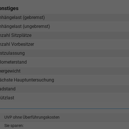
onstiges
nhängelast (gebremst)
nhängelast (ungebremst)
nzahl Sitzplätze
nzahl Vorbesitzer
rstzulassung
ilometerstand
eergewicht
ächste Hauptuntersuchung
adstand
ützlast
UVP ohne Überführungskosten
Sie sparen: