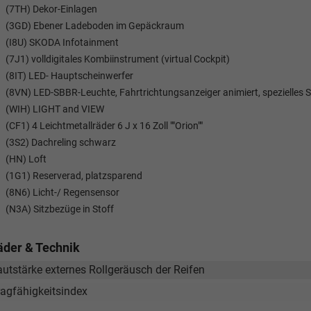
(7TH) Dekor-Einlagen
(3GD) Ebener Ladeboden im Gepäckraum
(I8U) SKODA Infotainment
(7J1) volldigitales Kombiinstrument (virtual Cockpit)
(8IT) LED- Hauptscheinwerfer
(8VN) LED-SBBR-Leuchte, Fahrtrichtungsanzeiger animiert, spezielles S
(WIH) LIGHT and VIEW
(CF1) 4 Leichtmetallräder 6 J x 16 Zoll ""Orion""
(3S2) Dachreling schwarz
(HN) Loft
(1G1) Reserverad, platzsparend
Tom Wollschläger
yamin Schael
(8N6) Licht-/ Regensensor
(N3A) Sitzbezüge in Stoff
Verkauf
Verkauf
äder & Technik
Tel. 04181/2176-21
. 04181/2176-24
autstärke externes Rollgeräusch der Reifen
wollschlaeger@take-your-car.de
l@take-your-car.de
ragfähigkeitsindex