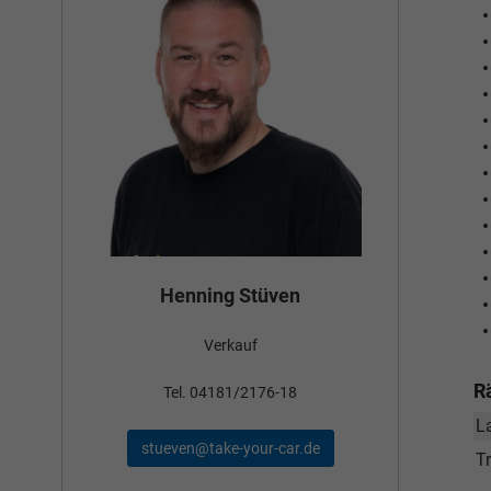
Bün
Henning Stüven
Verkauf
nden
R
Tel
Tel. 04181/2176-18
L
schae
stueven@take-your-car.de
de
T