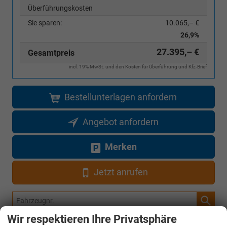
Überführungskosten
Sie sparen:
10.065,– €
26,9%
27.395,– €
Gesamtpreis
incl. 19% MwSt. und den Kosten für Überführung und Kfz-Brief
Bestellunterlagen anfordern
Angebot anfordern
Merken
Jetzt anrufen
Fahrzeugnr.
Wir respektieren Ihre Privatsphäre