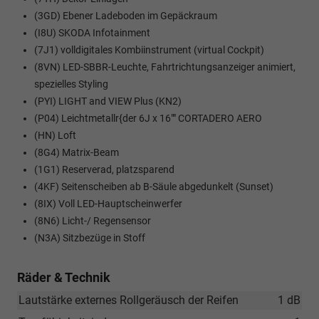
(3GD) Ebener Ladeboden im Gepäckraum
(I8U) SKODA Infotainment
(7J1) volldigitales Kombiinstrument (virtual Cockpit)
(8VN) LED-SBBR-Leuchte, Fahrtrichtungsanzeiger animiert,
spezielles Styling
(PYI) LIGHT and VIEW Plus (KN2)
(P04) Leichtmetallr{der 6J x 16"" CORTADERO AERO
(HN) Loft
(8G4) Matrix-Beam
(1G1) Reserverad, platzsparend
(4KF) Seitenscheiben ab B-Säule abgedunkelt (Sunset)
(8IX) Voll LED-Hauptscheinwerfer
(8N6) Licht-/ Regensensor
(N3A) Sitzbezüge in Stoff
Räder & Technik
Lautstärke externes Rollgeräusch der Reifen
1 dB