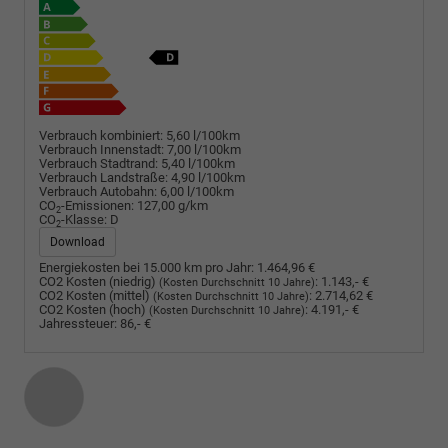
Verbrauch kombiniert:
5,60 l/100km
Verbrauch Innenstadt:
7,00 l/100km
Verbrauch Stadtrand:
5,40 l/100km
Verbrauch Landstraße:
4,90 l/100km
Verbrauch Autobahn:
6,00 l/100km
CO
-Emissionen:
127,00 g/km
2
CO
-Klasse:
D
2
Download
Energiekosten bei 15.000 km pro Jahr:
1.464,96 €
CO2 Kosten (niedrig)
:
1.143,- €
(Kosten Durchschnitt 10 Jahre)
CO2 Kosten (mittel)
:
2.714,62 €
(Kosten Durchschnitt 10 Jahre)
CO2 Kosten (hoch)
:
4.191,- €
(Kosten Durchschnitt 10 Jahre)
Jahressteuer:
86,- €