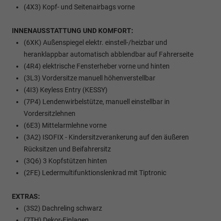
(4X3) Kopf- und Seitenairbags vorne
INNENAUSSTATTUNG UND KOMFORT:
(6XK) Außenspiegel elektr. einstell-/heizbar und
heranklappbar automatisch abblendbar auf Fahrerseite
(4R4) elektrische Fensterheber vorne und hinten
(3L3) Vordersitze manuell höhenverstellbar
(4I3) Keyless Entry (KESSY)
(7P4) Lendenwirbelstütze, manuell einstellbar in
Vordersitzlehnen
(6E3) Mittelarmlehne vorne
(3A2) ISOFIX - Kindersitzverankerung auf den äußeren
Rücksitzen und Beifahrersitz
(3Q6) 3 Kopfstützen hinten
(2FE) Ledermultifunktionslenkrad mit Tiptronic
EXTRAS:
(3S2) Dachreling schwarz
(7TH) Dekor-Einlagen