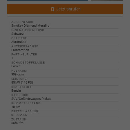
Jetzt anrufen
AUSSENFARBE
Smokey Diamond Metallic
INNENAUSSTATTUNG
Schwarz
GETRIEBE
Automatik
ANTRIEBSACHSE
Frontantrieb
PARTIKELFILTER
1
SCHADSTOFFKLASSE
Euro 6
HUBRAUM
999 ccm
LEISTUNG
85 kW (116 PS)
KRAFTSTOFF
Benzin
KATEGORIE
SUV/Geländewagen/Pickup
KILOMETERSTAND
10 km
ERSTZULASSUNG
01.05.2026
ZUSTAND
unfallfrei