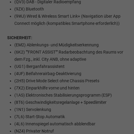
(QV3) DAB - Digitaler Radioempfang
(9ZX) Bluetooth
(9WJ) Wired & Wireless Smart Link+ (Navigation über App
Connect möglich (kompatibles Smartphone erforderlich))
SICHERHEIT:
(EM2) Ablenkungs- und Müdigkeitserkennung
(6K2) ""FRONT ASSIST"" Radarbeobachtung des Raums vor
dem Fzg., inkl. City ANB, ohne adaptive
(UG1) Berganfahrassistent
(4UF) Beifahrerairbag-Deaktivierung
(2H5) Drive Mode Select ohne Chassis Presets
(7X2) Einparkhilfe vorne und hinten
(1AS) Elektronisches Stabilisierungsprogramm (ESP)
(8T6) Geschwindigkeitsregelanlage + Speedlimiter
(1N1) Servolenkung
(7L6) Start-Stop Automatik
(4L6) Innenspiegel automatisch abblendbar
(NZ4) Privater Notruf