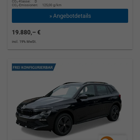
CO
-Klasse:
D
2
CO
-Emissionen:
125,00 g/km
2
» Angebotdetails
19.880,– €
incl. 19% MwSt.