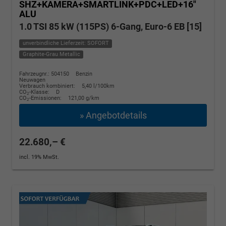
SHZ+KAMERA+SMARTLINK+PDC+LED+16"
ALU
1.0 TSI 85 kW (115PS) 6-Gang, Euro-6 EB [15]
unverbindliche Lieferzeit: SOFORT
Graphite-Grau Metallic
Fahrzeugnr.: 504150
Benzin
Neuwagen
Verbrauch kombiniert:
5,40 l/100km
CO
-Klasse:
D
2
CO
-Emissionen:
121,00 g/km
2
» Angebotdetails
22.680,– €
incl. 19% MwSt.