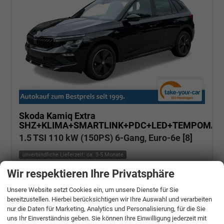
Skoda Kamiq
Extra
SHZ+KLIMA+SMARTLINK+PDC+LED+TEMPOMAT
1.5 TSI 110 kW (150PS) 6-Gang, Euro-6e [8]
unverbindliche Lieferzeit: ca. 3-5 Monate
Wir respektieren Ihre Privatsphäre
Fahrzeugnr.: 508975
Benzin
Neuwagen
Verbrauch kombiniert:
5,70 l/100km
Unsere Website setzt Cookies ein, um unsere Dienste für Sie
CO
-Klasse:
D
2
CO
-Emissionen:
129,00 g/km
bereitzustellen. Hierbei berücksichtigen wir Ihre Auswahl und verarbeiten
2
nur die Daten für Marketing, Analytics und Personalisierung, für die Sie
» Angebotdetails
uns Ihr Einverständnis geben. Sie können Ihre Einwilligung jederzeit mit