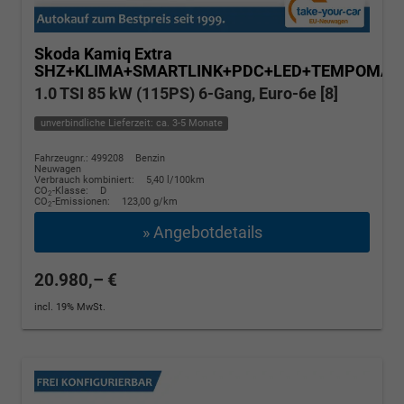
Skoda Kamiq
Extra
SHZ+KLIMA+SMARTLINK+PDC+LED+TEMPOMAT
1.0 TSI 85 kW (115PS) 6-Gang, Euro-6e [8]
unverbindliche Lieferzeit: ca. 3-5 Monate
Fahrzeugnr.: 499208
Benzin
Neuwagen
Verbrauch kombiniert:
5,40 l/100km
CO
-Klasse:
D
2
CO
-Emissionen:
123,00 g/km
2
» Angebotdetails
20.980,– €
incl. 19% MwSt.