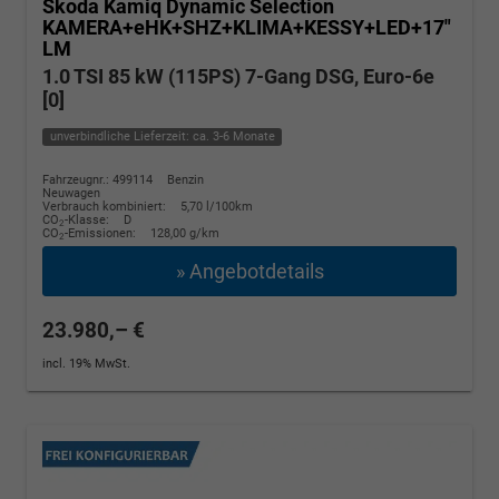
Skoda Kamiq
Dynamic Selection
KAMERA+eHK+SHZ+KLIMA+KESSY+LED+17"
LM
1.0 TSI 85 kW (115PS) 7-Gang DSG, Euro-6e
[0]
unverbindliche Lieferzeit: ca. 3-6 Monate
Fahrzeugnr.: 499114
Benzin
Neuwagen
Verbrauch kombiniert:
5,70 l/100km
CO
-Klasse:
D
2
CO
-Emissionen:
128,00 g/km
2
» Angebotdetails
23.980,– €
incl. 19% MwSt.