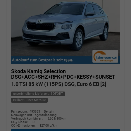
Skoda Kamiq
Selection
DSG+ACC+SHZ+RFK+PDC+KESSY+SUNSET
1.0 TSI 85 kW (115PS) DSG, Euro 6 EB [2]
unverbindliche Lieferzeit: SOFORT
Brillant-Silber Metallic
Fahrzeugnr.: 493853
Benzin
Neuwagen mit Tageszulassung
Verbrauch kombiniert:
5,60 l/100km
CO
-Klasse:
D
2
CO
-Emissionen:
127,00 g/km
2