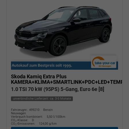
Skoda Kamiq
Extra Plus
KAMERA+KLIMA+SMARTLINK+PDC+LED+TEMPO
1.0 TSI 70 kW (95PS) 5-Gang, Euro 6e [8]
unverbindliche Lieferzeit: ca. 3-5 Monate
Fahrzeugnr.: 499210
Benzin
Neuwagen
Verbrauch kombiniert:
5,50 l/100km
CO
-Klasse:
D
2
CO
-Emissionen:
124,00 g/km
2