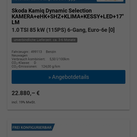
Skoda Kamiq
Dynamic Selection
KAMERA+eHK+SHZ+KLIMA+KESSY+LED+17"
LM
1.0 TSI 85 kW (115PS) 6-Gang, Euro-6e [0]
unverbindliche Lieferzeit: ca. 3-6 Monate
Fahrzeugnr.: 499113
Benzin
Neuwagen
Verbrauch kombiniert:
5,50 l/100km
CO
-Klasse:
D
2
CO
-Emissionen:
124,00 g/km
2
» Angebotdetails
22.880,– €
incl. 19% MwSt.