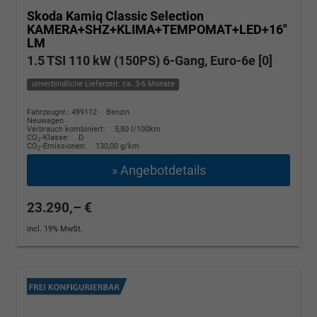
Skoda Kamiq
Classic Selection
KAMERA+SHZ+KLIMA+TEMPOMAT+LED+16"
LM
1.5 TSI 110 kW (150PS) 6-Gang, Euro-6e [0]
unverbindliche Lieferzeit: ca. 3-6 Monate
Fahrzeugnr.: 499112
Benzin
Neuwagen
Verbrauch kombiniert:
5,80 l/100km
CO
-Klasse:
D
2
CO
-Emissionen:
130,00 g/km
2
» Angebotdetails
23.290,– €
incl. 19% MwSt.