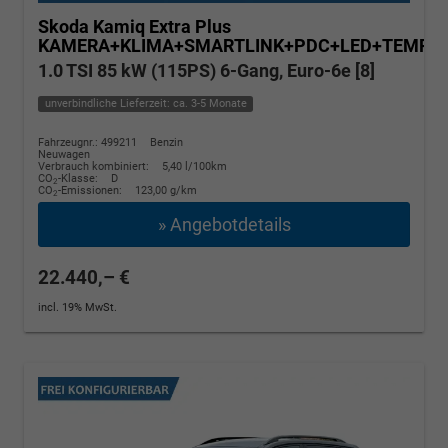
Skoda Kamiq
Extra Plus
KAMERA+KLIMA+SMARTLINK+PDC+LED+TEMPO
1.0 TSI 85 kW (115PS) 6-Gang, Euro-6e [8]
unverbindliche Lieferzeit: ca. 3-5 Monate
Fahrzeugnr.: 499211
Benzin
Neuwagen
Verbrauch kombiniert:
5,40 l/100km
CO
-Klasse:
D
2
CO
-Emissionen:
123,00 g/km
2
» Angebotdetails
22.440,– €
incl. 19% MwSt.