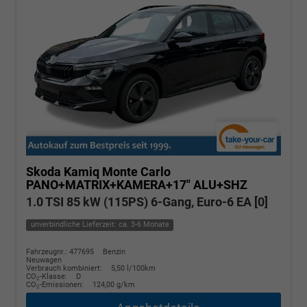
Skoda Kamiq
Monte Carlo
PANO+MATRIX+KAMERA+17" ALU+SHZ
1.0 TSI 85 kW (115PS) 6-Gang, Euro-6 EA [0]
unverbindliche Lieferzeit: ca. 3-6 Monate
Fahrzeugnr.: 477695
Benzin
Neuwagen
Verbrauch kombiniert:
5,50 l/100km
CO
-Klasse:
D
2
CO
-Emissionen:
124,00 g/km
2