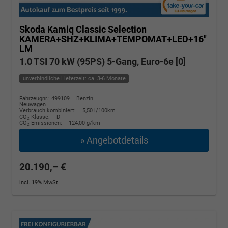
Skoda Kamiq
Classic Selection
KAMERA+SHZ+KLIMA+TEMPOMAT+LED+16"
LM
1.0 TSI 70 kW (95PS) 5-Gang, Euro-6e [0]
unverbindliche Lieferzeit: ca. 3-6 Monate
Fahrzeugnr.: 499109
Benzin
Neuwagen
Verbrauch kombiniert:
5,50 l/100km
CO
-Klasse:
D
2
CO
-Emissionen:
124,00 g/km
2
» Angebotdetails
20.190,– €
incl. 19% MwSt.