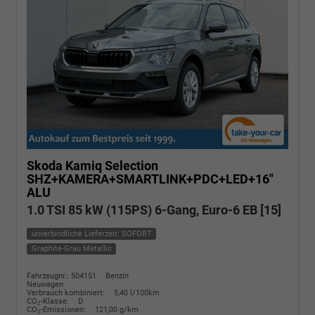
Skoda Kamiq
Selection
SHZ+KAMERA+SMARTLINK+PDC+LED+16"
ALU
1.0 TSI 85 kW (115PS) 6-Gang, Euro-6 EB [15]
unverbindliche Lieferzeit: SOFORT
Graphite-Grau Metallic
Fahrzeugnr.: 504151
Benzin
Neuwagen
Verbrauch kombiniert:
5,40 l/100km
CO
-Klasse:
D
2
CO
-Emissionen:
121,00 g/km
2