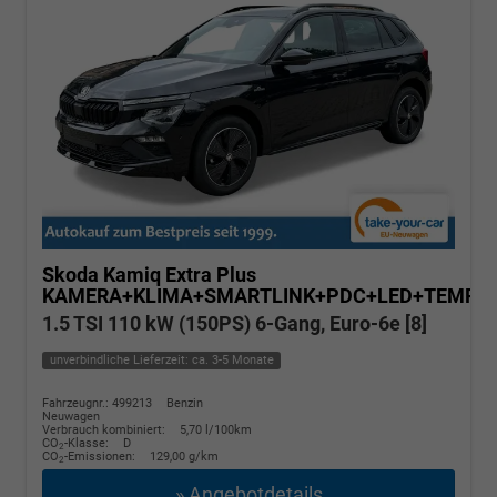
Skoda Kamiq
Extra Plus
KAMERA+KLIMA+SMARTLINK+PDC+LED+TEMPO
1.5 TSI 110 kW (150PS) 6-Gang, Euro-6e [8]
unverbindliche Lieferzeit: ca. 3-5 Monate
Fahrzeugnr.: 499213
Benzin
Neuwagen
Verbrauch kombiniert:
5,70 l/100km
CO
-Klasse:
D
2
CO
-Emissionen:
129,00 g/km
2
» Angebotdetails