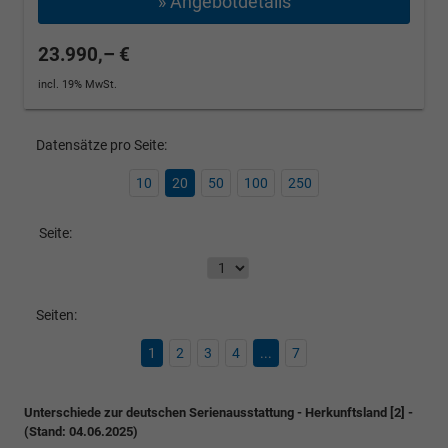
» Angebotdetails
23.990,– €
incl. 19% MwSt.
Datensätze pro Seite:
10
20
50
100
250
Seite:
Seiten:
1
2
3
4
...
7
Unterschiede zur deutschen Serienausstattung - Herkunftsland [2] -
(Stand: 04.06.2025)