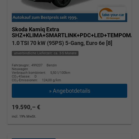
Skoda Kamiq
Extra
SHZ+KLIMA+SMARTLINK+PDC+LED+TEMPOMAT
1.0 TSI 70 kW (95PS) 5-Gang, Euro 6e [8]
unverbindliche Lieferzeit: ca. 3-5 Monate
Fahrzeugnr.: 499207
Benzin
Neuwagen
Verbrauch kombiniert:
5,50 l/100km
CO
-Klasse:
D
2
CO
-Emissionen:
124,00 g/km
2
» Angebotdetails
19.590,– €
incl. 19% MwSt.