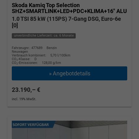
Skoda Kamiq
Top Selection
SHZ+SMARTLINK+LED+PDC+KLIMA+16" ALU
1.0 TSI 85 kW (115PS) 7-Gang DSG, Euro-6e
[0]
unverbindliche Lieferzeit: ca. 6 Monate
Fahrzeugnr.: 477689
Benzin
Neuwagen
Verbrauch kombiniert:
5,70 l/100km
CO
-Klasse:
D
2
CO
-Emissionen:
128,00 g/km
2
» Angebotdetails
23.190,– €
incl. 19% MwSt.