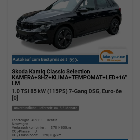
Skoda Kamiq
Classic Selection
KAMERA+SHZ+KLIMA+TEMPOMAT+LED+16"
LM
1.0 TSI 85 kW (115PS) 7-Gang DSG, Euro-6e
[0]
unverbindliche Lieferzeit: ca. 3-6 Monate
Fahrzeugnr.: 499111
Benzin
Neuwagen
Verbrauch kombiniert:
5,70 l/100km
CO
-Klasse:
D
2
CO
-Emissionen:
128,00 g/km
2