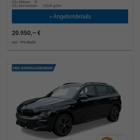
CO
-Klasse:
D
2
CO
-Emissionen:
123,00 g/km
2
» Angebotdetails
20.950,– €
incl. 19% MwSt.