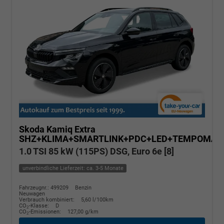
Skoda Kamiq
Extra
SHZ+KLIMA+SMARTLINK+PDC+LED+TEMPOMAT
1.0 TSI 85 kW (115PS) DSG, Euro 6e [8]
unverbindliche Lieferzeit: ca. 3-5 Monate
Fahrzeugnr.: 499209
Benzin
Neuwagen
Verbrauch kombiniert:
5,60 l/100km
CO
-Klasse:
D
2
CO
-Emissionen:
127,00 g/km
2