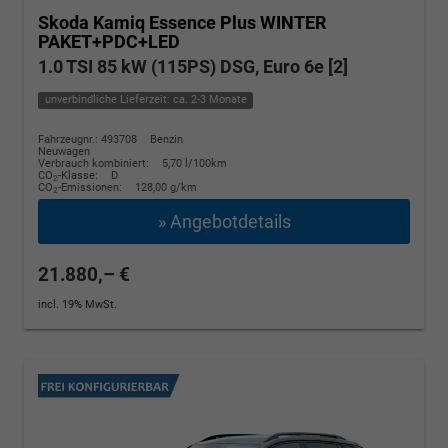
Skoda Kamiq
Essence Plus WINTER
PAKET+PDC+LED
1.0 TSI 85 kW (115PS) DSG, Euro 6e [2]
unverbindliche Lieferzeit: ca. 2-3 Monate
Fahrzeugnr.: 493708
Benzin
Neuwagen
Verbrauch kombiniert:
5,70 l/100km
CO
-Klasse:
D
2
CO
-Emissionen:
128,00 g/km
2
» Angebotdetails
21.880,– €
incl. 19% MwSt.