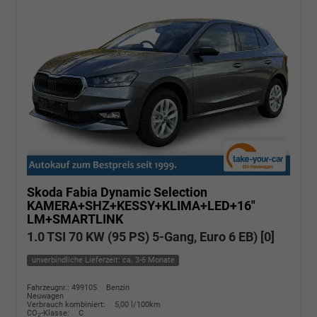
Skoda Fabia
Dynamic Selection
KAMERA+SHZ+KESSY+KLIMA+LED+16"
LM+SMARTLINK
1.0 TSI 70 KW (95 PS) 5-Gang, Euro 6 EB) [0]
unverbindliche Lieferzeit: ca. 3-6 Monate
Fahrzeugnr.: 499105
Benzin
Neuwagen
Verbrauch kombiniert:
5,00 l/100km
CO
-Klasse:
C
2