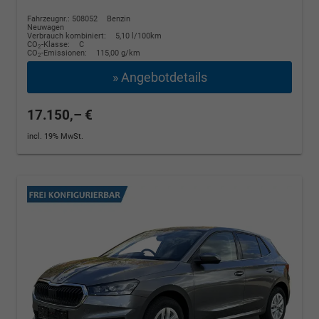
Fahrzeugnr.: 508052
Benzin
Neuwagen
Verbrauch kombiniert:
5,10 l/100km
CO
-Klasse:
C
2
CO
-Emissionen:
115,00 g/km
2
» Angebotdetails
17.150,– €
incl. 19% MwSt.