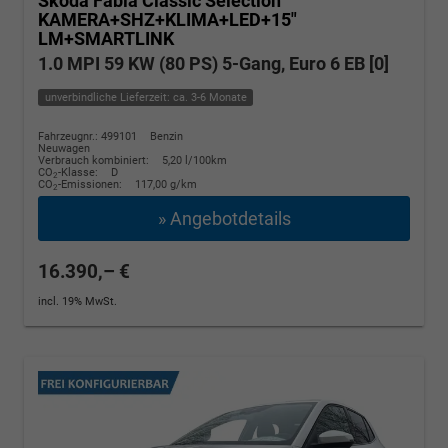
Skoda Fabia
Classic Selection
KAMERA+SHZ+KLIMA+LED+15"
LM+SMARTLINK
1.0 MPI 59 KW (80 PS) 5-Gang, Euro 6 EB [0]
unverbindliche Lieferzeit: ca. 3-6 Monate
Fahrzeugnr.: 499101
Benzin
Neuwagen
Verbrauch kombiniert:
5,20 l/100km
CO
-Klasse:
D
2
CO
-Emissionen:
117,00 g/km
2
» Angebotdetails
16.390,– €
incl. 19% MwSt.