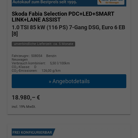
Skoda Fabia
Selection PDC+LED+SMART
LINK+LANE ASSIST
1.0 TSI 85 kW (116 PS) 7-Gang DSG, Euro 6 EB
[8]
unverbindliche Lieferzeit: ca. 5 Monate
Fahrzeugnr.: 508054
Benzin
Neuwagen
Verbrauch kombiniert:
5,50 l/100km
CO
-Klasse:
D
2
CO
-Emissionen:
126,00 g/km
2
» Angebotdetails
18.980,– €
incl. 19% MwSt.