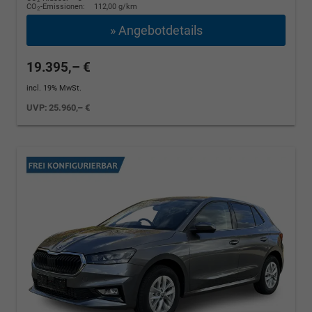
2
CO
-Emissionen:
112,00 g/km
2
» Angebotdetails
19.395,– €
incl. 19% MwSt.
UVP:
25.960,– €