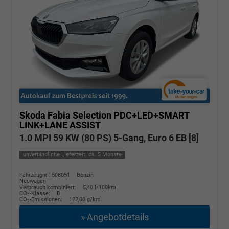
Skoda Fabia
Selection PDC+LED+SMART
LINK+LANE ASSIST
1.0 MPI 59 KW (80 PS) 5-Gang, Euro 6 EB [8]
unverbindliche Lieferzeit: ca. 5 Monate
Fahrzeugnr.: 508051
Benzin
Neuwagen
Verbrauch kombiniert:
5,40 l/100km
CO
-Klasse:
D
2
CO
-Emissionen:
122,00 g/km
2
» Angebotdetails