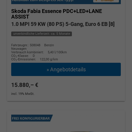
Skoda Fabia
Essence PDC+LED+LANE
ASSIST
1.0 MPI 59 KW (80 PS) 5-Gang, Euro 6 EB [8]
unverbindliche Lieferzeit: ca. 5 Monate
Fahrzeugnr.: 508048
Benzin
Neuwagen
Verbrauch kombiniert:
5,40 l/100km
CO
-Klasse:
D
2
CO
-Emissionen:
122,00 g/km
2
» Angebotdetails
15.880,– €
incl. 19% MwSt.