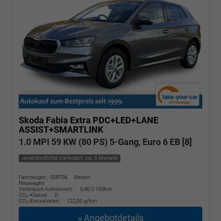
Skoda Fabia
Extra PDC+LED+LANE
ASSIST+SMARTLINK
1.0 MPI 59 KW (80 PS) 5-Gang, Euro 6 EB [8]
unverbindliche Lieferzeit: ca. 5 Monate
Fahrzeugnr.: 508706
Benzin
Neuwagen
Verbrauch kombiniert:
5,40 l/100km
CO
-Klasse:
D
2
CO
-Emissionen:
122,00 g/km
2
» Angebotdetails