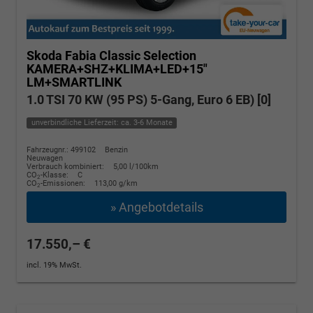
Skoda Fabia
Classic Selection
KAMERA+SHZ+KLIMA+LED+15"
LM+SMARTLINK
1.0 TSI 70 KW (95 PS) 5-Gang, Euro 6 EB) [0]
unverbindliche Lieferzeit: ca. 3-6 Monate
Fahrzeugnr.: 499102
Benzin
Neuwagen
Verbrauch kombiniert:
5,00 l/100km
CO
-Klasse:
C
2
CO
-Emissionen:
113,00 g/km
2
» Angebotdetails
17.550,– €
incl. 19% MwSt.