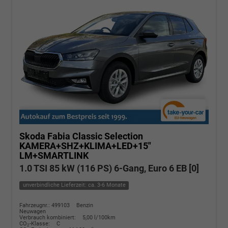
Skoda Fabia
Classic Selection
KAMERA+SHZ+KLIMA+LED+15"
LM+SMARTLINK
1.0 TSI 85 kW (116 PS) 6-Gang, Euro 6 EB [0]
unverbindliche Lieferzeit: ca. 3-6 Monate
Fahrzeugnr.: 499103
Benzin
Neuwagen
Verbrauch kombiniert:
5,00 l/100km
CO
-Klasse:
C
2