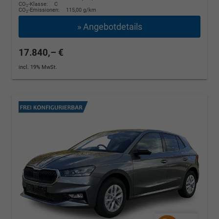
CO
-Klasse:
C
2
CO
-Emissionen:
115,00 g/km
2
» Angebotdetails
17.840,– €
incl. 19% MwSt.