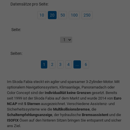
Datensätze pro Seite:
10
20
50
100
250
Seite:
Seiten:
1
2
3
4
...
6
Im Skoda Fabia steckt ein agiler und sparsamer 3-Zylinder-Motor. Mit
optionalem Navigationssystem, Klimaanlage, Panoramadach oder
Color Concept sind der
Individualität keine Grenzen
gesetzt. Bereits
seit 1999 ist der Skoda Fabia auf dem Markt und wurde 2014 von
Euro
NCAP
mit
5 Sternen
ausgezeichnet. Verschiedene Assistenz- und
Sicherheitssysteme wie die
Multikollisionsbremse
, die
Schaltempfehlungsanzeige
, der hydraulische
Bremsassistent
und die
ISOFIX
Ösen auf den hinteren Sitzen bringen Sie entspannt und sicher
ans Ziel.