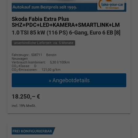
Skoda Fabia
Extra Plus
SHZ+PDC+LED+KAMERA+SMARTLINK+LM
1.0 TSI 85 kW (116 PS) 6-Gang, Euro 6 EB [8]
unverbindliche Lieferzeit: ca. 5 Monate
Fahrzeugnr.: 508711
Benzin
Neuwagen
Verbrauch kombiniert:
5,30 l/100km
CO
-Klasse:
D
2
CO
-Emissionen:
121,00 g/km
2
» Angebotdetails
18.250,– €
incl. 19% MwSt.