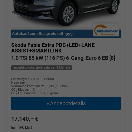
Skoda Fabia
Extra PDC+LED+LANE
ASSIST+SMARTLINK
1.0 TSI 85 kW (116 PS) 6-Gang, Euro 6 EB [8]
unverbindliche Lieferzeit: ca. 5 Monate
Fahrzeugnr.: 508708
Benzin
Neuwagen
Verbrauch kombiniert:
5,30 l/100km
CO
-Klasse:
D
2
CO
-Emissionen:
121,00 g/km
2
» Angebotdetails
17.140,– €
incl. 19% MwSt.