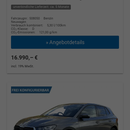
unverbindliche Lieferzeit: ca. 5 Monate
Fahrzeugnr.: 508050
Benzin
Neuwagen
Verbrauch kombiniert:
5,30 l/100km
CO
-Klasse:
D
2
CO
-Emissionen:
121,00 g/km
2
» Angebotdetails
16.990,– €
incl. 19% MwSt.