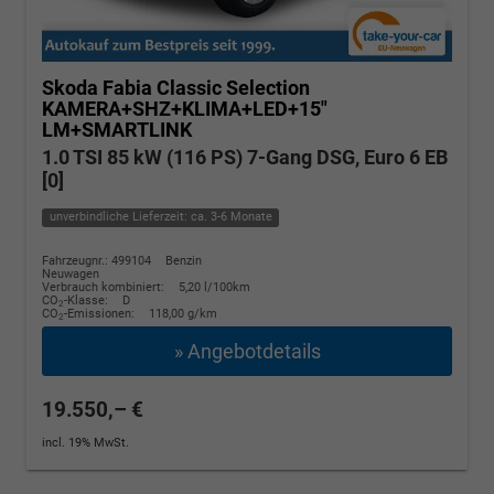
Skoda Fabia
Classic Selection
KAMERA+SHZ+KLIMA+LED+15"
LM+SMARTLINK
1.0 TSI 85 kW (116 PS) 7-Gang DSG, Euro 6 EB
[0]
unverbindliche Lieferzeit: ca. 3-6 Monate
Fahrzeugnr.: 499104
Benzin
Neuwagen
Verbrauch kombiniert:
5,20 l/100km
CO
-Klasse:
D
2
CO
-Emissionen:
118,00 g/km
2
» Angebotdetails
19.550,– €
incl. 19% MwSt.