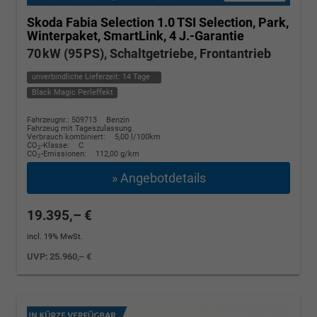
Skoda Fabia
Selection 1.0 TSI Selection, Park,
Winterpaket, SmartLink, 4 J.-Garantie
70 kW (95 PS), Schaltgetriebe, Frontantrieb
unverbindliche Lieferzeit:
14 Tage
Black Magic Perleffekt
Fahrzeugnr.: 509713
Benzin
Fahrzeug mit Tageszulassung
Verbrauch kombiniert:
5,00 l/100km
CO
-Klasse:
C
2
CO
-Emissionen:
112,00 g/km
2
» Angebotdetails
19.395,– €
incl. 19% MwSt.
UVP:
25.960,– €