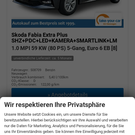
Skoda Fabia
Extra Plus
SHZ+PDC+LED+KAMERA+SMARTLINK+LM
1.0 MPI 59 KW (80 PS) 5-Gang, Euro 6 EB [8]
unverbindliche Lieferzeit: ca. 5 Monate
Fahrzeugnr.: 508709
Benzin
Neuwagen
Verbrauch kombiniert:
5,40 l/100km
CO
-Klasse:
D
2
CO
-Emissionen:
122,00 g/km
2
» Angebotdetails
Wir respektieren Ihre Privatsphäre
17.180,– €
Unsere Website setzt Cookies ein, um unsere Dienste für Sie
bereitzustellen. Hierbei berücksichtigen wir Ihre Auswahl und verarbeiten
incl. 19% MwSt.
nur die Daten für Marketing, Analytics und Personalisierung, für die Sie
uns Ihr Einverständnis geben. Sie können Ihre Einwilligung jederzeit mit