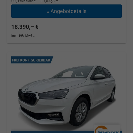
CO
-Emissionen:
114,00 g/km
2
» Angebotdetails
18.390,– €
incl. 19% MwSt.