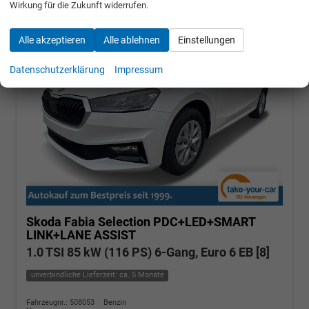
Wirkung für die Zukunft widerrufen.
Alle akzeptieren
Alle ablehnen
Einstellungen
Datenschutzerklärung
Impressum
Skoda Fabia
Selection PDC+LED+SMART
LINK+LANE ASSIST
1.0 TSI 85 kW (116 PS) 6-Gang, Euro 6 EB [8]
unverbindliche Lieferzeit: ca. 5 Monate
Fahrzeugnr.: 508053
Benzin