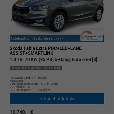
Skoda Fabia
Extra PDC+LED+LANE
ASSIST+SMARTLINK
1.0 TSI 70 KW (95 PS) 5-Gang, Euro 6 EB [8]
unverbindliche Lieferzeit: ca. 5 Monate
Fahrzeugnr.: 508707
Benzin
Neuwagen
Verbrauch kombiniert:
5,10 l/100km
CO
-Klasse:
C
2
CO
-Emissionen:
115,00 g/km
2
» Angebotdetails
16.740,– €