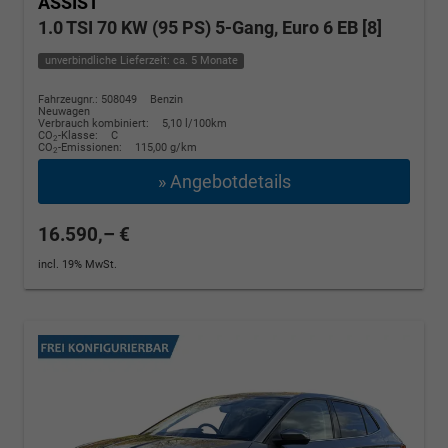
ASSIST
1.0 TSI 70 KW (95 PS) 5-Gang, Euro 6 EB [8]
unverbindliche Lieferzeit: ca. 5 Monate
Fahrzeugnr.: 508049
Benzin
Neuwagen
Verbrauch kombiniert:
5,10 l/100km
CO
-Klasse:
C
2
CO
-Emissionen:
115,00 g/km
2
» Angebotdetails
16.590,– €
incl. 19% MwSt.