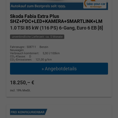
Skoda Fabia
Extra Plus
SHZ+PDC+LED+KAMERA+SMARTLINK+LM
1.0 TSI 85 kW (116 PS) 6-Gang, Euro 6 EB [8]
unverbindliche Lieferzeit: ca. 5 Monate
Fahrzeugnr.: 508711
Benzin
Neuwagen
Verbrauch kombiniert:
5,30 l/100km
CO
-Klasse:
D
2
CO
-Emissionen:
121,00 g/km
2
» Angebotdetails
18.250,– €
incl. 19% MwSt.