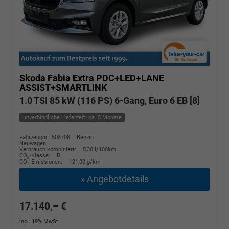
Skoda Fabia
Extra PDC+LED+LANE
ASSIST+SMARTLINK
1.0 TSI 85 kW (116 PS) 6-Gang, Euro 6 EB [8]
unverbindliche Lieferzeit: ca. 5 Monate
Fahrzeugnr.: 508708
Benzin
Neuwagen
Verbrauch kombiniert:
5,30 l/100km
CO
-Klasse:
D
2
CO
-Emissionen:
121,00 g/km
2
» Angebotdetails
17.140,– €
incl. 19% MwSt.