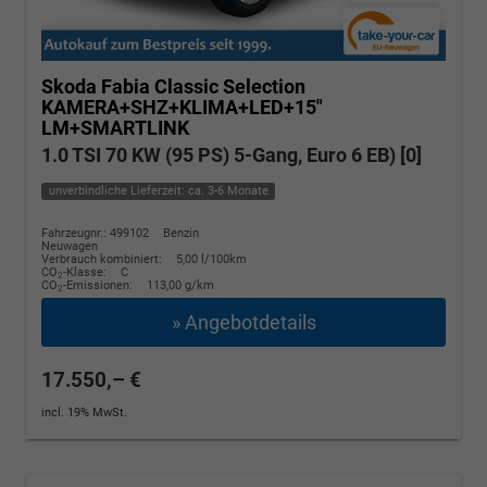
Skoda Fabia
Classic Selection
KAMERA+SHZ+KLIMA+LED+15"
LM+SMARTLINK
1.0 TSI 70 KW (95 PS) 5-Gang, Euro 6 EB) [0]
unverbindliche Lieferzeit: ca. 3-6 Monate
Fahrzeugnr.: 499102
Benzin
Neuwagen
Verbrauch kombiniert:
5,00 l/100km
CO
-Klasse:
C
2
CO
-Emissionen:
113,00 g/km
2
» Angebotdetails
17.550,– €
incl. 19% MwSt.