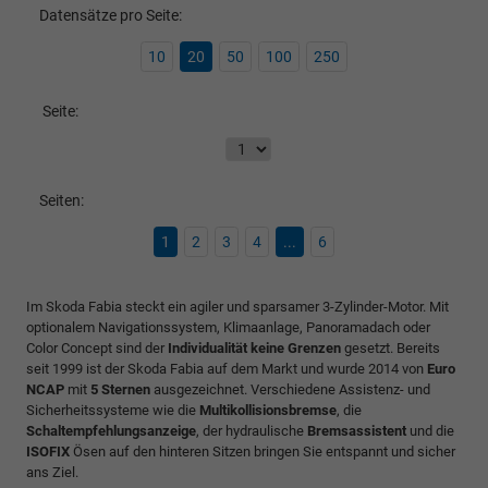
Datensätze pro Seite:
10
20
50
100
250
Seite:
Seiten:
1
2
3
4
...
6
Im Skoda Fabia steckt ein agiler und sparsamer 3-Zylinder-Motor. Mit
optionalem Navigationssystem, Klimaanlage, Panoramadach oder
Color Concept sind der
Individualität keine Grenzen
gesetzt. Bereits
seit 1999 ist der Skoda Fabia auf dem Markt und wurde 2014 von
Euro
NCAP
mit
5 Sternen
ausgezeichnet. Verschiedene Assistenz- und
Sicherheitssysteme wie die
Multikollisionsbremse
, die
Schaltempfehlungsanzeige
, der hydraulische
Bremsassistent
und die
ISOFIX
Ösen auf den hinteren Sitzen bringen Sie entspannt und sicher
ans Ziel.