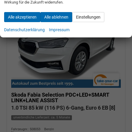
Wirkung für die Zukunft widerrufen.
Alle akzeptieren
Alle ablehnen
Einstellungen
Datenschutzerklärung
Impressum
Skoda Fabia
Selection PDC+LED+SMART
LINK+LANE ASSIST
1.0 TSI 85 kW (116 PS) 6-Gang, Euro 6 EB [8]
unverbindliche Lieferzeit: ca. 5 Monate
Fahrzeugnr.: 508053
Benzin