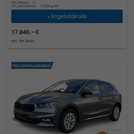
CO
-Klasse:
C
2
CO
-Emissionen:
115,00 g/km
2
» Angebotdetails
17.840,– €
incl. 19% MwSt.