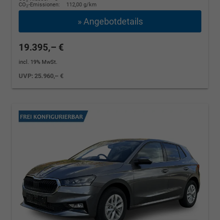
2
CO
-Emissionen:
112,00 g/km
2
» Angebotdetails
19.395,– €
incl. 19% MwSt.
UVP:
25.960,– €