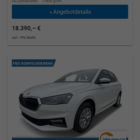
CO
-Emissionen:
114,00 g/km
2
» Angebotdetails
18.390,– €
incl. 19% MwSt.