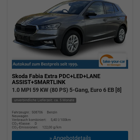
Skoda Fabia
Extra PDC+LED+LANE
ASSIST+SMARTLINK
1.0 MPI 59 KW (80 PS) 5-Gang, Euro 6 EB [8]
unverbindliche Lieferzeit: ca. 5 Monate
Fahrzeugnr.: 508706
Benzin
Neuwagen
Verbrauch kombiniert:
5,40 l/100km
CO
-Klasse:
D
2
CO
-Emissionen:
122,00 g/km
2
» Angebotdetails