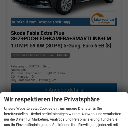
Skoda Fabia
Extra Plus
SHZ+PDC+LED+KAMERA+SMARTLINK+LM
1.0 MPI 59 KW (80 PS) 5-Gang, Euro 6 EB [8]
unverbindliche Lieferzeit: ca. 5 Monate
Fahrzeugnr.: 508709
Benzin
Neuwagen
Verbrauch kombiniert:
5,40 l/100km
CO
-Klasse:
D
2
CO
-Emissionen:
122,00 g/km
2
» Angebotdetails
Wir respektieren Ihre Privatsphäre
17.180,– €
Unsere Website setzt Cookies ein, um unsere Dienste für Sie
bereitzustellen. Hierbei berücksichtigen wir Ihre Auswahl und verarbeiten
incl. 19% MwSt.
nur die Daten für Marketing, Analytics und Personalisierung, für die Sie
uns Ihr Einverständnis geben. Sie können Ihre Einwilligung jederzeit mit