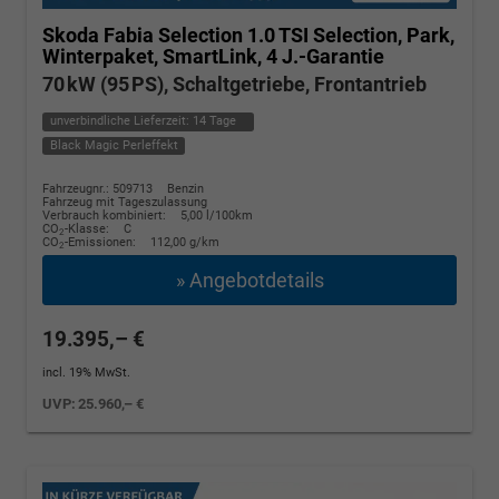
Skoda Fabia
Selection 1.0 TSI Selection, Park,
Winterpaket, SmartLink, 4 J.-Garantie
70 kW (95 PS), Schaltgetriebe, Frontantrieb
unverbindliche Lieferzeit:
14 Tage
Black Magic Perleffekt
Fahrzeugnr.: 509713
Benzin
Fahrzeug mit Tageszulassung
Verbrauch kombiniert:
5,00 l/100km
CO
-Klasse:
C
2
CO
-Emissionen:
112,00 g/km
2
» Angebotdetails
19.395,– €
incl. 19% MwSt.
UVP:
25.960,– €