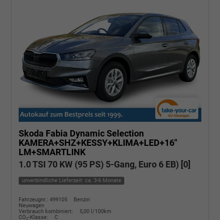
Skoda Fabia
Dynamic Selection
KAMERA+SHZ+KESSY+KLIMA+LED+16"
LM+SMARTLINK
1.0 TSI 70 KW (95 PS) 5-Gang, Euro 6 EB) [0]
unverbindliche Lieferzeit: ca. 3-6 Monate
Fahrzeugnr.: 499105
Benzin
Neuwagen
Verbrauch kombiniert:
5,00 l/100km
CO
-Klasse:
C
2