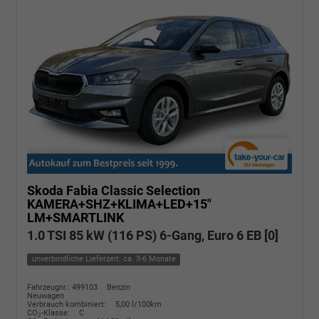
Skoda Fabia
Classic Selection
KAMERA+SHZ+KLIMA+LED+15"
LM+SMARTLINK
1.0 TSI 85 kW (116 PS) 6-Gang, Euro 6 EB [0]
unverbindliche Lieferzeit: ca. 3-6 Monate
Fahrzeugnr.: 499103
Benzin
Neuwagen
Verbrauch kombiniert:
5,00 l/100km
CO
-Klasse:
C
2