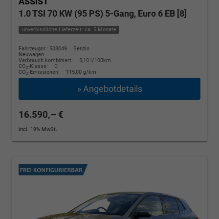
ASSIST
1.0 TSI 70 KW (95 PS) 5-Gang, Euro 6 EB [8]
unverbindliche Lieferzeit: ca. 5 Monate
Fahrzeugnr.: 508049
Benzin
Neuwagen
Verbrauch kombiniert:
5,10 l/100km
CO
-Klasse:
C
2
CO
-Emissionen:
115,00 g/km
2
» Angebotdetails
16.590,– €
incl. 19% MwSt.