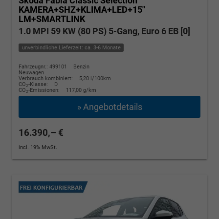
Skoda Fabia
Classic Selection
KAMERA+SHZ+KLIMA+LED+15"
LM+SMARTLINK
1.0 MPI 59 KW (80 PS) 5-Gang, Euro 6 EB [0]
unverbindliche Lieferzeit: ca. 3-6 Monate
Fahrzeugnr.: 499101
Benzin
Neuwagen
Verbrauch kombiniert:
5,20 l/100km
CO
-Klasse:
D
2
CO
-Emissionen:
117,00 g/km
2
» Angebotdetails
16.390,– €
incl. 19% MwSt.