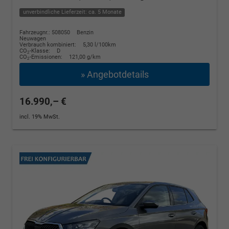
unverbindliche Lieferzeit: ca. 5 Monate
Fahrzeugnr.: 508050
Benzin
Neuwagen
Verbrauch kombiniert:
5,30 l/100km
CO
-Klasse:
D
2
CO
-Emissionen:
121,00 g/km
2
» Angebotdetails
16.990,– €
incl. 19% MwSt.