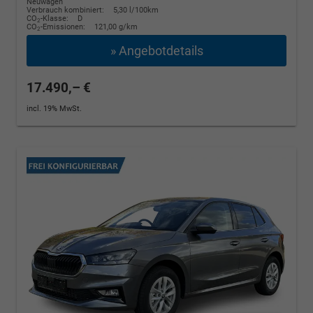
Neuwagen
Verbrauch kombiniert:
5,30 l/100km
CO
-Klasse:
D
2
CO
-Emissionen:
121,00 g/km
2
» Angebotdetails
17.490,– €
incl. 19% MwSt.