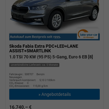
Skoda Fabia
Extra PDC+LED+LANE
ASSIST+SMARTLINK
1.0 TSI 70 KW (95 PS) 5-Gang, Euro 6 EB [8]
unverbindliche Lieferzeit: ca. 5 Monate
Fahrzeugnr.: 508707
Benzin
Neuwagen
Verbrauch kombiniert:
5,10 l/100km
CO
-Klasse:
C
2
CO
-Emissionen:
115,00 g/km
2
» Angebotdetails
16.740,– €