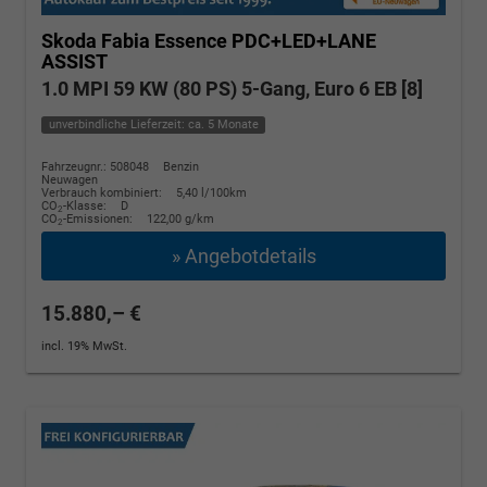
Skoda Fabia
Essence PDC+LED+LANE
ASSIST
1.0 MPI 59 KW (80 PS) 5-Gang, Euro 6 EB [8]
unverbindliche Lieferzeit: ca. 5 Monate
Fahrzeugnr.: 508048
Benzin
Neuwagen
Verbrauch kombiniert:
5,40 l/100km
CO
-Klasse:
D
2
CO
-Emissionen:
122,00 g/km
2
» Angebotdetails
15.880,– €
incl. 19% MwSt.