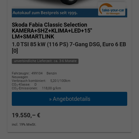
Skoda Fabia
Classic Selection
KAMERA+SHZ+KLIMA+LED+15"
LM+SMARTLINK
1.0 TSI 85 kW (116 PS) 7-Gang DSG, Euro 6 EB
[0]
unverbindliche Lieferzeit: ca. 3-6 Monate
Fahrzeugnr.: 499104
Benzin
Neuwagen
Verbrauch kombiniert:
5,20 l/100km
CO
-Klasse:
D
2
CO
-Emissionen:
118,00 g/km
2
» Angebotdetails
19.550,– €
incl. 19% MwSt.