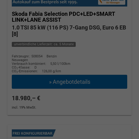
Skoda Fabia
Selection PDC+LED+SMART
LINK+LANE ASSIST
1.0 TSI 85 kW (116 PS) 7-Gang DSG, Euro 6 EB
[8]
unverbindliche Lieferzeit: ca. 5 Monate
Fahrzeugnr.: 508054
Benzin
Neuwagen
Verbrauch kombiniert:
5,50 l/100km
CO
-Klasse:
D
2
CO
-Emissionen:
126,00 g/km
2
» Angebotdetails
18.980,– €
incl. 19% MwSt.