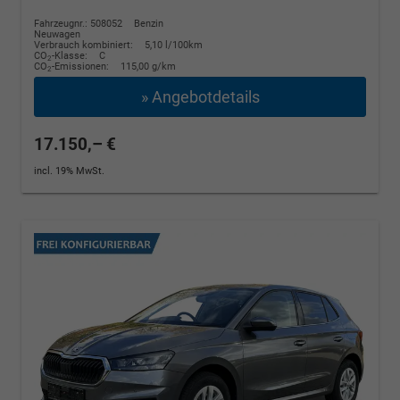
Fahrzeugnr.: 508052
Benzin
Neuwagen
Verbrauch kombiniert:
5,10 l/100km
CO
-Klasse:
C
2
CO
-Emissionen:
115,00 g/km
2
» Angebotdetails
17.150,– €
incl. 19% MwSt.