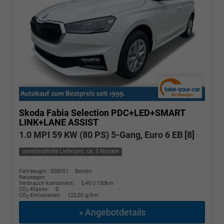
Skoda Fabia
Selection PDC+LED+SMART
LINK+LANE ASSIST
1.0 MPI 59 KW (80 PS) 5-Gang, Euro 6 EB [8]
unverbindliche Lieferzeit: ca. 5 Monate
Fahrzeugnr.: 508051
Benzin
Neuwagen
Verbrauch kombiniert:
5,40 l/100km
CO
-Klasse:
D
2
CO
-Emissionen:
122,00 g/km
2
» Angebotdetails