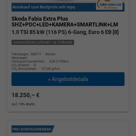
Skoda Fabia
Extra Plus
SHZ+PDC+LED+KAMERA+SMARTLINK+LM
1.0 TSI 85 kW (116 PS) 6-Gang, Euro 6 EB [8]
unverbindliche Lieferzeit: ca. 5 Monate
Fahrzeugnr.: 508711
Benzin
Neuwagen
Verbrauch kombiniert:
5,30 l/100km
CO
-Klasse:
D
2
CO
-Emissionen:
121,00 g/km
2
» Angebotdetails
18.250,– €
incl. 19% MwSt.