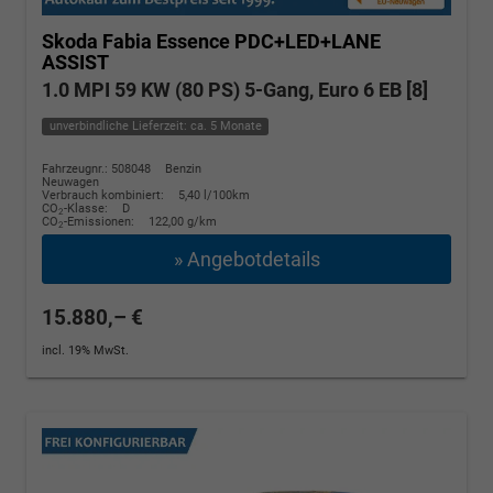
Skoda Fabia
Essence PDC+LED+LANE
ASSIST
1.0 MPI 59 KW (80 PS) 5-Gang, Euro 6 EB [8]
unverbindliche Lieferzeit: ca. 5 Monate
Fahrzeugnr.: 508048
Benzin
Neuwagen
Verbrauch kombiniert:
5,40 l/100km
CO
-Klasse:
D
2
CO
-Emissionen:
122,00 g/km
2
» Angebotdetails
15.880,– €
incl. 19% MwSt.