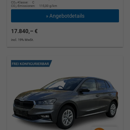
CO
-Klasse:
C
2
CO
-Emissionen:
115,00 g/km
2
» Angebotdetails
17.840,– €
incl. 19% MwSt.