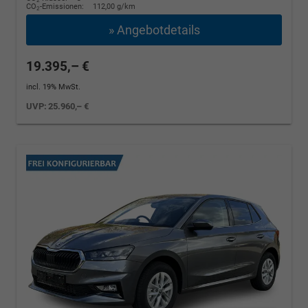
2
CO
-Emissionen:
112,00 g/km
2
» Angebotdetails
19.395,– €
incl. 19% MwSt.
UVP:
25.960,– €