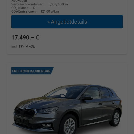
Neuwagen
Verbrauch kombiniert:
5,30 l/100km
CO
-Klasse:
D
2
CO
-Emissionen:
121,00 g/km
2
» Angebotdetails
17.490,– €
incl. 19% MwSt.