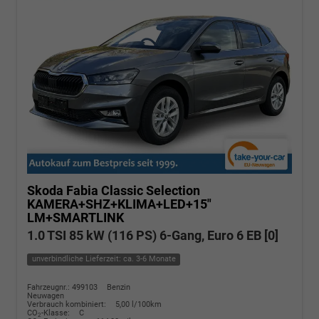
Skoda Fabia
Classic Selection
KAMERA+SHZ+KLIMA+LED+15"
LM+SMARTLINK
1.0 TSI 85 kW (116 PS) 6-Gang, Euro 6 EB [0]
unverbindliche Lieferzeit: ca. 3-6 Monate
Fahrzeugnr.: 499103
Benzin
Neuwagen
Verbrauch kombiniert:
5,00 l/100km
CO
-Klasse:
C
2