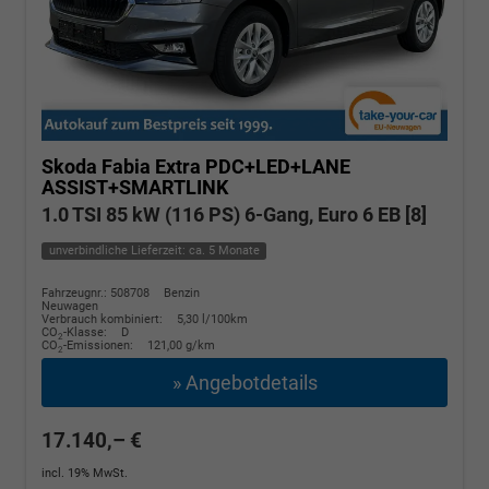
Skoda Fabia
Extra PDC+LED+LANE
ASSIST+SMARTLINK
1.0 TSI 85 kW (116 PS) 6-Gang, Euro 6 EB [8]
unverbindliche Lieferzeit: ca. 5 Monate
Fahrzeugnr.: 508708
Benzin
Neuwagen
Verbrauch kombiniert:
5,30 l/100km
CO
-Klasse:
D
2
CO
-Emissionen:
121,00 g/km
2
» Angebotdetails
17.140,– €
incl. 19% MwSt.