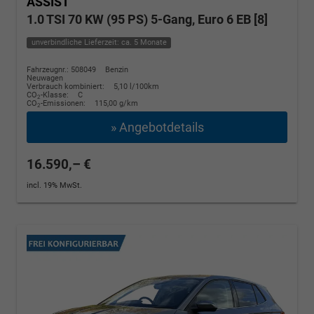
ASSIST
1.0 TSI 70 KW (95 PS) 5-Gang, Euro 6 EB [8]
unverbindliche Lieferzeit: ca. 5 Monate
Fahrzeugnr.: 508049
Benzin
Neuwagen
Verbrauch kombiniert:
5,10 l/100km
CO
-Klasse:
C
2
CO
-Emissionen:
115,00 g/km
2
» Angebotdetails
16.590,– €
incl. 19% MwSt.