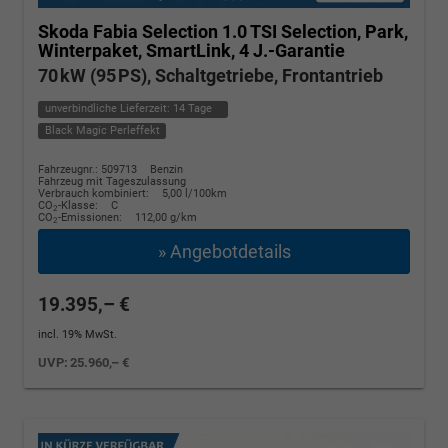
Skoda Fabia
Selection 1.0 TSI Selection, Park,
Winterpaket, SmartLink, 4 J.-Garantie
70 kW (95 PS), Schaltgetriebe, Frontantrieb
unverbindliche Lieferzeit:
14 Tage
Black Magic Perleffekt
Fahrzeugnr.: 509713
Benzin
Fahrzeug mit Tageszulassung
Verbrauch kombiniert:
5,00 l/100km
CO
-Klasse:
C
2
CO
-Emissionen:
112,00 g/km
2
» Angebotdetails
19.395,– €
incl. 19% MwSt.
UVP:
25.960,– €