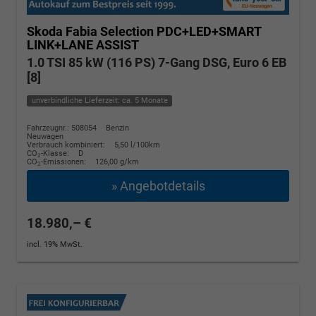
Skoda Fabia
Selection PDC+LED+SMART
LINK+LANE ASSIST
1.0 TSI 85 kW (116 PS) 7-Gang DSG, Euro 6 EB
[8]
unverbindliche Lieferzeit: ca. 5 Monate
Fahrzeugnr.: 508054
Benzin
Neuwagen
Verbrauch kombiniert:
5,50 l/100km
CO
-Klasse:
D
2
CO
-Emissionen:
126,00 g/km
2
» Angebotdetails
18.980,– €
incl. 19% MwSt.