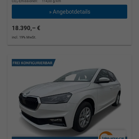
CO
-Emissionen:
114,00 g/km
2
» Angebotdetails
18.390,– €
incl. 19% MwSt.