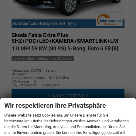
Skoda Fabia
Extra Plus
SHZ+PDC+LED+KAMERA+SMARTLINK+LM
1.0 MPI 59 KW (80 PS) 5-Gang, Euro 6 EB [8]
unverbindliche Lieferzeit: ca. 5 Monate
Fahrzeugnr.: 508709
Benzin
Neuwagen
Verbrauch kombiniert:
5,40 l/100km
CO
-Klasse:
D
2
CO
-Emissionen:
122,00 g/km
2
» Angebotdetails
Wir respektieren Ihre Privatsphäre
17.180,– €
Unsere Website setzt Cookies ein, um unsere Dienste für Sie
bereitzustellen. Hierbei berücksichtigen wir Ihre Auswahl und verarbeiten
incl. 19% MwSt.
nur die Daten für Marketing, Analytics und Personalisierung, für die Sie
uns Ihr Einverständnis geben. Sie können Ihre Einwilligung jederzeit mit