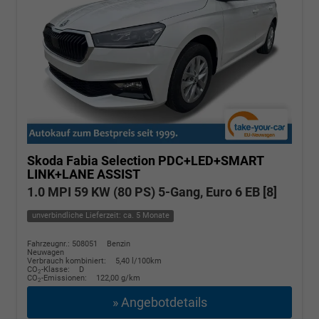
Skoda Fabia
Selection PDC+LED+SMART
LINK+LANE ASSIST
1.0 MPI 59 KW (80 PS) 5-Gang, Euro 6 EB [8]
unverbindliche Lieferzeit: ca. 5 Monate
Fahrzeugnr.: 508051
Benzin
Neuwagen
Verbrauch kombiniert:
5,40 l/100km
CO
-Klasse:
D
2
CO
-Emissionen:
122,00 g/km
2
» Angebotdetails