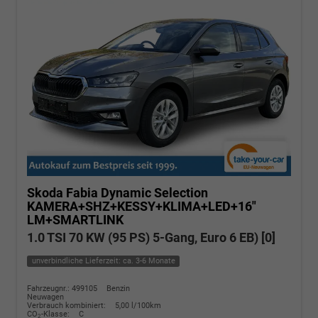
Skoda Fabia
Dynamic Selection
KAMERA+SHZ+KESSY+KLIMA+LED+16"
LM+SMARTLINK
1.0 TSI 70 KW (95 PS) 5-Gang, Euro 6 EB) [0]
unverbindliche Lieferzeit: ca. 3-6 Monate
Fahrzeugnr.: 499105
Benzin
Neuwagen
Verbrauch kombiniert:
5,00 l/100km
CO
-Klasse:
C
2