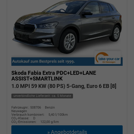
Skoda Fabia
Extra PDC+LED+LANE
ASSIST+SMARTLINK
1.0 MPI 59 KW (80 PS) 5-Gang, Euro 6 EB [8]
unverbindliche Lieferzeit: ca. 5 Monate
Fahrzeugnr.: 508706
Benzin
Neuwagen
Verbrauch kombiniert:
5,40 l/100km
CO
-Klasse:
D
2
CO
-Emissionen:
122,00 g/km
2
» Angebotdetails