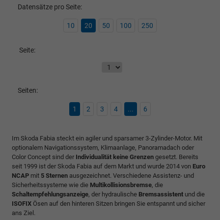
Datensätze pro Seite:
10
20
50
100
250
Seite:
Seiten:
1
2
3
4
...
6
Im Skoda Fabia steckt ein agiler und sparsamer 3-Zylinder-Motor. Mit
optionalem Navigationssystem, Klimaanlage, Panoramadach oder
Color Concept sind der
Individualität keine Grenzen
gesetzt. Bereits
seit 1999 ist der Skoda Fabia auf dem Markt und wurde 2014 von
Euro
NCAP
mit
5 Sternen
ausgezeichnet. Verschiedene Assistenz- und
Sicherheitssysteme wie die
Multikollisionsbremse
, die
Schaltempfehlungsanzeige
, der hydraulische
Bremsassistent
und die
ISOFIX
Ösen auf den hinteren Sitzen bringen Sie entspannt und sicher
ans Ziel.