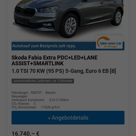
Skoda Fabia
Extra PDC+LED+LANE
ASSIST+SMARTLINK
1.0 TSI 70 KW (95 PS) 5-Gang, Euro 6 EB [8]
unverbindliche Lieferzeit: ca. 5 Monate
Fahrzeugnr.: 508707
Benzin
Neuwagen
Verbrauch kombiniert:
5,10 l/100km
CO
-Klasse:
C
2
CO
-Emissionen:
115,00 g/km
2
» Angebotdetails
16.740,– €