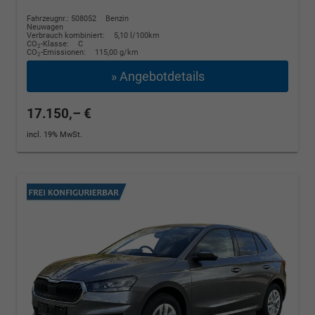
Fahrzeugnr.: 508052
Benzin
Neuwagen
Verbrauch kombiniert:
5,10 l/100km
CO
-Klasse:
C
2
CO
-Emissionen:
115,00 g/km
2
» Angebotdetails
17.150,– €
incl. 19% MwSt.