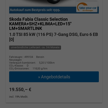
Skoda Fabia
Classic Selection
KAMERA+SHZ+KLIMA+LED+15"
LM+SMARTLINK
1.0 TSI 85 kW (116 PS) 7-Gang DSG, Euro 6 EB
[0]
unverbindliche Lieferzeit: ca. 3-6 Monate
Fahrzeugnr.: 499104
Benzin
Neuwagen
Verbrauch kombiniert:
5,20 l/100km
CO
-Klasse:
D
2
CO
-Emissionen:
118,00 g/km
2
» Angebotdetails
19.550,– €
incl. 19% MwSt.