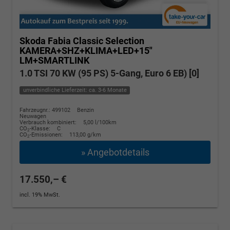
Skoda Fabia
Classic Selection
KAMERA+SHZ+KLIMA+LED+15"
LM+SMARTLINK
1.0 TSI 70 KW (95 PS) 5-Gang, Euro 6 EB) [0]
unverbindliche Lieferzeit: ca. 3-6 Monate
Fahrzeugnr.: 499102
Benzin
Neuwagen
Verbrauch kombiniert:
5,00 l/100km
CO
-Klasse:
C
2
CO
-Emissionen:
113,00 g/km
2
» Angebotdetails
17.550,– €
incl. 19% MwSt.