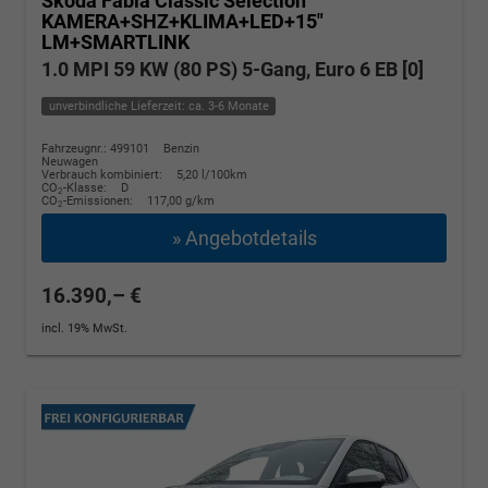
Skoda Fabia
Classic Selection
KAMERA+SHZ+KLIMA+LED+15"
LM+SMARTLINK
1.0 MPI 59 KW (80 PS) 5-Gang, Euro 6 EB [0]
unverbindliche Lieferzeit: ca. 3-6 Monate
Fahrzeugnr.: 499101
Benzin
Neuwagen
Verbrauch kombiniert:
5,20 l/100km
CO
-Klasse:
D
2
CO
-Emissionen:
117,00 g/km
2
» Angebotdetails
16.390,– €
incl. 19% MwSt.