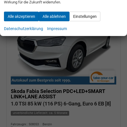
Wirkung für die Zukunft widerrufen.
Alle akzeptieren
Alle ablehnen
Einstellungen
Datenschutzerklärung
Impressum
Skoda Fabia
Selection PDC+LED+SMART
LINK+LANE ASSIST
1.0 TSI 85 kW (116 PS) 6-Gang, Euro 6 EB [8]
unverbindliche Lieferzeit: ca. 5 Monate
Fahrzeugnr.: 508053
Benzin