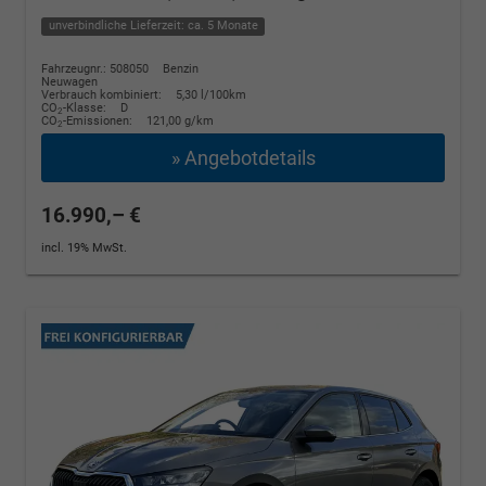
unverbindliche Lieferzeit: ca. 5 Monate
Fahrzeugnr.: 508050
Benzin
Neuwagen
Verbrauch kombiniert:
5,30 l/100km
CO
-Klasse:
D
2
CO
-Emissionen:
121,00 g/km
2
» Angebotdetails
16.990,– €
incl. 19% MwSt.