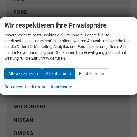
FORD
Wir respektieren Ihre Privatsphäre
GWM
Unsere Website setzt Cookies ein, um unsere Dienste für Sie
HYUNDAI
bereitzustellen. Hierbei berücksichtigen wir Ihre Auswahl und verarbeiten
nur die Daten für Marketing, Analytics und Personalisierung, für die Sie
KGM
uns Ihr Einverständnis geben. Sie können Ihre Einwilligung jederzeit mit
Wirkung für die Zukunft widerrufen.
KIA
Alle akzeptieren
Alle ablehnen
Einstellungen
MERCEDES-BENZ
Datenschutzerklärung
Impressum
MG
MITSUBISHI
NISSAN
OMODA