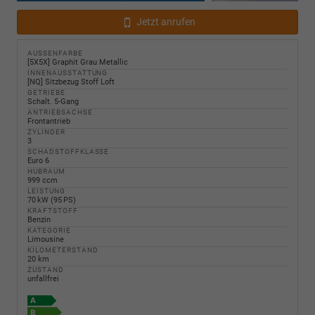
Jetzt anrufen
AUSSENFARBE
[5X5X] Graphit Grau Metallic
INNENAUSSTATTUNG
[NQ] Sitzbezug Stoff Loft
GETRIEBE
Schalt. 5-Gang
ANTRIEBSACHSE
Frontantrieb
ZYLINDER
3
SCHADSTOFFKLASSE
Euro 6
HUBRAUM
999 ccm
LEISTUNG
70 kW (95 PS)
KRAFTSTOFF
Benzin
KATEGORIE
Limousine
KILOMETERSTAND
20 km
ZUSTAND
unfallfrei