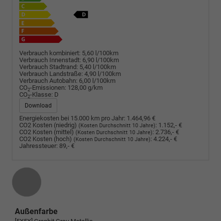
Verbrauch kombiniert:
5,60 l/100km
Verbrauch Innenstadt:
6,90 l/100km
Verbrauch Stadtrand:
5,40 l/100km
Verbrauch Landstraße:
4,90 l/100km
Verbrauch Autobahn:
6,00 l/100km
CO
-Emissionen:
128,00 g/km
2
CO
-Klasse:
D
2
Download
Energiekosten bei 15.000 km pro Jahr:
1.464,96 €
CO2 Kosten (niedrig)
:
1.152,- €
(Kosten Durchschnitt 10 Jahre)
CO2 Kosten (mittel)
:
2.736,- €
(Kosten Durchschnitt 10 Jahre)
CO2 Kosten (hoch)
:
4.224,- €
(Kosten Durchschnitt 10 Jahre)
Jahressteuer:
89,- €
Außenfarbe