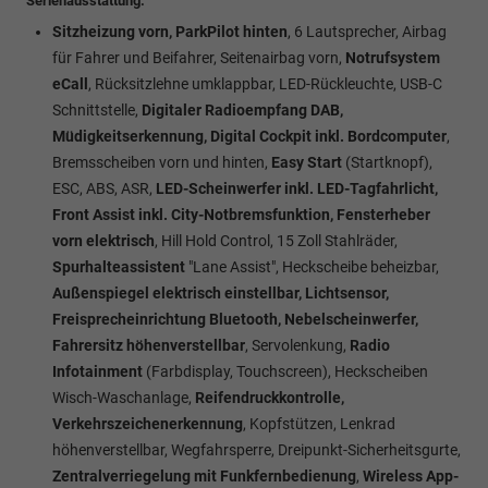
Serienausstattung:
Sitzheizung vorn, ParkPilot hinten
, 6 Lautsprecher, Airbag
für Fahrer und Beifahrer, Seitenairbag vorn,
Notrufsystem
eCall
, Rücksitzlehne umklappbar, LED-Rückleuchte, USB-C
Schnittstelle,
Digitaler Radioempfang DAB,
Müdigkeitserkennung, Digital Cockpit inkl. Bordcomputer
,
Bremsscheiben vorn und hinten,
Easy Start
(Startknopf),
ESC, ABS, ASR,
LED-Scheinwerfer inkl. LED-Tagfahrlicht,
Front Assist inkl. City-Notbremsfunktion, Fensterheber
vorn elektrisch
, Hill Hold Control, 15 Zoll Stahlräder,
Spurhalteassistent
"Lane Assist", Heckscheibe beheizbar,
Außenspiegel elektrisch einstellbar, Lichtsensor,
Freisprecheinrichtung Bluetooth, Nebelscheinwerfer,
Fahrersitz höhenverstellbar
, Servolenkung,
Radio
Infotainment
(Farbdisplay, Touchscreen), Heckscheiben
Wisch-Waschanlage,
Reifendruckkontrolle,
Verkehrszeichenerkennung
, Kopfstützen, Lenkrad
höhenverstellbar, Wegfahrsperre, Dreipunkt-Sicherheitsgurte,
Zentralverriegelung mit Funkfernbedienung
,
Wireless App-