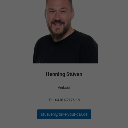
Henning Stüven
Verkauf
Tel. 04181/2176-18
stueven@take-your-car.de