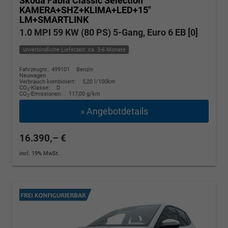
Skoda Fabia
Classic Selection
KAMERA+SHZ+KLIMA+LED+15"
LM+SMARTLINK
1.0 MPI 59 KW (80 PS) 5-Gang, Euro 6 EB [0]
unverbindliche Lieferzeit: ca. 3-6 Monate
Fahrzeugnr.: 499101
Benzin
Neuwagen
Verbrauch kombiniert:
5,20 l/100km
CO
-Klasse:
D
2
CO
-Emissionen:
117,00 g/km
2
» Angebotdetails
16.390,– €
incl. 19% MwSt.