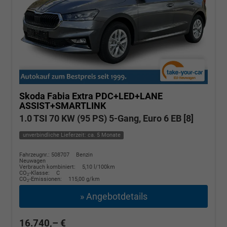
Skoda Fabia
Extra PDC+LED+LANE
ASSIST+SMARTLINK
1.0 TSI 70 KW (95 PS) 5-Gang, Euro 6 EB [8]
unverbindliche Lieferzeit: ca. 5 Monate
Fahrzeugnr.: 508707
Benzin
Neuwagen
Verbrauch kombiniert:
5,10 l/100km
CO
-Klasse:
C
2
CO
-Emissionen:
115,00 g/km
2
» Angebotdetails
16.740,– €