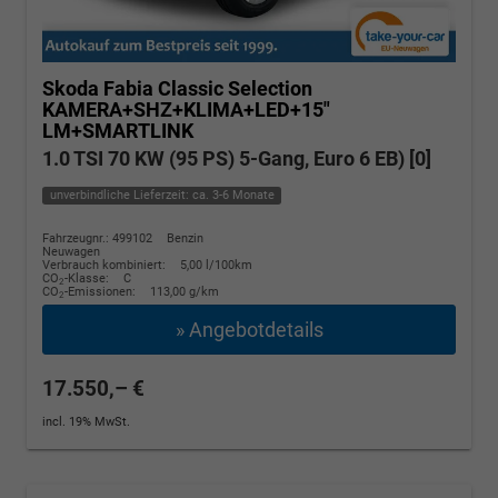
Skoda Fabia
Classic Selection
KAMERA+SHZ+KLIMA+LED+15"
LM+SMARTLINK
1.0 TSI 70 KW (95 PS) 5-Gang, Euro 6 EB) [0]
unverbindliche Lieferzeit: ca. 3-6 Monate
Fahrzeugnr.: 499102
Benzin
Neuwagen
Verbrauch kombiniert:
5,00 l/100km
CO
-Klasse:
C
2
CO
-Emissionen:
113,00 g/km
2
» Angebotdetails
17.550,– €
incl. 19% MwSt.