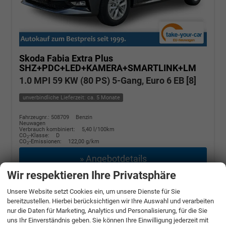
Skoda Fabia
Extra Plus
SHZ+PDC+LED+KAMERA+SMARTLINK+LM
1.0 MPI 59 KW (80 PS) 5-Gang, Euro 6 EB [8]
unverbindliche Lieferzeit: ca. 5 Monate
Fahrzeugnr.: 508709
Benzin
Neuwagen
Verbrauch kombiniert:
5,40 l/100km
CO
-Klasse:
D
2
CO
-Emissionen:
122,00 g/km
2
» Angebotdetails
Wir respektieren Ihre Privatsphäre
17.180,– €
Unsere Website setzt Cookies ein, um unsere Dienste für Sie
bereitzustellen. Hierbei berücksichtigen wir Ihre Auswahl und verarbeiten
incl. 19% MwSt.
nur die Daten für Marketing, Analytics und Personalisierung, für die Sie
uns Ihr Einverständnis geben. Sie können Ihre Einwilligung jederzeit mit