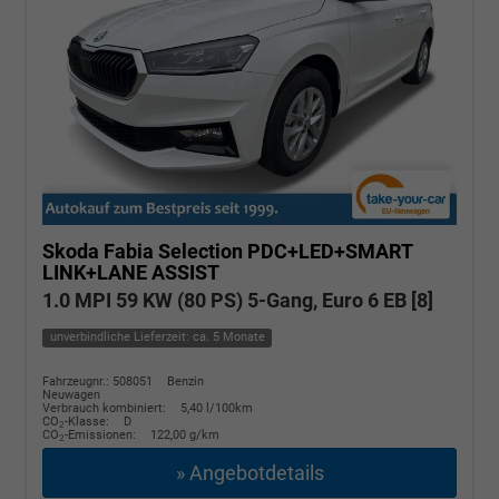
Skoda Fabia
Selection PDC+LED+SMART
LINK+LANE ASSIST
1.0 MPI 59 KW (80 PS) 5-Gang, Euro 6 EB [8]
unverbindliche Lieferzeit: ca. 5 Monate
Fahrzeugnr.: 508051
Benzin
Neuwagen
Verbrauch kombiniert:
5,40 l/100km
CO
-Klasse:
D
2
CO
-Emissionen:
122,00 g/km
2
» Angebotdetails