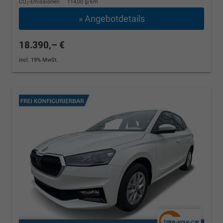
CO
-Emissionen:
114,00 g/km
2
» Angebotdetails
18.390,– €
incl. 19% MwSt.