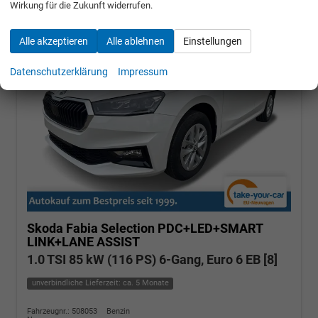
Wirkung für die Zukunft widerrufen.
Alle akzeptieren
Alle ablehnen
Einstellungen
Datenschutzerklärung
Impressum
Skoda Fabia
Selection PDC+LED+SMART
LINK+LANE ASSIST
1.0 TSI 85 kW (116 PS) 6-Gang, Euro 6 EB [8]
unverbindliche Lieferzeit: ca. 5 Monate
Fahrzeugnr.: 508053
Benzin