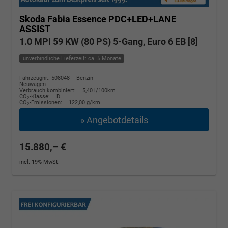
Skoda Fabia
Essence PDC+LED+LANE
ASSIST
1.0 MPI 59 KW (80 PS) 5-Gang, Euro 6 EB [8]
unverbindliche Lieferzeit: ca. 5 Monate
Fahrzeugnr.: 508048
Benzin
Neuwagen
Verbrauch kombiniert:
5,40 l/100km
CO
-Klasse:
D
2
CO
-Emissionen:
122,00 g/km
2
» Angebotdetails
15.880,– €
incl. 19% MwSt.