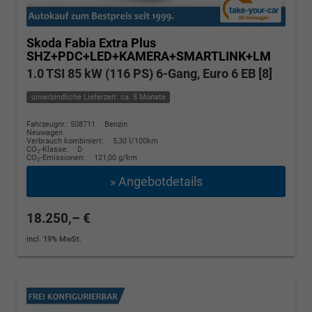
Skoda Fabia
Extra Plus
SHZ+PDC+LED+KAMERA+SMARTLINK+LM
1.0 TSI 85 kW (116 PS) 6-Gang, Euro 6 EB [8]
unverbindliche Lieferzeit: ca. 5 Monate
Fahrzeugnr.: 508711
Benzin
Neuwagen
Verbrauch kombiniert:
5,30 l/100km
CO
-Klasse:
D
2
CO
-Emissionen:
121,00 g/km
2
» Angebotdetails
18.250,– €
incl. 19% MwSt.