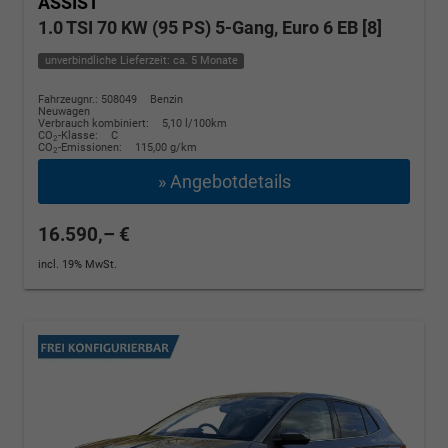
ASSIST
1.0 TSI 70 KW (95 PS) 5-Gang, Euro 6 EB [8]
unverbindliche Lieferzeit: ca. 5 Monate
Fahrzeugnr.: 508049
Benzin
Neuwagen
Verbrauch kombiniert:
5,10 l/100km
CO
-Klasse:
C
2
CO
-Emissionen:
115,00 g/km
2
» Angebotdetails
16.590,– €
incl. 19% MwSt.