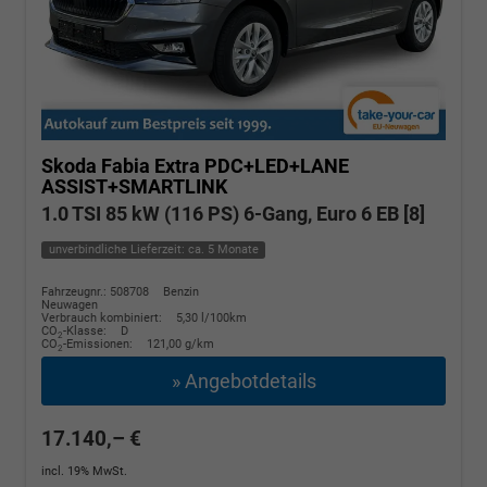
Skoda Fabia
Extra PDC+LED+LANE
ASSIST+SMARTLINK
1.0 TSI 85 kW (116 PS) 6-Gang, Euro 6 EB [8]
unverbindliche Lieferzeit: ca. 5 Monate
Fahrzeugnr.: 508708
Benzin
Neuwagen
Verbrauch kombiniert:
5,30 l/100km
CO
-Klasse:
D
2
CO
-Emissionen:
121,00 g/km
2
» Angebotdetails
17.140,– €
incl. 19% MwSt.