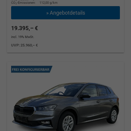
2
CO
-Emissionen:
112,00 g/km
2
» Angebotdetails
19.395,– €
incl. 19% MwSt.
UVP:
25.960,– €