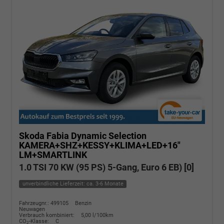
Skoda Fabia
Dynamic Selection
KAMERA+SHZ+KESSY+KLIMA+LED+16"
LM+SMARTLINK
1.0 TSI 70 KW (95 PS) 5-Gang, Euro 6 EB) [0]
unverbindliche Lieferzeit: ca. 3-6 Monate
Fahrzeugnr.: 499105
Benzin
Neuwagen
Verbrauch kombiniert:
5,00 l/100km
CO
-Klasse:
C
2