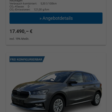
Neuwagen
Verbrauch kombiniert:
5,30 l/100km
CO
-Klasse:
D
2
CO
-Emissionen:
121,00 g/km
2
» Angebotdetails
17.490,– €
incl. 19% MwSt.