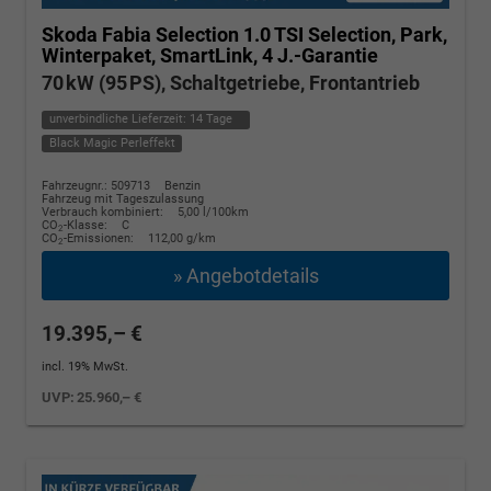
Skoda Fabia
Selection 1.0 TSI Selection, Park,
Winterpaket, SmartLink, 4 J.-Garantie
70 kW (95 PS), Schaltgetriebe, Frontantrieb
unverbindliche Lieferzeit:
14 Tage
Black Magic Perleffekt
Fahrzeugnr.: 509713
Benzin
Fahrzeug mit Tageszulassung
Verbrauch kombiniert:
5,00 l/100km
CO
-Klasse:
C
2
CO
-Emissionen:
112,00 g/km
2
» Angebotdetails
19.395,– €
incl. 19% MwSt.
UVP:
25.960,– €