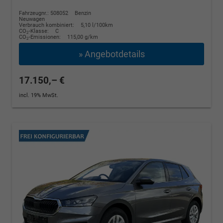
Fahrzeugnr.: 508052
Benzin
Neuwagen
Verbrauch kombiniert:
5,10 l/100km
CO
-Klasse:
C
2
CO
-Emissionen:
115,00 g/km
2
» Angebotdetails
17.150,– €
incl. 19% MwSt.