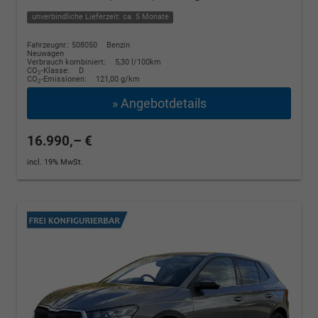
unverbindliche Lieferzeit: ca. 5 Monate
Fahrzeugnr.: 508050
Benzin
Neuwagen
Verbrauch kombiniert:
5,30 l/100km
CO
-Klasse:
D
2
CO
-Emissionen:
121,00 g/km
2
» Angebotdetails
16.990,– €
incl. 19% MwSt.