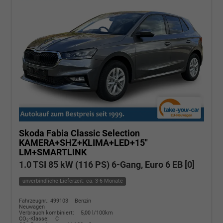
Skoda Fabia
Classic Selection
KAMERA+SHZ+KLIMA+LED+15"
LM+SMARTLINK
1.0 TSI 85 kW (116 PS) 6-Gang, Euro 6 EB [0]
unverbindliche Lieferzeit: ca. 3-6 Monate
Fahrzeugnr.: 499103
Benzin
Neuwagen
Verbrauch kombiniert:
5,00 l/100km
CO
-Klasse:
C
2