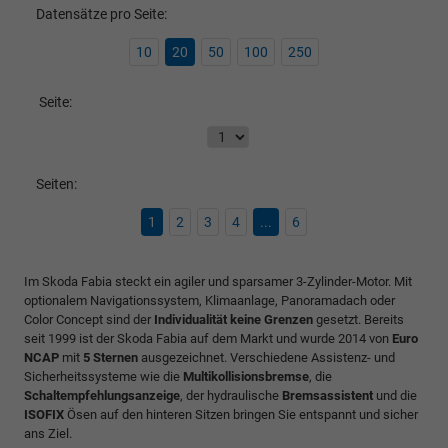
Datensätze pro Seite:
10
20
50
100
250
Seite:
Seiten:
1
2
3
4
...
6
Im Skoda Fabia steckt ein agiler und sparsamer 3-Zylinder-Motor. Mit
optionalem Navigationssystem, Klimaanlage, Panoramadach oder
Color Concept sind der
Individualität keine Grenzen
gesetzt. Bereits
seit 1999 ist der Skoda Fabia auf dem Markt und wurde 2014 von
Euro
NCAP
mit
5 Sternen
ausgezeichnet. Verschiedene Assistenz- und
Sicherheitssysteme wie die
Multikollisionsbremse
, die
Schaltempfehlungsanzeige
, der hydraulische
Bremsassistent
und die
ISOFIX
Ösen auf den hinteren Sitzen bringen Sie entspannt und sicher
ans Ziel.