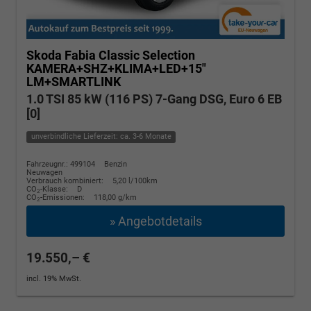
Skoda Fabia
Classic Selection
KAMERA+SHZ+KLIMA+LED+15"
LM+SMARTLINK
1.0 TSI 85 kW (116 PS) 7-Gang DSG, Euro 6 EB
[0]
unverbindliche Lieferzeit: ca. 3-6 Monate
Fahrzeugnr.: 499104
Benzin
Neuwagen
Verbrauch kombiniert:
5,20 l/100km
CO
-Klasse:
D
2
CO
-Emissionen:
118,00 g/km
2
» Angebotdetails
19.550,– €
incl. 19% MwSt.