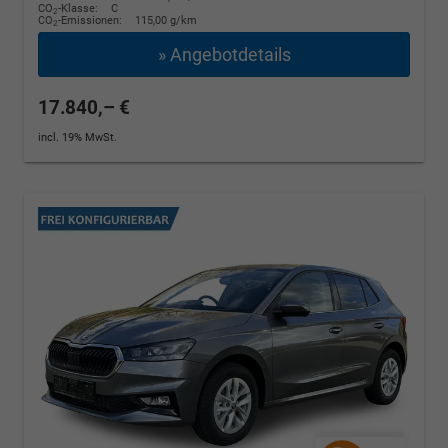
CO
-Klasse:
C
2
CO
-Emissionen:
115,00 g/km
2
» Angebotdetails
17.840,– €
incl. 19% MwSt.