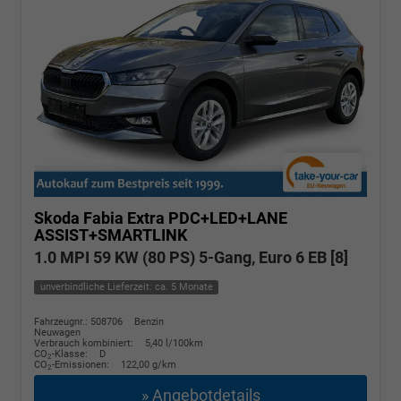
Skoda Fabia
Extra PDC+LED+LANE
ASSIST+SMARTLINK
1.0 MPI 59 KW (80 PS) 5-Gang, Euro 6 EB [8]
unverbindliche Lieferzeit: ca. 5 Monate
Fahrzeugnr.: 508706
Benzin
Neuwagen
Verbrauch kombiniert:
5,40 l/100km
CO
-Klasse:
D
2
CO
-Emissionen:
122,00 g/km
2
» Angebotdetails