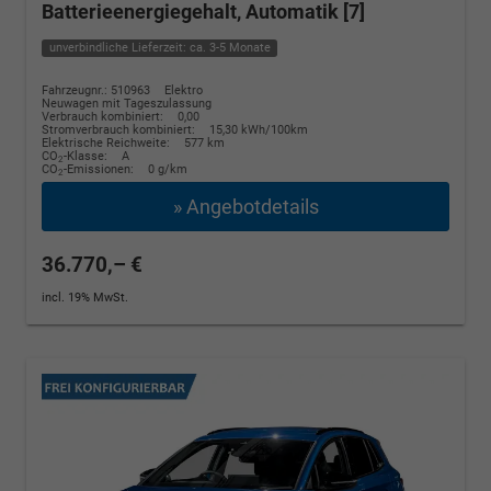
Batterieenergiegehalt, Automatik [7]
unverbindliche Lieferzeit: ca. 3-5 Monate
Fahrzeugnr.: 510963
Elektro
Neuwagen mit Tageszulassung
Verbrauch kombiniert:
0,00
Stromverbrauch kombiniert:
15,30 kWh/100km
Elektrische Reichweite:
577 km
CO
-Klasse:
A
2
CO
-Emissionen:
0 g/km
2
» Angebotdetails
36.770,– €
incl. 19% MwSt.