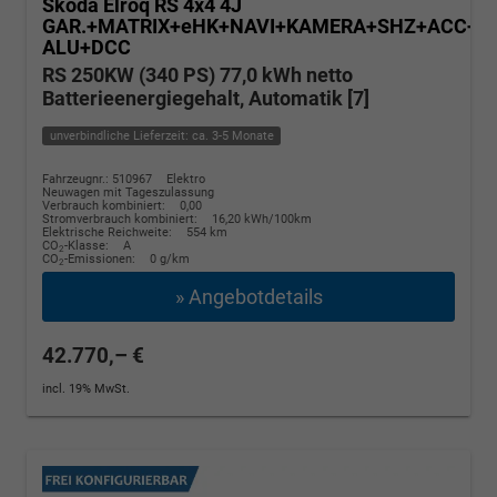
Skoda Elroq
RS 4x4 4J
GAR.+MATRIX+eHK+NAVI+KAMERA+SHZ+ACC+20
ALU+DCC
RS 250KW (340 PS) 77,0 kWh netto
Batterieenergiegehalt, Automatik [7]
unverbindliche Lieferzeit: ca. 3-5 Monate
Fahrzeugnr.: 510967
Elektro
Neuwagen mit Tageszulassung
Verbrauch kombiniert:
0,00
Stromverbrauch kombiniert:
16,20 kWh/100km
Elektrische Reichweite:
554 km
CO
-Klasse:
A
2
CO
-Emissionen:
0 g/km
2
» Angebotdetails
42.770,– €
incl. 19% MwSt.