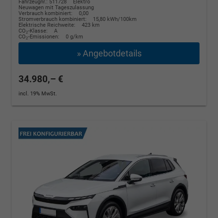
Fahrzeugnr.: 511728
Elektro
Neuwagen mit Tageszulassung
Verbrauch kombiniert:
0,00
Stromverbrauch kombiniert:
15,80 kWh/100km
Elektrische Reichweite:
423 km
CO
-Klasse:
A
2
CO
-Emissionen:
0 g/km
2
» Angebotdetails
34.980,– €
incl. 19% MwSt.