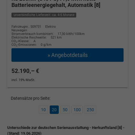
Batterieenergiegehalt, Automatik [8]
unverbindliche Lieferzeit: ca. 4-5 Monate
Fahrzeugnr.: 509731
Elektro
Neuwagen
Stromverbrauch kombiniert:
17,30 kWh/100km
Elektrische Reichweite:
521 km
CO
-Klasse:
A
2
CO
-Emissionen:
0 g/km
2
» Angebotdetails
52.190,– €
incl. 19% MwSt.
Datensätze pro Seite:
10
20
50
100
250
Unterschiede zur deutschen Serienausstattung - Herkunftsland [8] -
(Stand: 19.06.2026)