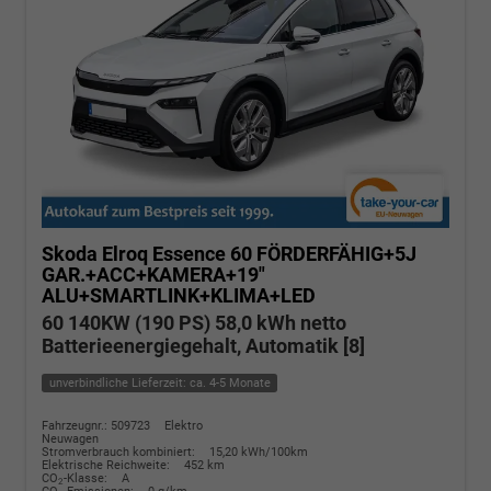
Skoda Elroq
Essence 60 FÖRDERFÄHIG+5J
GAR.+ACC+KAMERA+19"
ALU+SMARTLINK+KLIMA+LED
60 140KW (190 PS) 58,0 kWh netto
Batterieenergiegehalt, Automatik [8]
unverbindliche Lieferzeit: ca. 4-5 Monate
Fahrzeugnr.: 509723
Elektro
Neuwagen
Stromverbrauch kombiniert:
15,20 kWh/100km
Elektrische Reichweite:
452 km
CO
-Klasse:
A
2