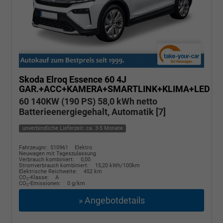
Skoda Elroq
Essence 60 4J
GAR.+ACC+KAMERA+SMARTLINK+KLIMA+LED
60 140KW (190 PS) 58,0 kWh netto
Batterieenergiegehalt, Automatik [7]
unverbindliche Lieferzeit: ca. 3-5 Monate
Fahrzeugnr.: 510961
Elektro
Neuwagen mit Tageszulassung
Verbrauch kombiniert:
0,00
Stromverbrauch kombiniert:
15,20 kWh/100km
Elektrische Reichweite:
452 km
CO
-Klasse:
A
2
CO
-Emissionen:
0 g/km
2
» Angebotdetails