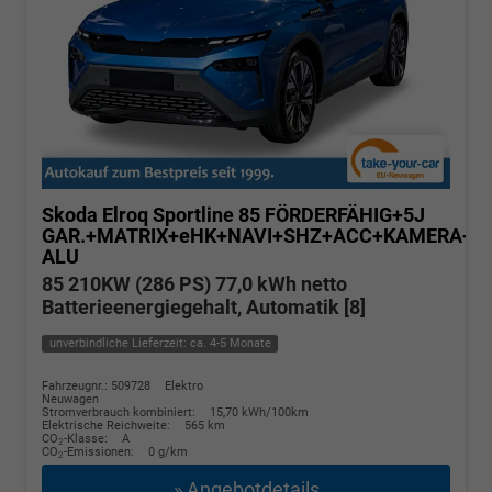
Skoda Elroq
Sportline 85 FÖRDERFÄHIG+5J
GAR.+MATRIX+eHK+NAVI+SHZ+ACC+KAMERA+20
ALU
85 210KW (286 PS) 77,0 kWh netto
Batterieenergiegehalt, Automatik [8]
unverbindliche Lieferzeit: ca. 4-5 Monate
Fahrzeugnr.: 509728
Elektro
Neuwagen
Stromverbrauch kombiniert:
15,70 kWh/100km
Elektrische Reichweite:
565 km
CO
-Klasse:
A
2
CO
-Emissionen:
0 g/km
2
» Angebotdetails