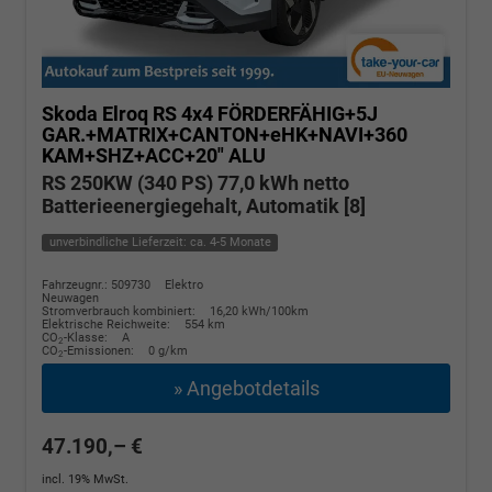
Skoda Elroq
RS 4x4 FÖRDERFÄHIG+5J
GAR.+MATRIX+CANTON+eHK+NAVI+360
KAM+SHZ+ACC+20" ALU
RS 250KW (340 PS) 77,0 kWh netto
Batterieenergiegehalt, Automatik [8]
unverbindliche Lieferzeit: ca. 4-5 Monate
Fahrzeugnr.: 509730
Elektro
Neuwagen
Stromverbrauch kombiniert:
16,20 kWh/100km
Elektrische Reichweite:
554 km
CO
-Klasse:
A
2
CO
-Emissionen:
0 g/km
2
» Angebotdetails
47.190,– €
incl. 19% MwSt.