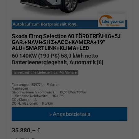
Skoda Elroq
Selection 60 FÖRDERFÄHIG+5J
GAR.+NAVI+SHZ+ACC+KAMERA+19"
ALU+SMARTLINK+KLIMA+LED
60 140KW (190 PS) 58,0 kWh netto
Batterieenergiegehalt, Automatik [8]
unverbindliche Lieferzeit: ca. 4-5 Monate
Fahrzeugnr.: 509724
Elektro
Neuwagen
Stromverbrauch kombiniert:
15,30 kWh/100km
Elektrische Reichweite:
450 km
CO
-Klasse:
A
2
CO
-Emissionen:
0 g/km
2
» Angebotdetails
35.880,– €