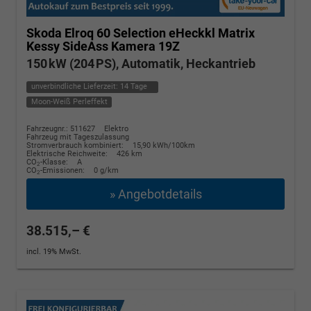
Skoda Elroq
60 Selection eHeckkl Matrix
Kessy SideAss Kamera 19Z
150 kW (204 PS), Automatik, Heckantrieb
unverbindliche Lieferzeit:
14 Tage
Moon-Weiß Perleffekt
Fahrzeugnr.: 511627
Elektro
Fahrzeug mit Tageszulassung
Stromverbrauch kombiniert:
15,90 kWh/100km
Elektrische Reichweite:
426 km
CO
-Klasse:
A
2
CO
-Emissionen:
0 g/km
2
» Angebotdetails
38.515,– €
incl. 19% MwSt.