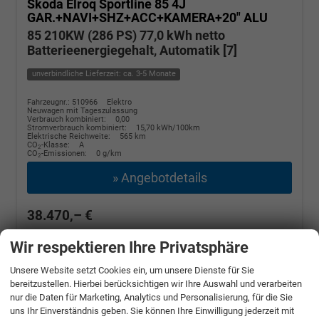
Skoda Elroq
Sportline 85 4J
GAR.+NAVI+SHZ+ACC+KAMERA+20" ALU
85 210KW (286 PS) 77,0 kWh netto
Batterieenergiegehalt, Automatik [7]
unverbindliche Lieferzeit: ca. 3-5 Monate
Fahrzeugnr.: 510966
Elektro
Neuwagen mit Tageszulassung
Verbrauch kombiniert:
0,00
Stromverbrauch kombiniert:
15,70 kWh/100km
Elektrische Reichweite:
565 km
CO
-Klasse:
A
2
CO
-Emissionen:
0 g/km
2
» Angebotdetails
38.470,– €
incl. 19% MwSt.
Wir respektieren Ihre Privatsphäre
Unsere Website setzt Cookies ein, um unsere Dienste für Sie
bereitzustellen. Hierbei berücksichtigen wir Ihre Auswahl und verarbeiten
nur die Daten für Marketing, Analytics und Personalisierung, für die Sie
uns Ihr Einverständnis geben. Sie können Ihre Einwilligung jederzeit mit