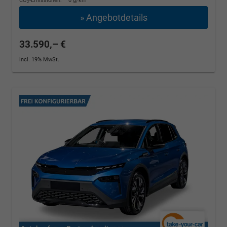
CO
-Emissionen:
0 g/km
2
» Angebotdetails
33.590,– €
incl. 19% MwSt.