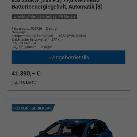
85x 220KW (299 PS) 77,0 kWh netto
Batterieenergiegehalt, Automatik [8]
unverbindliche Lieferzeit: ca. 4-5 Monate
Fahrzeugnr.: 509726
Elektro
Neuwagen
Stromverbrauch kombiniert:
15,50 kWh/100km
Elektrische Reichweite:
577 km
CO
-Klasse:
A
2
CO
-Emissionen:
0 g/km
2
» Angebotdetails
41.390,– €
incl. 19% MwSt.