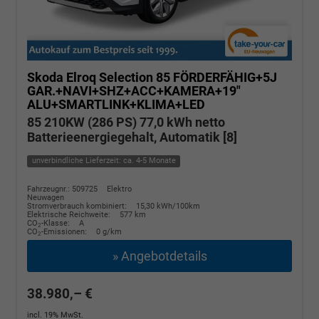
Skoda Elroq
Selection 85 FÖRDERFÄHIG+5J
GAR.+NAVI+SHZ+ACC+KAMERA+19"
ALU+SMARTLINK+KLIMA+LED
85 210KW (286 PS) 77,0 kWh netto
Batterieenergiegehalt, Automatik [8]
unverbindliche Lieferzeit: ca. 4-5 Monate
Fahrzeugnr.: 509725
Elektro
Neuwagen
Stromverbrauch kombiniert:
15,30 kWh/100km
Elektrische Reichweite:
577 km
CO
-Klasse:
A
2
CO
-Emissionen:
0 g/km
2
» Angebotdetails
38.980,– €
incl. 19% MwSt.