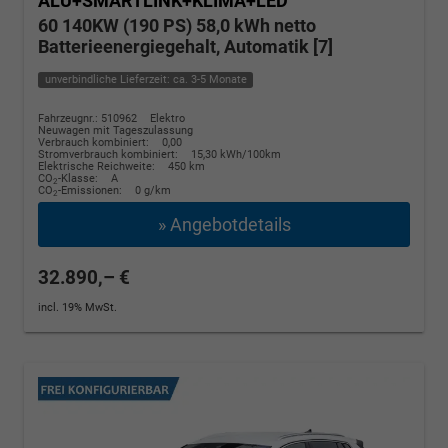
ALU+SMARTLINK+KLIMA+LED
60 140KW (190 PS) 58,0 kWh netto
Batterieenergiegehalt, Automatik [7]
unverbindliche Lieferzeit: ca. 3-5 Monate
Fahrzeugnr.: 510962
Elektro
Neuwagen mit Tageszulassung
Verbrauch kombiniert:
0,00
Stromverbrauch kombiniert:
15,30 kWh/100km
Elektrische Reichweite:
450 km
CO
-Klasse:
A
2
CO
-Emissionen:
0 g/km
2
» Angebotdetails
32.890,– €
incl. 19% MwSt.