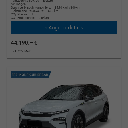
Fahrzeugnr.: 509729
Elektro
Neuwagen
Stromverbrauch kombiniert:
15,90 kWh/100km
Elektrische Reichweite:
565 km
CO
-Klasse:
A
2
CO
-Emissionen:
0 g/km
2
» Angebotdetails
44.190,– €
incl. 19% MwSt.