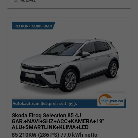
incl. 19% MwSt.
Skoda Elroq
Selection 85 4J
GAR.+NAVI+SHZ+ACC+KAMERA+19"
ALU+SMARTLINK+KLIMA+LED
85 210KW (286 PS) 77,0 kWh netto