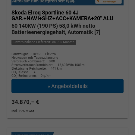
Skoda Elroq
Sportline 60 4J
GAR.+NAVI+SHZ+ACC+KAMERA+20" ALU
60 140KW (190 PS) 58,0 kWh netto
Batterieenergiegehalt, Automatik [7]
unverbindliche Lieferzeit: ca. 3-5 Monate
Fahrzeugnr.: 510965
Elektro
Neuwagen mit Tageszulassung
Verbrauch kombiniert:
0,00
Stromverbrauch kombiniert:
15,60 kWh/100km
Elektrische Reichweite:
441 km
CO
-Klasse:
A
2
CO
-Emissionen:
0 g/km
2
» Angebotdetails
34.870,– €
incl. 19% MwSt.