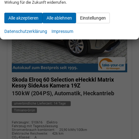
Wirkung für die Zukunft widerrufen.
Alle akzeptieren
Alle ablehnen
Einstellungen
Datenschutzerklärung
Impressum
Skoda Elroq
60 Selection eHeckkl Matrix
Kessy SideAss Kamera 19Z
150 kW (204 PS), Automatik, Heckantrieb
unverbindliche Lieferzeit:
14 Tage
Timiano-Grün
Fahrzeugnr.: 510616
Elektro
Fahrzeug mit Tageszulassung
Stromverbrauch kombiniert:
25,90 kWh/100km
Elektrische Reichweite:
426 km
CO
-Klasse:
A
2