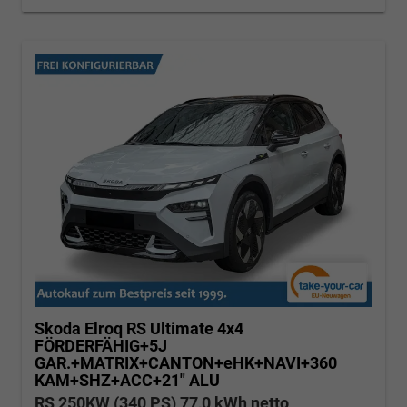
Skoda Elroq
RS Ultimate 4x4
FÖRDERFÄHIG+5J
GAR.+MATRIX+CANTON+eHK+NAVI+360
KAM+SHZ+ACC+21" ALU
RS 250KW (340 PS) 77,0 kWh netto