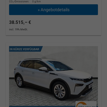
CO
-Emissionen:
0 g/km
2
» Angebotdetails
38.515,– €
incl. 19% MwSt.