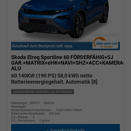
Skoda Elroq
Sportline 60 FÖRDERFÄHIG+5J
GAR.+MATRIX+eHK+NAVI+SHZ+ACC+KAMERA+20
ALU
60 140KW (190 PS) 58,0 kWh netto
Batterieenergiegehalt, Automatik [8]
unverbindliche Lieferzeit: ca. 4-5 Monate
Fahrzeugnr.: 509727
Elektro
Neuwagen
Stromverbrauch kombiniert:
15,60 kWh/100km
Elektrische Reichweite:
441 km
CO
-Klasse:
A
2
CO
-Emissionen:
0 g/km
2
» Angebotdetails