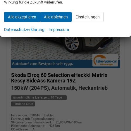
Wirkung für die Zukunft widerrufen.
Alle akzeptieren
Alle ablehnen
Einstellungen
Datenschutzerklärung
Impressum
Skoda Elroq
60 Selection eHeckkl Matrix
Kessy SideAss Kamera 19Z
150 kW (204 PS), Automatik, Heckantrieb
unverbindliche Lieferzeit:
14 Tage
Timiano-Grün
Fahrzeugnr.: 510616
Elektro
Fahrzeug mit Tageszulassung
Stromverbrauch kombiniert:
25,90 kWh/100km
Elektrische Reichweite:
426 km
CO
-Klasse:
A
2