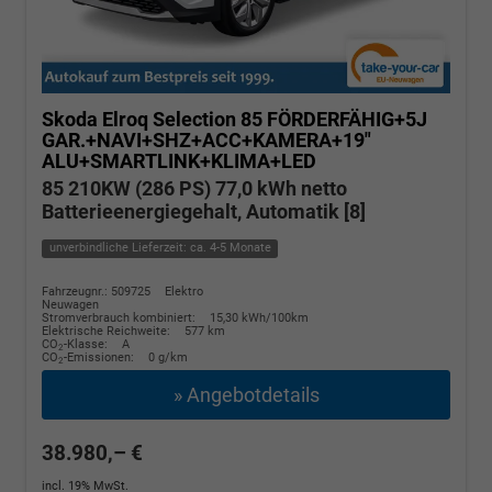
Skoda Elroq
Selection 85 FÖRDERFÄHIG+5J
GAR.+NAVI+SHZ+ACC+KAMERA+19"
ALU+SMARTLINK+KLIMA+LED
85 210KW (286 PS) 77,0 kWh netto
Batterieenergiegehalt, Automatik [8]
unverbindliche Lieferzeit: ca. 4-5 Monate
Fahrzeugnr.: 509725
Elektro
Neuwagen
Stromverbrauch kombiniert:
15,30 kWh/100km
Elektrische Reichweite:
577 km
CO
-Klasse:
A
2
CO
-Emissionen:
0 g/km
2
» Angebotdetails
38.980,– €
incl. 19% MwSt.