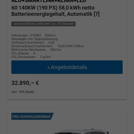
ALU+SMARTLINK+KLIMA+LED
60 140KW (190 PS) 58,0 kWh netto
Batterieenergiegehalt, Automatik [7]
unverbindliche Lieferzeit: ca. 3-5 Monate
Fahrzeugnr.: 510962
Elektro
Neuwagen mit Tageszulassung
Verbrauch kombiniert:
0,00
Stromverbrauch kombiniert:
15,30 kWh/100km
Elektrische Reichweite:
450 km
CO
-Klasse:
A
2
CO
-Emissionen:
0 g/km
2
» Angebotdetails
32.890,– €
incl. 19% MwSt.