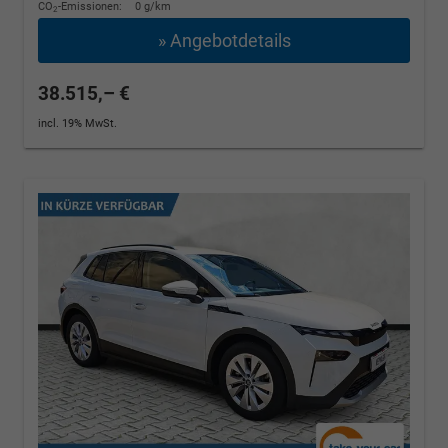
CO
-Emissionen:
0 g/km
2
» Angebotdetails
38.515,– €
incl. 19% MwSt.