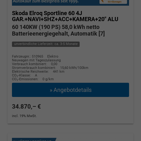
Skoda Elroq
Sportline 60 4J
GAR.+NAVI+SHZ+ACC+KAMERA+20" ALU
60 140KW (190 PS) 58,0 kWh netto
Batterieenergiegehalt, Automatik [7]
unverbindliche Lieferzeit: ca. 3-5 Monate
Fahrzeugnr.: 510965
Elektro
Neuwagen mit Tageszulassung
Verbrauch kombiniert:
0,00
Stromverbrauch kombiniert:
15,60 kWh/100km
Elektrische Reichweite:
441 km
CO
-Klasse:
A
2
CO
-Emissionen:
0 g/km
2
» Angebotdetails
34.870,– €
incl. 19% MwSt.