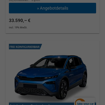
CO
-Emissionen:
0 g/km
2
» Angebotdetails
33.590,– €
incl. 19% MwSt.