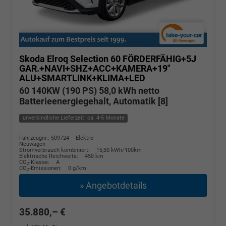
Skoda Elroq
Selection 60 FÖRDERFÄHIG+5J
GAR.+NAVI+SHZ+ACC+KAMERA+19"
ALU+SMARTLINK+KLIMA+LED
60 140KW (190 PS) 58,0 kWh netto
Batterieenergiegehalt, Automatik [8]
unverbindliche Lieferzeit: ca. 4-5 Monate
Fahrzeugnr.: 509724
Elektro
Neuwagen
Stromverbrauch kombiniert:
15,30 kWh/100km
Elektrische Reichweite:
450 km
CO
-Klasse:
A
2
CO
-Emissionen:
0 g/km
2
» Angebotdetails
35.880,– €