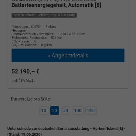
Batterieenergiegehalt, Automatik [8]
unverbindliche Lieferzeit: ca. 4-5 Monate
Fahrzeugnr.: 509731
Elektro
Neuwagen
Stromverbrauch kombiniert:
17,30 kWh/100km
Elektrische Reichweite:
521 km
CO
-Klasse:
A
2
CO
-Emissionen:
0 g/km
2
» Angebotdetails
52.190,– €
incl. 19% MwSt.
Datensätze pro Seite:
10
20
50
100
250
Unterschiede zur deutschen Serienausstattung - Herkunftsland [8] -
(Stand: 19.06.2026)