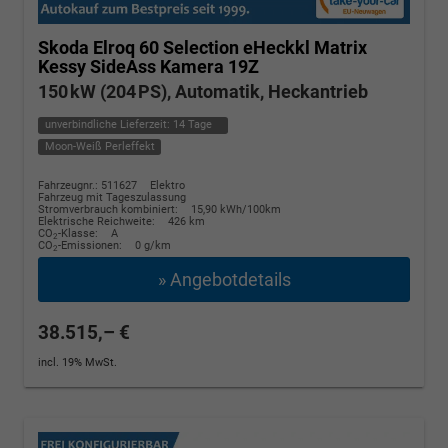
Skoda Elroq
60 Selection eHeckkl Matrix
Kessy SideAss Kamera 19Z
150 kW (204 PS), Automatik, Heckantrieb
unverbindliche Lieferzeit:
14 Tage
Moon-Weiß Perleffekt
Fahrzeugnr.: 511627
Elektro
Fahrzeug mit Tageszulassung
Stromverbrauch kombiniert:
15,90 kWh/100km
Elektrische Reichweite:
426 km
CO
-Klasse:
A
2
CO
-Emissionen:
0 g/km
2
» Angebotdetails
38.515,– €
incl. 19% MwSt.