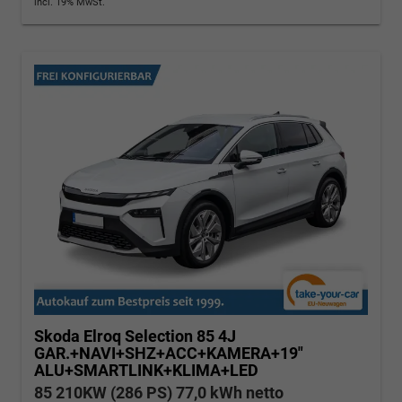
incl. 19% MwSt.
Skoda Elroq
Selection 85 4J
GAR.+NAVI+SHZ+ACC+KAMERA+19"
ALU+SMARTLINK+KLIMA+LED
85 210KW (286 PS) 77,0 kWh netto