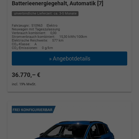
Batterieenergiegehalt, Automatik [7]
unverbindliche Lieferzeit: ca. 3-5 Monate
Fahrzeugnr.: 510963
Elektro
Neuwagen mit Tageszulassung
Verbrauch kombiniert:
0,00
Stromverbrauch kombiniert:
15,30 kWh/100km
Elektrische Reichweite:
577 km
CO
-Klasse:
A
2
CO
-Emissionen:
0 g/km
2
» Angebotdetails
36.770,– €
incl. 19% MwSt.