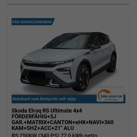
Skoda Elroq
RS Ultimate 4x4
FÖRDERFÄHIG+5J
GAR.+MATRIX+CANTON+eHK+NAVI+360
KAM+SHZ+ACC+21" ALU
RS 250KW (340 PS) 77,0 kWh netto