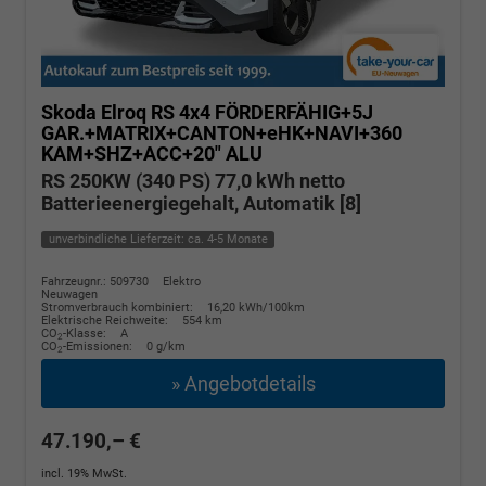
Skoda Elroq
RS 4x4 FÖRDERFÄHIG+5J
GAR.+MATRIX+CANTON+eHK+NAVI+360
KAM+SHZ+ACC+20" ALU
RS 250KW (340 PS) 77,0 kWh netto
Batterieenergiegehalt, Automatik [8]
unverbindliche Lieferzeit: ca. 4-5 Monate
Fahrzeugnr.: 509730
Elektro
Neuwagen
Stromverbrauch kombiniert:
16,20 kWh/100km
Elektrische Reichweite:
554 km
CO
-Klasse:
A
2
CO
-Emissionen:
0 g/km
2
» Angebotdetails
47.190,– €
incl. 19% MwSt.