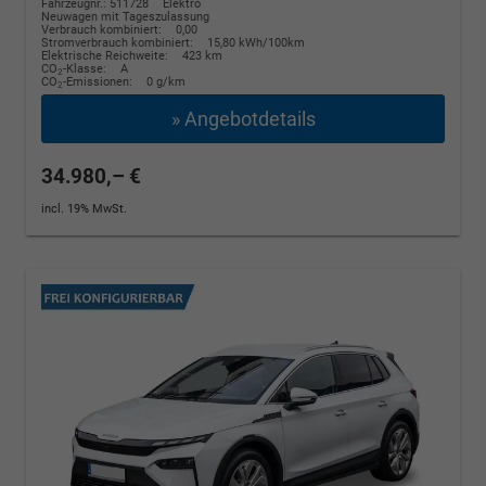
Fahrzeugnr.: 511728
Elektro
Neuwagen mit Tageszulassung
Verbrauch kombiniert:
0,00
Stromverbrauch kombiniert:
15,80 kWh/100km
Elektrische Reichweite:
423 km
CO
-Klasse:
A
2
CO
-Emissionen:
0 g/km
2
» Angebotdetails
34.980,– €
incl. 19% MwSt.