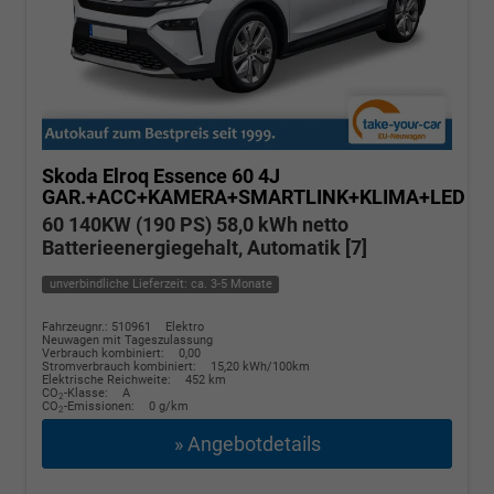
Skoda Elroq
Essence 60 4J
GAR.+ACC+KAMERA+SMARTLINK+KLIMA+LED
60 140KW (190 PS) 58,0 kWh netto
Batterieenergiegehalt, Automatik [7]
unverbindliche Lieferzeit: ca. 3-5 Monate
Fahrzeugnr.: 510961
Elektro
Neuwagen mit Tageszulassung
Verbrauch kombiniert:
0,00
Stromverbrauch kombiniert:
15,20 kWh/100km
Elektrische Reichweite:
452 km
CO
-Klasse:
A
2
CO
-Emissionen:
0 g/km
2
» Angebotdetails