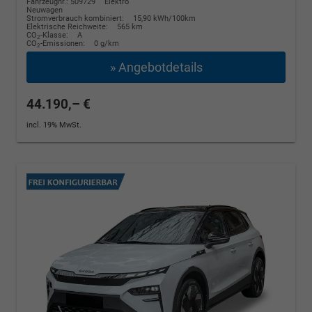
Fahrzeugnr.: 509729
Elektro
Neuwagen
Stromverbrauch kombiniert:
15,90 kWh/100km
Elektrische Reichweite:
565 km
CO
-Klasse:
A
2
CO
-Emissionen:
0 g/km
2
» Angebotdetails
44.190,– €
incl. 19% MwSt.