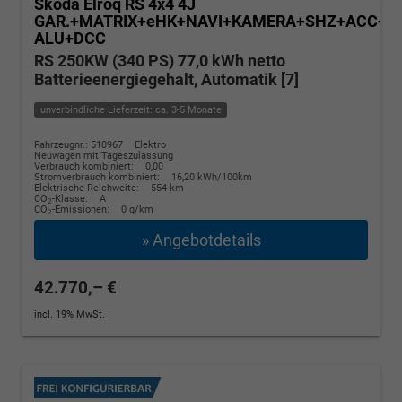
Skoda Elroq
RS 4x4 4J
GAR.+MATRIX+eHK+NAVI+KAMERA+SHZ+ACC+20
ALU+DCC
RS 250KW (340 PS) 77,0 kWh netto
Batterieenergiegehalt, Automatik [7]
unverbindliche Lieferzeit: ca. 3-5 Monate
Fahrzeugnr.: 510967
Elektro
Neuwagen mit Tageszulassung
Verbrauch kombiniert:
0,00
Stromverbrauch kombiniert:
16,20 kWh/100km
Elektrische Reichweite:
554 km
CO
-Klasse:
A
2
CO
-Emissionen:
0 g/km
2
» Angebotdetails
42.770,– €
incl. 19% MwSt.