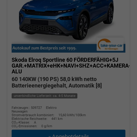
Skoda Elroq
Sportline 60 FÖRDERFÄHIG+5J
GAR.+MATRIX+eHK+NAVI+SHZ+ACC+KAMERA+20
ALU
60 140KW (190 PS) 58,0 kWh netto
Batterieenergiegehalt, Automatik [8]
unverbindliche Lieferzeit: ca. 4-5 Monate
Fahrzeugnr.: 509727
Elektro
Neuwagen
Stromverbrauch kombiniert:
15,60 kWh/100km
Elektrische Reichweite:
441 km
CO
-Klasse:
A
2
CO
-Emissionen:
0 g/km
2
» Angebotdetails