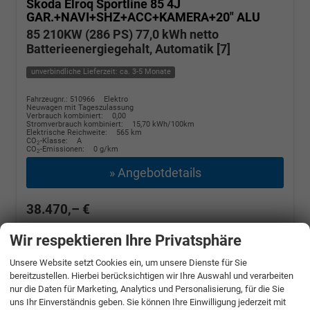
Skoda Elroq
Sportline 85 4J
GAR.+NAVI+SHZ+ACC+KAMERA+20" ALU
85 210KW (286 PS) 77,0 kWh netto
Batterieenergiegehalt, Automatik [7]
unverbindliche Lieferzeit: ca. 3-5 Monate
Fahrzeugnr.: 510966
Elektro
Neuwagen mit Tageszulassung
Verbrauch kombiniert:
0,00
Stromverbrauch kombiniert:
15,70 kWh/100km
Elektrische Reichweite:
565 km
CO
-Klasse:
A
2
CO
-Emissionen:
0 g/km
2
» Angebotdetails
38.470,– €
incl. 19% MwSt.
Wir respektieren Ihre Privatsphäre
Unsere Website setzt Cookies ein, um unsere Dienste für Sie
bereitzustellen. Hierbei berücksichtigen wir Ihre Auswahl und verarbeiten
nur die Daten für Marketing, Analytics und Personalisierung, für die Sie
uns Ihr Einverständnis geben. Sie können Ihre Einwilligung jederzeit mit