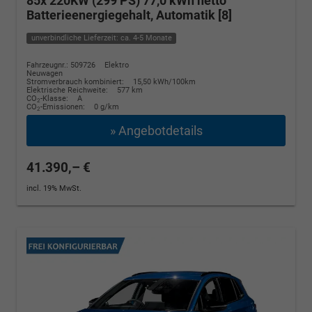
85x 220KW (299 PS) 77,0 kWh netto
Batterieenergiegehalt, Automatik [8]
unverbindliche Lieferzeit: ca. 4-5 Monate
Fahrzeugnr.: 509726
Elektro
Neuwagen
Stromverbrauch kombiniert:
15,50 kWh/100km
Elektrische Reichweite:
577 km
CO
-Klasse:
A
2
CO
-Emissionen:
0 g/km
2
» Angebotdetails
41.390,– €
incl. 19% MwSt.