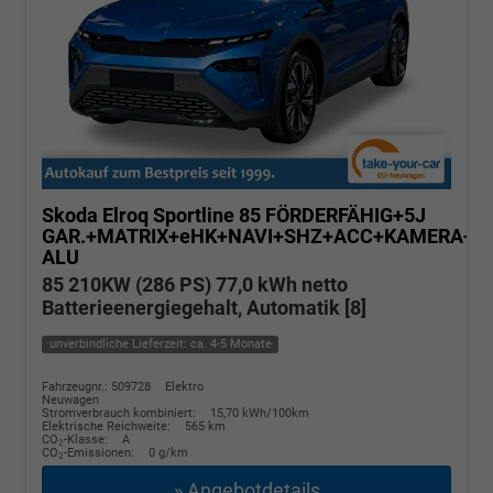
Skoda Elroq
Sportline 85 FÖRDERFÄHIG+5J
GAR.+MATRIX+eHK+NAVI+SHZ+ACC+KAMERA+20
ALU
85 210KW (286 PS) 77,0 kWh netto
Batterieenergiegehalt, Automatik [8]
unverbindliche Lieferzeit: ca. 4-5 Monate
Fahrzeugnr.: 509728
Elektro
Neuwagen
Stromverbrauch kombiniert:
15,70 kWh/100km
Elektrische Reichweite:
565 km
CO
-Klasse:
A
2
CO
-Emissionen:
0 g/km
2
» Angebotdetails