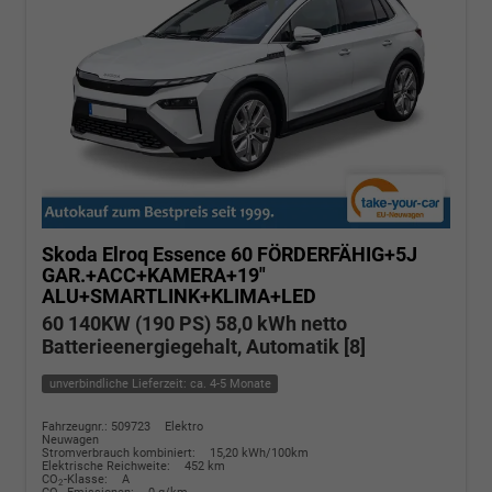
Skoda Elroq
Essence 60 FÖRDERFÄHIG+5J
GAR.+ACC+KAMERA+19"
ALU+SMARTLINK+KLIMA+LED
60 140KW (190 PS) 58,0 kWh netto
Batterieenergiegehalt, Automatik [8]
unverbindliche Lieferzeit: ca. 4-5 Monate
Fahrzeugnr.: 509723
Elektro
Neuwagen
Stromverbrauch kombiniert:
15,20 kWh/100km
Elektrische Reichweite:
452 km
CO
-Klasse:
A
2