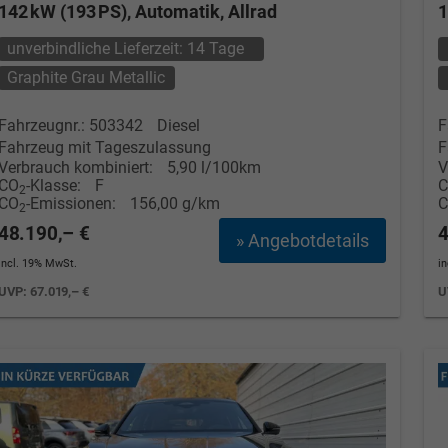
142 kW (193 PS), Automatik, Allrad
1
unverbindliche Lieferzeit:
14 Tage
Graphite Grau Metallic
Fahrzeugnr.: 503342
Diesel
F
Fahrzeug mit Tageszulassung
F
Verbrauch kombiniert:
5,90 l/100km
V
CO
-Klasse:
F
2
CO
-Emissionen:
156,00 g/km
2
48.190,– €
4
» Angebotdetails
incl. 19% MwSt.
i
UVP:
67.019,– €
U