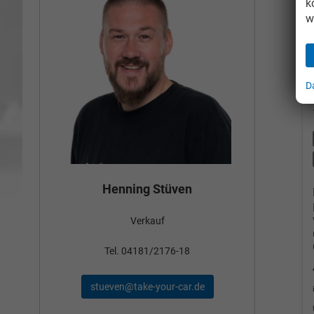
k
w
D
Bün
Henning Stüven
Verkauf
nden
Tel
Tel. 04181/2176-18
schae
stueven@take-your-car.de
de