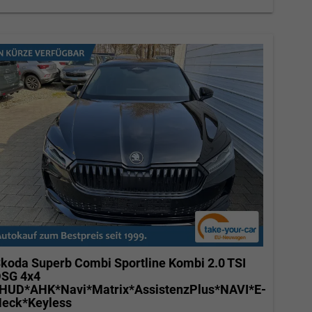
koda Superb Combi
Sportline Kombi 2.0 TSI
SG 4x4
HUD*AHK*Navi*Matrix*AssistenzPlus*NAVI*E-
eck*Keyless