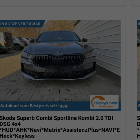
Skoda Superb Combi
Sportline Kombi 2.0 TDI
S
DSG 4x4
D
*HUD*AHK*Navi*Matrix*AssistenzPlus*NAVI*E-
*
Heck*Keyless
H