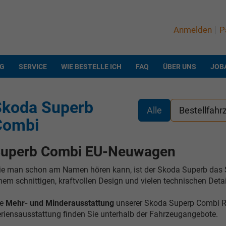
Anmelden
P
NG
SERVICE
WIE BESTELLE ICH
FAQ
ÜBER UNS
JOB
Skoda Superb
Alle
Bestellfahr
Combi
uperb Combi EU-Neuwagen
e man schon am Namen hören kann, ist der Skoda Superb das S
nem schnittigen, kraftvollen Design und vielen technischen Deta
ie
Mehr- und Minderausstattung
unserer Skoda Superp Combi Re
riensausstattung finden Sie unterhalb der Fahrzeugangebote.