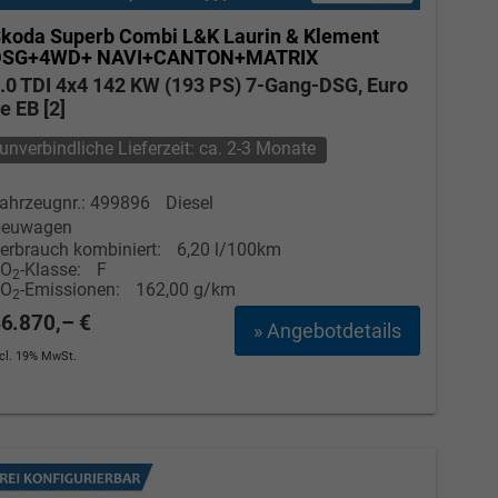
koda Superb Combi
L&K Laurin & Klement
DSG+4WD+ NAVI+CANTON+MATRIX
.0 TDI 4x4 142 KW (193 PS) 7-Gang-DSG, Euro
e EB [2]
unverbindliche Lieferzeit: ca. 2-3 Monate
ahrzeugnr.: 499896
Diesel
euwagen
erbrauch kombiniert:
6,20 l/100km
CO
-Klasse:
F
2
CO
-Emissionen:
162,00 g/km
2
6.870,– €
» Angebotdetails
ncl. 19% MwSt.