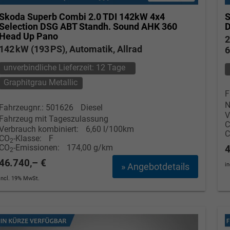
Skoda Superb Combi
2.0 TDI 142kW 4x4
S
Selection DSG ABT Standh. Sound AHK 360
Head Up Pano
2
142 kW (193 PS), Automatik, Allrad
6
unverbindliche Lieferzeit:
12 Tage
Graphitgrau Metallic
F
N
Fahrzeugnr.: 501626
Diesel
V
Fahrzeug mit Tageszulassung
Verbrauch kombiniert:
6,60 l/100km
CO
-Klasse:
F
2
CO
-Emissionen:
174,00 g/km
4
2
46.740,– €
» Angebotdetails
i
incl. 19% MwSt.