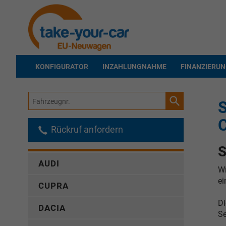
KONFIGURATOR
INZAHLUNGNAHME
FINANZIERU
Fahrzeugnr.
Rückruf anfordern
S
AUDI
Wi
ei
CUPRA
D
DACIA
Se