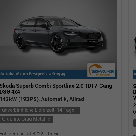
Skoda Superb Combi
Sportline 2.0 TDI 7-Gang-
S
DSG 4x4
142 kW (193 PS), Automatik, Allrad
2
unverbindliche Lieferzeit:
14 Tage
6
Graphite-Grau Metallic
Fahrzeugnr.: 508222
Diesel