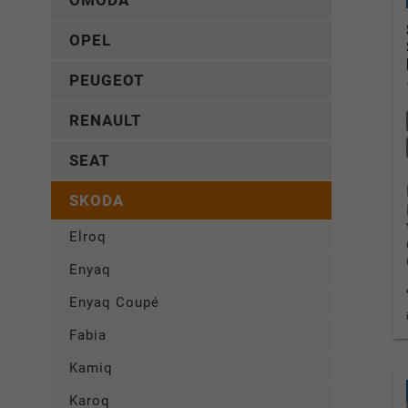
OMODA
OPEL
PEUGEOT
RENAULT
SEAT
SKODA
Elroq
Enyaq
Enyaq Coupé
Fabia
Kamiq
Karoq