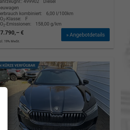
ahrzeugnr.: 499902
Diesel
euwagen
erbrauch kombiniert:
6,00 l/100km
CO
-Klasse:
F
2
CO
-Emissionen:
158,00 g/km
2
7.790,– €
» Angebotdetails
ncl. 19% MwSt.