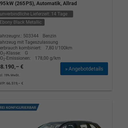
95 kW (265 PS), Automatik, Allrad
unverbindliche Lieferzeit:
14 Tage
Ebony Black Metallic
ahrzeugnr.: 503344
Benzin
ahrzeug mit Tageszulassung
erbrauch kombiniert:
7,80 l/100km
CO
-Klasse:
G
2
CO
-Emissionen:
178,00 g/km
2
8.190,– €
» Angebotdetails
ncl. 19% MwSt.
VP:
66.519,– €