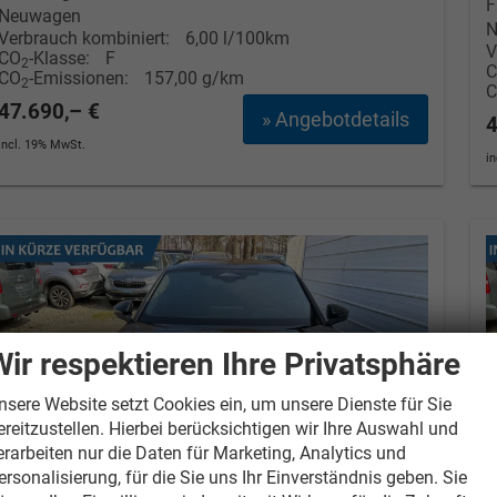
F
Neuwagen
N
Verbrauch kombiniert:
6,00 l/100km
V
CO
-Klasse:
F
2
CO
-Emissionen:
157,00 g/km
2
47.690,– €
» Angebotdetails
4
incl. 19% MwSt.
i
Wir respektieren Ihre Privatsphäre
nsere Website setzt Cookies ein, um unsere Dienste für Sie
ereitzustellen. Hierbei berücksichtigen wir Ihre Auswahl und
erarbeiten nur die Daten für Marketing, Analytics und
ersonalisierung, für die Sie uns Ihr Einverständnis geben. Sie