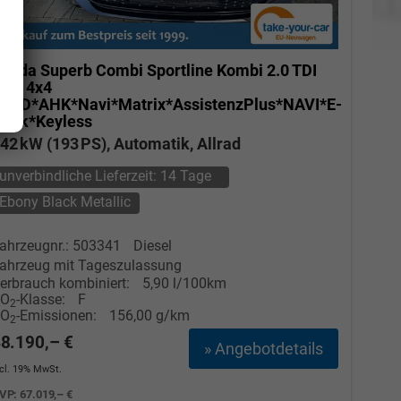
koda Superb Combi
Sportline Kombi 2.0 TDI
SG 4x4
HUD*AHK*Navi*Matrix*AssistenzPlus*NAVI*E-
eck*Keyless
42 kW (193 PS), Automatik, Allrad
unverbindliche Lieferzeit:
14 Tage
Ebony Black Metallic
Elvedin Calakovic
ahrzeugnr.: 503341
Diesel
ahrzeug mit Tageszulassung
Verkauf
erbrauch kombiniert:
5,90 l/100km
CO
-Klasse:
F
Tel. 04181/2176-27
2
CO
-Emissionen:
156,00 g/km
2
8.190,– €
» Angebotdetails
calakovic@take-your-car.de
ncl. 19% MwSt.
VP:
67.019,– €