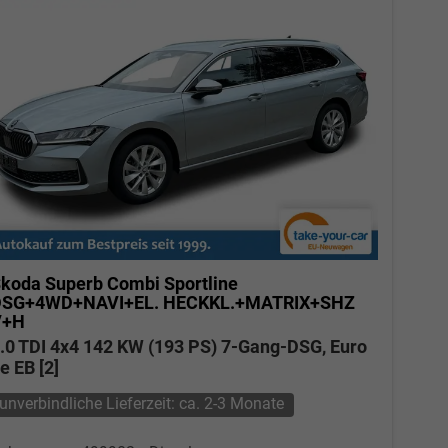
koda Superb Combi
Sportline
DSG+4WD+NAVI+EL. HECKKL.+MATRIX+SHZ
V+H
.0 TDI 4x4 142 KW (193 PS) 7-Gang-DSG, Euro
e EB [2]
unverbindliche Lieferzeit: ca. 2-3 Monate