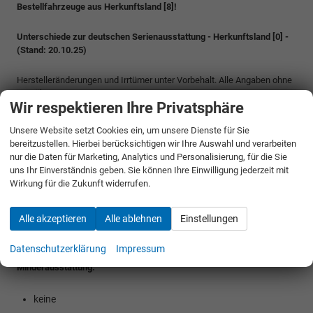
Bestellfahrzeuge aus Herkunftsland [8]!
Unterschiede zur deutschen Serienausstattung - Herkunftsland [0] -
(Stand: 20.10.25)
Herstelleränderungen und Irrtümer unter Vorbehalt. Alle Angaben ohne
Gewähr.
Wir respektieren Ihre Privatsphäre
Classic (gegenüber Selection)
Unsere Website setzt Cookies ein, um unsere Dienste für Sie
bereitzustellen. Hierbei berücksichtigen wir Ihre Auswahl und verarbeiten
Mehrausstattung:
nur die Daten für Marketing, Analytics und Personalisierung, für die Sie
uns Ihr Einverständnis geben. Sie können Ihre Einwilligung jederzeit mit
Wirkung für die Zukunft widerrufen.
Transport Paket
Parksensoren vorne
Rückfahrkamera
Alle akzeptieren
Alle ablehnen
Einstellungen
15 Zoll Leichtmetallfelgen
Datenschutzerklärung
Impressum
Minderausstattung:
keine