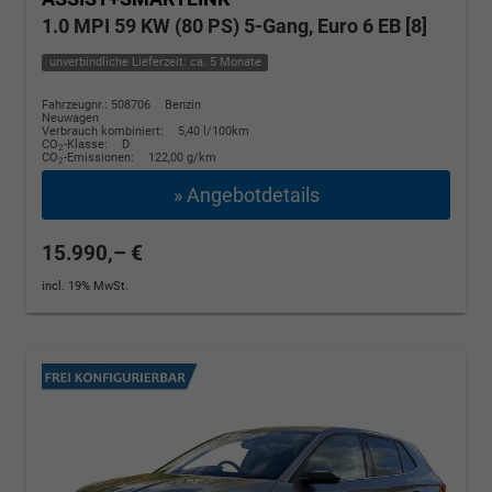
1.0 MPI 59 KW (80 PS) 5-Gang, Euro 6 EB [8]
unverbindliche Lieferzeit: ca. 5 Monate
Fahrzeugnr.: 508706
Benzin
Neuwagen
Verbrauch kombiniert:
5,40 l/100km
CO
-Klasse:
D
2
CO
-Emissionen:
122,00 g/km
2
» Angebotdetails
15.990,– €
incl. 19% MwSt.