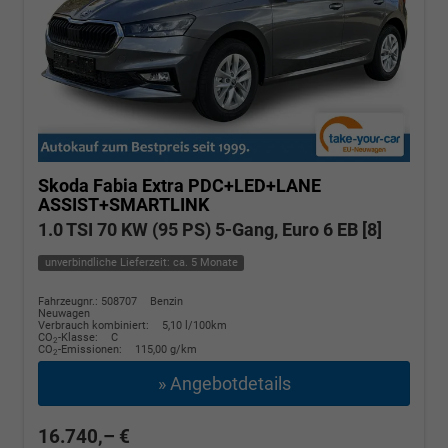
Skoda Fabia
Extra PDC+LED+LANE
ASSIST+SMARTLINK
1.0 TSI 70 KW (95 PS) 5-Gang, Euro 6 EB [8]
unverbindliche Lieferzeit: ca. 5 Monate
Fahrzeugnr.: 508707
Benzin
Neuwagen
Verbrauch kombiniert:
5,10 l/100km
CO
-Klasse:
C
2
CO
-Emissionen:
115,00 g/km
2
» Angebotdetails
16.740,– €