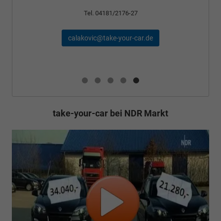
Tel. 04181/2176-27
calakovic@take-your-car.de
take-your-car bei NDR Markt