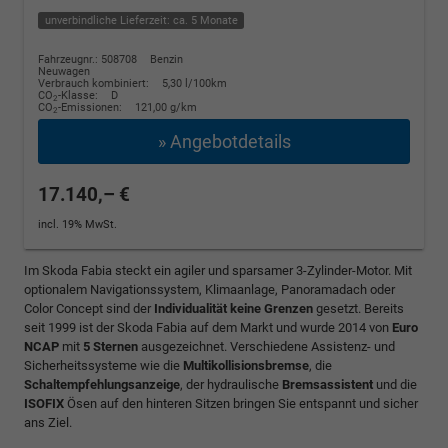
unverbindliche Lieferzeit: ca. 5 Monate
Fahrzeugnr.: 508708
Benzin
Neuwagen
Verbrauch kombiniert:
5,30 l/100km
CO
-Klasse:
D
2
CO
-Emissionen:
121,00 g/km
2
» Angebotdetails
17.140,– €
incl. 19% MwSt.
Im Skoda Fabia steckt ein agiler und sparsamer 3-Zylinder-Motor. Mit
optionalem Navigationssystem, Klimaanlage, Panoramadach oder
Color Concept sind der
Individualität keine Grenzen
gesetzt. Bereits
seit 1999 ist der Skoda Fabia auf dem Markt und wurde 2014 von
Euro
NCAP
mit
5 Sternen
ausgezeichnet. Verschiedene Assistenz- und
Sicherheitssysteme wie die
Multikollisionsbremse
, die
Schaltempfehlungsanzeige
, der hydraulische
Bremsassistent
und die
ISOFIX
Ösen auf den hinteren Sitzen bringen Sie entspannt und sicher
ans Ziel.