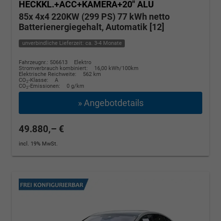
HECKKL.+ACC+KAMERA+20" ALU
85x 4x4 220KW (299 PS) 77 kWh netto
Batterienergiegehalt, Automatik [12]
unverbindliche Lieferzeit: ca. 3-4 Monate
Fahrzeugnr.: 506613
Elektro
Stromverbrauch kombiniert:
16,00 kWh/100km
Elektrische Reichweite:
562 km
CO
-Klasse:
A
2
CO
-Emissionen:
0 g/km
2
» Angebotdetails
49.880,– €
incl. 19% MwSt.