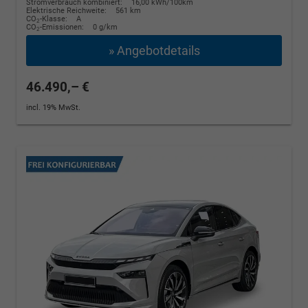
Stromverbrauch kombiniert:
16,00 kWh/100km
Elektrische Reichweite:
561 km
CO
-Klasse:
A
2
CO
-Emissionen:
0 g/km
2
» Angebotdetails
46.490,– €
incl. 19% MwSt.