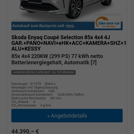
Skoda Enyaq Coupé
Selection 85x 4x4 4J
GAR.+PANO+NAVI+eHK+ACC+KAMERA+SHZ+19"
ALU+KESSY
85x 4x4 220KW (299 PS) 77 kWh netto
Batterienergiegehalt, Automatik [7]
unverbindliche Lieferzeit: ca. 3-5 Monate
Fahrzeugnr.: 511375
Elektro
Neuwagen mit Tageszulassung
Verbrauch kombiniert:
0,00
Stromverbrauch kombiniert:
16,00 kWh/100km
Elektrische Reichweite:
561 km
CO
-Klasse:
A
2
CO
-Emissionen:
0 g/km
2
» Angebotdetails
44.390,– €