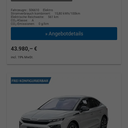
Fahrzeugnr.: 506610
Elektro
Stromverbrauch kombiniert:
15,80 kWh/100km
Elektrische Reichweite:
561 km
CO
-Klasse:
A
2
CO
-Emissionen:
0 g/km
2
» Angebotdetails
43.980,– €
incl. 19% MwSt.