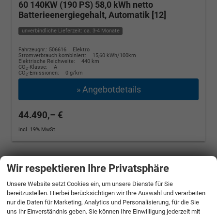
60 140KW (190 PS) 58,0 kWh netto
Batterieenergiegehalt, Automatik [12]
unverbindliche Lieferzeit: ca. 3-4 Monate
Fahrzeugnr.: 506616
Elektro
Stromverbrauch kombiniert:
15,60 kWh/100km
Elektrische Reichweite:
440 km
CO
-Klasse:
A
2
CO
-Emissionen:
0 g/km
2
» Angebotdetails
44.490,– €
incl. 19% MwSt.
Wir respektieren Ihre Privatsphäre
Unsere Website setzt Cookies ein, um unsere Dienste für Sie
bereitzustellen. Hierbei berücksichtigen wir Ihre Auswahl und verarbeiten
nur die Daten für Marketing, Analytics und Personalisierung, für die Sie
uns Ihr Einverständnis geben. Sie können Ihre Einwilligung jederzeit mit