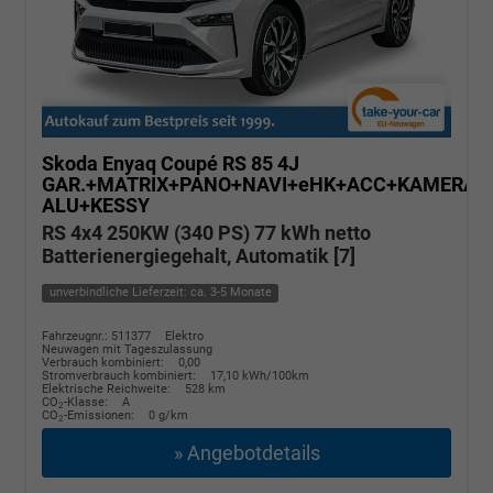
Skoda Enyaq Coupé
RS 85 4J
GAR.+MATRIX+PANO+NAVI+eHK+ACC+KAMERA+
ALU+KESSY
RS 4x4 250KW (340 PS) 77 kWh netto
Batterienergiegehalt, Automatik [7]
unverbindliche Lieferzeit: ca. 3-5 Monate
Fahrzeugnr.: 511377
Elektro
Neuwagen mit Tageszulassung
Verbrauch kombiniert:
0,00
Stromverbrauch kombiniert:
17,10 kWh/100km
Elektrische Reichweite:
528 km
CO
-Klasse:
A
2
CO
-Emissionen:
0 g/km
2
» Angebotdetails