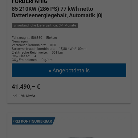
FÖRDERFÄHIG
85 210KW (286 PS) 77 kWh netto
Batterieenergiegehalt, Automatik [0]
unverbindliche Lieferzeit: ca. 3-4 Monate
Fahrzeugnr.: 506860
Elektro
Neuwagen
Verbrauch kombiniert:
0,00
Stromverbrauch kombiniert:
15,80 kWh/100km
Elektrische Reichweite:
561 km
CO
-Klasse:
A
2
CO
-Emissionen:
0 g/km
2
» Angebotdetails
41.490,– €
incl. 19% MwSt.