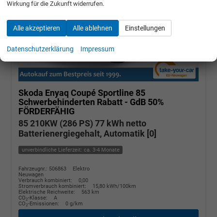
Wirkung für die Zukunft widerrufen.
Alle akzeptieren
Alle ablehnen
Einstellungen
Datenschutzerklärung
Impressum
Skoda Enyaq Coupé
Sportline 85
Schwerbehinderten Rabatt - GdB 50%
FÖRDERFÄHIG
85 210KW (286 PS) 77 kWh netto
Batterienergiegehalt, Automatik [0]
unverbindliche Lieferzeit: ca. 3-4 Monate
Fahrzeugnr.: 506863
Elektro
Neuwagen
Verbrauch kombiniert:
0,00
Stromverbrauch kombiniert:
15,80 kWh/100km
Elektrische Reichweite:
563 km
CO
-Klasse:
A
2
CO
-Emissionen:
0 g/km
2