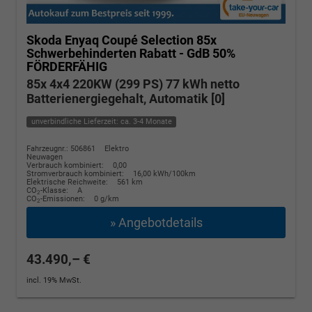
Skoda Enyaq Coupé
Selection 85x
Schwerbehinderten Rabatt - GdB 50%
FÖRDERFÄHIG
85x 4x4 220KW (299 PS) 77 kWh netto
Batterienergiegehalt, Automatik [0]
unverbindliche Lieferzeit: ca. 3-4 Monate
Fahrzeugnr.: 506861
Elektro
Neuwagen
Verbrauch kombiniert:
0,00
Stromverbrauch kombiniert:
16,00 kWh/100km
Elektrische Reichweite:
561 km
CO
-Klasse:
A
2
CO
-Emissionen:
0 g/km
2
» Angebotdetails
43.490,– €
incl. 19% MwSt.