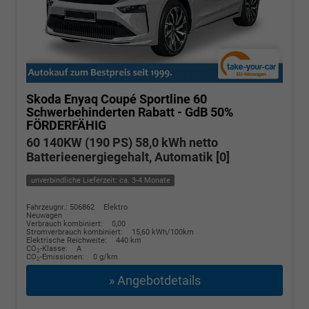
Skoda Enyaq Coupé
Sportline 60
Schwerbehinderten Rabatt - GdB 50%
FÖRDERFÄHIG
60 140KW (190 PS) 58,0 kWh netto
Batterieenergiegehalt, Automatik [0]
unverbindliche Lieferzeit: ca. 3-4 Monate
Fahrzeugnr.: 506862
Elektro
Neuwagen
Verbrauch kombiniert:
0,00
Stromverbrauch kombiniert:
15,60 kWh/100km
Elektrische Reichweite:
440 km
CO
-Klasse:
A
2
CO
-Emissionen:
0 g/km
2
» Angebotdetails