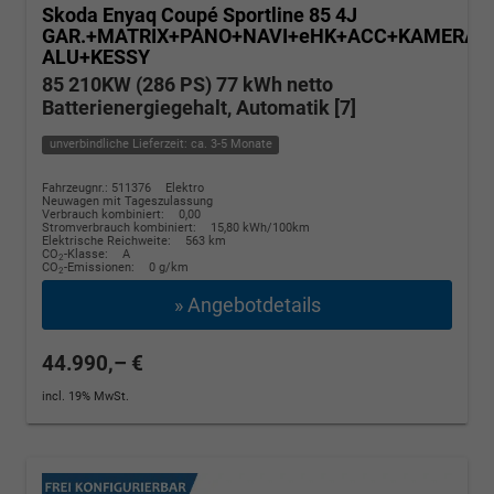
Skoda Enyaq Coupé
Sportline 85 4J
GAR.+MATRIX+PANO+NAVI+eHK+ACC+KAMERA+
ALU+KESSY
85 210KW (286 PS) 77 kWh netto
Batterienergiegehalt, Automatik [7]
unverbindliche Lieferzeit: ca. 3-5 Monate
Fahrzeugnr.: 511376
Elektro
Neuwagen mit Tageszulassung
Verbrauch kombiniert:
0,00
Stromverbrauch kombiniert:
15,80 kWh/100km
Elektrische Reichweite:
563 km
CO
-Klasse:
A
2
CO
-Emissionen:
0 g/km
2
» Angebotdetails
44.990,– €
incl. 19% MwSt.