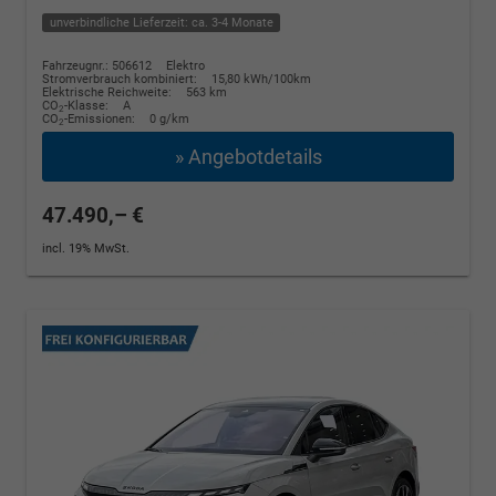
unverbindliche Lieferzeit: ca. 3-4 Monate
Fahrzeugnr.: 506612
Elektro
Stromverbrauch kombiniert:
15,80 kWh/100km
Elektrische Reichweite:
563 km
CO
-Klasse:
A
2
CO
-Emissionen:
0 g/km
2
» Angebotdetails
47.490,– €
incl. 19% MwSt.