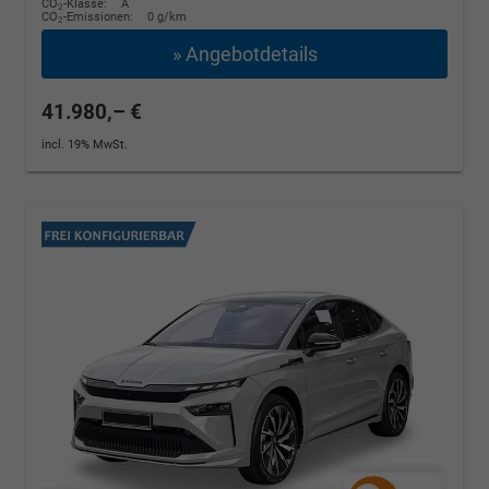
CO
-Klasse:
A
2
CO
-Emissionen:
0 g/km
2
» Angebotdetails
41.980,– €
incl. 19% MwSt.