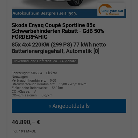
Skoda Enyaq Coupé
Sportline 85x
Schwerbehinderten Rabatt - GdB 50%
FÖRDERFÄHIG
85x 4x4 220KW (299 PS) 77 kWh netto
Batterienergiegehalt, Automatik [0]
unverbindliche Lieferzeit: ca. 3-4 Monate
Fahrzeugnr.: 506864
Elektro
Neuwagen
Verbrauch kombiniert:
0,00
Stromverbrauch kombiniert:
16,00 kWh/100km
Elektrische Reichweite:
562 km
CO
-Klasse:
A
2
CO
-Emissionen:
0 g/km
2
» Angebotdetails
46.890,– €
incl. 19% MwSt.