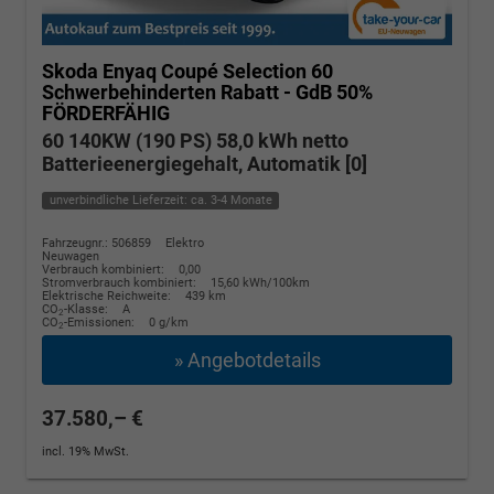
Skoda Enyaq Coupé
Selection 60
Schwerbehinderten Rabatt - GdB 50%
FÖRDERFÄHIG
60 140KW (190 PS) 58,0 kWh netto
Batterieenergiegehalt, Automatik [0]
unverbindliche Lieferzeit: ca. 3-4 Monate
Fahrzeugnr.: 506859
Elektro
Neuwagen
Verbrauch kombiniert:
0,00
Stromverbrauch kombiniert:
15,60 kWh/100km
Elektrische Reichweite:
439 km
CO
-Klasse:
A
2
CO
-Emissionen:
0 g/km
2
» Angebotdetails
37.580,– €
incl. 19% MwSt.