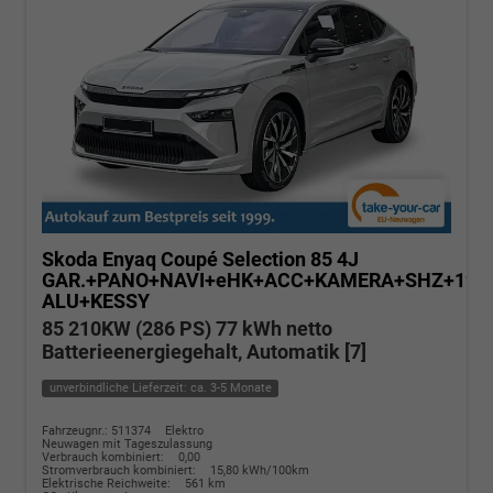
Skoda Enyaq Coupé
Selection 85 4J
GAR.+PANO+NAVI+eHK+ACC+KAMERA+SHZ+19"
ALU+KESSY
85 210KW (286 PS) 77 kWh netto
Batterieenergiegehalt, Automatik [7]
unverbindliche Lieferzeit: ca. 3-5 Monate
Fahrzeugnr.: 511374
Elektro
Neuwagen mit Tageszulassung
Verbrauch kombiniert:
0,00
Stromverbrauch kombiniert:
15,80 kWh/100km
Elektrische Reichweite:
561 km