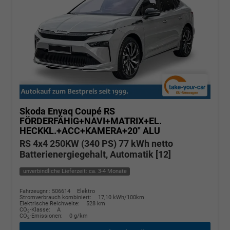
Skoda Enyaq Coupé
RS
FÖRDERFÄHIG+NAVI+MATRIX+EL.
HECKKL.+ACC+KAMERA+20" ALU
RS 4x4 250KW (340 PS) 77 kWh netto
Batterienergiegehalt, Automatik [12]
unverbindliche Lieferzeit: ca. 3-4 Monate
Fahrzeugnr.: 506614
Elektro
Stromverbrauch kombiniert:
17,10 kWh/100km
Elektrische Reichweite:
528 km
CO
-Klasse:
A
2
CO
-Emissionen:
0 g/km
2