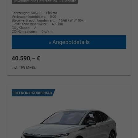
unverbindliche Lieferzeit: ca. 3-4 Monate
Fahrzeugnr.: 506706
Elektro
Verbrauch kombiniert:
0,00
Stromverbrauch kombiniert:
15,60 kWh/100km
Elektrische Reichweite:
439 km
CO
-Klasse:
A
2
CO
-Emissionen:
0 g/km
2
» Angebotdetails
40.590,– €
incl. 19% MwSt.