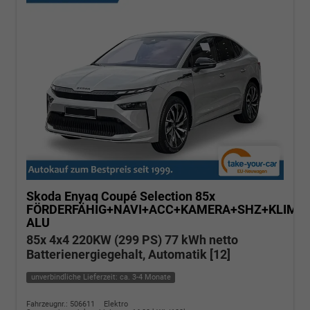
Skoda Enyaq Coupé
Selection 85x
FÖRDERFÄHIG+NAVI+ACC+KAMERA+SHZ+KLIMA+
ALU
85x 4x4 220KW (299 PS) 77 kWh netto
Batterienergiegehalt, Automatik [12]
unverbindliche Lieferzeit: ca. 3-4 Monate
Fahrzeugnr.: 506611
Elektro