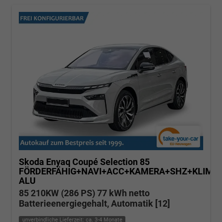
Skoda Enyaq Coupé
Selection 85
FÖRDERFÄHIG+NAVI+ACC+KAMERA+SHZ+KLIMA+
ALU
85 210KW (286 PS) 77 kWh netto
Batterieenergiegehalt, Automatik [12]
unverbindliche Lieferzeit: ca. 3-4 Monate