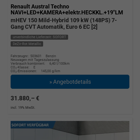
Renault Austral
Techno
NAVI+LED+KAMERA+elektr.HECKKL.+19"LM
mHEV 150 Mild-Hybrid 109 kW (148PS) 7-
Gang CVT Automatik, Euro 6 EC [2]
unverbindliche Lieferzeit: SOFORT
DeZir-Rot Metallic
Fahrzeugnr.: 503601
Benzin
Neuwagen mit Tageszulassung
Verbrauch kombiniert:
6,40 l/100km
CO
-Klasse:
E
2
CO
-Emissionen:
145,00 g/km
2
» Angebotdetails
31.880,– €
incl. 19% MwSt.