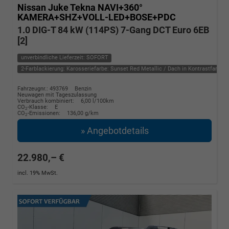
Nissan Juke
Tekna NAVI+360°
KAMERA+SHZ+VOLL-LED+BOSE+PDC
1.0 DIG-T 84 kW (114PS) 7-Gang DCT Euro 6EB
[2]
unverbindliche Lieferzeit: SOFORT
2-Farblackierung: Karosseriefarbe: Sunset Red Metallic / Dach in Kontrastfarbe i
Fahrzeugnr.: 493769
Benzin
Neuwagen mit Tageszulassung
Verbrauch kombiniert:
6,00 l/100km
CO
-Klasse:
E
2
CO
-Emissionen:
136,00 g/km
2
» Angebotdetails
22.980,– €
incl. 19% MwSt.