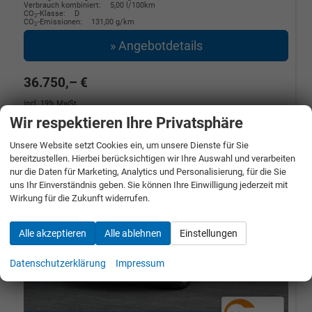
Verbrauch kombiniert:
5,00 l/100km
CO
-Klasse:
D
2
CO
-Emissionen:
131,00 g/km
2
» Angebotdetails
36.750,– €
incl. 19% MwSt.
Wir respektieren Ihre Privatsphäre
Unsere Website setzt Cookies ein, um unsere Dienste für Sie
bereitzustellen. Hierbei berücksichtigen wir Ihre Auswahl und verarbeiten
nur die Daten für Marketing, Analytics und Personalisierung, für die Sie
uns Ihr Einverständnis geben. Sie können Ihre Einwilligung jederzeit mit
Wirkung für die Zukunft widerrufen.
Alle akzeptieren
Alle ablehnen
Einstellungen
Datenschutzerklärung
Impressum