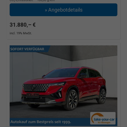
CO
-Emissionen:
106,00 g/km
2
» Angebotdetails
31.880,– €
incl. 19% MwSt.