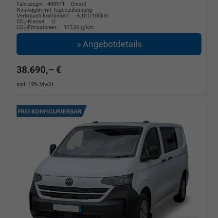
Fahrzeugnr.: 498971
Diesel
Neuwagen mit Tageszulassung
Verbrauch kombiniert:
6,10 l/100km
CO
-Klasse:
D
2
CO
-Emissionen:
127,00 g/km
2
» Angebotdetails
38.690,– €
incl. 19% MwSt.