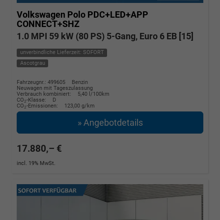
Volkswagen Polo
PDC+LED+APP
CONNECT+SHZ
1.0 MPI 59 kW (80 PS) 5-Gang, Euro 6 EB [15]
unverbindliche Lieferzeit: SOFORT
Ascotgrau
Fahrzeugnr.: 499605
Benzin
Neuwagen mit Tageszulassung
Verbrauch kombiniert:
5,40 l/100km
CO
-Klasse:
D
2
CO
-Emissionen:
123,00 g/km
2
» Angebotdetails
17.880,– €
incl. 19% MwSt.