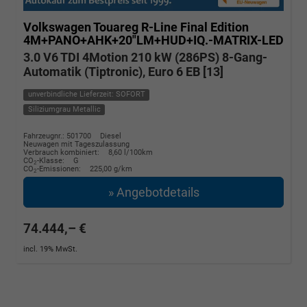
Volkswagen Touareg
R-Line Final Edition
4M+PANO+AHK+20"LM+HUD+IQ.-MATRIX-LED
3.0 V6 TDI 4Motion 210 kW (286PS) 8-Gang-
Automatik (Tiptronic), Euro 6 EB [13]
unverbindliche Lieferzeit: SOFORT
Siliziumgrau Metallic
Fahrzeugnr.: 501700
Diesel
Neuwagen mit Tageszulassung
Verbrauch kombiniert:
8,60 l/100km
CO
-Klasse:
G
2
CO
-Emissionen:
225,00 g/km
2
» Angebotdetails
74.444,– €
incl. 19% MwSt.