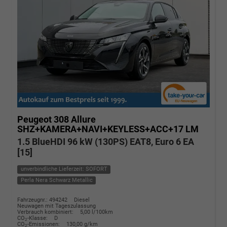
Peugeot 308
Allure
SHZ+KAMERA+NAVI+KEYLESS+ACC+17 LM
1.5 BlueHDI 96 kW (130PS) EAT8, Euro 6 EA
[15]
unverbindliche Lieferzeit: SOFORT
Perla Nera Schwarz Metallic
Fahrzeugnr.: 494242
Diesel
Neuwagen mit Tageszulassung
Verbrauch kombiniert:
5,00 l/100km
CO
-Klasse:
D
2
CO
-Emissionen:
130,00 g/km
2