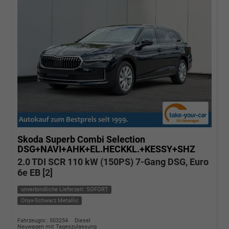
Skoda Superb Combi
Selection
DSG+NAVI+AHK+EL.HECKKL.+KESSY+SHZ
2.0 TDI SCR 110 kW (150PS) 7-Gang DSG, Euro
6e EB [2]
unverbindliche Lieferzeit: SOFORT
Onyx-Schwarz Metallic
Fahrzeugnr.: 503254
Diesel
Neuwagen mit Tageszulassung