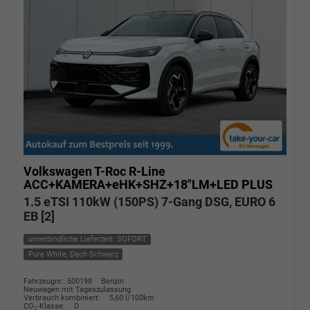
Volkswagen T-Roc
R-Line
ACC+KAMERA+eHK+SHZ+18"LM+LED PLUS
1.5 eTSI 110kW (150PS) 7-Gang DSG, EURO 6
EB [2]
unverbindliche Lieferzeit: SOFORT
Pure White, Dach Schwarz
Fahrzeugnr.: 500198
Benzin
Neuwagen mit Tageszulassung
Verbrauch kombiniert:
5,60 l/100km
CO
-Klasse:
D
2