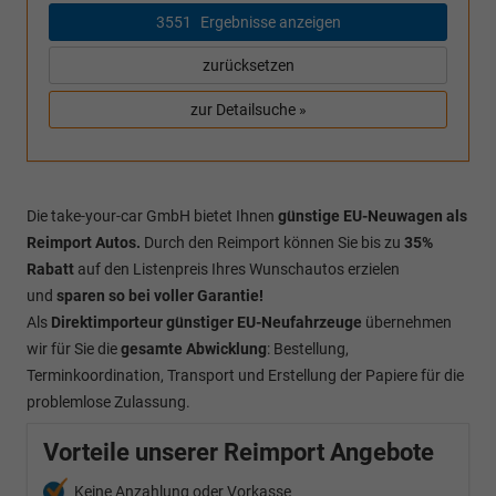
3551
Ergebnisse anzeigen
zurücksetzen
zur Detailsuche »
Die take-your-car GmbH bietet Ihnen
günstige EU-Neuwagen als
Reimport Autos.
Durch den Reimport können Sie bis zu
35%
Rabatt
auf den Listenpreis Ihres Wunschautos erzielen
und
sparen so bei voller Garantie!
Als
Direktimporteur
günstiger EU-Neufahrzeuge
übernehmen
wir für Sie die
gesamte Abwicklung
: Bestellung,
Terminkoordination, Transport und Erstellung der Papiere für die
problemlose Zulassung.
Vorteile unserer Reimport Angebote
Keine Anzahlung oder Vorkasse