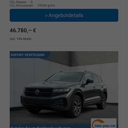
CO
-Klasse:
G
2
CO
-Emissionen:
199,00 g/km
2
» Angebotdetails
46.780,– €
incl. 19% MwSt.