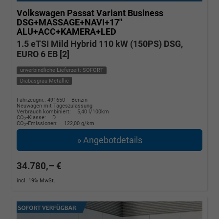
Volkswagen Passat Variant
Business
DSG+MASSAGE+NAVI+17"
ALU+ACC+KAMERA+LED
1.5 eTSI Mild Hybrid 110 kW (150PS) DSG,
EURO 6 EB [2]
unverbindliche Lieferzeit: SOFORT
Diabasgrau Metallic
Fahrzeugnr.: 491650
Benzin
Neuwagen mit Tageszulassung
Verbrauch kombiniert:
5,40 l/100km
CO
-Klasse:
D
2
CO
-Emissionen:
122,00 g/km
2
» Angebotdetails
34.780,– €
incl. 19% MwSt.