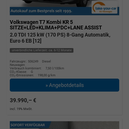
Volkswagen T7 Kombi
KR 5
SITZE+LED+KLIMA+PDC+LANE ASSIST
2.0 TDI 125 kW (170 PS) 8-Gang Automatik,
Euro 6 EB [12]
unverbindliche Lieferzeit: ca. 6-12 Monate
Fahrzeugnr.: 506249
Diesel
Neuwagen
Verbrauch kombiniert:
7,50 l/100km
CO
-Klasse:
G
2
CO
-Emissionen:
198,00 g/km
2
» Angebotdetails
39.990,– €
incl. 19% MwSt.