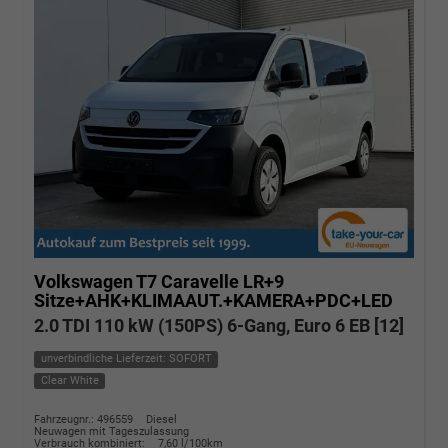
Volkswagen T7 Caravelle
LR+9
Sitze+AHK+KLIMAAUT.+KAMERA+PDC+LED
2.0 TDI 110 kW (150PS) 6-Gang, Euro 6 EB [12]
unverbindliche Lieferzeit: SOFORT
Clear White
Fahrzeugnr.: 496559
Diesel
Neuwagen mit Tageszulassung
Verbrauch kombiniert:
7,60 l/100km