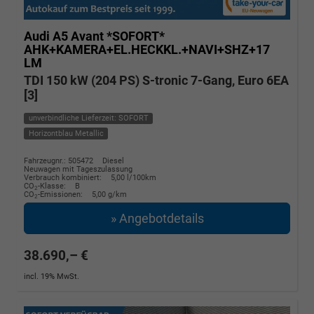
Audi A5 Avant
*SOFORT*
AHK+KAMERA+EL.HECKKL.+NAVI+SHZ+17
LM
TDI 150 kW (204 PS) S-tronic 7-Gang, Euro 6EA
[3]
unverbindliche Lieferzeit: SOFORT
Horizontblau Metallic
Fahrzeugnr.: 505472
Diesel
Neuwagen mit Tageszulassung
Verbrauch kombiniert:
5,00 l/100km
CO
-Klasse:
B
2
CO
-Emissionen:
5,00 g/km
2
» Angebotdetails
38.690,– €
incl. 19% MwSt.