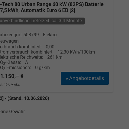
-Tech 80 Urban Range 60 kW (82PS) Batterie
7,5 kWh, Automatik Euro 6 EB [2]
unverbindliche Lieferzeit: ca. 3-4 Monate
ahrzeugnr.: 508799
Elektro
euwagen
erbrauch kombiniert:
0,00
tromverbrauch kombiniert:
12,30 kWh/100km
lektrische Reichweite:
261 km
CO
-Klasse:
A
2
CO
-Emissionen:
0 g/km
2
1.150,– €
» Angebotdetails
ncl. 19% MwSt.
2] - (Stand: 10.06.2026)
 ohne Gewähr.