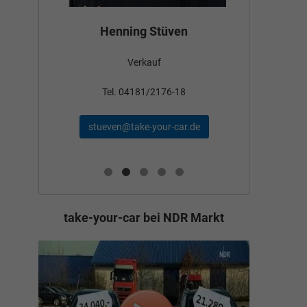
Bün
Henning Stüven
Verkauf
nden
Tel
Tel. 04181/2176-18
schae
stueven@take-your-car.de
de
take-your-car bei NDR Markt