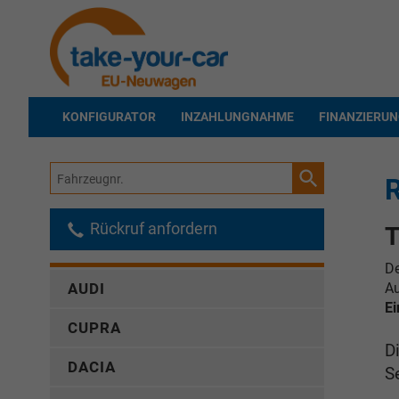
KONFIGURATOR
INZAHLUNGNAHME
FINANZIERU
Fahrzeugnr.
R
Rückruf anfordern
T
De
Au
AUDI
Ei
CUPRA
D
DACIA
S