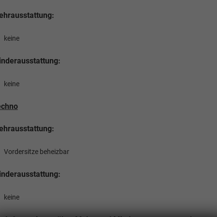
hrausstattung:
keine
nderausstattung:
keine
echno
hrausstattung:
Vordersitze beheizbar
nderausstattung:
keine