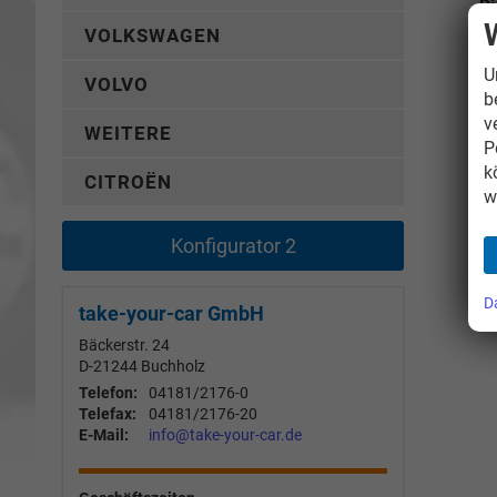
Di
VOLKSWAGEN
U
VOLVO
b
v
WEITERE
P
k
CITROËN
w
Konfigurator 2
D
take-your-car GmbH
Bäckerstr. 24
D-21244
Buchholz
Telefon:
04181/2176-0
Telefax:
04181/2176-20
E-Mail:
info@take-your-car.de