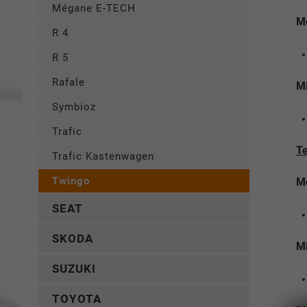
Mégane E-TECH
Me
R 4
R 5
Rafale
Mi
Symbioz
Trafic
T
Trafic Kastenwagen
Twingo
Me
SEAT
SKODA
Mi
SUZUKI
TOYOTA