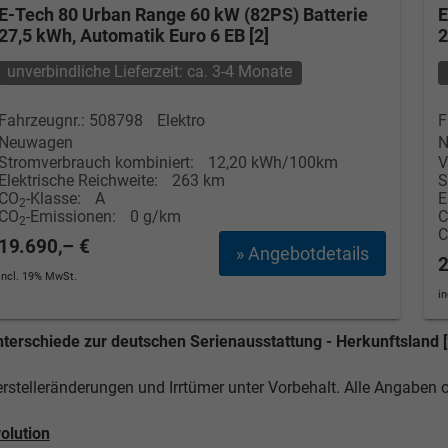
E-Tech 80 Urban Range 60 kW (82PS) Batterie
E
27,5 kWh, Automatik Euro 6 EB [2]
2
unverbindliche Lieferzeit: ca. 3-4 Monate
Fahrzeugnr.: 508798
Elektro
F
Neuwagen
N
Stromverbrauch kombiniert:
12,20 kWh/100km
V
Elektrische Reichweite:
263 km
S
CO
-Klasse:
A
E
2
CO
-Emissionen:
0 g/km
2
19.690,– €
» Angebotdetails
2
incl. 19% MwSt.
i
terschiede zur deutschen Serienausstattung - Herkunftsland [
rstelleränderungen und Irrtümer unter Vorbehalt. Alle Angaben
olution