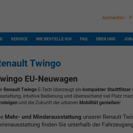
Anmelden
P
NG
SERVICE
WIE BESTELLE ICH
FAQ
ÜBER UNS
JOB
enault Twingo
wingo EU-Neuwagen
r
Renault Twingo
E-Tech überzeugt als
kompakter Stadtflitzer
m
sstattung, intuitive Bedienung und überraschend viel Platz mac
nsteigen
und die Zukunft der urbanen
Mobilität genießen
!
ie
Mehr- und Minderausstattung
unserer Renault Twi
erienausstattung finden Sie unterhalb der Fahrzeugan